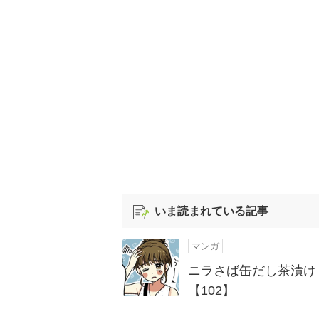
いま読まれている記事
マンガ
ニラさば缶だし茶漬け
【102】