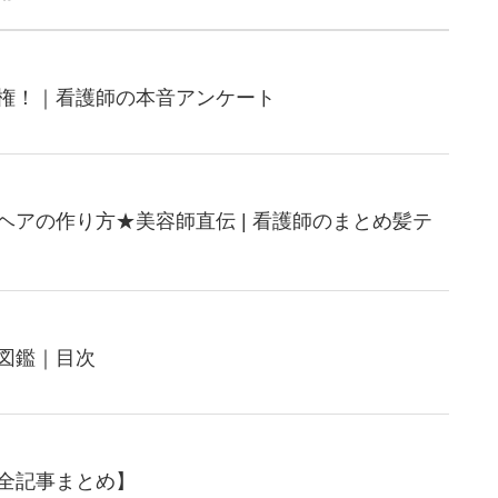
権！｜看護師の本音アンケート
ヘアの作り方★美容師直伝 | 看護師のまとめ髪テ
図鑑｜目次
全記事まとめ】