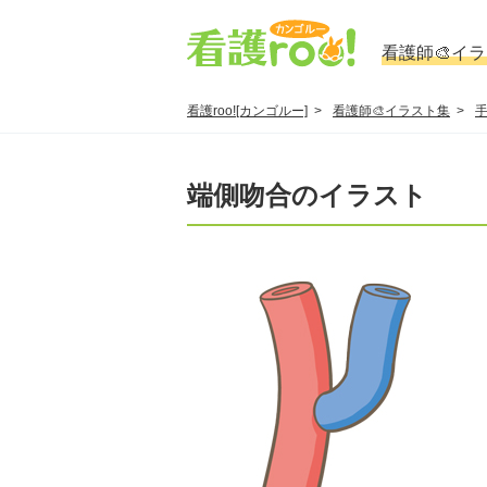
看護師🎨イ
看護roo![カンゴルー]
看護師🎨イラスト集
端側吻合のイラスト