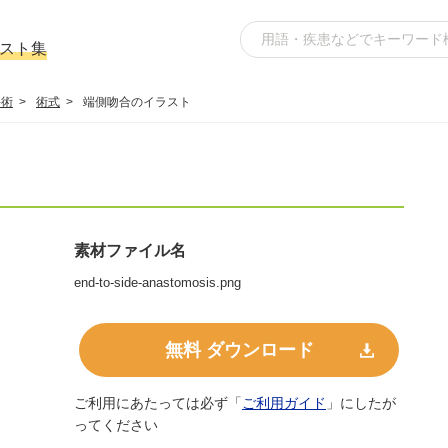
ラスト集
手術
術式
端側吻合のイラスト
素材ファイル名
end-to-side-anastomosis.png
無料 ダウンロード
ご利用にあたっては必ず「
ご利用ガイド
」にしたが
ってください