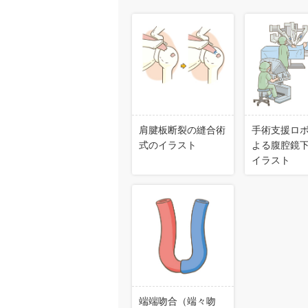
肩腱板断裂の縫合術
手術支援ロ
式のイラスト
よる腹腔鏡
イラスト
端端吻合（端々吻