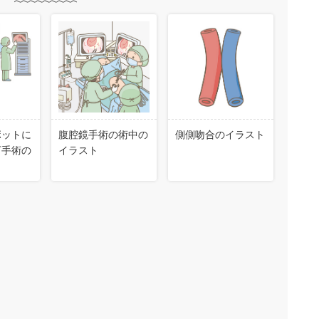
ボットに
腹腔鏡手術の術中の
側側吻合のイラスト
下手術の
イラスト