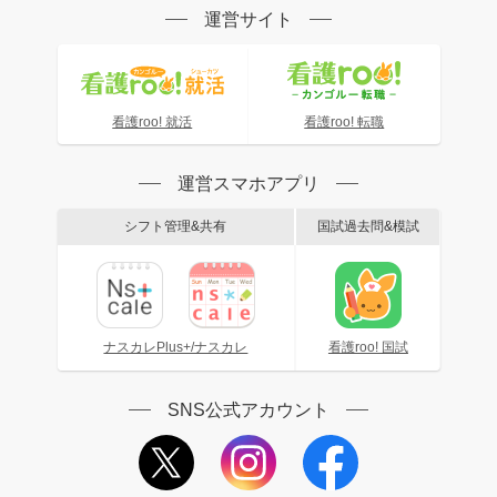
運営サイト
看護roo! 就活
看護roo! 転職
運営スマホアプリ
シフト管理&共有
国試過去問&模試
ナスカレPlus+/ナスカレ
看護roo! 国試
SNS公式アカウント