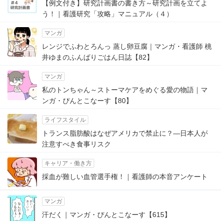
【例文付き】研究計画書の書き方～研究計画を立てよ
う！｜看護研究「攻略」マニュアル（４）
マンガ
レンジでふわとろんっ 蒸し卵豆腐｜マンガ・看護師 桃
井ゆまのふんばりごはん日誌【82】
マンガ
私のトンちゃん～ストーマケアをめぐる愛の物語｜マ
ンガ・ぴんとこなーす【80】
ライフスタイル
トランス脂肪酸はなぜアメリカで禁止に？―日本人が
注意すべき食事リスク
キャリア・働き方
採血が難しい血管選手権！｜看護師の本音アンケート
マンガ
汗だく｜マンガ・ぴんとこなーす【615】