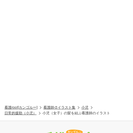
看護roo![カンゴルー]
看護師🎨イラスト集
小児
日常的援助（小児）
小児（女子）の髪を結ぶ看護師のイラスト