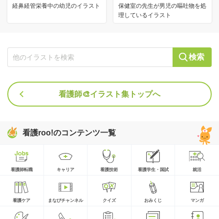
経鼻経管栄養中の幼児のイラスト
保健室の先生が男児の嘔吐物を処
理しているイラスト
検索
看護師🎨イラスト集トップへ
看護roo!のコンテンツ一覧
看護師転職
キャリア
看護技術
看護学生・国試
就活
看護ケア
まなびチャンネル
クイズ
おみくじ
マンガ