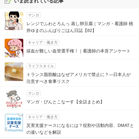
いま読まれている記事
マンガ
レンジでふわとろんっ 蒸し卵豆腐｜マンガ・看護師 桃
井ゆまのふんばりごはん日誌【82】
キャリア・働き方
採血が難しい血管選手権！｜看護師の本音アンケート
ライフスタイル
トランス脂肪酸はなぜアメリカで禁止に？―日本人が
注意すべき食事リスク
マンガ
マンガ・ぴんとこなーす【全話まとめ】
キャリア・働き方
災害支援ナースになるには？役割や活動内容、DMATと
の違いなどを解説