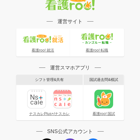
運営サイト
看護roo! 就活
看護roo! 転職
運営スマホアプリ
シフト管理&共有
国試過去問&模試
ナスカレPlus+/ナスカレ
看護roo! 国試
SNS公式アカウント