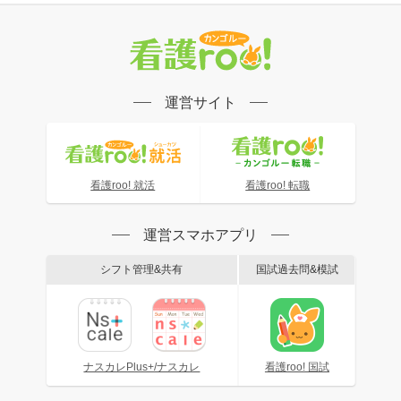
運営サイト
看護roo! 就活
看護roo! 転職
運営スマホアプリ
シフト管理&共有
国試過去問&模試
ナスカレPlus+/ナスカレ
看護roo! 国試