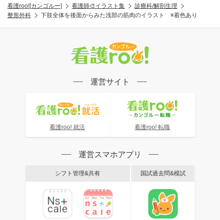
看護roo![カンゴルー]
看護師🎨イラスト集
診療科/解剖生理
整形外科
下肢全体を後面からみた浅部の筋肉のイラスト ※着色あり
運営サイト
看護roo! 就活
看護roo! 転職
運営スマホアプリ
シフト管理&共有
国試過去問&模試