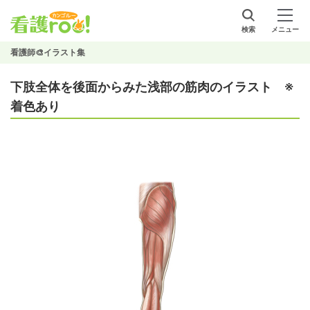
検索
メニュー
看護師🎨イラスト集
下肢全体を後面からみた浅部の筋肉のイラスト ※
着色あり