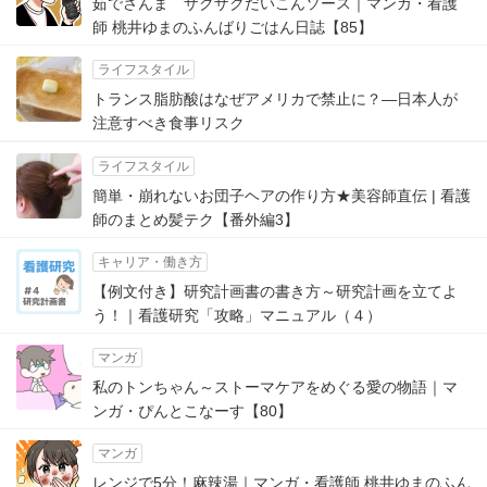
茹でさんま ザクザクだいこんソース｜マンガ・看護
師 桃井ゆまのふんばりごはん日誌【85】
ライフスタイル
トランス脂肪酸はなぜアメリカで禁止に？―日本人が
注意すべき食事リスク
ライフスタイル
簡単・崩れないお団子ヘアの作り方★美容師直伝 | 看護
師のまとめ髪テク【番外編3】
キャリア・働き方
【例文付き】研究計画書の書き方～研究計画を立てよ
う！｜看護研究「攻略」マニュアル（４）
マンガ
私のトンちゃん～ストーマケアをめぐる愛の物語｜マ
ンガ・ぴんとこなーす【80】
マンガ
レンジで5分！麻辣湯｜マンガ・看護師 桃井ゆまのふん