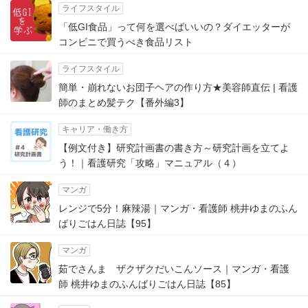
ライフスタイル
「低GI食品」って何を選べばいいの？ダイエッターが
コンビニで買うべき食品リスト
ライフスタイル
簡単・崩れないお団子ヘアの作り方★美容師直伝 | 看護
師のまとめ髪テク【番外編3】
キャリア・働き方
【例文付き】研究計画書の書き方～研究計画を立てよ
う！｜看護研究「攻略」マニュアル（４）
マンガ
レンジで5分！麻辣湯｜マンガ・看護師 桃井ゆまのふん
ばりごはん日誌【95】
マンガ
茹でさんま ザクザクだいこんソース｜マンガ・看護
師 桃井ゆまのふんばりごはん日誌【85】