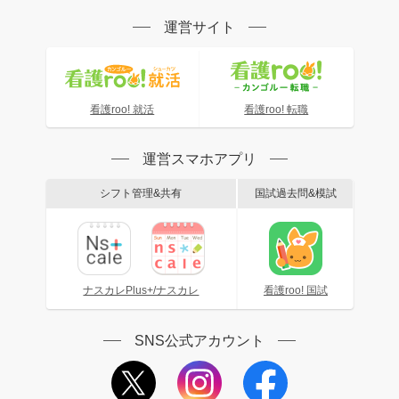
運営サイト
看護roo! 就活
看護roo! 転職
運営スマホアプリ
シフト管理&共有
国試過去問&模試
ナスカレPlus+/ナスカレ
看護roo! 国試
SNS公式アカウント