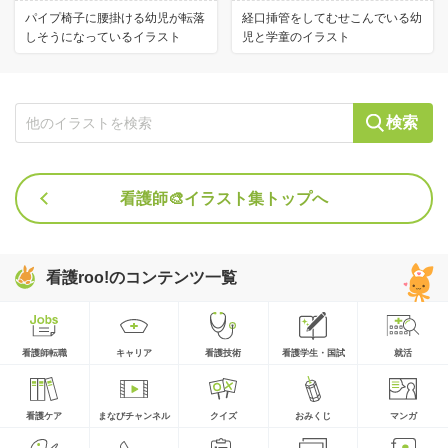
パイプ椅子に腰掛ける幼児が転落
経口挿管をしてむせこんでいる幼
しそうになっているイラスト
児と学童のイラスト
検索
看護師🎨イラスト集トップへ
看護roo!のコンテンツ一覧
看護師転職
キャリア
看護技術
看護学生・国試
就活
看護ケア
まなびチャンネル
クイズ
おみくじ
マンガ