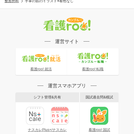
整形外科
手掌の筋のイラスト※着色なし
運営サイト
看護roo! 就活
看護roo! 転職
運営スマホアプリ
シフト管理&共有
国試過去問&模試
ナスカレPlus+/ナスカレ
看護roo! 国試