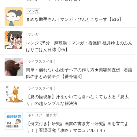
マンガ
まめな助手さん｜マンガ・ぴんとこなーす【616】
マンガ
レンジで5分！麻辣湯｜マンガ・看護師 桃井ゆまのふん
ばりごはん日誌【95】
ライフスタイル
簡単・崩れないお団子ヘアの作り方★美容師直伝 | 看護
師のまとめ髪テク【番外編3】
ライフスタイル
【夏の怪現象】汗をかいても食べなくても太る『夏太
り』の超シンプルな解決法
キャリア・働き方
【例文付き】研究計画書の書き方～研究計画を立てよ
う！｜看護研究「攻略」マニュアル（４）