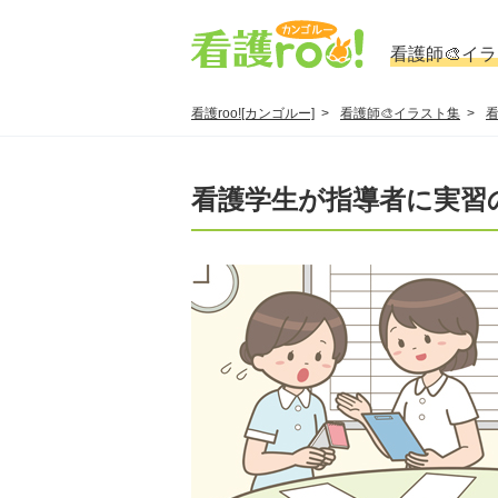
看護師🎨イ
看護roo![カンゴルー]
看護師🎨イラスト集
看護学生が指導者に実習