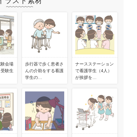
イラスト素材
試験会場
歩行器で歩く患者さ
ナースステーション
く受験生
んの介助をする看護
で看護学生（4人）
学生の…
が挨拶を…