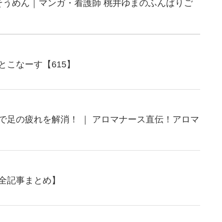
そうめん｜マンガ・看護師 桃井ゆまのふんばりご
とこなーす【615】
で足の疲れを解消！ ｜ アロマナース直伝！アロマ
全記事まとめ】