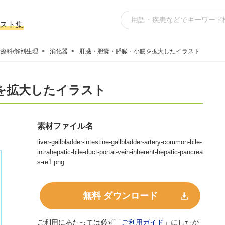
ラスト集
療科/解剖生理
消化器
肝臓・胆嚢・膵臓・小腸を拡大したイラスト
を拡大したイラスト
素材ファイル名
liver-gallbladder-intestine-gallbladder-artery-common-bile-
intrahepatic-bile-duct-portal-vein-inherent-hepatic-pancrea
s-re1.png
無料 ダウンロード
ご利用にあたっては必ず「
ご利用ガイド
」にしたが