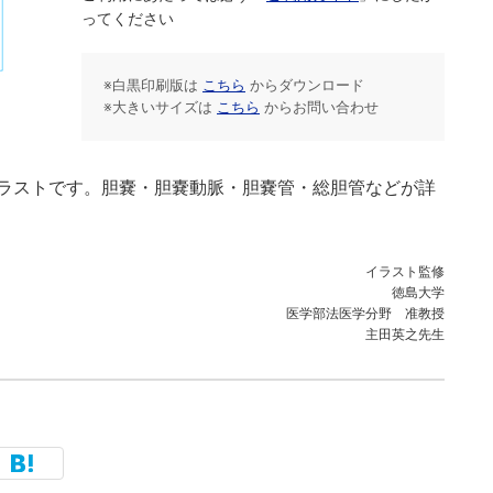
ってください
※白黒印刷版は
こちら
からダウンロード
※大きいサイズは
こちら
からお問い合わせ
ラストです。胆嚢・胆嚢動脈・胆嚢管・総胆管などが詳
イラスト監修
徳島大学
医学部法医学分野 准教授
主田英之先生