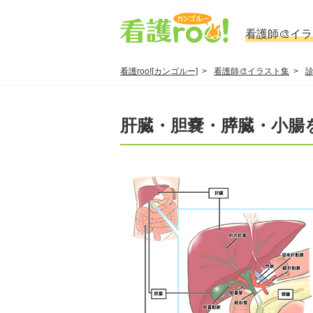
看護師🎨イ
看護roo![カンゴルー]
看護師🎨イラスト集
診
肝臓・胆嚢・膵臓・小腸