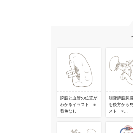
脾臓と血管の位置が
胆嚢膵臓脾
わかるイラスト ※
を後方から
着色なし
スト ※…