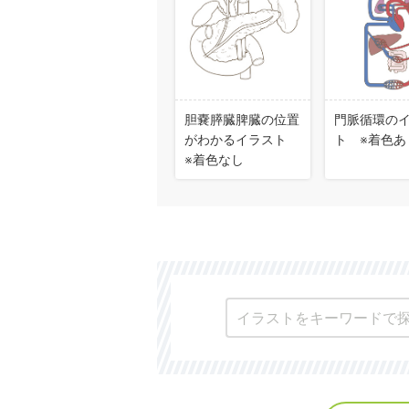
胆嚢膵臓脾臓の位置
門脈循環の
がわかるイラスト
ト ※着色あ
※着色なし