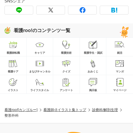
SNSシェア
看護roo!のコンテンツ一覧
看護師転職
キャリア
看護技術
看護学生・国試
就活
看護ケア
まなびチャンネル
クイズ
おみくじ
マンガ
イラスト
ライフスタイル
アンケート
掲示板
マイページ
看護roo![カンゴルー]
看護師🎨イラスト集トップ
診療科/解剖生理
整形外科