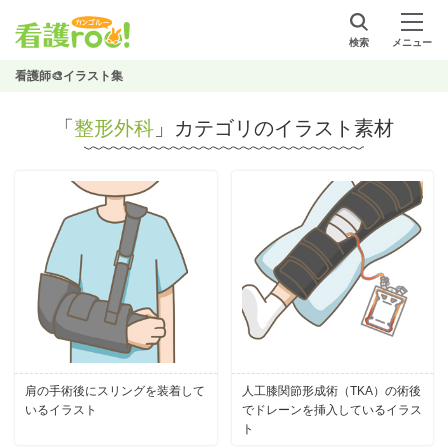
検索
メニュー
看護師🎨イラスト集
「
整形外科
」カテゴリのイラスト素材
肩の手術後にスリングを装着して
人工膝関節形成術（TKA）の術後
いるイラスト
でドレーンを挿入しているイラス
ト