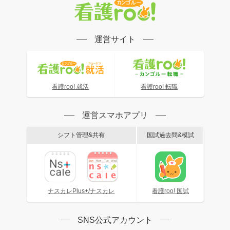
運営サイト
看護roo! 就活
看護roo! 転職
運営スマホアプリ
シフト管理&共有
国試過去問&模試
ナスカレPlus+/ナスカレ
看護roo! 国試
SNS公式アカウント