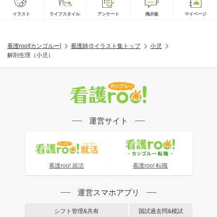
イラスト
ライフスタイル
アンケート
掲示板
マイページ
看護roo![カンゴルー]
看護師🎨イラスト集トップ
小児
解剖生理（小児）
運営サイト
看護roo! 就活
看護roo! 転職
運営スマホアプリ
シフト管理&共有
国試過去問&模試