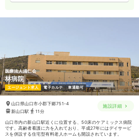
医療法人清仁会
林病院
エージェント求人
電子カルテ
車通勤可
山口県山口市小郡下郷751-4
施設詳細
新山口駅
11分
山口市内の新山口駅近くに位置する、50床のケアミックス病院
です。高齢者看護に力を入れており、平成27年にはデイサービ
スを併設する住宅型有料老人ホームも開設されています。