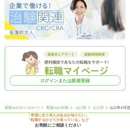
ログインまたは新規登録
看護roo![カンゴルー]
看護roo! 転職
山口県
山口市
山口市の3
「希望に合う求人があるか知りたい」
「転職するかどうか迷っている」など
お気軽にご相談ください