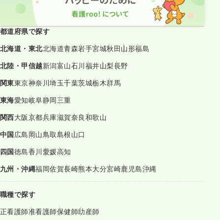
都道府県で探す
北海道・東北
北海道
青森
岩手
宮城
秋田
山形
福島
北陸・甲信越
新潟
富山
石川
福井
山梨
長野
関東
東京
神奈川
埼玉
千葉
茨城
栃木
群馬
東海
愛知
岐阜
静岡
三重
関西
大阪
京都
兵庫
滋賀
奈良
和歌山
中国
広島
岡山
鳥取
島根
山口
四国
徳島
香川
愛媛
高知
九州・沖縄
福岡
佐賀
長崎
熊本
大分
宮崎
鹿児島
沖縄
職種で探す
正看護師
准看護師
保健師
助産師