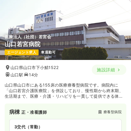
医療法人（社団）若宮会
山口若宮病院
エージェント求人
車通勤可
山口県山口市下小鯖1522
施設詳細
山口駅
14分
山口県山口市にある155床の医療療養型病院です。病院内に
「山口若宮介護医療院」を併設しており、慢性期から終末期、
生活期まで、医療・介護・リハビリを一貫して提供できる体制
を整えています。救急指定がなく残業もほぼないため、患者様
や利用者様一人ひとりとじっくり向き合える環境です。
病棟
療養型病院
正・准看護師
3交代（常勤）