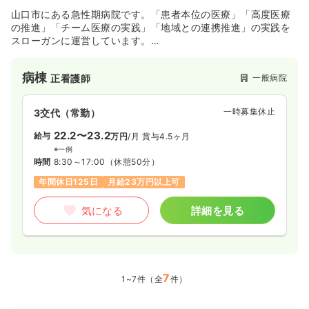
山口市にある急性期病院です。「患者本位の医療」「高度医療
の推進」「チーム医療の実践」「地域との連携推進」の実践を
スローガンに運営しています。
小郡第一整形駅前クリニック、訪問看護ステーション、老人保
健施設みのり苑（入所定員50名・通所定員45名）、居宅介護支
病棟
一般病院
正看護師
援事業所といった関連施設と密接な連携をはかり、患者様の社
会復帰に尽くしています。
一時募集休止
3交代（常勤）
22.2〜23.2
給与
万円
/月
賞与4.5ヶ月
※一例
時間
8:30～17:00
（休憩50分）
年間休日125日
月給23万円以上可
気になる
詳細を見る
7
1~7件（全
件）