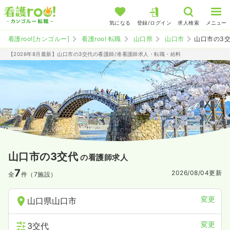
気になる
登録/ログイン
求人検索
メニュー
看護roo![カンゴルー]
看護roo! 転職
山口県
山口市
山口市の3
【2026年8月最新】山口市の3交代の看護師/准看護師求人・転職・給料
山口市の3交代
の看護師求人
7
2026/08/04
更新
全
件（7施設）
変更
山口県山口市
変更
3交代