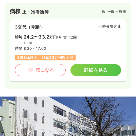
病棟
一般＋療養
正・准看護師
一時募集休止
3交代（常勤）
24.2〜33.2
給与
万円
/月
賞与2回
※一例
時間
8:30～17:00
4週8休以上
月給33万円以上可
気になる
詳細を見る