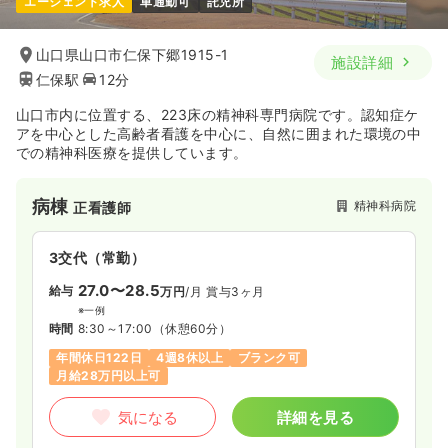
エージェント求人
車通勤可
託児所
山口県山口市仁保下郷1915-1
施設詳細
仁保駅
12分
山口市内に位置する、223床の精神科専門病院です。認知症ケ
アを中心とした高齢者看護を中心に、自然に囲まれた環境の中
での精神科医療を提供しています。
病棟
精神科病院
正看護師
3交代（常勤）
27.0〜28.5
給与
万円
/月
賞与3ヶ月
※一例
時間
8:30～17:00
（休憩60分）
年間休日122日
4週8休以上
ブランク可
月給28万円以上可
気になる
詳細を見る