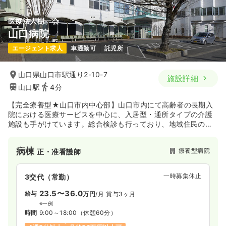
医療法人樹一会
山口病院
エージェント求人
車通勤可
託児所
山口県山口市駅通り2-10-7
施設詳細
山口駅
4分
【完全療養型★山口市内中心部】山口市内にて高齢者の長期入
院における医療サービスを中心に、入居型・通所タイプの介護
施設も手がけています。総合検診も行っており、地域住民の方
の健康維持にも貢献されています。
病棟
療養型病院
正・准看護師
一時募集休止
3交代（常勤）
23.5〜36.0
給与
万円
/月
賞与3ヶ月
※一例
時間
9:00～18:00
（休憩60分）