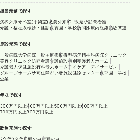
担当業務で探す
病棟
外来
オペ室(手術室)
救急外来
ICU系
透析
訪問看護
介護・福祉系
検診・健診
保育園・学校
訪問診療
内視鏡
治験関連
施設形態で探す
一般病院
大学病院
一般＋療養
療養型病院
精神科病院
クリニック
美容クリニック
訪問看護
介護施設
特別養護老人ホーム
介護老人保健施設
有料老人ホーム
デイケア・デイサービス
グループホーム
サ高住
障がい者施設
健診センター
保育園・学校
企業
年収で探す
300万円以上
400万円以上
500万円以上
600万円以上
700万円以上
800万円以上
勤務形態で探す
2交代
3交代
日勤のみ
夜勤のみ