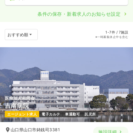
条件の保存・新着求人のお知らせ設定
1-7件 / 7施設
※一時募集休止中を含む
医療法人和同会
吉南病院
エージェント求人
電子カルテ
車通勤可
託児所
山口県山口市鋳銭司3381
施設詳細