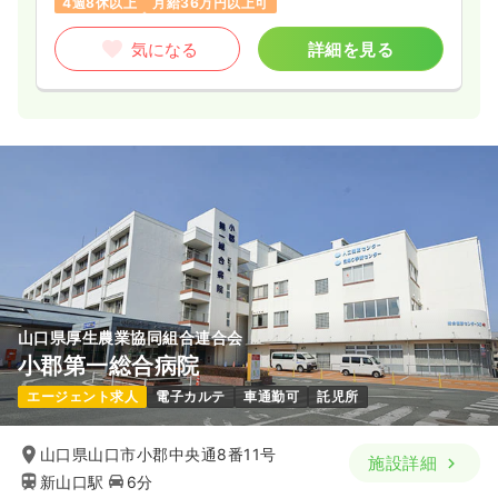
4週8休以上
月給36万円以上可
気になる
詳細を見る
山口県厚生農業協同組合連合会
小郡第一総合病院
エージェント求人
電子カルテ
車通勤可
託児所
山口県山口市小郡中央通8番11号
施設詳細
新山口駅
6分