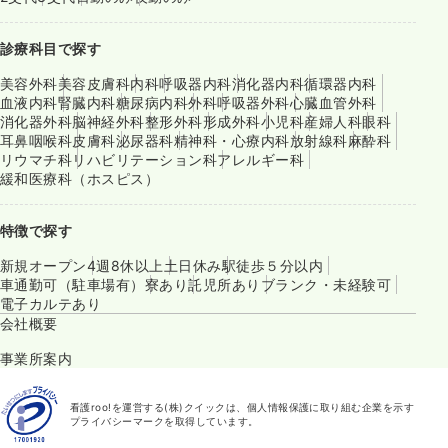
診療科目で探す
美容外科
美容皮膚科
内科
呼吸器内科
消化器内科
循環器内科
血液内科
腎臓内科
糖尿病内科
外科
呼吸器外科
心臓血管外科
消化器外科
脳神経外科
整形外科
形成外科
小児科
産婦人科
眼科
耳鼻咽喉科
皮膚科
泌尿器科
精神科・心療内科
放射線科
麻酔科
リウマチ科
リハビリテーション科
アレルギー科
緩和医療科（ホスピス）
特徴で探す
新規オープン
4週8休以上
土日休み
駅徒歩５分以内
車通勤可（駐車場有）
寮あり
託児所あり
ブランク・未経験可
電子カルテあり
会社概要
事業所案内
看護roo!を運営する(株)クイックは、個人情報保護に取り組む企業を示す
プライバシーマークを取得しています。