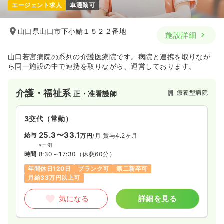
エージェント求人
車通勤可
山口県山口市下小鯖１５２２番地
施設詳細
山口若宮病院の系列の介護医療院です。病院と連携を取りなが
ら同一施設の中で連携を取りながら、運営しております。
介護・福祉系
療養型病院
正・准看護師
3交代（常勤）
25.3〜33.1
給与
万円
/月
賞与4.2ヶ月
※一例
時間
8:30～17:30
（休憩60分）
年間休日120日
ブランク可
第二新卒可
月給33万円以上可
気になる
詳細を見る