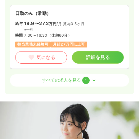
日勤のみ（常勤）
19.9〜27.2
給与
万円
/月
賞与0.5ヶ月
※一例
時間
7:30～16:30
（休憩60分）
担当業務未経験可
月給27万円以上可
気になる
詳細を見る
訪問看護
訪問看護
正看護師
すべての求人を見る
1
一時募集休止
日勤のみ（常勤）
16.8〜25.8
給与
万円
/月
賞与1ヶ月
※一例
時間
8:30～17:30
（休憩60分）
日祝休み
オンコールあり
担当業務未経験可
月給25万円以上可