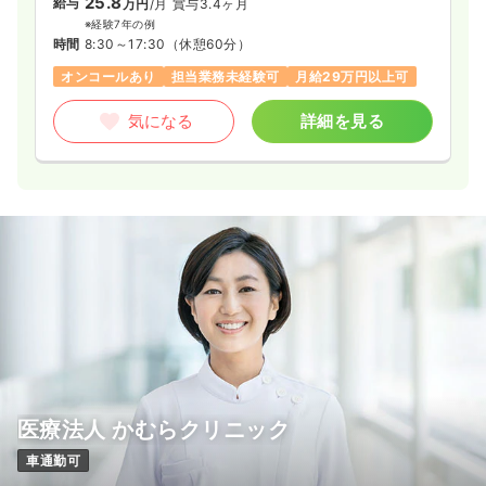
25.8
給与
万円
/月
賞与3.4ヶ月
※経験7年の例
時間
8:30～17:30
（休憩60分）
オンコールあり
担当業務未経験可
月給29万円以上可
気になる
詳細を見る
医療法人 かむらクリニック
車通勤可