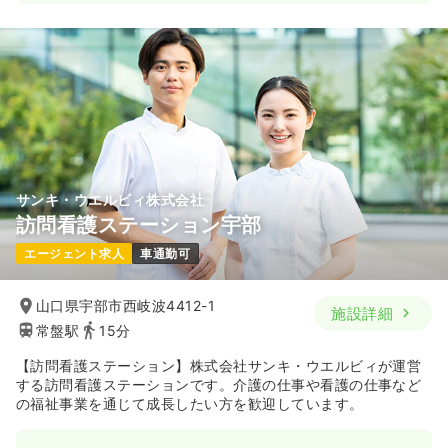
日勤のみ（常勤）
22.8
給与
万円〜
/月
賞与3ヶ月
※一例
時間
8:00～16:45
（休憩45分）
土日祝休み
年間休日123日
月給22万円以上可
気になる
詳細を見る
サンキ・ウエルビィ株式会社
訪問看護ステーション宇部
エージェント求人
車通勤可
山口県宇部市西岐波4412-1
施設詳細
常盤駅
15分
【訪問看護ステーション】株式会社サンキ・ウエルビィが運営
する訪問看護ステーションです。介護の仕事や看護の仕事など
の福祉事業を通じて成長したい方を歓迎しています。