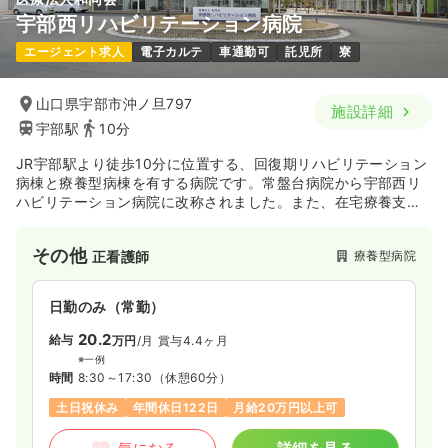
介護・福祉系
サ高住
正看護師
宇部西リハビリテーション病院
エージェント求人
電子カルテ
車通勤可
託児所
寮
一時募集休止
日勤のみ（常勤）
23.7〜27.2
給与
万円
/月
賞与6.0〜10.0万円
山口県宇部市沖ノ旦797
施設詳細
※一例
宇部駅
10分
時間
8:00～17:00
（休憩60分）
月給27万円以上可
JR宇部駅より徒歩10分に位置する、回復期リハビリテーション
病棟と療養型病棟を有する病院です。常盤台病院から宇部西リ
ハビリテーション病院に改称されました。また、在宅療養支援
気になる
詳細を見る
診療所、居宅介護支援、通所リハビリ、通所介護、訪問介護、
訪問看護、短期入所などを担う各施設、グループホーム、生活
その他
療養型病院
正看護師
支援ハウス、介護付き有料老人ホームなども併設されていま
す。
日勤のみ（常勤）
20.2
給与
万円
/月
賞与4.4ヶ月
※一例
時間
8:30～17:30
（休憩60分）
土日祝休み
年間休日122日
月給20万円以上可