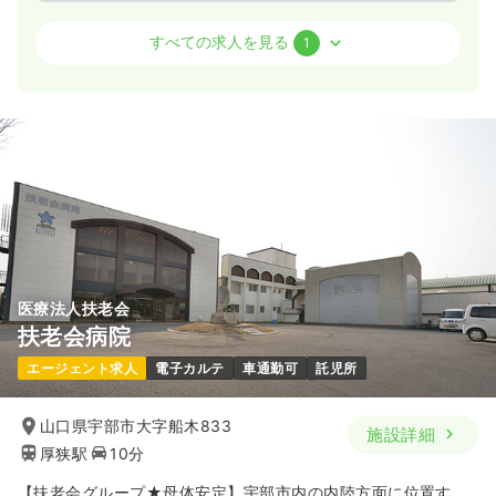
介護・福祉系
訪問看護
正・准看護師
すべての求人を見る
1
一時募集休止
日勤のみ（パート）
1,600
給与
時給
円〜
時間
8:30～17:30
時給1,600円以上可
気になる
詳細を見る
医療法人扶老会
扶老会病院
エージェント求人
電子カルテ
車通勤可
託児所
山口県宇部市大字船木833
施設詳細
厚狭駅
10分
【扶老会グループ★母体安定】宇部市内の内陸方面に位置す