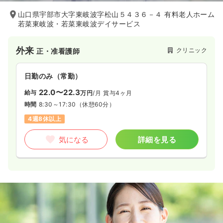
山口県宇部市大字東岐波字松山５４３６－４ 有料老人ホーム
若菜東岐波・若菜東岐波デイサービス
外来
クリニック
正・准看護師
日勤のみ（常勤）
22.0〜22.3
給与
万円
/月
賞与4ヶ月
時間
8:30～17:30
（休憩60分）
4週8休以上
気になる
詳細を見る