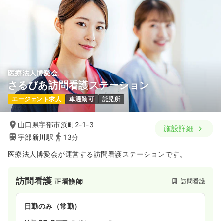
医療法人博愛会
さるびあ訪問看護ステーション
エージェント求人
車通勤可
託児所
山口県宇部市浜町2-1-3
施設詳細
宇部新川駅
13分
医療法人博愛会が運営する訪問看護ステーションです。
訪問看護
訪問看護
正看護師
日勤のみ（常勤）