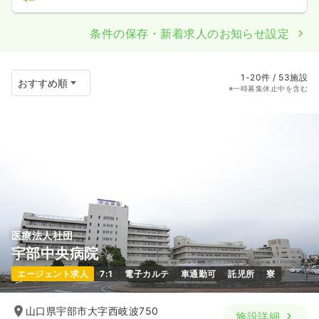
条件の保存・新着求人のお知らせ設定
1-20件 / 53施設
※一時募集休止中を含む
医療法人社団
宇部中央病院
エージェント求人
7:1
電子カルテ
車通勤可
託児所
寮
山口県宇部市大字西岐波750
施設詳細