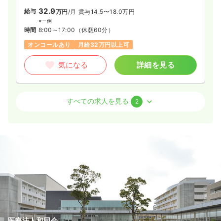
32.9
給与
万円
/月
賞与14.5〜18.0万円
※一例
時間
8:00～17:00
（休憩60分）
オンコールあり
月給32万円以上可
気になる
詳細を見る
訪問看護
サ高住
正看護師 / 管理職
すべての求人を見る
2
日勤のみ（常勤）
34.4
給与
万円〜
/月
賞与14.5〜18.0万円
※一例
時間
8:00～17:00
（休憩60分）
オンコールあり
月給34万円以上可
気になる
詳細を見る
医療法人和同会