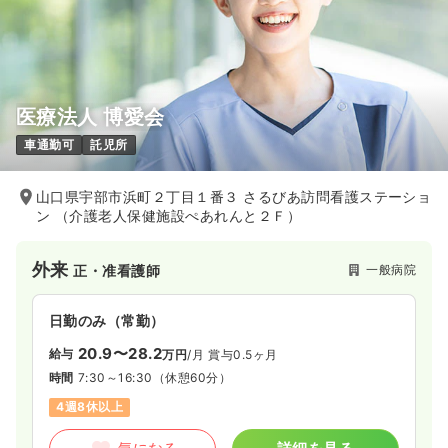
医療法人 博愛会
車通勤可
託児所
山口県宇部市浜町２丁目１番３ さるびあ訪問看護ステーショ
ン （介護老人保健施設ぺあれんと２Ｆ）
外来
一般病院
正・准看護師
日勤のみ（常勤）
20.9〜28.2
給与
万円
/月
賞与0.5ヶ月
時間
7:30～16:30
（休憩60分）
4週8休以上