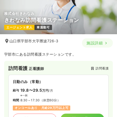
気になる
詳細を見る
株式会社きわなみ
きわなみ訪問看護ステーション
エージェント求人
車通勤可
山口県宇部市大字際波726-3
施設詳細
宇部市にある訪問看護ステーションです。
訪問看護
訪問看護
正看護師
日勤のみ（常勤）
19.8〜29.5
給与
万円
/月
※一例
時間
8:30～17:30
（休憩60分）
オンコールあり
月給29万円以上可