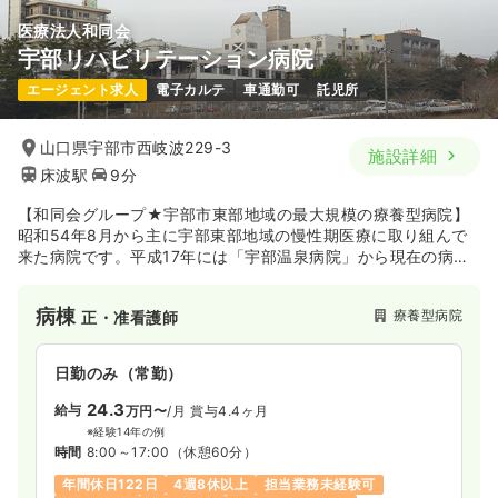
医療法人和同会
宇部リハビリテーション病院
エージェント求人
電子カルテ
車通勤可
託児所
山口県宇部市西岐波229-3
施設詳細
床波駅
9分
【和同会グループ★宇部市東部地域の最大規模の療養型病院】
昭和54年8月から主に宇部東部地域の慢性期医療に取り組んで
来た病院です。平成17年には「宇部温泉病院」から現在の病院
名称に変わり、リハビリ治療や認知症の方の介護療養等、多岐
にわたる疾患治療を行なっています。
病棟
療養型病院
正・准看護師
日勤のみ（常勤）
24.3
給与
万円〜
/月
賞与4.4ヶ月
※経験14年の例
時間
8:00～17:00
（休憩60分）
年間休日122日
4週8休以上
担当業務未経験可