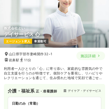
株式会社とい
デイサービス 心
エージェント求人
車通勤可
山口県宇部市妻崎開作32−1
施設詳細
岩鼻駅
11分
利用者一人ひとりの「心」に寄り添い、家庭的な雰囲気の中で
自立支援を行うのが特徴です。個別ケアを重視し、リハビリや
レクリエーションを通じて、住み慣れた地域で笑顔で過ごせる
環境を提供しています。
介護・福祉系
デイケア・デイサービス
正・准看護師
日勤のみ（常勤）