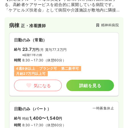
る、高齢者ケアサービスを総合的に展開している病院です。
「ケアヒルズ扶老会」として病院や介護施設が敷地内に隣接し
ており、医療・介護の連携が取りやすい体制を取っています。
病棟
精神科病院
正・准看護師
日勤のみ（常勤）
23.7
給与
万円
/月
賞与77.3万円
※経験11年の例
時間
8:30～17:30
（休憩60分）
4週8休以上
ブランク可
第二新卒可
月給27万円以上可
気になる
詳細を見る
一時募集休止
日勤のみ（パート）
1,400〜1,540
給与
時給
円
時間
8:30～17:30
（休憩60分）