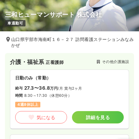
三和ヒューマンサポート 株式会社
車通勤可
山口県宇部市海南町１６－２７ 訪問看護ステーションみなみ
かぜ
介護・福祉系
その他介護施設
正看護師
日勤のみ（常勤）
27.3〜36.8
給与
万円
/月
賞与2ヶ月
時間
8:30～17:30
（休憩60分）
4週8休以上
気になる
詳細を見る