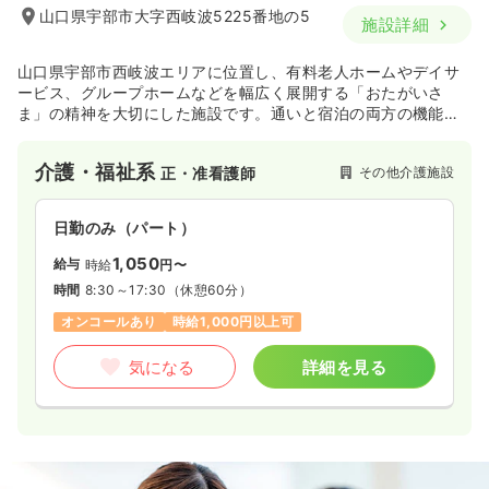
山口県宇部市大字西岐波5225番地の5
施設詳細
山口県宇部市西岐波エリアに位置し、有料老人ホームやデイサ
ービス、グループホームなどを幅広く展開する「おたがいさ
ま」の精神を大切にした施設です。通いと宿泊の両方の機能を
備え、住み慣れた地域で穏やかに暮らし続けられるよう、利用
者一人ひとりに寄り添った温かな看護・介護を提供していま
介護・福祉系
その他介護施設
正・准看護師
す。
日勤のみ（パート）
1,050
給与
時給
円〜
時間
8:30～17:30
（休憩60分）
オンコールあり
時給1,000円以上可
気になる
詳細を見る