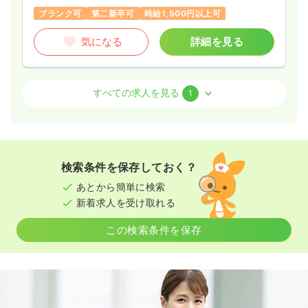
ブランク可
第二新卒可
時給1,500円以上可
気になる
詳細を見る
訪問看護
精神科病院
正看護師
すべての求人を見る
1
一時募集休止
日勤のみ（常勤）
22.1〜27.1
給与
万円
/月
賞与3.54ヶ月
※一例
検索条件を保存しておく？
時間
8:30～17:30
（休憩60分）
あとから簡単に検索
土日祝休み
月給27万円以上可
新着求人を受け取れる
気になる
詳細を見る
この検索条件を保存