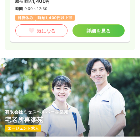
1,400
給与
時給
円
時間
9:00～12:30
日祝休み
時給1,400円以上可
気になる
詳細を見る
有限会社ミセスヘルパー喜楽苑
宅老所喜楽苑
エージェント求人