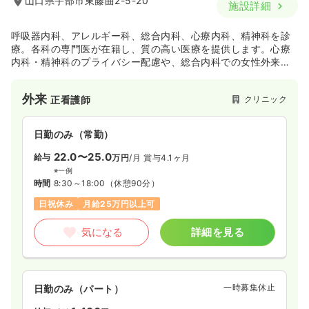
山口県宇部市東藤曲2-5-20
施設詳細
呼吸器内科、アレルギー科、総合内科、心療内科、精神科を診
療。各科の専門医が在籍し、質の高い医療を提供します。心療
内科・精神科のプライバシー配慮や、総合内科での女性外来も
特徴です。
外来
クリニック
正看護師
日勤のみ（常勤）
22.0〜25.0
給与
万円
/月
賞与4.1ヶ月
※一例
時間
8:30～18:00
（休憩90分）
日祝休み
月給25万円以上可
気になる
詳細を見る
一時募集休止
日勤のみ（パート）