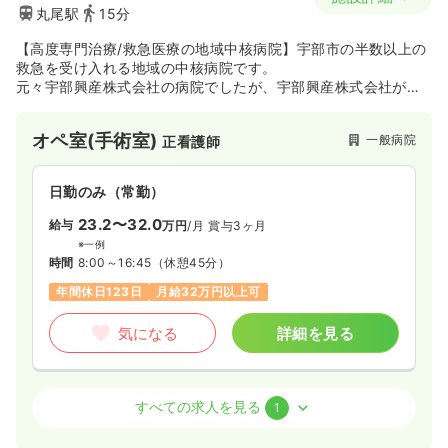
丸尾駅
15分
【高度専門治療/救急医療の地域中核病院】宇部市の半数以上の
救急を受け入れる地域の中核病院です。
元々宇部興産株式会社の病院でしたが、宇部興産株式会社が全
額基金を拠出して医療法人化され、現在の病院名となりまし
た。
オペ室(手術室)
一般病院
正看護師
日勤のみ（常勤）
23.2〜32.0
給与
万円
/月
賞与3ヶ月
※一例
時間
8:00～16:45
（休憩45分）
年間休日123日
月給32万円以上可
気になる
詳細を見る
内視鏡
一般病院
正看護師
すべての求人を見る
1