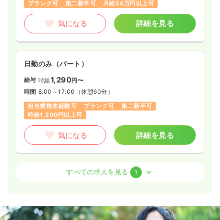
ブランク可
第二新卒可
月給24万円以上可
気になる
詳細を見る
日勤のみ（パート）
1,290
給与
時給
円〜
時間
8:00～17:00
（休憩60分）
担当業務未経験可
ブランク可
第二新卒可
時給1,200円以上可
気になる
詳細を見る
訪問看護
療養型病院
正・准看護師
すべての求人を見る
1
一時募集休止
日勤のみ（常勤）
18.7
給与
万円
/月
賞与4.4ヶ月
※経験5年の例