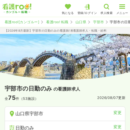
気になる
登録/ログイン
求人検索
メニュー
看護roo![カンゴルー]
看護roo! 転職
山口県
宇部市
宇部市の日
【2026年8月最新】宇部市の日勤のみの看護師/准看護師求人・転職・給料
宇部市の日勤のみ
の看護師求人
75
2026/08/07
更新
全
件（53施設）
変更
山口県宇部市
変更
日勤のみ