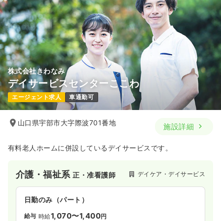
時間
8:00～17:00
（休憩60分）
年間休日122日
4週8休以上
オンコールあり
担当業務未経験可
ブランク可
月給18万円以上可
気になる
詳細を見る
株式会社きわなみ
デイサービスセンターここわ
エージェント求人
車通勤可
山口県宇部市大字際波701番地
施設詳細
有料老人ホームに併設しているデイサービスです。
介護・福祉系
デイケア・デイサービス
正・准看護師
日勤のみ（パート）
1,070〜1,400
給与
時給
円