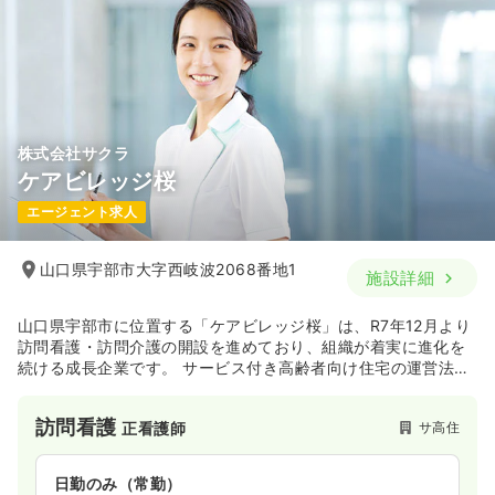
株式会社サクラ
ケアビレッジ桜
エージェント求人
山口県宇部市大字西岐波2068番地1
施設詳細
山口県宇部市に位置する「ケアビレッジ桜」は、R7年12月より
訪問看護・訪問介護の開設を進めており、組織が着実に進化を
続ける成長企業です。 サービス付き高齢者向け住宅の運営法人
として、地域に根差し、ご利用者様の生活の質の向上と人生の
選択の幅を広げることを事業の目標としています。
訪問看護
サ高住
正看護師
日勤のみ（常勤）