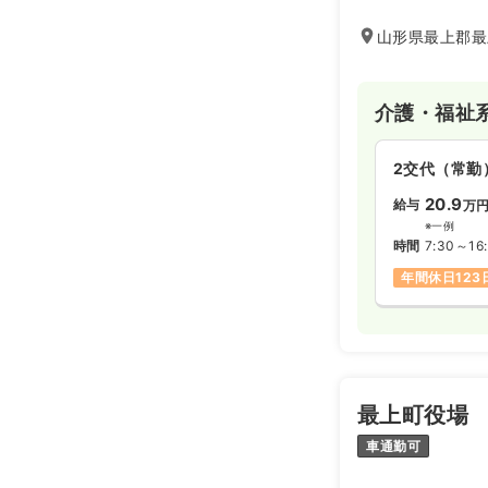
て社会生活を送れ
山形県最上郡最上
介護・福祉
2交代（常勤
20.9
給与
万
※一例
時間
7:30～16
年間休日123
最上町役場
車通勤可