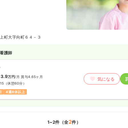
上町大字向町６４－３
看護師
）
3.9
万円
/月
賞与4.65ヶ月
気になる
15
（休憩60分）
日
4週8休以上
2
1~2件（全
件）