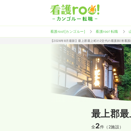
看護roo![カンゴルー]
看護roo! 転職
【2026年8月最新】最上郡最上町の2交代の看護師/准看
最上郡最
2
全
件（2施設）