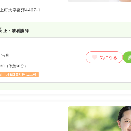
るよう支援しています。
町大字富澤4467-1
系
正・准看護師
）
円〜
/月
気になる
:30
（休憩60分）
日
月給20万円以上可