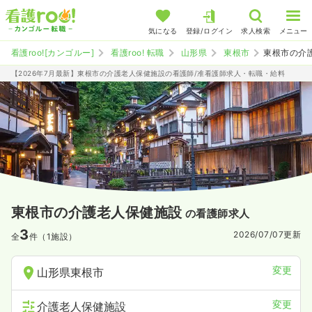
気になる
登録/ログイン
求人検索
メニュー
看護roo![カンゴルー]
看護roo! 転職
山形県
東根市
東根市の介
【2026年7月最新】東根市の介護老人保健施設の看護師/准看護師求人・転職・給料
東根市の介護老人保健施設
の看護師求人
3
2026/07/07
更新
全
件（1施設）
変更
山形県東根市
変更
介護老人保健施設