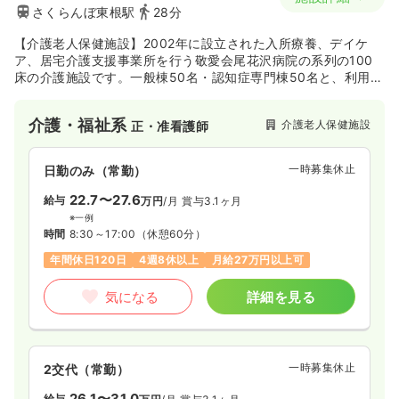
さくらんぼ東根駅
28分
【介護老人保健施設】2002年に設立された入所療養、デイケ
ア、居宅介護支援事業所を行う敬愛会尾花沢病院の系列の100
床の介護施設です。一般棟50名・認知症専門棟50名と、利用者
の状態別に分けてサービスを提供しています。
介護・福祉系
介護老人保健施設
正・准看護師
一時募集休止
日勤のみ（常勤）
22.7〜27.6
給与
万円
/月
賞与3.1ヶ月
※一例
時間
8:30～17:00
（休憩60分）
年間休日120日
4週8休以上
月給27万円以上可
気になる
詳細を見る
一時募集休止
2交代（常勤）
26.1〜31.0
給与