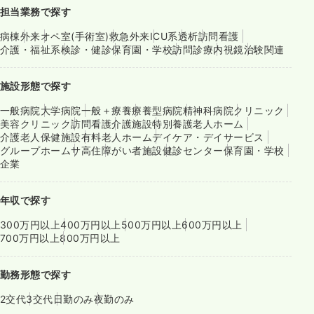
担当業務で探す
病棟
外来
オペ室(手術室)
救急外来
ICU系
透析
訪問看護
介護・福祉系
検診・健診
保育園・学校
訪問診療
内視鏡
治験関連
施設形態で探す
一般病院
大学病院
一般＋療養
療養型病院
精神科病院
クリニック
美容クリニック
訪問看護
介護施設
特別養護老人ホーム
介護老人保健施設
有料老人ホーム
デイケア・デイサービス
グループホーム
サ高住
障がい者施設
健診センター
保育園・学校
企業
年収で探す
300万円以上
400万円以上
500万円以上
600万円以上
700万円以上
800万円以上
勤務形態で探す
2交代
3交代
日勤のみ
夜勤のみ