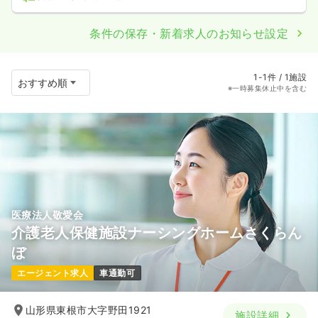
条件の保存・新着求人のお知らせ設定
1-1件 / 1施設
※一時募集休止中を含む
医療法人敬愛会
介護老人保健施設ナーシングホームさくらん
ぼ
エージェント求人
車通勤可
山形県東根市大字野田1921
施設詳細