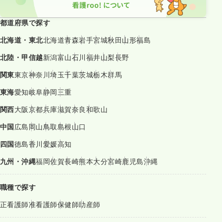
都道府県で探す
北海道・東北
北海道
青森
岩手
宮城
秋田
山形
福島
北陸・甲信越
新潟
富山
石川
福井
山梨
長野
関東
東京
神奈川
埼玉
千葉
茨城
栃木
群馬
東海
愛知
岐阜
静岡
三重
関西
大阪
京都
兵庫
滋賀
奈良
和歌山
中国
広島
岡山
鳥取
島根
山口
四国
徳島
香川
愛媛
高知
九州・沖縄
福岡
佐賀
長崎
熊本
大分
宮崎
鹿児島
沖縄
職種で探す
正看護師
准看護師
保健師
助産師