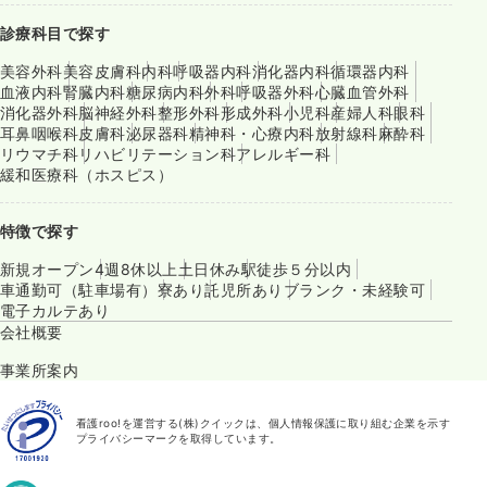
診療科目で探す
美容外科
美容皮膚科
内科
呼吸器内科
消化器内科
循環器内科
血液内科
腎臓内科
糖尿病内科
外科
呼吸器外科
心臓血管外科
消化器外科
脳神経外科
整形外科
形成外科
小児科
産婦人科
眼科
耳鼻咽喉科
皮膚科
泌尿器科
精神科・心療内科
放射線科
麻酔科
リウマチ科
リハビリテーション科
アレルギー科
緩和医療科（ホスピス）
特徴で探す
新規オープン
4週8休以上
土日休み
駅徒歩５分以内
車通勤可（駐車場有）
寮あり
託児所あり
ブランク・未経験可
電子カルテあり
会社概要
事業所案内
看護roo!を運営する(株)クイックは、個人情報保護に取り組む企業を示す
プライバシーマークを取得しています。