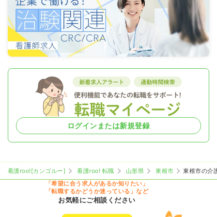
ログインまたは新規登録
看護roo![カンゴルー]
看護roo! 転職
山形県
東根市
東根市の介
「希望に合う求人があるか知りたい」
「転職するかどうか迷っている」など
お気軽にご相談ください