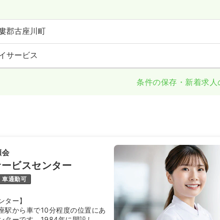
婁郡古座川町
イサービス
条件の保存・新着求人
瀬会
サービスセンター
車通勤可
ンター】
座駅から車で10分程度の位置にあ
ンターです。1984年に開設して