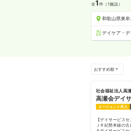
1
全
件（1施設）
和歌山県東牟
デイケア・デ
社会福祉法人高
高瀬会デイ
エージェント求人
【デイサービスセ
ＪＲ紀勢本線の古
るデイサービスセ