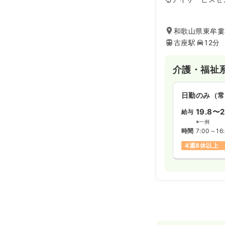
以来、高齢者総合
実と、介護・看護
問サービス・在宅
和歌山県東牟婁
を提供しています
古座駅
12分
古座川町若者広場
れています。
介護・福祉
日勤のみ（常
19.8〜2
給与
※一例
時間
7:00～16
4週8休以上