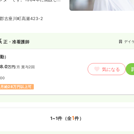
ケアセンターとしての施設群の充
の専門スタッフを養成し、在宅訪
通所サービス・施設入所サービス
郡古座川町高瀬423-2
。周辺には同法人の様々な施設や
球技場があり、古座川が近くを流
系
デイ
正・准看護師
勤）
8.0
万円
/月
賞与2回
気になる
:00
月給28万円以上可
1
1~1件（全
件）