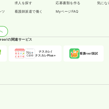
求人を探す
応募書類を作る
気にな
ンツ
看護師派遣で働く
MyページFAQ
へ
roo!の関連サービス
ナスカレ/
看護roo!国試
ナスカレPlus+