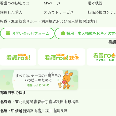
看護roo!転職とは
Myページ
選考状況
閲覧した求人
スカウトサービス
転職応援コンテ
転職・派遣就業サポート利用規約および個人情報保護方針
お問い合わせフォーム
採用・求人掲載をお考えの方
看護
都道府県で探す
北海道・東北
北海道
青森
岩手
宮城
秋田
山形
福島
北陸・甲信越
新潟
富山
石川
福井
山梨
長野