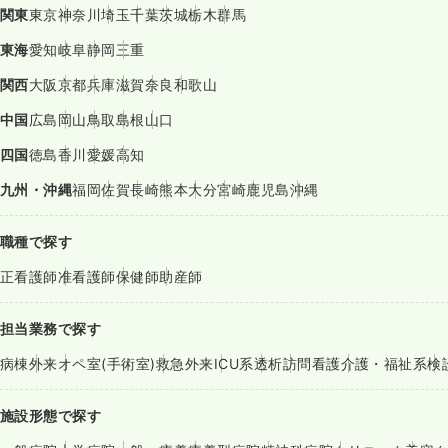
関東
東京
神奈川
埼玉
千葉
茨城
栃木
群馬
東海
愛知
岐阜
静岡
三重
関西
大阪
京都
兵庫
滋賀
奈良
和歌山
中国
広島
岡山
鳥取
島根
山口
四国
徳島
香川
愛媛
高知
九州・沖縄
福岡
佐賀
長崎
熊本
大分
宮崎
鹿児島
沖縄
職種で探す
正看護師
准看護師
保健師
助産師
担当業務で探す
病棟
外来
オペ室(手術室)
救急外来
ICU系
透析
訪問看護
介護・福祉系
検
施設形態で探す