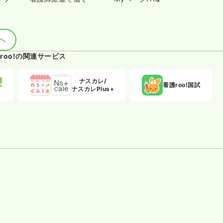
へ
roo!の関連サービス
ナスカレ/
看護roo!国試
ナスカレPlus+