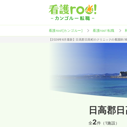
看護roo![カンゴルー]
看護roo! 転職
【2026年6月最新】日高郡日高町のクリニックの看護師/
日高郡日
2
全
件（1施設）