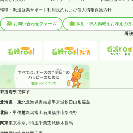
転職・派遣就業サポート利用規約および個人情報保護方針
お問い合わせフォーム
採用・求人掲載をお考えの方
看護
都道府県で探す
北海道・東北
北海道
青森
岩手
宮城
秋田
山形
福島
北陸・甲信越
新潟
富山
石川
福井
山梨
長野
関東
東京
神奈川
埼玉
千葉
茨城
栃木
群馬