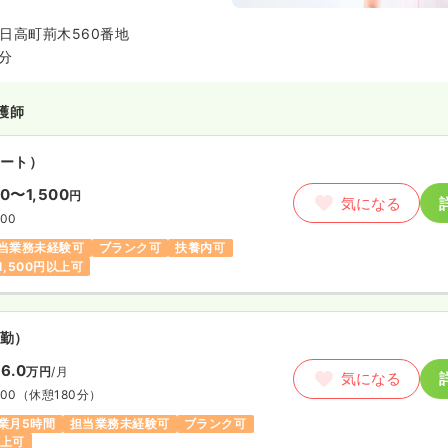
日高町荊木560番地
3分
護師
ート）
00〜1,500
円
気になる
:00
当業務未経験可
ブランク可
扶養内可
1,500円以上可
勤）
6.0
万円
/月
気になる
:00
（休憩180分）
業月5時間
担当業務未経験可
ブランク可
以上可