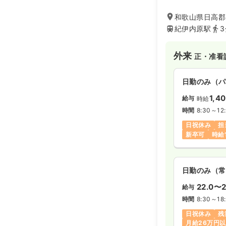
和歌山県日高郡
紀伊内原駅
外来
正・准看
日勤のみ（パ
1,4
給与
時給
時間
8:30～12
日祝休み
担
新卒可
時給
日勤のみ（常
22.0〜2
給与
時間
8:30～18
日祝休み
残
月給26万円