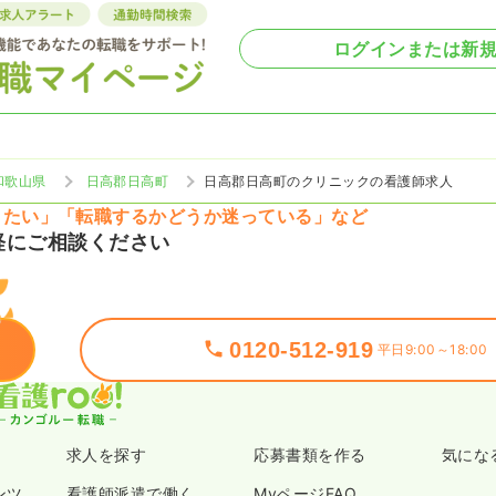
ログインまたは新
和歌山県
日高郡日高町
日高郡日高町のクリニックの看護師求人
りたい」「転職するかどうか迷っている」など
軽にご相談ください
0120-512-919
平日9:00～18:00
求人を探す
応募書類を作る
気にな
ンツ
看護師派遣で働く
MyページFAQ