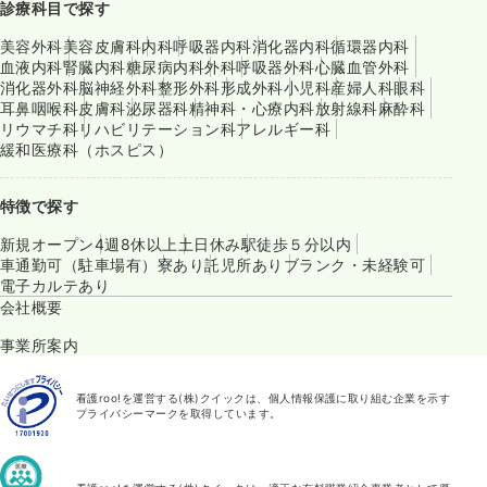
診療科目で探す
美容外科
美容皮膚科
内科
呼吸器内科
消化器内科
循環器内科
血液内科
腎臓内科
糖尿病内科
外科
呼吸器外科
心臓血管外科
消化器外科
脳神経外科
整形外科
形成外科
小児科
産婦人科
眼科
耳鼻咽喉科
皮膚科
泌尿器科
精神科・心療内科
放射線科
麻酔科
リウマチ科
リハビリテーション科
アレルギー科
緩和医療科（ホスピス）
特徴で探す
新規オープン
4週8休以上
土日休み
駅徒歩５分以内
車通勤可（駐車場有）
寮あり
託児所あり
ブランク・未経験可
電子カルテあり
会社概要
事業所案内
看護roo!を運営する(株)クイックは、個人情報保護に取り組む企業を示す
プライバシーマークを取得しています。