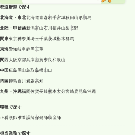
都道府県で探す
北海道・東北
北海道
青森
岩手
宮城
秋田
山形
福島
北陸・甲信越
新潟
富山
石川
福井
山梨
長野
関東
東京
神奈川
埼玉
千葉
茨城
栃木
群馬
東海
愛知
岐阜
静岡
三重
関西
大阪
京都
兵庫
滋賀
奈良
和歌山
中国
広島
岡山
鳥取
島根
山口
四国
徳島
香川
愛媛
高知
九州・沖縄
福岡
佐賀
長崎
熊本
大分
宮崎
鹿児島
沖縄
職種で探す
正看護師
准看護師
保健師
助産師
担当業務で探す