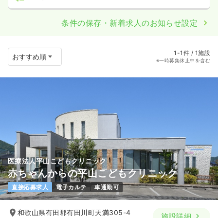
条件の保存・新着求人のお知らせ設定
1-1件 / 1施設
※一時募集休止中を含む
医療法人平山こどもクリニック
赤ちゃんからの平山こどもクリニック
直接応募求人
電子カルテ
車通勤可
和歌山県有田郡有田川町天満305-4
施設詳細