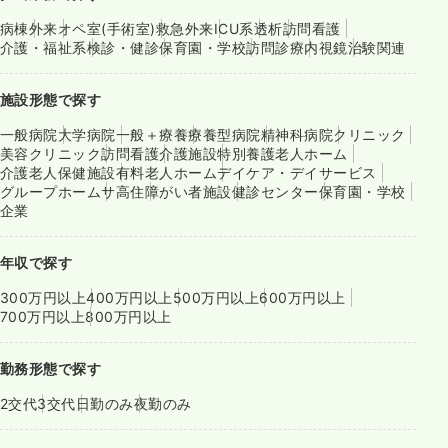
病棟
外来
オペ室(手術室)
救急外来
ICU系
透析
訪問看護
介護・福祉系
検診・健診
保育園・学校
訪問診療
内視鏡
治験関連
施設形態で探す
一般病院
大学病院
一般＋療養
療養型病院
精神科病院
クリニック
美容クリニック
訪問看護
介護施設
特別養護老人ホーム
介護老人保健施設
有料老人ホーム
デイケア・デイサービス
グループホーム
サ高住
障がい者施設
健診センター
保育園・学校
企業
年収で探す
300万円以上
400万円以上
500万円以上
600万円以上
700万円以上
800万円以上
勤務形態で探す
2交代
3交代
日勤のみ
夜勤のみ