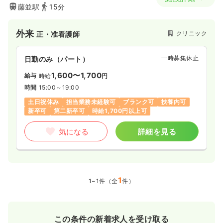
藤並駅
15分
外来
クリニック
正・准看護師
一時募集休止
日勤のみ（パート）
1,600〜1,700
給与
時給
円
時間
15:00～19:00
土日祝休み
担当業務未経験可
ブランク可
扶養内可
新卒可
第二新卒可
時給1,700円以上可
気になる
詳細を見る
1
1~1件（全
件）
この条件の新着求人を受け取る