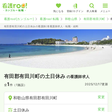
気になる
登録/ログイン
求人検索
メニュー
看護roo![カンゴルー]
看護roo! 転職
和歌山県
有田郡有田川町
有田郡有田川町の土日休みの看護師/准看護師求人・転職・給料
有田郡有田川町の土日休み
の看護師求人
1
2025/12/17
更新
全
件（1施設）
変更
和歌山県有田郡有田川町
変更
土日休み