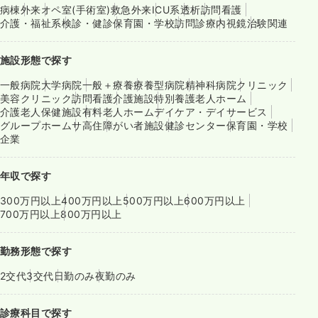
病棟
外来
オペ室(手術室)
救急外来
ICU系
透析
訪問看護
介護・福祉系
検診・健診
保育園・学校
訪問診療
内視鏡
治験関連
施設形態で探す
一般病院
大学病院
一般＋療養
療養型病院
精神科病院
クリニック
美容クリニック
訪問看護
介護施設
特別養護老人ホーム
介護老人保健施設
有料老人ホーム
デイケア・デイサービス
グループホーム
サ高住
障がい者施設
健診センター
保育園・学校
企業
年収で探す
300万円以上
400万円以上
500万円以上
600万円以上
700万円以上
800万円以上
勤務形態で探す
2交代
3交代
日勤のみ
夜勤のみ
診療科目で探す