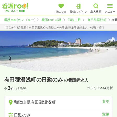
気になる
登録/ログイン
求人検索
メニュー
看護roo![カンゴルー]
看護roo! 転職
和歌山県
有田郡湯浅町
有
【2026年8月最新】有田郡湯浅町の日勤のみの看護師/准看護師求人・転職・給料
有田郡湯浅町の日勤のみ
の看護師求人
3
2026/08/04
更新
全
件（3施設）
変更
和歌山県有田郡湯浅町
変更
日勤のみ