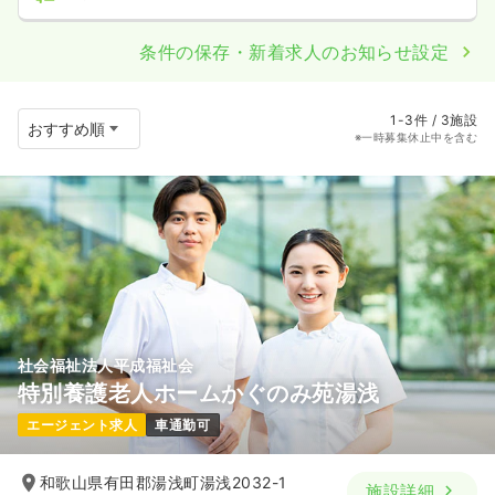
条件の保存・新着求人のお知らせ設定
1-3件 / 3施設
※一時募集休止中を含む
社会福祉法人平成福祉会
特別養護老人ホームかぐのみ苑湯浅
エージェント求人
車通勤可
和歌山県有田郡湯浅町湯浅2032-1
施設詳細