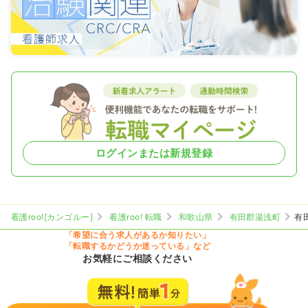
ログインまたは新規登録
看護roo![カンゴルー]
看護roo! 転職
和歌山県
有田郡湯浅町
有
「希望に合う求人があるか知りたい」
「転職するかどうか迷っている」など
お気軽にご相談ください