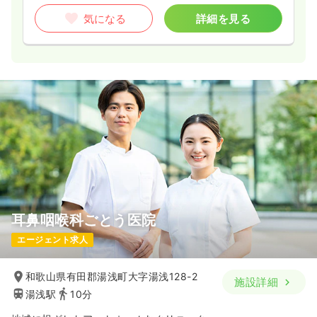
気になる
詳細を見る
耳鼻咽喉科ごとう医院
エージェント求人
和歌山県有田郡湯浅町大字湯浅128-2
施設詳細
湯浅駅
10分