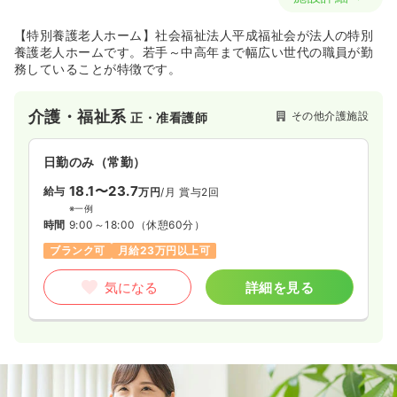
【特別養護老人ホーム】社会福祉法人平成福祉会が法人の特別
養護老人ホームです。若手～中高年まで幅広い世代の職員が勤
務していることが特徴です。
介護・福祉系
その他介護施設
正・准看護師
日勤のみ（常勤）
18.1〜23.7
給与
万円
/月
賞与2回
※一例
時間
9:00～18:00
（休憩60分）
ブランク可
月給23万円以上可
気になる
詳細を見る