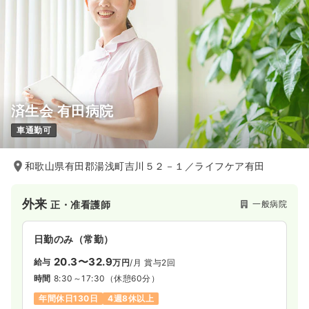
済生会 有田病院
車通勤可
和歌山県有田郡湯浅町吉川５２－１／ライフケア有田
外来
一般病院
正・准看護師
日勤のみ（常勤）
20.3〜32.9
給与
万円
/月
賞与2回
時間
8:30～17:30
（休憩60分）
年間休日130日
4週8休以上