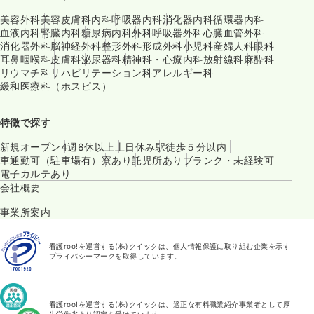
美容外科
美容皮膚科
内科
呼吸器内科
消化器内科
循環器内科
血液内科
腎臓内科
糖尿病内科
外科
呼吸器外科
心臓血管外科
消化器外科
脳神経外科
整形外科
形成外科
小児科
産婦人科
眼科
耳鼻咽喉科
皮膚科
泌尿器科
精神科・心療内科
放射線科
麻酔科
リウマチ科
リハビリテーション科
アレルギー科
緩和医療科（ホスピス）
特徴で探す
新規オープン
4週8休以上
土日休み
駅徒歩５分以内
車通勤可（駐車場有）
寮あり
託児所あり
ブランク・未経験可
電子カルテあり
会社概要
事業所案内
看護roo!を運営する(株)クイックは、個人情報保護に取り組む企業を示す
プライバシーマークを取得しています。
看護roo!を運営する(株)クイックは、適正な有料職業紹介事業者として厚
生労働省より認定を受けています。