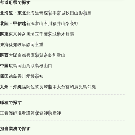
都道府県で探す
北海道・東北
北海道
青森
岩手
宮城
秋田
山形
福島
北陸・甲信越
新潟
富山
石川
福井
山梨
長野
関東
東京
神奈川
埼玉
千葉
茨城
栃木
群馬
東海
愛知
岐阜
静岡
三重
関西
大阪
京都
兵庫
滋賀
奈良
和歌山
中国
広島
岡山
鳥取
島根
山口
四国
徳島
香川
愛媛
高知
九州・沖縄
福岡
佐賀
長崎
熊本
大分
宮崎
鹿児島
沖縄
職種で探す
正看護師
准看護師
保健師
助産師
担当業務で探す