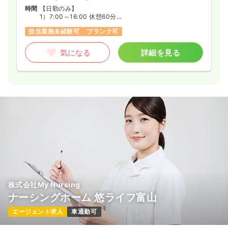
時間
【日勤のみ】
1）7:00～16:00 休憩60分
2）10:00～19:00 休憩60分
担当業務未経験可
ブランク可
3）7:00～19:00の間の6～8時間程度
※週3日～応相談
気になる
詳細を見る
株式会社My Nursing
ナーシングホーム 悠ライフ富山
エージェント求人
車通勤可