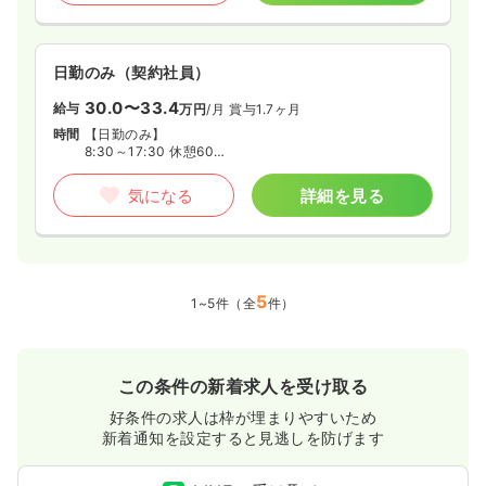
い！
日勤のみ（契約社員）
30.0〜33.4
給与
万円
/月
賞与1.7ヶ月
時間
【日勤のみ】
8:30～17:30 休憩60分
※早番・遅番 導入予定
気になる
詳細を見る
5
1~5件（全
件）
この条件の新着求人を受け取る
好条件の求人は枠が埋まりやすいため
新着通知を設定すると見逃しを防げます