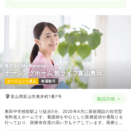
日勤のみ（常勤）
33.0〜41.5
給与
万円
/月
賞与4ヶ月
時間
【日勤のみ】
8:30～17:30 休憩60分
4週8休以上
気になる
詳細を見る
株式会社My Nursing
ナーシングホーム 悠ライフ富山奥田
2交代（常勤）
エージェント求人
車通勤可
34.9〜36.4
給与
万円
/月
賞与3ヶ月
時間
【2交代】
1）8:30～17:30 休憩60分
富山県富山市奥井町1番7号
施設詳細
2）16:30～翌9:30 休憩60分
気になる
詳細を見る
奥田中学校前駅より徒歩5分、2025年4月に新規開設の住宅型
有料老人ホームです。看護師を中心とした医療提供や看取りを
行っており、医療依存度の高い方もケアしています。医療と介
護が連携し、ご入居様がご本人らしく過ごせるターミナルケア