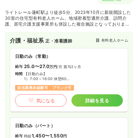
ライトレール蓮町駅より徒歩5分、2023年10月に新規開設した
30室の住宅型有料老人ホーム。地域密着型通所介護、訪問介
護、居宅介護支援事業所も併設した複合施設となっておりま
す。
介護・福祉系
有料老人ホーム
正・准看護師
日勤のみ（常勤）
25.0〜27.0
給与
万円
/月
賞与2ヶ月
時間
【日勤のみ】
1）7:00～16:00 休憩60分
2）8:30～17:30 休憩60分
担当業務未経験可
ブランク可
3）10:00～19:00 休憩60分
気になる
詳細を見る
日勤のみ（パート）
1,450〜1,550
給与
時給
円