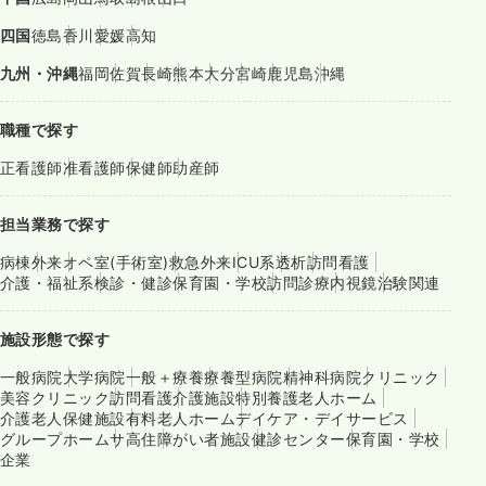
四国
徳島
香川
愛媛
高知
九州・沖縄
福岡
佐賀
長崎
熊本
大分
宮崎
鹿児島
沖縄
職種で探す
正看護師
准看護師
保健師
助産師
担当業務で探す
病棟
外来
オペ室(手術室)
救急外来
ICU系
透析
訪問看護
介護・福祉系
検診・健診
保育園・学校
訪問診療
内視鏡
治験関連
施設形態で探す
一般病院
大学病院
一般＋療養
療養型病院
精神科病院
クリニック
美容クリニック
訪問看護
介護施設
特別養護老人ホーム
介護老人保健施設
有料老人ホーム
デイケア・デイサービス
グループホーム
サ高住
障がい者施設
健診センター
保育園・学校
企業