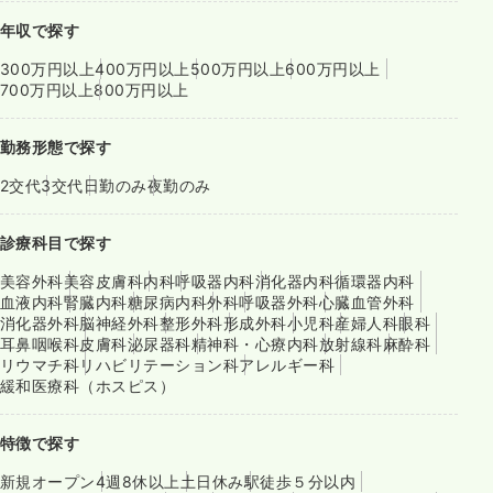
年収で探す
300万円以上
400万円以上
500万円以上
600万円以上
700万円以上
800万円以上
勤務形態で探す
2交代
3交代
日勤のみ
夜勤のみ
診療科目で探す
美容外科
美容皮膚科
内科
呼吸器内科
消化器内科
循環器内科
血液内科
腎臓内科
糖尿病内科
外科
呼吸器外科
心臓血管外科
消化器外科
脳神経外科
整形外科
形成外科
小児科
産婦人科
眼科
耳鼻咽喉科
皮膚科
泌尿器科
精神科・心療内科
放射線科
麻酔科
リウマチ科
リハビリテーション科
アレルギー科
緩和医療科（ホスピス）
特徴で探す
新規オープン
4週8休以上
土日休み
駅徒歩５分以内