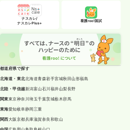
ナスカレ/
看護roo!国試
ナスカレPlus+
都道府県で探す
北海道・東北
北海道
青森
岩手
宮城
秋田
山形
福島
北陸・甲信越
新潟
富山
石川
福井
山梨
長野
関東
東京
神奈川
埼玉
千葉
茨城
栃木
群馬
東海
愛知
岐阜
静岡
三重
関西
大阪
京都
兵庫
滋賀
奈良
和歌山
中国
広島
岡山
鳥取
島根
山口