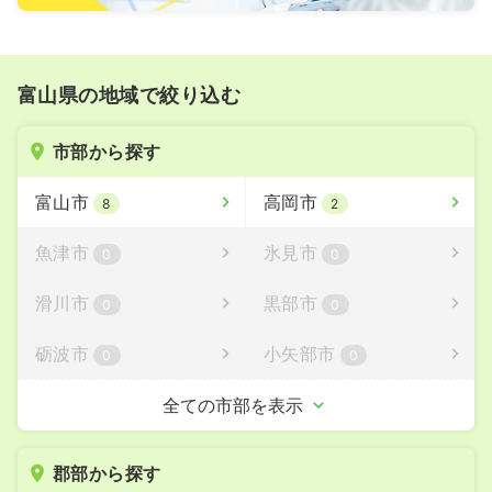
富山県の地域で絞り込む
市部から探す
富山市
高岡市
8
2
魚津市
氷見市
0
0
滑川市
黒部市
0
0
砺波市
小矢部市
0
0
南砺市
射水市
全ての市部を表示
0
0
郡部から探す