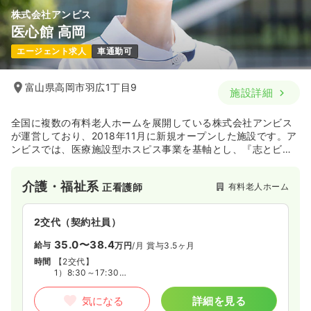
株式会社アンビス
医心館 高岡
エージェント求人
車通勤可
富山県高岡市羽広1丁目9
施設詳細
全国に複数の有料老人ホームを展開している株式会社アンビス
が運営しており、2018年11月に新規オープンした施設です。ア
ンビスでは、医療施設型ホスピス事業を基軸とし、『志とビジ
ョンある医療・介護で社会を元気に幸せに』という企業使命を
掲げています。また、医心館は、24時間365日、夜間も看護
介護・福祉系
有料老人ホーム
正看護師
師・介護士による訪問ケア対応が可能な『医療特化型施設』と
なっています。医療依存度が高い方に向けた新しいお住まいの
提案をしています。
2交代（契約社員）
35.0〜38.4
給与
万円
/月
賞与3.5ヶ月
時間
【2交代】
1）8:30～17:30
2）16:30～翌9:30
※夜勤明けの次の日は基本お休み
気になる
詳細を見る
※日勤常勤、夜勤に制限がある場合も是非ご相談くださ