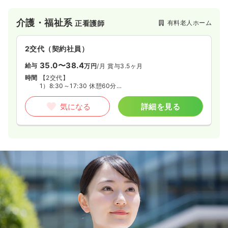
ョンある医療・介護で社会を元気に幸せに』という企業使命を
掲げています。また、医心館は、24時間365日、夜間も看護
介護・福祉系
有料老人ホーム
正看護師
師・介護士による訪問ケア対応が可能な『医療特化型施設』と
なっています。医療依存度が高い方に向けた新しいお住まいの
提案をしています。
2交代（契約社員）
35.0〜38.4
給与
万円
/月
賞与3.5ヶ月
時間
【2交代】
1）8:30～17:30 休憩60分
2）16:30～翌9:30
※夜勤明けの次の日は基本お休み
気になる
詳細を見る