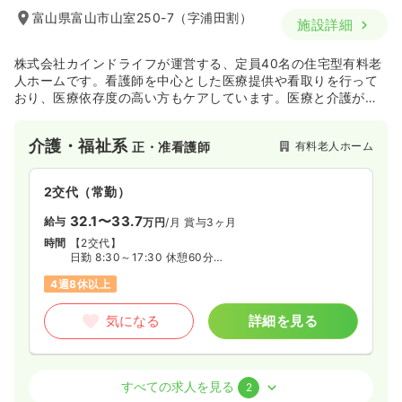
富山県富山市山室250-7（字浦田割）
施設詳細
株式会社カインドライフが運営する、定員40名の住宅型有料老
人ホームです。看護師を中心とした医療提供や看取りを行って
おり、医療依存度の高い方もケアしています。医療と介護が連
携し、ご入居様がご本人らしく過ごせるターミナルケアの新し
い形の「ナーシングケア」になっています。
介護・福祉系
有料老人ホーム
正・准看護師
2交代（常勤）
32.1〜33.7
給与
万円
/月
賞与3ヶ月
時間
【2交代】
日勤 8:30～17:30 休憩60分
夜勤 16:30～翌9:30 休憩60分
4週8休以上
気になる
詳細を見る
その他
有料老人ホーム
正看護師
すべての求人を見る
2