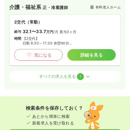
の新しい形の「ナーシングケア」になっています。
介護・福祉系
有料老人ホーム
正・准看護師
2交代（常勤）
32.1〜33.7
給与
万円
/月
賞与3ヶ月
時間
【2交代】
日勤 8:30～17:30 休憩60分
夜勤 16:30～翌9:30 休憩60分
気になる
詳細を見る
その他
有料老人ホーム
正看護師
すべての求人を見る
1
日勤のみ（常勤）
33.0〜41.5
給与
万円
/月
賞与4ヶ月
時間
【日勤のみ】
検索条件を保存しておく？
8:30～17:30 休憩60分
あとから簡単に検索
4週8休以上
新着求人を受け取れる