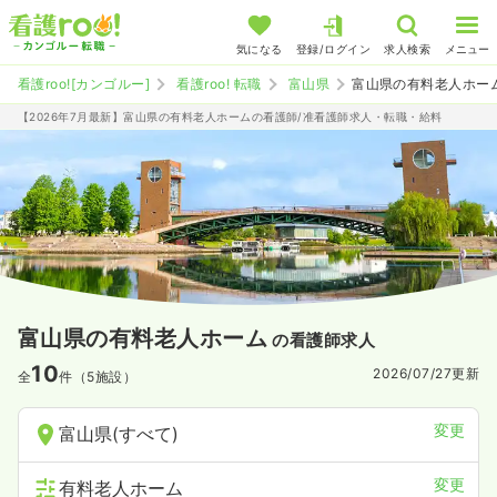
気になる
登録/ログイン
求人検索
メニュー
看護roo![カンゴルー]
看護roo! 転職
富山県
富山県の有料老人ホー
【2026年7月最新】富山県の有料老人ホームの看護師/准看護師求人・転職・給料
富山県の有料老人ホーム
の看護師求人
10
2026/07/27
更新
全
件（5施設）
変更
富山県(すべて)
変更
有料老人ホーム