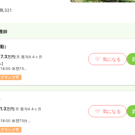
養室34床の全170床で運営されて
島321
護師
勤）
7.3
万円
/月
賞与4.4ヶ月
気になる
み】
～18:00 休憩75分
0～20:00 休憩75分
ブランク可
～17:30 休憩75分
単位の変形労働制
）
1.3
万円
/月
賞与4.4ヶ月
気になる
～18:00 休憩75分
0～20:00 休憩75分
ブランク可
～翌9:15 休憩120分