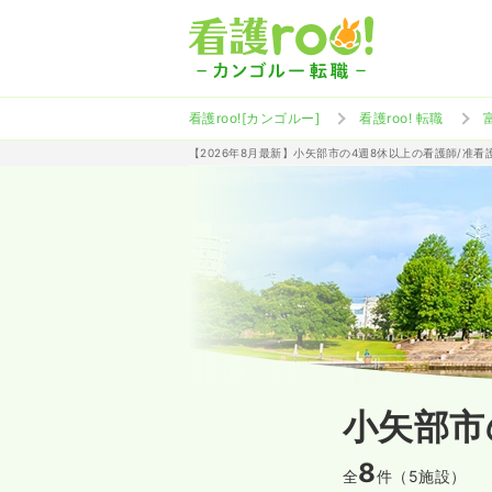
看護roo![カンゴルー]
看護roo! 転職
【2026年8月最新】小矢部市の4週8休以上の看護師/准
小矢部市
8
全
件（5施設）