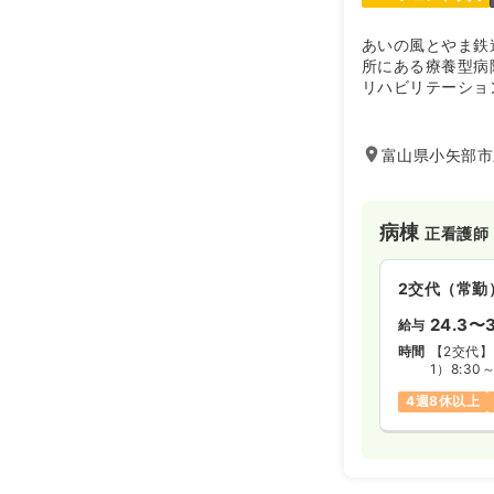
あいの風とやま鉄
所にある療養型病
リハビリテーショ
とされています。
富山県小矢部市新
病棟
正看護師
2交代（常勤
24.3〜3
給与
時間
【2交代】
1）8:30
2）17:0
4週8休以上
※夜勤に