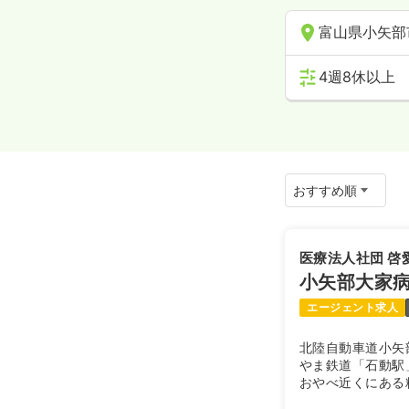
富山県小矢部
4週8休以上
医療法人社団 啓
小矢部大家
エージェント求人
北陸自動車道小矢
やま鉄道「石動駅
おやべ近くにある精
り、療養病床を介