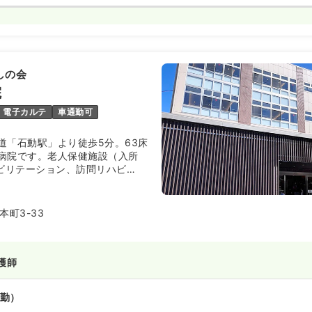
～17:30 休憩75分
5～翌8:45 休憩120分
単位の変形労働制
しの会
院
電子カルテ
車通勤可
道「石動駅」より徒歩5分。63床
病院です。老人保健施設（入所
ハビリテーション、訪問リハビ
活介護（ショートステイ31床）も
在宅復帰される患者様やご家族へ
を入れておられます。
町3-33
護師
勤）