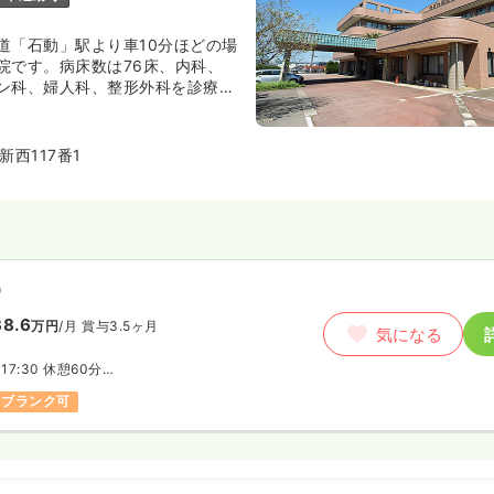
道「石動」駅より車10分ほどの場
院です。病床数は76床、内科、
ン科、婦人科、整形外科を診療科
西117番1
）
8.6
万円
/月
賞与3.5ヶ月
気になる
～17:30 休憩60分
0～翌9:00 休憩165分
ブランク可
ついては相談ください