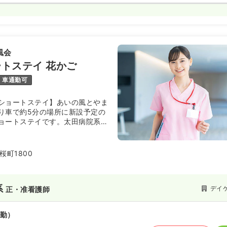
風会
トステイ 花かご
車通勤可
ショートステイ】あいの風とやま
り車で約5分の場所に新設予定の
ョートステイです。太田病院系列
年4月にオープンしたばかりの施設
桜町1800
系
デイ
正・准看護師
勤）