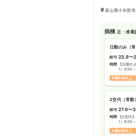
床・介護医療院療
います。
富山県小矢部市
病棟
正・准看
日勤のみ（常
23.9〜2
給与
時間
【日勤の
1）9:00
2）12:0
4週8休以上
3）8:30
※1ヶ月
2交代（常勤
27.9〜3
給与
時間
【2交代】
1）9:00
2）12:0
4週8休以上
3）17:15