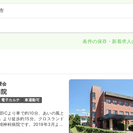
市
条件の保存・新着求人
愛会
病院
電子カルテ
車通勤可
部ICより車で約10分、あいの風と
」より徒歩約15分。クロスランド
神科病院です。2019年3月よ
護医療院に転換され、精神科136