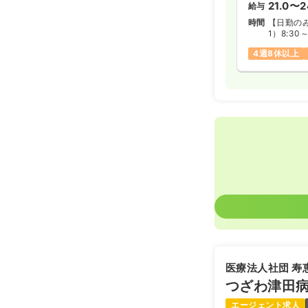
21.0〜2
給与
時間
【日勤の
1）8:30
2）9:00
4週8休以上
医療法人社団 寿
つざわ津田
エージェント求人