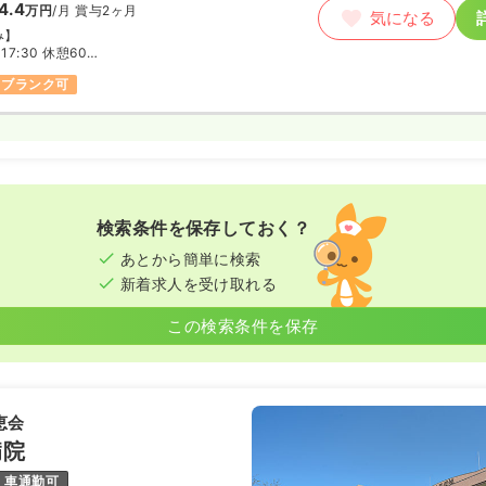
4.4
万円
/月
賞与2ヶ月
気になる
み】
～17:30 休憩60分
～18:00 休憩60分
ブランク可
検索条件を保存しておく？
あとから簡単に検索
新着求人を受け取れる
この検索条件を保存
恵会
病院
車通勤可