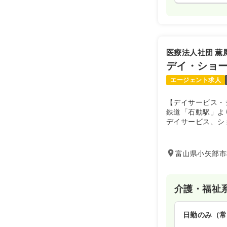
医療法人社団 薫
デイ・ショー
エージェント求人
【デイサービス・
鉄道「石動駅」よ
デイサービス、シ
の施設で、H27
です。
富山県小矢部市
介護・福祉
日勤のみ（常