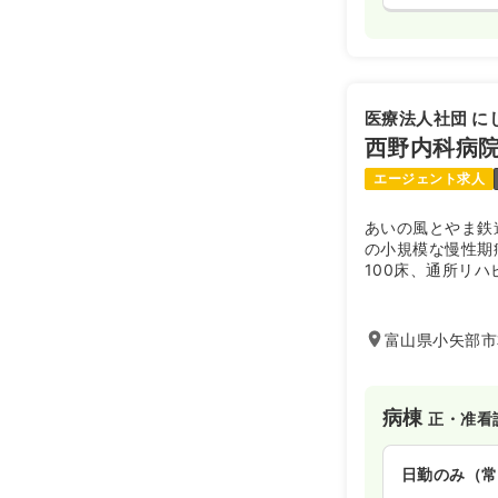
4）8:30
5）16:4
※1ヶ月
医療法人社団 に
西野内科病
エージェント求人
あいの風とやま鉄
の小規模な慢性期
100床、通所リ
リ）、短期入所生
運営されており、
のサポートにも力
富山県小矢部市本
病棟
正・准看
日勤のみ（常