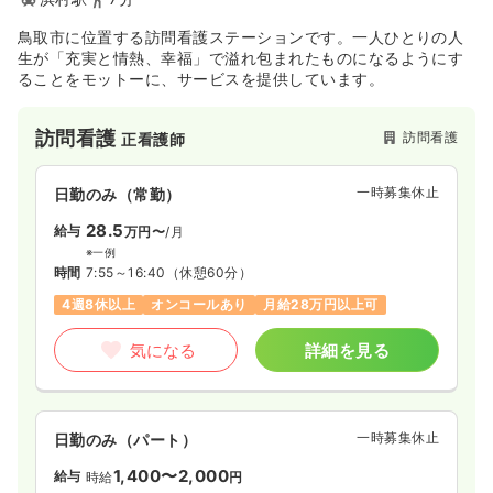
鳥取市に位置する訪問看護ステーションです。一人ひとりの人
生が「充実と情熱、幸福」で溢れ包まれたものになるようにす
ることをモットーに、サービスを提供しています。
訪問看護
訪問看護
正看護師
一時募集休止
日勤のみ（常勤）
28.5
給与
万円〜
/月
※一例
時間
7:55～16:40
（休憩60分）
4週8休以上
オンコールあり
月給28万円以上可
気になる
詳細を見る
一時募集休止
日勤のみ（パート）
1,400〜2,000
給与
時給
円