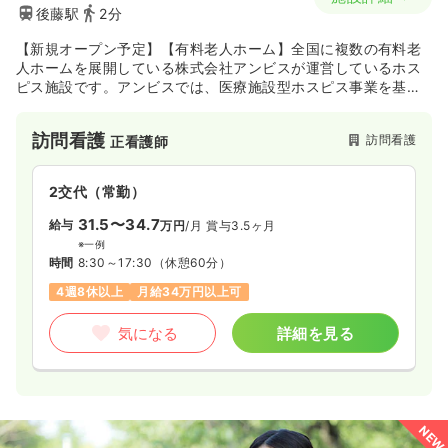
後藤駅
2分
【新規オープン予定】【有料老人ホーム】全国に複数の有料老
人ホームを展開している株式会社アンビスが運営しているホス
ピス施設です。アンビスでは、医療施設型ホスピス事業を基軸
とし、『志とビジョンある医療・介護で社会を元気に幸せに』
という企業使命を掲げています。また、医心館は、24時間365
訪問看護
訪問看護
正看護師
日、夜間も看護師・介護士による訪問ケア対応が可能な『医療
特化型施設』となっています。医療依存度が高い方に向けた新
しいお住まいの提案をしています。
2交代（常勤）
31.5〜34.7
給与
万円
/月
賞与3.5ヶ月
※一例
時間
8:30～17:30
（休憩60分）
4週8休以上
月給34万円以上可
気になる
詳細を見る
NEW