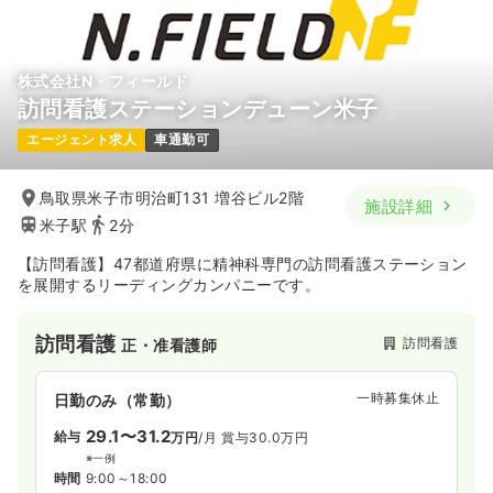
株式会社N・フィールド
訪問看護ステーションデューン米子
エージェント求人
車通勤可
鳥取県米子市明治町131 増谷ビル2階
施設詳細
米子駅
2分
【訪問看護】47都道府県に精神科専門の訪問看護ステーション
を展開するリーディングカンパニーです。
訪問看護
訪問看護
正・准看護師
一時募集休止
日勤のみ（常勤）
29.1〜31.2
給与
万円
/月
賞与30.0万円
※一例
時間
9:00～18:00