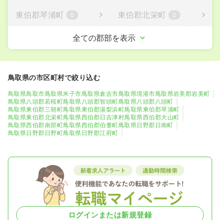
東伯郡琴浦町
東伯郡北栄町
0
0
西伯郡日吉津村
西伯郡大山町
全ての郡部を表示
0
0
西伯郡南部町
西伯郡伯耆町
0
0
鳥取県の市区町村で絞り込む
日野郡日南町
日野郡日野町
0
0
鳥取県鳥取市
鳥取県米子市
鳥取県倉吉市
鳥取県境港市
鳥取県岩美郡岩美町
鳥取県八頭郡若桜町
鳥取県八頭郡智頭町
鳥取県八頭郡八頭町
日野郡江府町
0
鳥取県東伯郡三朝町
鳥取県東伯郡湯梨浜町
鳥取県東伯郡琴浦町
鳥取県東伯郡北栄町
鳥取県西伯郡日吉津村
鳥取県西伯郡大山町
鳥取県西伯郡南部町
鳥取県西伯郡伯耆町
鳥取県日野郡日南町
鳥取県日野郡日野町
鳥取県日野郡江府町
ログインまたは新規登録