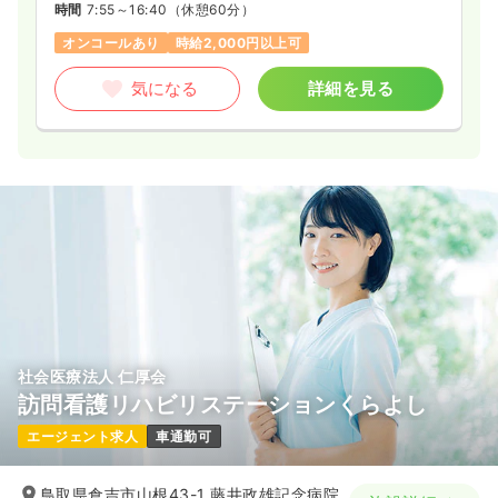
時間
7:55～16:40
（休憩60分）
オンコールあり
時給2,000円以上可
気になる
詳細を見る
社会医療法人 仁厚会
訪問看護リハビリステーションくらよし
エージェント求人
車通勤可
鳥取県倉吉市山根43-1 藤井政雄記念病院