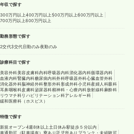
年収で探す
300万円以上
400万円以上
500万円以上
600万円以上
700万円以上
800万円以上
勤務形態で探す
2交代
3交代
日勤のみ
夜勤のみ
診療科目で探す
美容外科
美容皮膚科
内科
呼吸器内科
消化器内科
循環器内科
血液内科
腎臓内科
糖尿病内科
外科
呼吸器外科
心臓血管外科
消化器外科
脳神経外科
整形外科
形成外科
小児科
産婦人科
眼科
耳鼻咽喉科
皮膚科
泌尿器科
精神科・心療内科
放射線科
麻酔科
リウマチ科
リハビリテーション科
アレルギー科
緩和医療科（ホスピス）
特徴で探す
新規オープン
4週8休以上
土日休み
駅徒歩５分以内
車通勤可（駐車場有）
寮あり
託児所あり
ブランク・未経験可