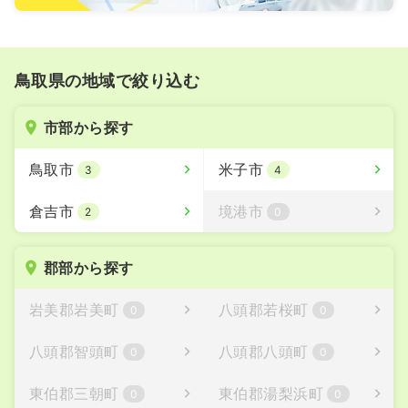
鳥取県の地域で絞り込む
市部から探す
鳥取市
米子市
3
4
倉吉市
境港市
2
0
郡部から探す
岩美郡岩美町
八頭郡若桜町
0
0
八頭郡智頭町
八頭郡八頭町
0
0
東伯郡三朝町
東伯郡湯梨浜町
0
0