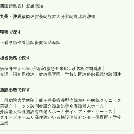
四国
徳島
香川
愛媛
高知
九州・沖縄
福岡
佐賀
長崎
熊本
大分
宮崎
鹿児島
沖縄
職種で探す
正看護師
准看護師
保健師
助産師
担当業務で探す
病棟
外来
オペ室(手術室)
救急外来
ICU系
透析
訪問看護
介護・福祉系
検診・健診
保育園・学校
訪問診療
内視鏡
治験関連
施設形態で探す
一般病院
大学病院
一般＋療養
療養型病院
精神科病院
クリニック
美容クリニック
訪問看護
介護施設
特別養護老人ホーム
介護老人保健施設
有料老人ホーム
デイケア・デイサービス
グループホーム
サ高住
障がい者施設
健診センター
保育園・学校
企業