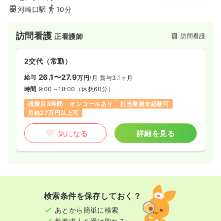
河崎口駅
10分
訪問看護
訪問看護
正看護師
2交代（常勤）
26.1〜27.9
給与
万円
/月
賞与3.1ヶ月
時間
9:00～18:00
（休憩60分）
残業月3時間
オンコールあり
担当業務未経験可
月給27万円以上可
気になる
詳細を見る
検索条件を保存しておく？
あとから簡単に検索