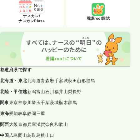
ナスカレ/
看護roo!国試
ナスカレPlus+
都道府県で探す
北海道・東北
北海道
青森
岩手
宮城
秋田
山形
福島
北陸・甲信越
新潟
富山
石川
福井
山梨
長野
関東
東京
神奈川
埼玉
千葉
茨城
栃木
群馬
東海
愛知
岐阜
静岡
三重
関西
大阪
京都
兵庫
滋賀
奈良
和歌山
中国
広島
岡山
鳥取
島根
山口