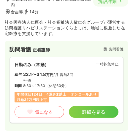
施設詳細
内
倉吉駅
14分
社会医療法人仁厚会・社会福祉法人敬仁会グループが運営する
訪問看護リハビリステーションくらよしは、地域に根差した在
宅医療を支援しています。
訪問看護
訪問看護
正看護師
一時募集休止
日勤のみ（常勤）
22.1〜31.8
給与
万円
/月
賞与3回
※一例
時間
8:30～17:30
（休憩60分）
年間休日124日
4週8休以上
オンコールあり
月給31万円以上可
気になる
詳細を見る