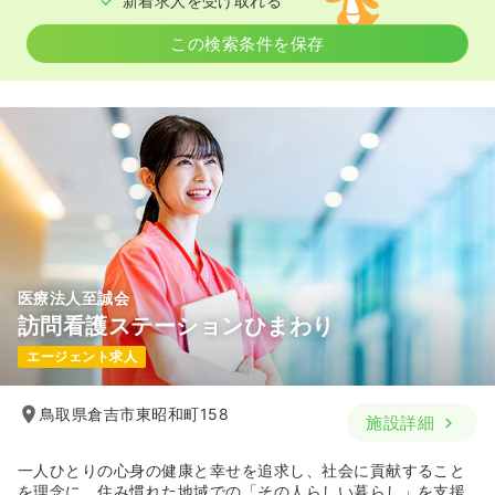
新着求人を受け取れる
この検索条件を保存
医療法人至誠会
訪問看護ステーションひまわり
エージェント求人
鳥取県倉吉市東昭和町158
施設詳細
一人ひとりの心身の健康と幸せを追求し、社会に貢献すること
を理念に、住み慣れた地域での「その人らしい暮らし」を支援