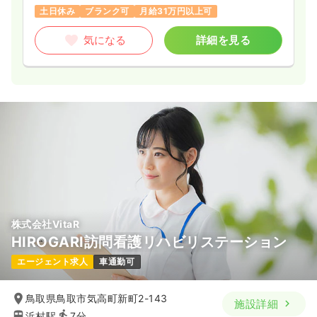
土日休み
ブランク可
月給31万円以上可
気になる
詳細を見る
株式会社VitaR
HIROGARI訪問看護リハビリステーション
エージェント求人
車通勤可
鳥取県鳥取市気高町新町2-143
施設詳細
浜村駅
7分