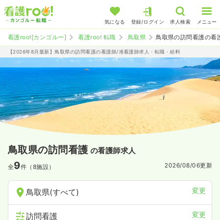
気になる
登録/ログイン
求人検索
メニュー
看護roo![カンゴルー]
看護roo! 転職
鳥取県
鳥取県の訪問看護の看
【2026年8月最新】鳥取県の訪問看護の看護師/准看護師求人・転職・給料
鳥取県の訪問看護
の看護師求人
9
2026/08/06
更新
全
件（8施設）
変更
鳥取県(すべて)
変更
訪問看護