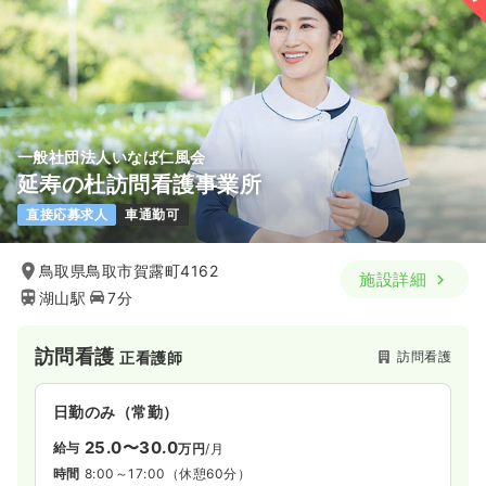
一般社団法人いなば仁風会
延寿の杜訪問看護事業所
直接応募求人
車通勤可
鳥取県鳥取市賀露町4162
施設詳細
湖山駅
7分
訪問看護
訪問看護
正看護師
日勤のみ（常勤）
25.0〜30.0
給与
万円
/月
時間
8:00～17:00
（休憩60分）