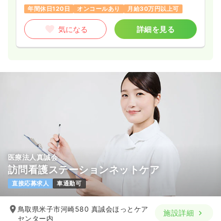
年間休日120日
オンコールあり
月給30万円以上可
気になる
詳細を見る
医療法人真誠会
訪問看護ステーションネットケア
直接応募求人
車通勤可
鳥取県米子市河崎580 真誠会ほっとケア
施設詳細
センター内