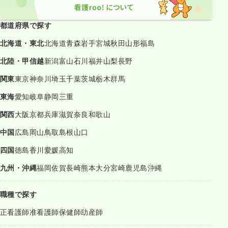
都道府県で探す
北海道・東北
北海道
青森
岩手
宮城
秋田
山形
福島
北陸・甲信越
新潟
富山
石川
福井
山梨
長野
関東
東京
神奈川
埼玉
千葉
茨城
栃木
群馬
東海
愛知
岐阜
静岡
三重
関西
大阪
京都
兵庫
滋賀
奈良
和歌山
中国
広島
岡山
鳥取
島根
山口
四国
徳島
香川
愛媛
高知
九州・沖縄
福岡
佐賀
長崎
熊本
大分
宮崎
鹿児島
沖縄
職種で探す
正看護師
准看護師
保健師
助産師