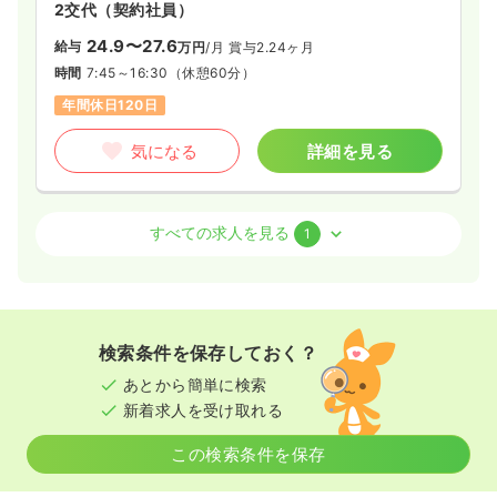
2交代（契約社員）
24.9〜27.6
給与
万円
/月
賞与2.24ヶ月
時間
7:45～16:30
（休憩60分）
年間休日120日
気になる
詳細を見る
外来
一般病院
助産師
すべての求人を見る
1
2交代（契約社員）
24.9〜27.6
給与
万円
/月
賞与2.24ヶ月
時間
7:45～16:30
（休憩60分）
検索条件を保存しておく？
年間休日120日
あとから簡単に検索
新着求人を受け取れる
気になる
詳細を見る
この検索条件を保存