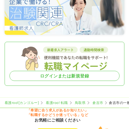
ログインまたは新規登録
看護roo![カンゴルー]
看護roo! 転職
鳥取県
倉吉市
倉吉市の一
「希望に合う求人があるか知りたい」
「転職するかどうか迷っている」など
お気軽にご相談ください