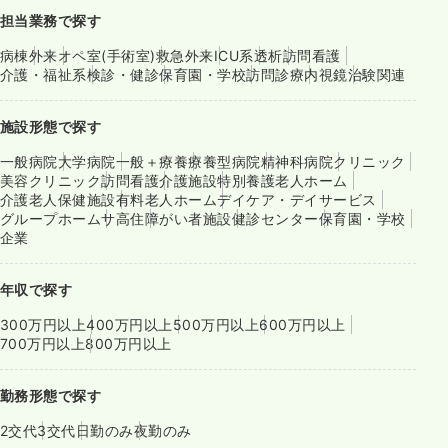
担当業務で探す
病棟
外来
オペ室(手術室)
救急外来
ICU系
透析
訪問看護
介護・福祉系
検診・健診
保育園・学校
訪問診療
内視鏡
治験関連
施設形態で探す
一般病院
大学病院
一般＋療養
療養型病院
精神科病院
クリニック
美容クリニック
訪問看護
介護施設
特別養護老人ホーム
介護老人保健施設
有料老人ホーム
デイケア・デイサービス
グループホーム
サ高住
障がい者施設
健診センター
保育園・学校
企業
年収で探す
300万円以上
400万円以上
500万円以上
600万円以上
700万円以上
800万円以上
勤務形態で探す
2交代
3交代
日勤のみ
夜勤のみ