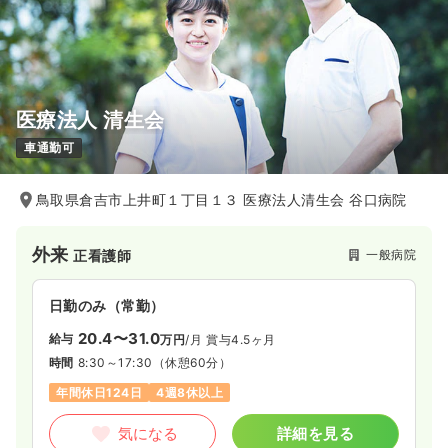
医療法人 清生会
車通勤可
鳥取県倉吉市上井町１丁目１３ 医療法人清生会 谷口病院
外来
一般病院
正看護師
日勤のみ（常勤）
20.4〜31.0
給与
万円
/月
賞与4.5ヶ月
時間
8:30～17:30
（休憩60分）
年間休日124日
4週8休以上
気になる
詳細を見る