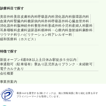
診療科目で探す
美容外科
美容皮膚科
内科
呼吸器内科
消化器内科
循環器内科
血液内科
腎臓内科
糖尿病内科
外科
呼吸器外科
心臓血管外科
消化器外科
脳神経外科
整形外科
形成外科
小児科
産婦人科
眼科
耳鼻咽喉科
皮膚科
泌尿器科
精神科・心療内科
放射線科
麻酔科
リウマチ科
リハビリテーション科
アレルギー科
緩和医療科（ホスピス）
特徴で探す
新規オープン
4週8休以上
土日休み
駅徒歩５分以内
車通勤可（駐車場有）
寮あり
託児所あり
ブランク・未経験可
電子カルテあり
会社概要
事業所案内
看護roo!を運営する(株)クイックは、個人情報保護に取り組む企業を示す
プライバシーマークを取得しています。