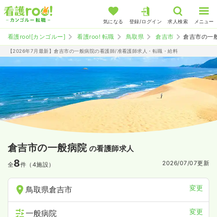
気になる
登録/ログイン
求人検索
メニュー
看護roo![カンゴルー]
看護roo! 転職
鳥取県
倉吉市
倉吉市の一
【2026年7月最新】倉吉市の一般病院の看護師/准看護師求人・転職・給料
倉吉市の一般病院
の看護師求人
8
2026/07/07
更新
全
件（4施設）
変更
鳥取県倉吉市
変更
一般病院