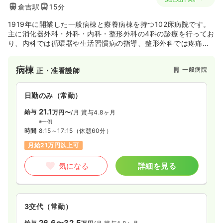
倉吉駅
15分
1919年に開業した一般病棟と療養病棟を持つ102床病院です。
主に消化器外科・外科・内科・整形外科の4科の診療を行ってお
り、内科では循環器や生活習慣病の指導、整形外科では疼痛緩
和を重点としております。胃・大腸内視鏡検査等を積極的に行
っており、手術は胃・大腸をメインにおこなっております。
病棟
一般病院
正・准看護師
日勤のみ（常勤）
21.1
給与
万円〜
/月
賞与4.8ヶ月
※一例
時間
8:15～17:15
（休憩60分）
月給21万円以上可
気になる
詳細を見る
3交代（常勤）
26.6〜32.5
給与