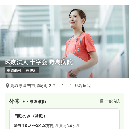
医療法人 十字会 野島病院
車通勤可
託児所
鳥取県倉吉市瀬崎町２７１４－１ 野島病院
外来
一般病院
正・准看護師
日勤のみ（常勤）
18.7〜24.8
給与
万円
/月
賞与3.9ヶ月