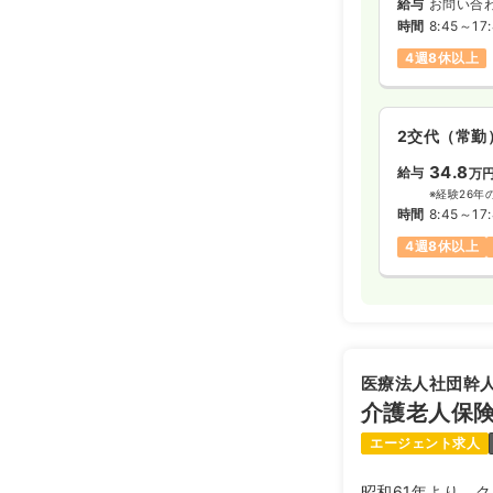
給与
お問い合
時間
8:45～17
4週8休以上
2交代（常勤
34.8
給与
万
※経験26年
時間
8:45～17
4週8休以上
医療法人社団幹
介護老人保険
エージェント求人
昭和61年より、