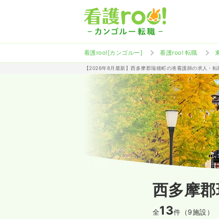
看護roo![カンゴルー]
看護roo! 転職
【2026年8月最新】西多摩郡瑞穂町の准看護師の求人・転
西多摩郡
13
全
件（9施設）