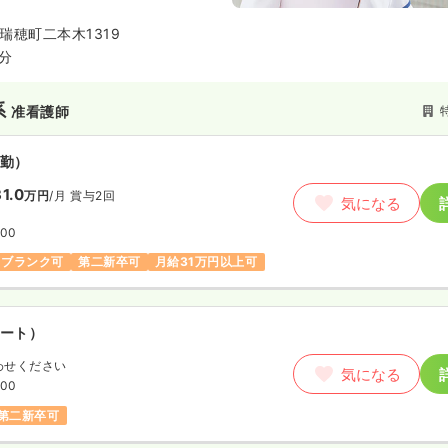
瑞穂町二本木1319
6分
系
准看護師
勤）
1.0
万円
/月
賞与2回
気になる
:00
ブランク可
第二新卒可
月給31万円以上可
ート）
わせください
気になる
:00
第二新卒可