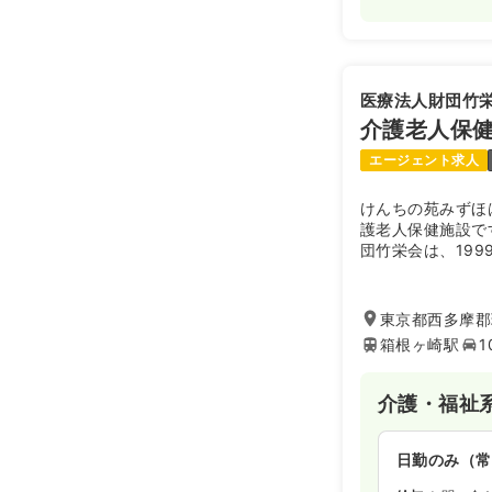
医療法人財団竹
介護老人保
エージェント求人
けんちの苑みずほ
護老人保健施設で
団竹栄会は、19
ずほ」のみならず
んち石浜ガーデン
し、地域の社会福
東京都西多摩郡
箱根ヶ崎駅
1
介護・福祉
日勤のみ（常