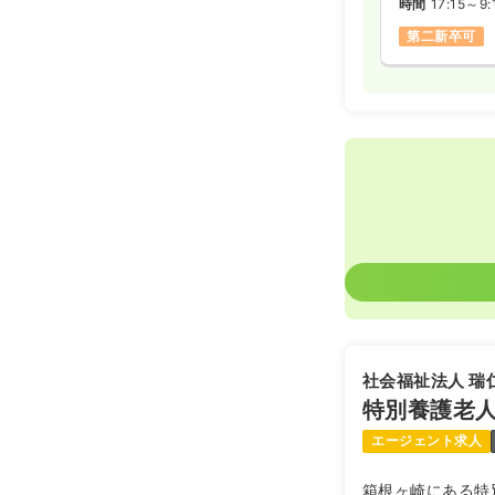
時間
17:15～9:
第二新卒可
社会福祉法人 瑞
特別養護老人
エージェント求人
箱根ヶ崎にある特