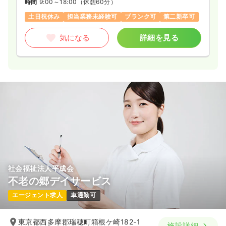
時間
9:00～18:00
（休憩60分）
土日祝休み
担当業務未経験可
ブランク可
第二新卒可
気になる
詳細を見る
社会福祉法人平成会
不老の郷デイサービス
エージェント求人
車通勤可
東京都西多摩郡瑞穂町箱根ケ崎182-1
施設詳細