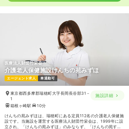
医療法人財団竹栄会
介護老人保健施設けんちの苑みずほ
エージェント求人
車通勤可
東京都西多摩郡瑞穂町大字長岡長谷部31－
施設詳細
1
箱根ヶ崎駅
10分
けんちの苑みずほは、瑞穂町にある定員112名の介護老人保健施
設です。当施設を運営する医療法人財団竹栄会は、1999年に設
立され、「けんちの苑みずほ」のみならず、「けんちの苑すみ