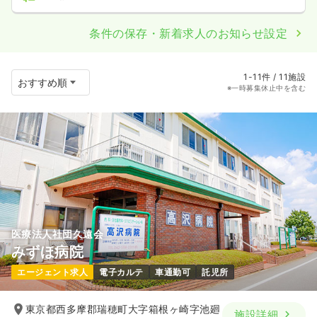
条件の保存・新着求人のお知らせ設定
1-11件 / 11施設
※一時募集休止中を含む
医療法人社団久遠会
みずほ病院
エージェント求人
電子カルテ
車通勤可
託児所
東京都西多摩郡瑞穂町大字箱根ヶ崎字池廻
施設詳細