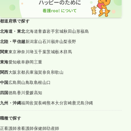
都道府県で探す
北海道・東北
北海道
青森
岩手
宮城
秋田
山形
福島
北陸・甲信越
新潟
富山
石川
福井
山梨
長野
関東
東京
神奈川
埼玉
千葉
茨城
栃木
群馬
東海
愛知
岐阜
静岡
三重
関西
大阪
京都
兵庫
滋賀
奈良
和歌山
中国
広島
岡山
鳥取
島根
山口
四国
徳島
香川
愛媛
高知
九州・沖縄
福岡
佐賀
長崎
熊本
大分
宮崎
鹿児島
沖縄
職種で探す
正看護師
准看護師
保健師
助産師