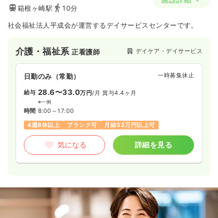
箱根ヶ崎駅
10分
社会福祉法人平成会が運営するデイサービスセンターです。
介護・福祉系
デイケア・デイサービス
正看護師
一時募集休止
日勤のみ（常勤）
28.6〜33.0
給与
万円
/月
賞与4.4ヶ月
※一例
時間
8:00～17:00
4週8休以上
ブランク可
月給33万円以上可
気になる
詳細を見る