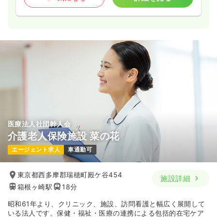
医療法人社団幹人会
介護老人保険施設 菜の花
エージェント求人
車通勤可
東京都西多摩郡瑞穂町殿ケ谷454
施設詳細
箱根ヶ崎駅
18分
昭和61年より、クリニック、施設、訪問看護と幅広く展開して
いる法人です。保健・福祉・医療の連携による包括的在宅ケア