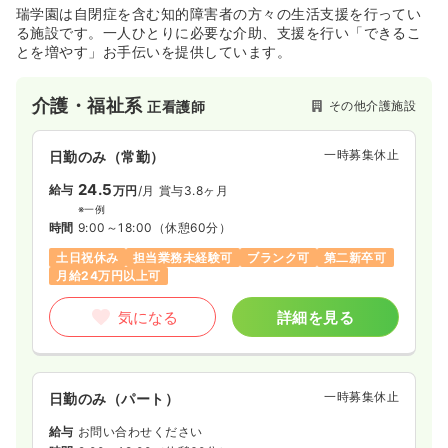
瑞学園は自閉症を含む知的障害者の方々の生活支援を行ってい
る施設です。一人ひとりに必要な介助、支援を行い「できるこ
とを増やす」お手伝いを提供しています。
介護・福祉系
その他介護施設
正看護師
一時募集休止
日勤のみ（常勤）
24.5
給与
万円
/月
賞与3.8ヶ月
※一例
時間
9:00～18:00
（休憩60分）
土日祝休み
担当業務未経験可
ブランク可
第二新卒可
月給24万円以上可
気になる
詳細を見る
一時募集休止
日勤のみ（パート）
給与
お問い合わせください