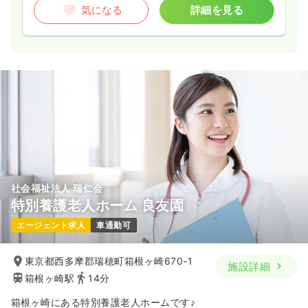
気になる
詳細を見る
社会福祉法人 瑞仁会
特別養護老人ホーム 良友園
エージェント求人
車通勤可
東京都西多摩郡瑞穂町箱根ヶ崎670-1
施設詳細
箱根ヶ崎駅
14分
箱根ヶ崎にある特別養護老人ホームです♪