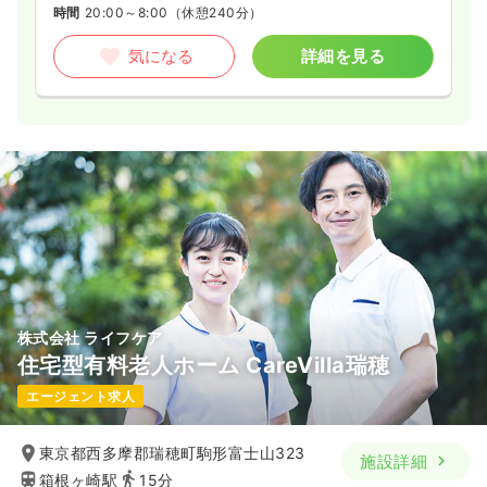
時間
20:00～8:00
（休憩240分）
気になる
詳細を見る
株式会社 ライフケア
住宅型有料老人ホーム CareVilla瑞穂
エージェント求人
東京都西多摩郡瑞穂町駒形富士山323
施設詳細
箱根ヶ崎駅
15分