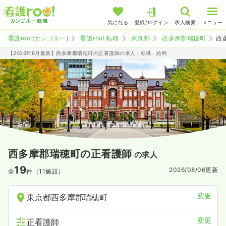
気になる
登録/ログイン
求人検索
メニュー
看護roo![カンゴルー]
看護roo! 転職
東京都
西多摩郡瑞穂町
西
【2026年8月最新】西多摩郡瑞穂町の正看護師の求人・転職・給料
西多摩郡瑞穂町の正看護師
の求人
19
2026/08/06
更新
全
件（11施設）
変更
東京都西多摩郡瑞穂町
変更
正看護師