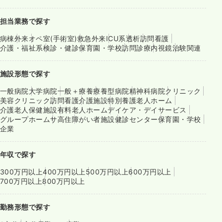
担当業務で探す
病棟
外来
オペ室(手術室)
救急外来
ICU系
透析
訪問看護
介護・福祉系
検診・健診
保育園・学校
訪問診療
内視鏡
治験関連
施設形態で探す
一般病院
大学病院
一般＋療養
療養型病院
精神科病院
クリニック
美容クリニック
訪問看護
介護施設
特別養護老人ホーム
介護老人保健施設
有料老人ホーム
デイケア・デイサービス
グループホーム
サ高住
障がい者施設
健診センター
保育園・学校
企業
年収で探す
300万円以上
400万円以上
500万円以上
600万円以上
700万円以上
800万円以上
勤務形態で探す