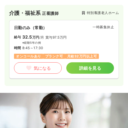
介護・福祉系
特別養護老人ホーム
正看護師
一時募集休止
日勤のみ（常勤）
32.5
給与
万円
/月
賞与97.5万円
※経験5年の例
時間
8:45～17:30
オンコールあり
ブランク可
月給32万円以上可
気になる
詳細を見る