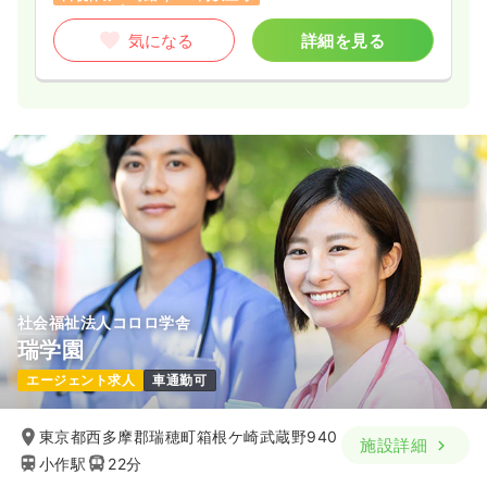
気になる
詳細を見る
社会福祉法人コロロ学舎
瑞学園
エージェント求人
車通勤可
東京都西多摩郡瑞穂町箱根ケ崎武蔵野940
施設詳細
小作駅
22分