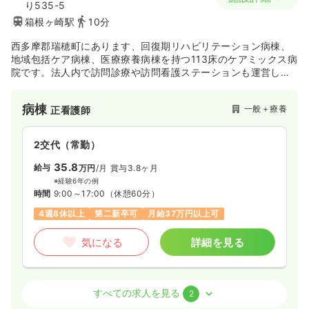
り535-5
箱根ヶ崎駅
10分
西多摩郡瑞穂町にあります、回復期リハビリテーション病棟、
地域包括ケア病棟、医療療養病棟を持つ113床のケアミックス病
院です。法人内で訪問診療や訪問看護ステーションも運営して
おり、地域のケアに長く寄り添っています。
病棟
一般＋療養
正看護師
2交代（常勤）
35.8
給与
万円
/月
賞与3.8ヶ月
※経験6年の例
時間
9:00～17:00
（休憩60分）
4週8休以上
第二新卒可
月給37万円以上可
気になる
詳細を見る
外来
一般＋療養
正看護師
すべての求人を見る
2