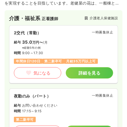
を実現することを目指しています。老健菜の花は、一般棟と認
知症専門棟に分かれています。通所や短期ステイも行い、幅広
く地域の高齢者に貢献しております。
介護・福祉系
介護老人保健施設
正看護師
一時募集休止
2交代（常勤）
35.0
給与
万円〜
/月
※経験5年の例
時間
9:00～17:30
年間休日120日
第二新卒可
月給35万円以上可
気になる
詳細を見る
一時募集休止
夜勤のみ（パート）
給与
お問い合わせください
時間
17:15～9:15
第二新卒可