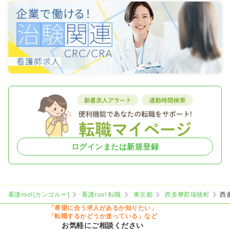
ログインまたは新規登録
看護roo![カンゴルー]
看護roo! 転職
東京都
西多摩郡瑞穂町
西
「希望に合う求人があるか知りたい」
「転職するかどうか迷っている」など
お気軽にご相談ください