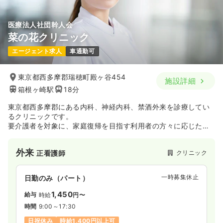
医療法人社団幹人会
菜の花クリニック
エージェント求人
車通勤可
東京都西多摩郡瑞穂町殿ヶ谷454
施設詳細
箱根ヶ崎駅
18分
東京都西多摩郡にある内科、神経内科、禁酒外来を診療してい
るクリニックです。
要介護者を対象に、家庭復帰を目指す利用者の方々に応じた科
目を標榜しております。
加えて内視鏡検査、訪問診療、嚥下機能向上支援にも力を入れ
外来
クリニック
正看護師
ており、医療から介護まで総合的な在宅・施設療養サービスの
提供をしております。
一時募集休止
日勤のみ（パート）
1,450
給与
時給
円〜
時間
9:00～17:30
日祝休み
時給1,400円以上可