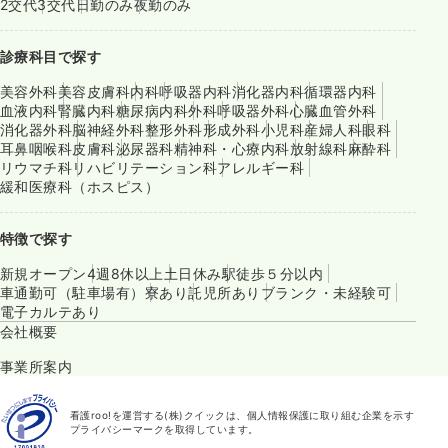
2交代
3交代
日勤のみ
夜勤のみ
診療科目で探す
美容外科
美容皮膚科
内科
呼吸器内科
消化器内科
循環器内科
血液内科
腎臓内科
糖尿病内科
外科
呼吸器外科
心臓血管外科
消化器外科
脳神経外科
整形外科
形成外科
小児科
産婦人科
眼科
耳鼻咽喉科
皮膚科
泌尿器科
精神科・心療内科
放射線科
麻酔科
リウマチ科
リハビリテーション科
アレルギー科
緩和医療科（ホスピス）
特徴で探す
新規オープン
4週8休以上
土日休み
駅徒歩５分以内
車通勤可（駐車場有）
寮あり
託児所あり
ブランク・未経験可
電子カルテあり
会社概要
事業所案内
看護roo!を運営する(株)クイックは、個人情報保護に取り組む企業を示す
プライバシーマークを取得しています。