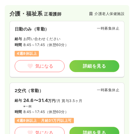
だ川」や「けんち石浜ガーデン」といった様々な介護施設を展
開し、地域の社会福祉に貢献しています。
介護・福祉系
介護老人保健施設
正看護師
一時募集休止
日勤のみ（常勤）
給与
お問い合わせください
時間
8:45～17:45
（休憩60分）
4週8休以上
気になる
詳細を見る
一時募集休止
2交代（常勤）
24.6〜31.4
給与
万円
/月
賞与3.5ヶ月
※一例
時間
8:45～17:45
（休憩60分）
4週8休以上
月給31万円以上可
気になる
詳細を見る