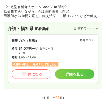
《住宅型有料老人ホームCare Villa 瑞穂》
低価格でありながら、介護医療設備も充実。
看護師が24時間対応し、鍼灸治療・生活リハビリなどの鍼灸訪
問サービスもご利用いただけます。
介護・福祉系
有料老人ホーム
正看護師
一時募集休止
日勤のみ（常勤）
31.0
給与
万円〜
/月
賞与2ヶ月
※一例
時間
8:00～17:00
4週8休以上
月給31万円以上可
気になる
詳細を見る
11
1~11件（全
件）