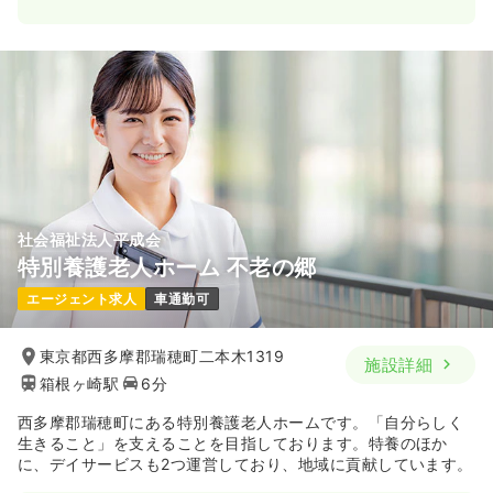
一時募集休止
日勤のみ（常勤）
給与
お問い合わせください
時間
9:00～17:00
（休憩60分）
4週8休以上
第二新卒可
気になる
詳細を見る
社会福祉法人平成会
一時募集休止
日勤のみ（パート）
特別養護老人ホーム 不老の郷
給与
お問い合わせください
エージェント求人
車通勤可
時間
9:00～17:00
（休憩60分）
第二新卒可
東京都西多摩郡瑞穂町二本木1319
施設詳細
箱根ヶ崎駅
6分
気になる
詳細を見る
西多摩郡瑞穂町にある特別養護老人ホームです。「自分らしく
生きること」を支えることを目指しております。特養のほか
に、デイサービスも2つ運営しており、地域に貢献しています。