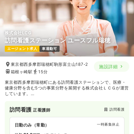
株式会社LCG
訪問看護ステーション ユースフル瑞穂
エージェント求人
車通勤可
東京都西多摩郡瑞穂町駒形富士山187-2
施設詳細
箱根ヶ崎駅
15分
東京都西多摩郡瑞穂町にある訪問看護ステーションで、医療・
健康分野を含む5つの事業分野を展開する株式会社ＬＣＧが運営
しています。
高齢介護や障がい福祉、保育など幅広い福祉サービスとの連携
が可能で、多角的な視点から利用者様の生活を支えられます。
訪問看護
訪問看護
正看護師
全国各地に拠点を展開しており、安定した基盤のもと、「今、
この時代に必要なサービスを提供する」という理念を実現でき
る環境です。
一時募集休止
日勤のみ（常勤）