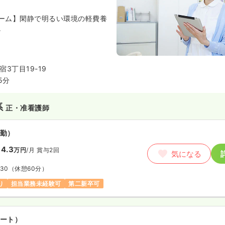
ーム】閑静で明るい環境の軽費養
。
3丁目19-19
5分
系
正・准看護師
勤）
4.3
万円
/月
賞与2回
気になる
:30
（休憩60分）
り
担当業務未経験可
第二新卒可
ート）