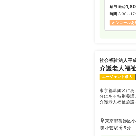
1,8
給与
時給
時間
8:30～17
オンコールあ
社会福祉法人平
介護老人福
エージェント求人
東京都葛飾区にあ
分にある特別養護
介護老人福祉施設
ホーム、短期入所
る高齢者施設です
居室は、全室個室
東京都葛飾区小菅
イバシーが尊重さ
小菅駅
5分
気の中で、他の利