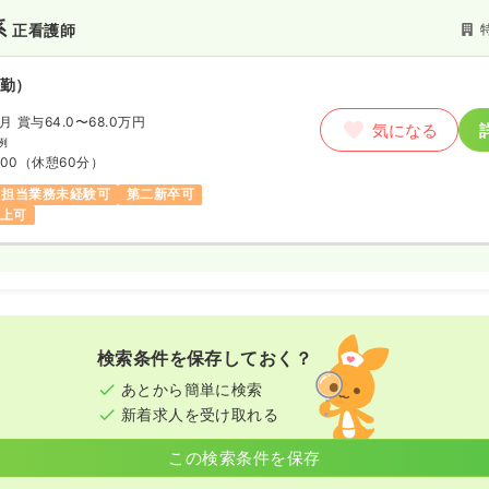
て「時を守り 場を清め 礼を正
系
正看護師
用者様が「その人らしく」過ごせ
馴染みの関係性を構築することに
せる空間を提供します。また、地
勤）
に歩み、交流の場を提供すること
/月
賞与64.0〜68.0万円
設の実現を目指して運営に注力し
気になる
例
:00
（休憩60分）
を運営する平成医療福祉グループ
後方支援病院の世田谷記念病院、
担当業務未経験可
第二新卒可
にサポートしていますので、もし
以上可
な対応が可能です。
地域交流スペースを設けており、
利用いただける憩いの場所になっ
検索条件を保存しておく？
あとから簡単に検索
新着求人を受け取れる
この検索条件を保存