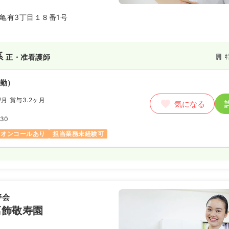
亀有3丁目１８番1号
系
正・准看護師
勤）
/月
賞与3.2ヶ月
気になる
:30
オンコールあり
担当業務未経験可
寿会
葛飾敬寿園