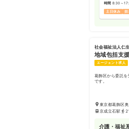
時間
8:30～17
土日休み
担
社会福祉法人仁
地域包括支
エージェント求人
葛飾区から委託を
です。
東京都葛飾区奥戸
京成立石駅
2
介護・福祉