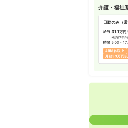
ます。
当施設の理念とし
介護・福祉
す」を掲げ、ご利
るように支援し、
より安心して過ご
日勤のみ（常
域の一員として共
31.1
給与
万円
により地域密着施
※経験3年の
ます。
時間
9:00～17
全国に26の病院
が運営しており、
4週8休以上
平成扇病院が強力
月給33万円
もの場合にも迅速
入居施設の他にも
地域の方々にもご
ています。