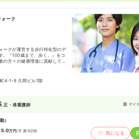
ウォーク
ォークが運営する歩行特化型のデ
す。『100歳まで、歩く。』をコ
者の方々の健康増進に貢献してい
4-1-9 久間ビル1階
系
デイ
正・准看護師
勤）
5.0
万円
/月
賞与2回
気になる