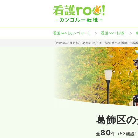
看護roo![カンゴルー]
看護roo! 転職
【2026年8月最新】葛飾区の介護・福祉系の看護師/准看
葛飾区の
80
全
件（53施設