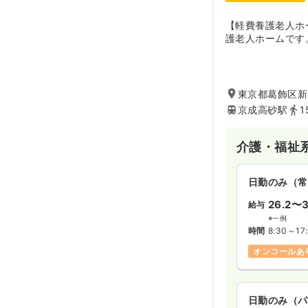
【軽費養護老人ホ
護老人ホームです
東京都葛飾区新宿
京成高砂駅
1
介護・福祉
日勤のみ（常
26.2〜3
給与
※一例
時間
8:30～17
オンコールあ
日勤のみ（パ