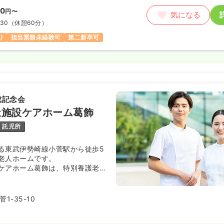
00
円〜
気になる
:30
（休憩60分）
り
担当業務未経験可
第二新卒可
成記念会
祉施設ケアホーム葛飾
託児所
る東武伊勢崎線小菅駅から徒歩5
老人ホームです。
ケアホーム葛飾は、特別養護老人
生活介護の介護サービスを提供す
。
のユニット型となっており、プラ
1-35-10
れながらも少人数の家庭的な雰囲
用者様と楽しく過ごしていただけ