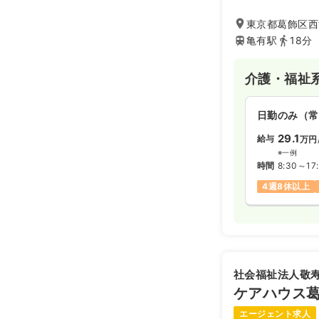
東京都葛飾区西
亀有駅
18分
介護・福祉
日勤のみ（常
29.1
給与
万円
※一例
時間
8:30～17
4週8休以上
社会福祉法人敬
ケアハウス
エージェント求人