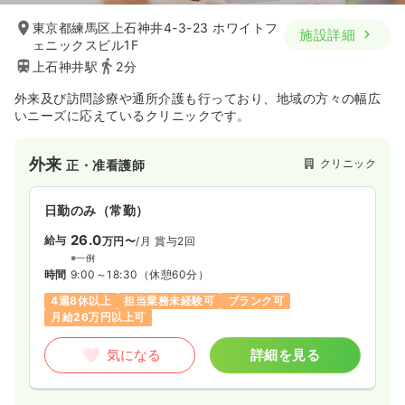
東京都練馬区上石神井4-3-23 ホワイトフ
施設詳細
ェニックスビル1F
上石神井駅
2分
外来及び訪問診療や通所介護も行っており、地域の方々の幅広
いニーズに応えているクリニックです。
外来
クリニック
正・准看護師
日勤のみ（常勤）
26.0
給与
万円〜
/月
賞与2回
※一例
時間
9:00～18:30
（休憩60分）
4週8休以上
担当業務未経験可
ブランク可
月給26万円以上可
気になる
詳細を見る