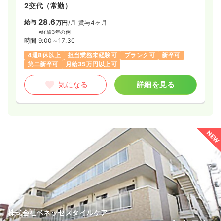
2交代（常勤）
28.6
給与
万円
/月
賞与4ヶ月
※経験3年の例
時間
9:00～17:30
4週8休以上
担当業務未経験可
ブランク可
新卒可
第二新卒可
月給35万円以上可
気になる
詳細を見る
NEW
株式会社ベネッセスタイルケア