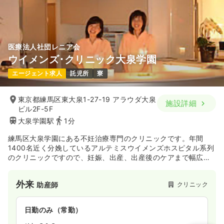
医療法人社団レニア会
ウイメンズ･クリニック大泉学園
エージェント求人
託児所
寮
東京都練馬区東大泉1-27-19 アラウダ大泉
施設詳細
ビル2F-5F
大泉学園駅
1分
練馬区大泉学園にある不妊治療専門のクリニックです。年間
1400名近く分娩しているアルテミスウイメンズホスピタル系列
のクリニックですので、妊娠、出産、出産後のケアまで幅広く
携われます。
外来
クリニック
助産師
日勤のみ（常勤）