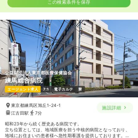
この検索条件を保存
公益財団法人東京都医療保健協会
練馬総合病院
エージェント求人
7:1
電子カルテ
寮
東京都練馬区旭丘1-24-1
施設詳細
江古田駅
7分
昭和23年から続く歴史ある病院です。
立ち位置としては、地域医療を担う中核的病院となっており、
地域にお住まいの患者様へ急性期看護を提供しております。