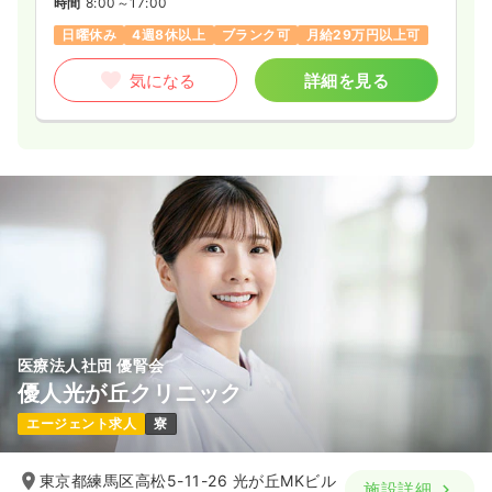
4週8休以上
月給30万円以上可
時間
8:00～17:00
日曜休み
4週8休以上
ブランク可
月給29万円以上可
気になる
詳細を見る
気になる
詳細を見る
一時募集休止
日勤のみ（パート）
給与
お問い合わせください
時間
8:30～17:15
気になる
詳細を見る
透析
一般病院
正看護師
医療法人社団 優腎会
一時募集休止
日勤のみ（常勤）
優人光が丘クリニック
30.2
給与
万円
/月
賞与2ヶ月
エージェント求人
寮
※一例
時間
8:30～17:15
（休憩45分）
4週8休以上
ブランク可
月給30万円以上可
東京都練馬区高松5-11-26 光が丘MKビル
施設詳細