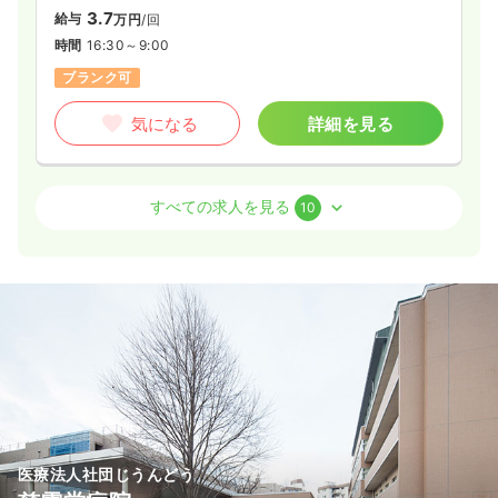
3.7
給与
万円
/回
給与
お問い合わせください
時間
16:30～9:00
時間
8:30～17:30
ブランク可
気になる
詳細を見る
気になる
詳細を見る
オペ室(手術室)
一般病院
正看護師 / 管理職
救急外来
一般病院
正看護師
すべての求人を見る
10
一時募集休止
日勤のみ（常勤）
2交代（常勤）
36.4
給与
万円
/月
賞与3.3ヶ月
35.5
給与
万円〜
/月
賞与4ヶ月
※一例
時間
8:30～17:30
※経験3年の例
時間
8:30～17:15
年間休日123日
4週8休以上
オンコールあり
月給36万円以上可
年間休日122日
4週8休以上
ブランク可
月給38万円以上可
気になる
詳細を見る
気になる
詳細を見る
医療法人社団じうんどう
救急外来
一般病院
正看護師