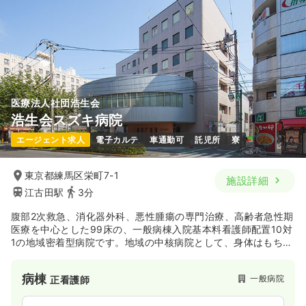
医療法人社団浩生会
浩生会スズキ病院
エージェント求人
電子カルテ
車通勤可
託児所
寮
東京都練馬区栄町7-1
施設詳細
江古田駅
3分
腹部2次救急、消化器外科、悪性腫瘍の専門治療、高齢者急性期
医療を中心とした99床の、一般病棟入院基本料看護師配置10対
1の地域密着型病院です。地域の中核病院として、身体はもちろ
んのこと心のケアも大切にし来院される方の不安が少しでも払
拭できるような環境作りを心がけております。
病棟
一般病院
正看護師