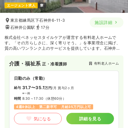
エージェント求人
寮
東京都練馬区下石神井6-11-3
施設詳細
石神井公園駅
17分
株式会社ベネッセスタイルケアが運営する有料老人ホームで
す。「その方らしさに、深く寄りそう。」を事業理念に掲げ、
質の高いワンランク上のサービスを提供しています。石神井公
園駅最寄りで通勤しやすい立地です。
介護・福祉系
有料老人ホーム
正・准看護師
日勤のみ（常勤）
31.7〜35.1
給与
万円
/月
賞与2ヶ月
※一例
時間
8:30～17:30
（休憩60分）
4週8休以上
第二新卒可
月給35万円以上可
気になる
詳細を見る