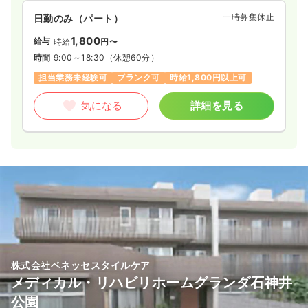
一時募集休止
日勤のみ（パート）
1,800
給与
時給
円〜
時間
9:00～18:30
（休憩60分）
担当業務未経験可
ブランク可
時給1,800円以上可
気になる
詳細を見る
株式会社ベネッセスタイルケア
メディカル・リハビリホームグランダ石神井
公園