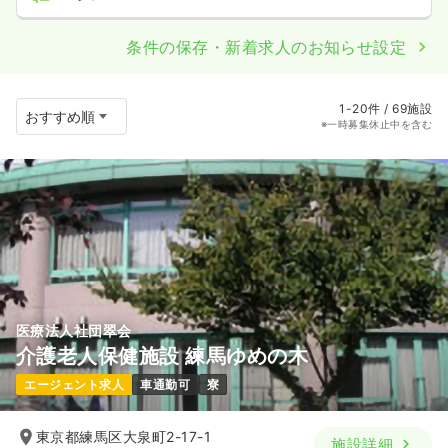
条件の保存・新着求人のお知らせ設定
1-20件 / 69施設
※一時募集休止中を含む
医療法人社団翠会
介護老人保健施設 練馬ゆめの木
エージェント求人
車通勤可
寮
東京都練馬区大泉町2-17-1
施設詳細