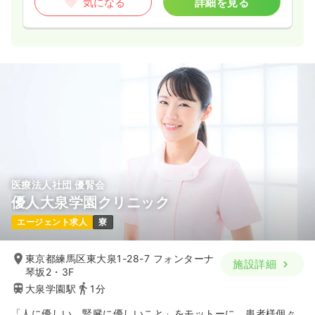
気になる
詳細を見る
医療法人社団 優腎会
優人大泉学園クリニック
エージェント求人
寮
東京都練馬区東大泉1-28-7 フォンターナ
施設詳細
琴坂2・3F
大泉学園駅
1分
「人に優しい、腎臓に優しいこと」をモットーに、患者様個々