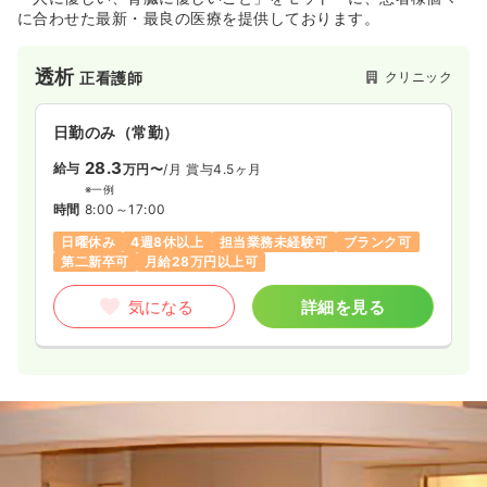
に合わせた最新・最良の医療を提供しております。
透析
クリニック
正看護師
日勤のみ（常勤）
28.3
給与
万円〜
/月
賞与4.5ヶ月
※一例
時間
8:00～17:00
日曜休み
4週8休以上
担当業務未経験可
ブランク可
第二新卒可
月給28万円以上可
気になる
詳細を見る