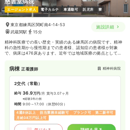
慈雲堂病院
一時募集休止
夜勤のみ（パート）
エージェント求人
電子カルテ
車通勤可
託児所
寮
一時募集休止
日勤のみ（常勤）
3.6
給与
万円
/回
28.6
給与
万円〜
/月
賞与3.2ヶ月
時間
16:30～9:00
東京都練馬区関町南4-14-53
施設詳細
※一例
武蔵関駅
15分
ブランク可
時間
8:30～17:30
土日祝休み
年間休日123日
月給28万円以上可
精神科医療での長い歴史・実績のある練馬区の病院です。精神
気になる
詳細を見る
科の急性期から慢性期までの患者様、認知症の患者様が対象
で、病床は476床あります。近年では地域医療の拠点としてデ
気になる
詳細を見る
イ・ケア、高齢者ケア、訪問看護など幅広い患者様のケアを行
ICU系
一般病院
正看護師
っています。
病棟
精神科病院
正看護師
一時募集休止
2交代（常勤）
2交代（常勤）
2交代（常勤）
31.9
給与
万円〜
/月
賞与3.2ヶ月
35.5
給与
万円〜
/月
賞与4ヶ月
36.9
※一例
給与
万円
/月
賞与3.07ヶ月
※経験3年の例
時間
8:30～17:30
時間
8:30～17:15
※経験3年の例
時間
9:00～17:00
（休憩60分）
土日祝休み
年間休日123日
月給31万円以上可
年間休日122日
4週8休以上
月給38万円以上可
4週8休以上
担当業務未経験可
ブランク可
第二新卒可
気になる
詳細を見る
月給38万円以上可
気になる
詳細を見る
気になる
詳細を見る