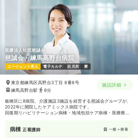
医療法人社団慈誠会
慈誠会・練馬高野台病院
エージェント求人
電子カルテ
託児所
寮
東京都練馬区高野台3丁目 8番8号
施設詳細
練馬高野台駅
8分
板橋区に8病院、介護施設3施設を経営する慈誠会グループが、
2022年に開院したケアミックス病院です。
回復期リハビリテーション病棟・地域包括ケア病棟・医療療養
病棟からなる、地域密着型の病院です。
病棟
一般＋療養
正看護師