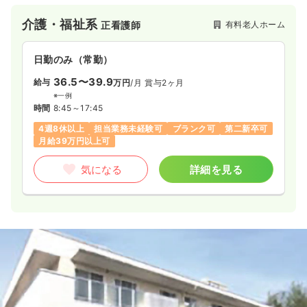
最寄りで通勤しやすい立地です。
介護・福祉系
有料老人ホーム
正看護師
日勤のみ（常勤）
36.5〜39.9
給与
万円
/月
賞与2ヶ月
※一例
時間
8:45～17:45
4週8休以上
担当業務未経験可
ブランク可
第二新卒可
月給39万円以上可
気になる
詳細を見る