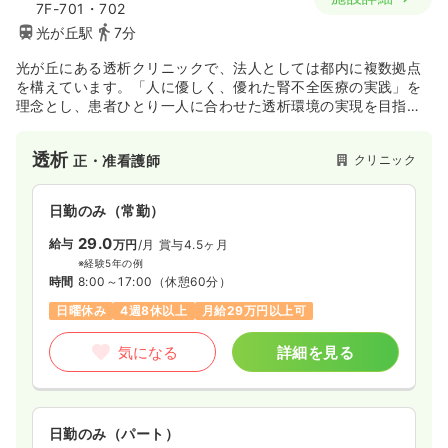
7F-701・702
気になる
詳細を見る
光が丘駅
7分
光が丘にある透析クリニックで、法人としては都内に複数拠点
を構えています。「人に優しく、優れた腎不全医療の実践」を
その他
一般病院
正看護師
理念とし、患者ひとり一人に合わせた透析環境の実現を目指し
ています。
一時募集休止
日勤のみ（常勤）
透析
クリニック
正・准看護師
24.5
給与
万円
/月
賞与4ヶ月
※経験3年の例
日勤のみ（常勤）
時間
8:30～17:15
29.0
給与
万円
/月
賞与4.5ヶ月
4週8休以上
月給24万円以上可
※経験5年の例
時間
8:00～17:00
（休憩60分）
気になる
詳細を見る
日曜休み
4週8休以上
月給29万円以上可
気になる
詳細を見る
日勤のみ（パート）