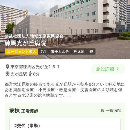
年間休日123日
4週8休以上
月給38万円以上可
気になる
詳細を見る
公益社団法人地域医療振興協会
練馬光が丘病院
一時募集休止
3交代（常勤）
エージェント求人
7:1
電子カルテ
託児所
寮
38.3
給与
万円
/月
賞与2ヶ月
※経験4年の例
時間
8:30～17:30
東京都練馬区光が丘2-5-1
施設詳細
年間休日123日
4週8休以上
月給39万円以上可
光が丘駅
8分
都営大江戸線の終点である光が丘駅から徒歩8分という好立地に
気になる
詳細を見る
ある周産期医療・小児医療・救急医療・災害医療の４領域を強
みとする457床の総合病院です。
日本大学医学部付属練馬光が丘病院を前身とし2022年10月に新
オペ室(手術室)
一般病院
正看護師
規移転した際に診療科を25科から33科に増やし、更に診療体制
病棟
一般病院
正看護師
の強化・充実しています！
練馬区に3次救急病院がないため、地域のニーズに答える中で救
一時募集休止
日勤のみ（常勤）
急搬送台数、病床規模、治療実績など、大学病院と遜色ないレ
2交代（常勤）
ベルの環境になりました。
35.2
給与
万円
/月
賞与3.5ヶ月