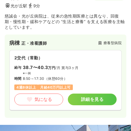
光が丘駅
9分
慈誠会・光が丘病院は、従来の急性期医療とは異なり、回復
期・慢性期・緩和ケアなどの “生活と療養” を支える医療を主軸
としています。
病棟
療養型病院
正・准看護師
2交代（常勤）
38.7〜40.3
給与
万円
/月
賞与3ヶ月
※一例
時間
8:50～17:30
（休憩60分）
4週8休以上
月給40万円以上可
気になる
詳細を見る