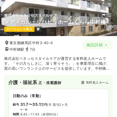
株式会社ベネッセスタイルケア
メディカル・リハビリホームくらら中村橋
エージェント求人
寮
東京都練馬区中村3-40-4
施設詳細
中村橋駅
7分
株式会社ベネッセスタイルケアが運営する有料老人ホームで
す。「その方らしさに、深く寄りそう。」を事業理念に掲げ、
質の高いワンランク上のサービスを提供しています。中村橋駅
最寄りで通勤しやすい立地です。
介護・福祉系
有料老人ホーム
正・准看護師
日勤のみ（常勤）
31.7〜35.1
給与
万円
/月
賞与2ヶ月
※一例
時間
8:45～17:45
（休憩60分）