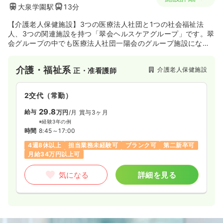
大泉学園駅
13分
【介護老人保健施設】3つの医療法人社団と1つの社会福祉法
人、3つの関連施設を持つ「翠会ヘルスケアグループ」です。翠
会グループの中でも医療法人社団一陽会のグループ施設になり
ますので、地域に根付いた質の高い医療を提供しています。
介護・福祉系
介護老人保健施設
正・准看護師
2交代（常勤）
29.8
給与
万円
/月
賞与3ヶ月
※経験3年の例
時間
8:45～17:00
4週8休以上
担当業務未経験可
ブランク可
第二新卒可
月給34万円以上可
気になる
詳細を見る