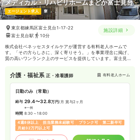
メディカル・リハビリホームまどか富士見台
エージェント求人
寮
東京都練馬区富士見台1-17-22
施設詳細
富士見台駅
10分
株式会社ベネッセスタイルケアが運営する有料老人ホームで
す。「その方らしさに、深く寄りそう。」を事業理念に掲げ、
質の高いワンランク上のサービスを提供しています。富士見台
駅最寄りで通勤しやすい立地です。
介護・福祉系
有料老人ホーム
正・准看護師
日勤のみ（常勤）
29.4〜32.8
給与
万円
/月
賞与2ヶ月
※一例
時間
8:30～18:00
4週8休以上
担当業務未経験可
ブランク可
第二新卒可
月給32万円以上可