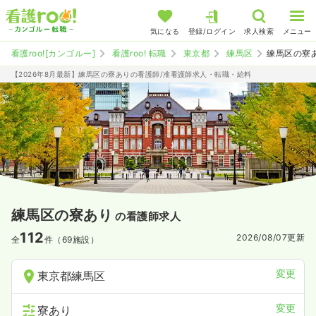
気になる
登録/ログイン
求人検索
メニュー
看護roo![カンゴルー]
看護roo! 転職
東京都
練馬区
練馬区の寮
【2026年8月最新】練馬区の寮ありの看護師/准看護師求人・転職・給料
練馬区の寮あり
の看護師求人
112
2026/08/07
更新
全
件（69施設）
変更
東京都練馬区
変更
寮あり