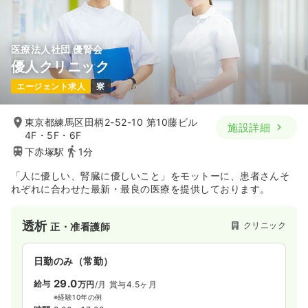
年間休日122日
4週8休以上
月給38万円以上可
気になる
詳細を見る
気になる
詳細を見る
医療法人社団 優腎会
その他
精神科病院
正看護師
優人クリニック
エージェント求人
寮
一時募集休止
一時募集休止
日勤のみ（常勤）
日勤のみ（パート）
23.4
給与
給与
お問い合わせください
万円
/月
賞与5.41ヶ月
東京都練馬区田柄2-52-10 第10藤ビル
施設詳細
時間
8:30～17:15
※一例
4F・5F・6F
時間
9:00～17:00
下赤塚駅
1分
気になる
詳細を見る
4週8休以上
月給23万円以上可
「人に優しい、腎臓に優しいこと」をモットーに、患者さんそ
れぞれに合わせた最新・最良の医療を提供しております。
気になる
詳細を見る
外来
一般病院
正看護師
透析
クリニック
正・准看護師
一時募集休止
日勤のみ（常勤）
日勤のみ（常勤）
30.2
給与
万円
/月
賞与2ヶ月
※一例
29.0
給与
万円
/月
賞与4.5ヶ月
時間
8:30～17:15
※経験10年の例