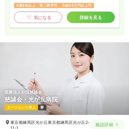
4週8休以上
第二新卒可
月給35万円以上可
気になる
詳細を見る
医療法人社団慈誠会
慈誠会・光が丘病院
エージェント求人
寮
東京都練馬区光が丘東京都練馬区光が丘2-
施設詳細
11-1