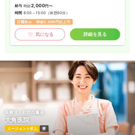
2,000
給与
時給
円〜
時間
8:00～15:00
（休憩60分）
日曜休み
時給2,000円以上可
気になる
詳細を見る
医療法人社団白鳳会
大角医院
エージェント求人
寮