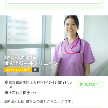
医療法人社団 優腎会
優人上石神井クリニック
エージェント求人
寮
東京都練馬区上石神井1-13-13 SKYビル
施設詳細
3F
上石神井駅
1分
医療法人社団 優腎会の透析クリニックです。