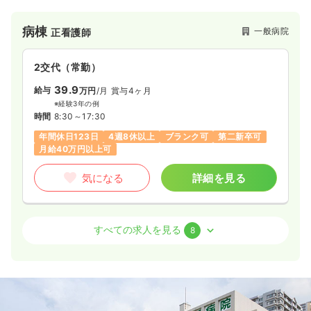
幅広い診療科を扱っていますが、特に消化器や泌尿器などに強
みを持っていることが特徴です。
病棟
一般病院
正看護師
病院としてスタッフ教育にも力を入れており、中途採用の方へ
も手厚いフォロー環境を整っています◎
プリセプター制度、院内教育（年次別研修、講演会、研究発表
2交代（常勤）
会などは希望制）もあるため、ご自身の希望に合わせてキャリ
アアップを目指していくことが可能です。
39.9
給与
万円
/月
賞与4ヶ月
また、急性期病院としては珍しいプライベートとの両立も叶い
※経験3年の例
ます！
時間
8:30～17:30
完全週休2日制＋祝祭日となりますので年間休日は毎年117日～
年間休日123日
4週8休以上
ブランク可
第二新卒可
123日となり、お仕事とプライベートのメリハリを持ってご勤
月給40万円以上可
務できます。
勤続3年目以上の方には、「長期休暇保障」と「ハッピーマネー
気になる
詳細を見る
（休暇支援金）制度」というものがつき、例えば3年目で5日休
暇が取れる上に3万円の支給という制度があるので海外旅行に行
かれる方も多いです★
病棟
一般病院
助産師
すべての求人を見る
8
一時募集休止
2交代（常勤）
37.0
給与
万円
/月
賞与2ヶ月
※経験4年の例
時間
8:30～17:30