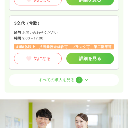
オペ室(手術室)
一般病院
正看護師
3交代（常勤）
2交代（常勤）
34.5
給与
お問い合わせください
給与
万円〜
/月
賞与4ヶ月
時間
9:00～17:00
※経験4年の例
時間
8:30～17:15
4週8休以上
担当業務未経験可
ブランク可
第二新卒可
年間休日122日
4週8休以上
オンコールあり
ブランク可
月給34万円以上可
気になる
詳細を見る
気になる
詳細を見る
訪問看護
精神科病院
正看護師
すべての求人を見る
2
病棟
一般病院
助産師
一時募集休止
日勤のみ（常勤）
23.4
給与
万円
/月
賞与5.41ヶ月
一時募集休止
2交代（常勤）
※経験3年の例
35.3
給与
時間
8:30～16:30
万円〜
/月
賞与4ヶ月
※経験3年の例
日祝休み
4週8休以上
月給23万円以上可
時間
8:30～17:15