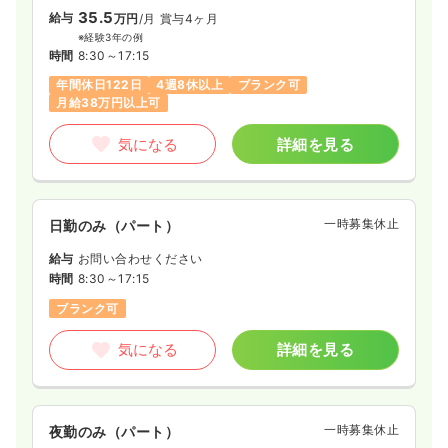
特に【循環器センター、呼吸器COPDセンター、消化器センタ
35.5
※経験4年の例
給与
万円
/月
賞与4ヶ月
ー】などセンター化されていたり、血液内科、小児科、産婦人
時間
8:30～17:30
※経験3年の例
科などニッチな診療科目もしっかりと扱っているため、スペシ
時間
8:30～17:15
土日祝休み
オンコールあり
ブランク可
第二新卒可
ャリスト、ジェネラリストどちらの道にも歩める病院です。
月給36万円以上可
年間休日122日
4週8休以上
ブランク可
月給38万円以上可
気になる
詳細を見る
気になる
詳細を見る
検診・健診
一般病院
保健師
一時募集休止
日勤のみ（パート）
一時募集休止
日勤のみ（常勤）
給与
お問い合わせください
給与
お問い合わせください
時間
8:30～17:15
時間
8:30～17:30
ブランク可
年間休日123日
4週8休以上
気になる
詳細を見る
気になる
詳細を見る
一時募集休止
夜勤のみ（パート）
一時募集休止
日勤のみ（パート）