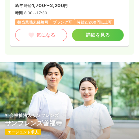
1,700〜2,200
給与
時給
円
時間
8:30～17:30
担当業務未経験可
ブランク可
時給2,200円以上可
気になる
詳細を見る
社会福祉法人サンフレンズ
サンフレンズ善福寺
エージェント求人