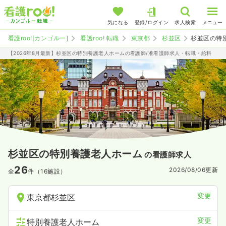
気になる
登録/ログイン
求人検索
メニュー
看護roo![カンゴルー]
看護roo! 転職
東京都
杉並区
杉並区の特
【2026年8月最新】杉並区の特別養護老人ホームの看護師/准看護師求人・転職・給料
杉並区の特別養護老人ホーム
の看護師求人
26
2026/08/06
更新
全
件（16施設）
変更
東京都杉並区
変更
特別養護老人ホーム