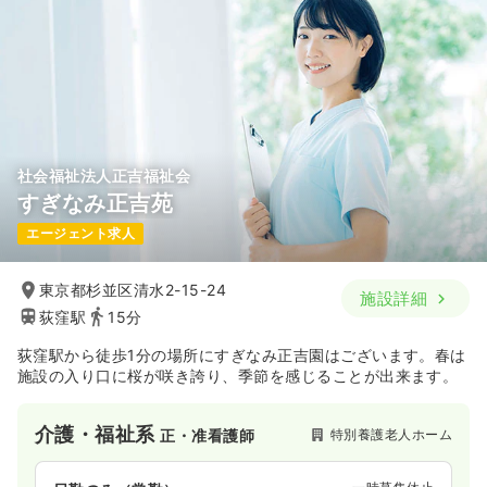
地上6階、地下1階建てとなる特別養護老人ホームです。
最上階の6階はグループホーム「ひまわり」となっています。ご
利用者の皆様に『もうひとつの我が家』と思っていただけるよ
うに、ご家族も含めて信頼しあえる関係が結べるよう努めてお
ります。
社会福祉法人正吉福祉会
すぎなみ正吉苑
エージェント求人
東京都杉並区清水2-15-24
施設詳細
荻窪駅
15分
荻窪駅から徒歩1分の場所にすぎなみ正吉園はございます。春は
施設の入り口に桜が咲き誇り、季節を感じることが出来ます。
介護・福祉系
特別養護老人ホーム
正・准看護師