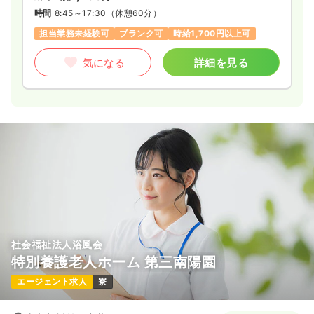
時間
8:45～17:30
（休憩60分）
担当業務未経験可
ブランク可
時給1,700円以上可
気になる
詳細を見る
社会福祉法人浴風会
特別養護老人ホーム 第三南陽園
エージェント求人
寮