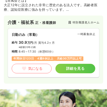
【浴風会とは】
大正12年に設立された非常に歴史のある法人です。高齢者医
療、認知症医療に強みを持っています。
平成26年10月に「高齢者保健医療総合センター」に名称を変
え、同じ建物内に病院と老健を合築することで、医療と介護の
介護・福祉系
特別養護老人ホーム
正・准看護師
両機能を充実させていきます。
─────────────────
一時募集休止
日勤のみ（常勤）
【施設長からのメッセージ】
南陽園は浴風会の中でも最大の特別養護老人ホームです。
30.9
給与
万円
/月
賞与4.2ヶ月
開設以来、地域に愛され支えられる地域福祉の拠点を目指し
※経験20年の例
て、地域に開かれた施設運営を行ってきました。緊急ショート
時間
8:45～17:30
（休憩60分）
ステイも数多く受入れ、在宅での暮らしを支えるというセーフ
年間休日123日
4週8休以上
月給30万円以上可
ティーネットの役割も担っています。在宅生活の継続が困難と
なり、入所されても、ご利用者の長い人生の大切なときに寄り
気になる
詳細を見る
添いながら、お一人おひとりの暮らしを創り、生活を支えるサ
ービスの提供に努めています。その方らしく生き生きとお過ご
しいただけるよう多職種の協働した力で取り組んでいきます。