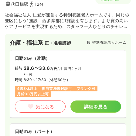
代田橋駅
12分
社会福祉法人 仁愛が運営する特別養護老人ホームです。同じ杉
並区にもう1施設、西多摩郡に1施設を有します。より質の高い
ケアサービスを実現するため、スタッフ一人ひとりのチャレン
ジを支え、共に成長できる施設づくり、チームづくりを目指し
ている法人です。
介護・福祉系
特別養護老人ホーム
正・准看護師
日勤のみ（常勤）
28.6〜33.6
給与
万円
/月
賞与4ヶ月
※一例
時間
8:30～17:30
（休憩60分）
4週8休以上
担当業務未経験可
ブランク可
月給33万円以上可
気になる
詳細を見る
日勤のみ（パート）