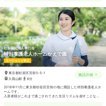
社会福祉法人桐仁会
特別養護老人ホームかえで園
エージェント求人
東京都杉並区宮前5-5-1
施設詳細
久我山駅
8分
2018年11月に東京都杉並区宮前の地に開設した特別養護老人ホ
ームです。
入居者様がこれまで過ごされてきた生活リズムを崩すことな
く、それぞれのライフスタイルを尊重した「ユニットケア」を
実践しています。