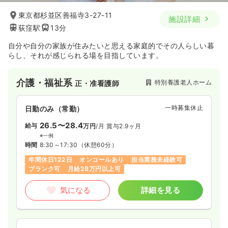
東京都杉並区善福寺3-27-11
施設詳細
荻窪駅
13分
自分や自分の家族が住みたいと思える家庭的でその人らしい暮
らし、それが感じられる場を目指しています。
介護・福祉系
特別養護老人ホーム
正・准看護師
一時募集休止
日勤のみ（常勤）
26.5〜28.4
給与
万円
/月
賞与2.9ヶ月
※一例
時間
8:30～17:30
（休憩60分）
年間休日122日
オンコールあり
担当業務未経験可
ブランク可
月給28万円以上可
気になる
詳細を見る