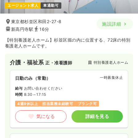
エージェント求人
車通勤可
東京都杉並区和田2-27-8
施設詳細
新高円寺駅
16分
【特別養護老人ホーム】杉並区堀の内に位置する、72床の特別
養護老人ホームです。
介護・福祉系
特別養護老人ホーム
正・准看護師
一時募集休止
日勤のみ（常勤）
給与
お問い合わせください
時間
8:30～17:15
4週8休以上
担当業務未経験可
ブランク可
気になる
詳細を見る