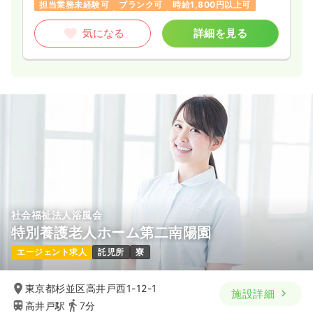
担当業務未経験可
ブランク可
時給1,800円以上可
気になる
詳細を見る
社会福祉法人浴風会
特別養護老人ホーム第二南陽園
エージェント求人
託児所
寮
東京都杉並区高井戸西1-12-1
施設詳細
高井戸駅
7分