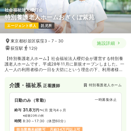
社会福祉法人櫻灯会
特別養護老人ホームおぎくぼ紫苑
エージェント求人
託児所
東京都杉並区荻窪3－7－30
施設詳細
荻窪駅
12分
【特別養護老人ホーム】社会福祉法人櫻灯会が運営する特別養
護老人ホームです。平成28年11月に新規オープンしました。一
人一人の利用者様の一日を大切にという理念の下、利用者様や
そのご家族に満足いただけるサービスを提供し続けています。
介護・福祉系
特別養護老人ホーム
正看護師
一時募集休止
日勤のみ（常勤）
31.8
給与
万円〜
/月
賞与4ヶ月
※経験20年の例
時間
8:30～17:30
（休憩60分）
担当業務未経験可
月給34万円以上可