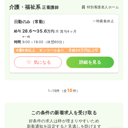
介護・福祉系
特別養護老人ホーム
正看護師
一時募集休止
日勤のみ（常勤）
28.6〜35.6
給与
万円
/月
賞与4ヶ月
※一例
時間
9:00～18:00
（休憩60分）
4週8休以上
オンコールあり
月給35万円以上可
気になる
詳細を見る
16
1~16件（全
件）
この条件の新着求人を受け取る
好条件の求人は枠が埋まりやすいため
新着通知を設定すると見逃しを防げます