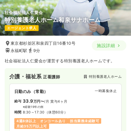
社会福祉法人仁愛会
特別養護老人ホーム和泉サナホーム
エージェント求人
東京都杉並区和泉四丁目16番10号
施設詳細
永福町駅
9分
社会福祉法人仁愛会が運営する特別養護老人ホームです。
介護・福祉系
特別養護老人ホーム
正看護師
一時募集休止
日勤のみ（常勤）
33.9
給与
万円〜
/月
賞与4ヶ月
※経験19年の例
時間
8:30～17:30
（休憩60分）
4週8休以上
オンコールあり
担当業務未経験可
月給35万円以上可