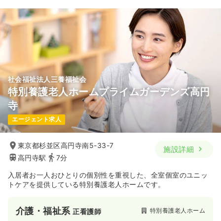
社会福祉法人三養福祉会
特別養護老人ホームプライムガーデンズ高円
寺
エージェント求人
東京都杉並区高円寺南5-33-7
施設詳細
高円寺駅
7分
入居者お一人おひとりの個別性を重視した、全室個室のユニッ
トケアを提供している特別養護老人ホームです。
介護・福祉系
特別養護老人ホーム
正看護師