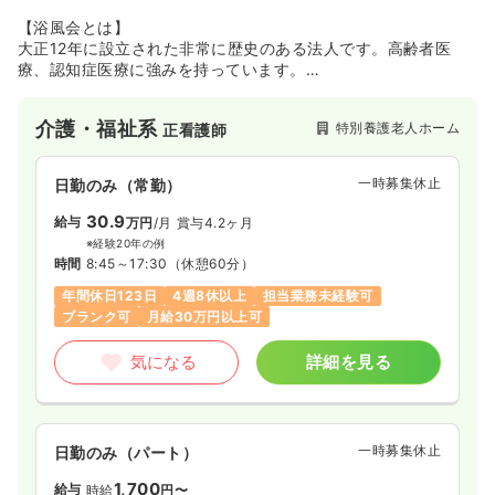
【浴風会とは】
大正12年に設立された非常に歴史のある法人です。高齢者医
療、認知症医療に強みを持っています。
平成26年10月に「高齢者保健医療総合センター」に名称を変
え、同じ建物内に病院と老健を合築することで、医療と介護の
介護・福祉系
特別養護老人ホーム
正看護師
両機能を充実させていきます。
─────────────────
【特別養護老人ホーム 第二南陽園】
一時募集休止
日勤のみ（常勤）
地上3階、地下1階建ての、浴風会の中では小規模の施設です。
ご利用者の皆様の笑顔が見つけられるケア、職員が笑顔で接す
30.9
給与
万円
/月
賞与4.2ヶ月
るケアをキーワードにして、サービスの提供に努めておりま
※経験20年の例
す。
時間
8:45～17:30
（休憩60分）
年間休日123日
4週8休以上
担当業務未経験可
【施設長からのメッセージ】
ブランク可
月給30万円以上可
当園では、音楽演奏や歌、お話し相手、アニマルセラピー、囲
碁・将棋など多くのボランティアの皆様のご協力を得て、日常
気になる
詳細を見る
生活が単調とならないよう取り組んでいます。また、ご家族へ
も施設生活の状況について積極的に情報提供させていただき、
ご本人とご家族にとって「安心、安全なサービス提供」を目指
しております。
一時募集休止
日勤のみ（パート）
1,700
給与
時給
円〜