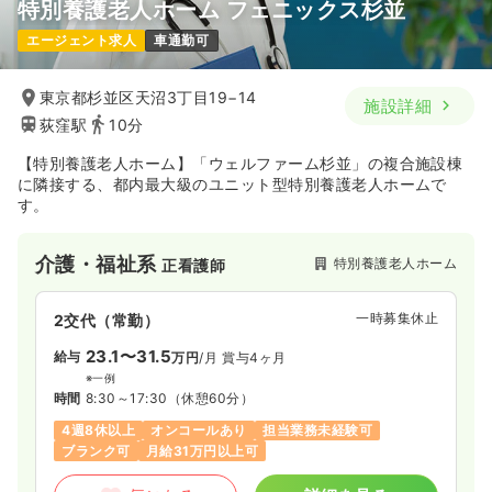
特別養護老人ホーム フェニックス杉並
エージェント求人
車通勤可
東京都杉並区天沼3丁目19−14
施設詳細
荻窪駅
10分
【特別養護老人ホーム】「ウェルファーム杉並」の複合施設棟
に隣接する、都内最大級のユニット型特別養護老人ホームで
す。
介護・福祉系
特別養護老人ホーム
正看護師
一時募集休止
2交代（常勤）
23.1〜31.5
給与
万円
/月
賞与4ヶ月
※一例
時間
8:30～17:30
（休憩60分）
4週8休以上
オンコールあり
担当業務未経験可
ブランク可
月給31万円以上可