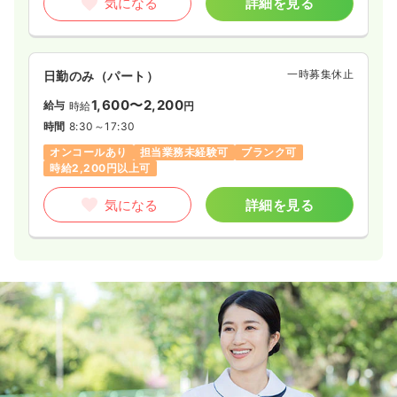
気になる
詳細を見る
一時募集休止
日勤のみ（パート）
1,600〜2,200
給与
時給
円
時間
8:30～17:30
オンコールあり
担当業務未経験可
ブランク可
時給2,200円以上可
気になる
詳細を見る