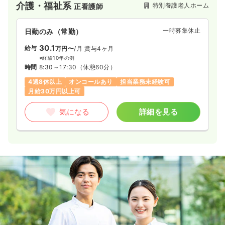
介護・福祉系
特別養護老人ホーム
正看護師
入居者様の「個」を大切にその人らしい生活を送れるような支
援をしています。
一時募集休止
日勤のみ（常勤）
30.1
給与
万円〜
/月
賞与4ヶ月
※経験10年の例
時間
8:30～17:30
（休憩60分）
4週8休以上
オンコールあり
担当業務未経験可
月給30万円以上可
気になる
詳細を見る