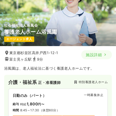
社会福祉法人浴風会
養護老人ホーム浴風園
エージェント求人
東京都杉並区高井戸西1-12-1
施設詳細
富士見ヶ丘駅
9分
浴風園は、老人福祉法に基づく養護老人ホームです。
介護・福祉系
特別養護老人ホーム
正・准看護師
一時募集休止
日勤のみ（パート）
1,800
給与
時給
円〜
時間
8:45～17:30
（休憩60分）