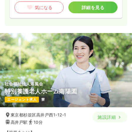
気になる
詳細を見る
社会福祉法人浴風会
特別養護老人ホーム南陽園
エージェント求人
寮
東京都杉並区高井戸西1-12-1
施設詳細
高井戸駅
10分