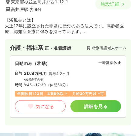
東京都杉並区高井戸西1-12-1
施設詳細
高井戸駅
8分
【浴風会とは】
大正12年に設立された非常に歴史のある法人です。高齢者医
療、認知症医療に強みを持っています。
平成26年10月に「高齢者保健医療総合センター」に名称を変
え、同じ建物内に病院と老健を合築することで、医療と介護の
介護・福祉系
特別養護老人ホーム
正・准看護師
両機能を充実させていきます。
─────────────────
一時募集休止
日勤のみ（常勤）
【施設長からのメッセージ】
第三南陽園は平成14年4月に開設した、文字通り浴風会では3番
30.9
給与
万円
/月
賞与4.2ヶ月
目の特別養護老人ホームです。4人部屋中心の従来型特養ではあ
※経験6年の例
りますが、建物的に広々としてご利用者にゆったりお過ごしい
時間
8:45～17:30
（休憩60分）
ただけるのが特長です。法人の基本理念である『地域との協働
年間休日123日
4週8休以上
月給30万円以上可
と社会貢献』のとおり、地域に開かれた施設を目指しており、
実際に緊急ショートステイの積極的な受け入れや、多数の地域
気になる
詳細を見る
ボランティアにご活躍いただいています。そして今までもこれ
からも、ご利用者が日常生活でキラリと輝き・ホットする環境
でお過ごしいただけるよう、『キラリ・ホットなケアマネジメ
ント』をモットーに多職種が協働して取り組んでいきます。
【特別養護老人ホーム第三南陽園】