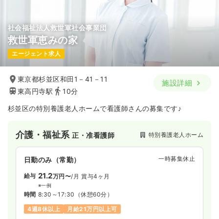
社会福祉法人救世軍社会事業団
救世軍恵みの家
エージェント求人
東京都杉並区和田1－41－11
施設詳細
東高円寺駅
10分
杉並区の特別養護老人ホームで看護師さんの募集です♪
介護・福祉系
特別養護老人ホーム
正・准看護師
一時募集休止
日勤のみ（常勤）
21.2
給与
万円〜
/月
賞与4ヶ月
※一例
時間
8:30～17:30
（休憩60分）
4週8休以上
月給21万円以上可