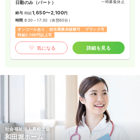
一時募集休止
日勤のみ（パート）
1,650〜2,100
給与
時給
円
時間
8:30～17:30
（休憩60分）
オンコールあり
担当業務未経験可
ブランク可
時給2,100円以上可
気になる
詳細を見る
社会福祉法人真松之会
和田堀ホーム