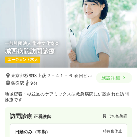
一般社団法人 衛生文化協会
城西病院訪問診療
エージェント求人
東京都杉並区上荻２－４１－６ 春日ビル
施設詳細
荻窪駅
9分
地域密着・杉並区のケアミックス型救急病院に併設された訪問
診療です
訪問診療
その他施設
正看護師
一時募集休止
日勤のみ（常勤）