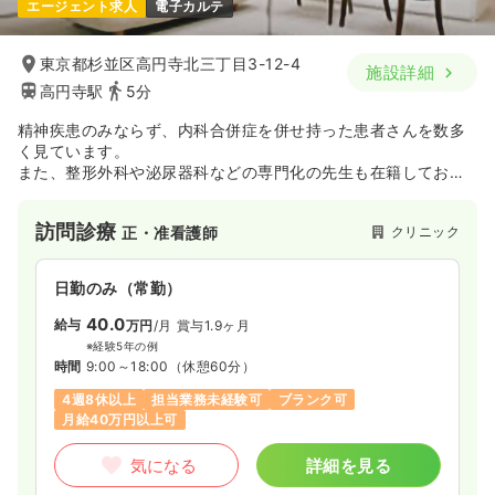
エージェント求人
電子カルテ
東京都杉並区高円寺北三丁目3-12-4
施設詳細
高円寺駅
5分
精神疾患のみならず、内科合併症を併せ持った患者さんを数多
く見ています。
また、整形外科や泌尿器科などの専門化の先生も在籍しており
総合的に患者さんを診察することを心がけています。
訪問診療をやってるクリニックとして、区内最大手となってお
訪問診療
クリニック
正・准看護師
ります。
また、無資格の方も勤務を継続することで国家資格である社会
福祉士の受験資格を得られます。
日勤のみ（常勤）
40.0
給与
万円
/月
賞与1.9ヶ月
※経験5年の例
時間
9:00～18:00
（休憩60分）
4週8休以上
担当業務未経験可
ブランク可
月給40万円以上可
気になる
詳細を見る