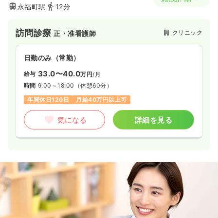
永福町駅
12分
訪問診療
クリニック
正・准看護師
日勤のみ（常勤）
33.0〜40.0
給与
万円
/月
時間
9:00～18:00
（休憩60分）
年間休日120日
月給40万円以上可
気になる
詳細を見る