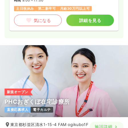
時間
9:00～17:00
土日祝休み
第二新卒可
月給30万円以上可
気になる
詳細を見る
新規オープン
PHCおぎくぼ在宅診療所
直接応募求人
電子カルテ
東京都杉並区清水1-15-4 FAM ogikubo1F
施設詳細