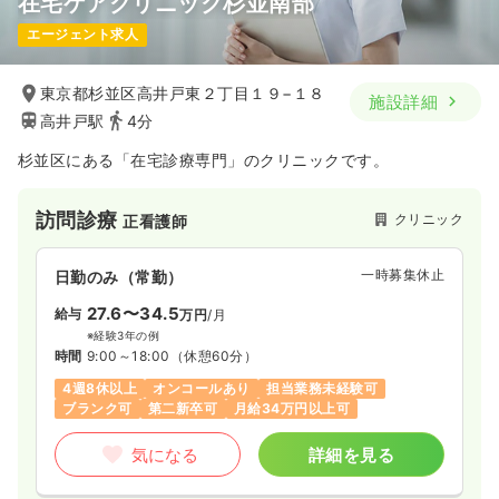
在宅ケアクリニック杉並南部
エージェント求人
東京都杉並区高井戸東２丁目１９−１８
施設詳細
高井戸駅
4分
杉並区にある「在宅診療専門」のクリニックです。
訪問診療
クリニック
正看護師
一時募集休止
日勤のみ（常勤）
27.6〜34.5
給与
万円
/月
※経験3年の例
時間
9:00～18:00
（休憩60分）
4週8休以上
オンコールあり
担当業務未経験可
ブランク可
第二新卒可
月給34万円以上可
気になる
詳細を見る