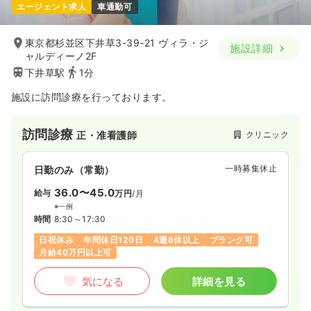
エージェント求人
車通勤可
東京都杉並区下井草3-39-21 ヴィラ・ジ
施設詳細
ャルディーノ2F
下井草駅
1分
施設に訪問診療を行っております。
訪問診療
クリニック
正・准看護師
一時募集休止
日勤のみ（常勤）
36.0〜45.0
給与
万円
/月
※一例
時間
8:30～17:30
日祝休み
年間休日120日
4週8休以上
ブランク可
月給40万円以上可
気になる
詳細を見る