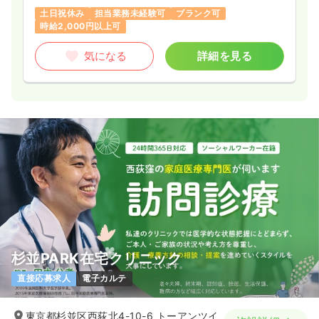
土日祝休み
担当業務未経験可
ブランク可
時給2,000円以上可
気になる
詳細を見る
杉並PARK在宅クリニック
直接応募求人
電子カルテ
東京都杉並区西荻北4-10-6 トーアンツイ