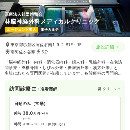
医療法人社団靖和会
林脳神経外科メディカルクリニック
エージェント求人
電子カルテ
東京都杉並区阿佐谷南1-9-2-B1F・1F
施設詳細
南阿佐ヶ谷駅
5分
「脳神経外科・内科・消化器内科・婦人科・乳腺外科・在宅訪
問診療・脊椎脊髄・しびれ外来・糖尿病外来・漢方外来」と、
多岐にわたる専門医師が在籍しています。各診療科の専門的な
治療・検査の提供はもちろん、各診療科が連携し患者さまのお
悩みに幅広く対応できる診療体制を構築できております。
訪問診療
クリニック
正・准看護師
日勤のみ（常勤）
38.0
給与
万円〜
/月
※一例
時間
9:00～18:00
（休憩60分）