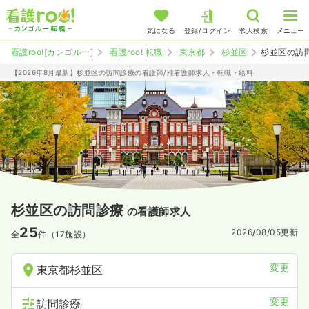
気になる
登録/ログイン
求人検索
メニュー
看護roo![カンゴルー]
看護roo! 転職
東京都
杉並区
杉並区の訪
【2026年8月最新】杉並区の訪問診療の看護師/准看護師求人・転職・給料
杉並区の訪問診療
の看護師求人
25
2026/08/05
更新
全
件（17施設）
変更
東京都杉並区
変更
訪問診療