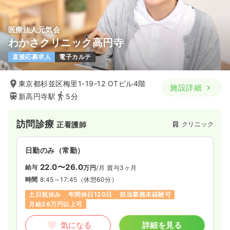
医療法人元気会
わかさクリニック高円寺
直接応募求人
電子カルテ
東京都杉並区梅里1-19-12 OTビル4階
施設詳細
新高円寺駅
5分
訪問診療
クリニック
正看護師
日勤のみ（常勤）
22.0〜26.0
給与
万円
/月
賞与3ヶ月
時間
8:45～17:45
（休憩60分）
土日祝休み
年間休日120日
担当業務未経験可
月給26万円以上可
気になる
詳細を見る