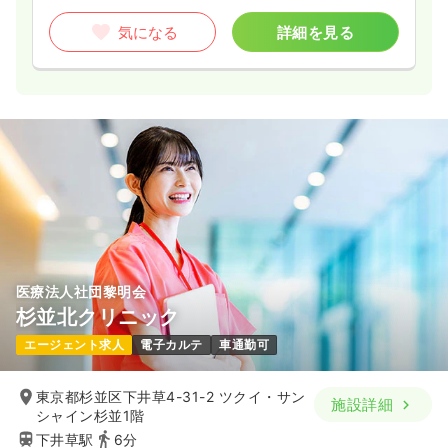
気になる
詳細を見る
医療法人社団黎明会
杉並北クリニック
エージェント求人
電子カルテ
車通勤可
東京都杉並区下井草4-31-2 ツクイ・サン
施設詳細
シャイン杉並1階
下井草駅
6分