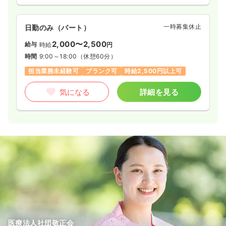
一時募集休止
日勤のみ（パート）
2,000〜2,500
給与
時給
円
時間
9:00～18:00
（休憩60分）
担当業務未経験可
ブランク可
時給2,500円以上可
気になる
詳細を見る
医療法人社団敬正会