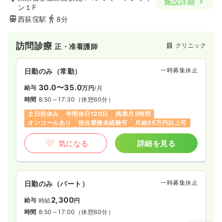
施設詳細
ン１F
西荻窪駅
8分
訪問診療
クリニック
正・准看護師
一時募集休止
日勤のみ（常勤）
30.0〜35.0
給与
万円
/月
時間
8:50～17:30
（休憩60分）
土日祝休み
年間休日120日
残業月3時間
オンコールあり
担当業務未経験可
月給35万円以上可
気になる
詳細を見る
一時募集休止
日勤のみ（パート）
2,300
給与
時給
円
時間
8:50～17:00
（休憩60分）