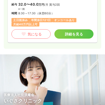
32.0〜40.0
給与
万円
/月
賞与2回
※一例
時間
8:30～17:30
（休憩60分）
土日祝休み
年間休日121日
オンコールあり
月給40万円以上可
気になる
詳細を見る
医療法人社団洪庵会
いぐさクリニック