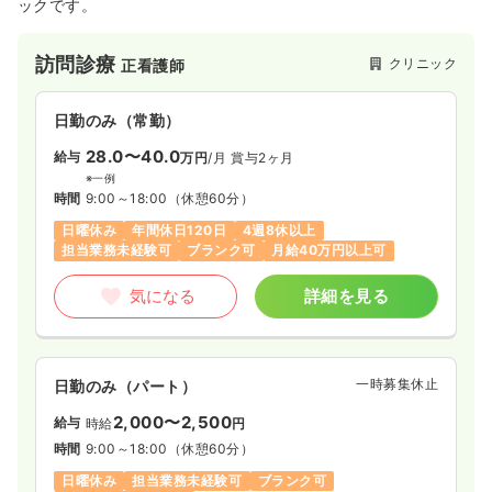
ックです。
訪問診療
クリニック
正看護師
日勤のみ（常勤）
28.0〜40.0
給与
万円
/月
賞与2ヶ月
※一例
時間
9:00～18:00
（休憩60分）
日曜休み
年間休日120日
4週8休以上
担当業務未経験可
ブランク可
月給40万円以上可
気になる
詳細を見る
一時募集休止
日勤のみ（パート）
2,000〜2,500
給与
時給
円
時間
9:00～18:00
（休憩60分）
日曜休み
担当業務未経験可
ブランク可