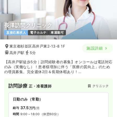
長澤訪問クリニック
直接応募求人
電子カルテ
車通勤可
東京都杉並区高井戸東2-13-8 1F
施設詳細
高井戸駅
5分
【高井戸駅徒歩5分｜訪問経験者の募集】オンコールは電話対応
のみ（実働なし）！患者様増加に伴う「医療の質向上」のため
の増員募集。完全週休2日＆長期休暇あり！
当院は、内科・精神科・緩和ケア内科まで幅広く対応し、地域
訪問診療
クリニック
正・准看護師
の困難症例も断らない方針を掲げる訪問診療クリニックです。
この度、訪問エリアの拡大に伴い患者様が増加していることか
ら、提供する医療の質をさらに維持・向上させるため、即戦力
日勤のみ（常勤）
として活躍してくださる「訪問経験者」の看護師さんを増員募
集いたします！
37.5
給与
万円
/月
時間
9:00～18:00
（休憩60分）
「オンコールや運転はあるけれど、体力的につらい働き方は避