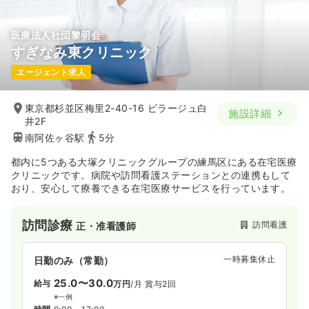
医療法人社団黎明会
すぎなみ東クリニック
エージェント求人
東京都杉並区梅里2-40-16 ビラージュ白
施設詳細
井2F
南阿佐ヶ谷駅
5分
都内に5つある大塚クリニックグループの練馬区にある在宅医療
クリニックです。病院や訪問看護ステーションとの連携もして
おり、安心して療養できる在宅医療サービスを行っています。
訪問診療
訪問看護
正・准看護師
一時募集休止
日勤のみ（常勤）
25.0〜30.0
給与
万円
/月
賞与2回
※一例