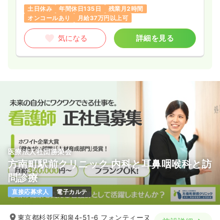
けたい」そんな経験者ならではの想いに応えられる、抜群の環
土日休み
年間休日135日
残業月2時間
境を整えています。
オンコールあり
月給37万円以上可
気になる
詳細を見る
医療法人社団勝榮会
方南町駅前クリニック 内科と耳鼻咽喉科と訪
問診療
直接応募求人
電子カルテ
東京都杉並区和泉4-51-6 フォンティーヌ