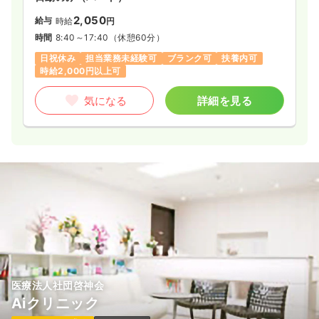
2,050
給与
時給
円
時間
8:40～17:40
（休憩60分）
日祝休み
担当業務未経験可
ブランク可
扶養内可
時給2,000円以上可
気になる
詳細を見る
医療法人社団啓神会
Aiクリニック