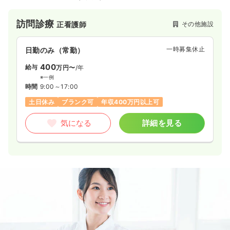
訪問診療
その他施設
正看護師
一時募集休止
日勤のみ（常勤）
400
給与
万円〜
/年
※一例
時間
9:00～17:00
土日休み
ブランク可
年収400万円以上可
気になる
詳細を見る