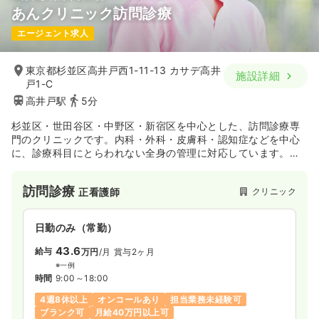
あんクリニック訪問診療
エージェント求人
東京都杉並区高井戸西1-11-13 カサデ高井
施設詳細
戸1-C
高井戸駅
5分
杉並区・世田谷区・中野区・新宿区を中心とした、訪問診療専
門のクリニックです。内科・外科・皮膚科・認知症などを中心
に、診療科目にとらわれない全身の管理に対応しています。重
症患者様の診療も地域の中核病院や訪問看護事業所と連携をと
り、柔軟に対応しています。
訪問診療
クリニック
正看護師
日勤のみ（常勤）
43.6
給与
万円
/月
賞与2ヶ月
※一例
時間
9:00～18:00
4週8休以上
オンコールあり
担当業務未経験可
ブランク可
月給40万円以上可