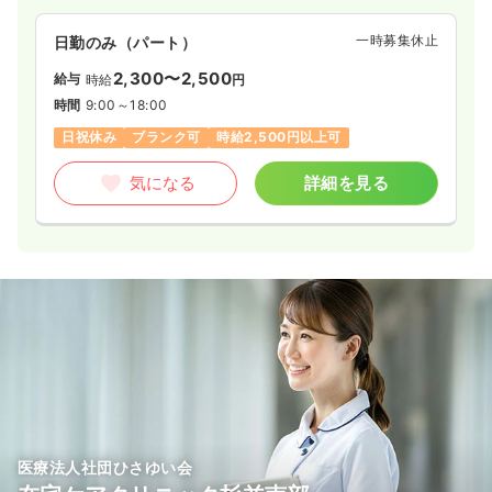
一時募集休止
日勤のみ（パート）
2,300〜2,500
給与
時給
円
時間
9:00～18:00
日祝休み
ブランク可
時給2,500円以上可
気になる
詳細を見る
医療法人社団ひさゆい会