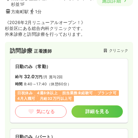
施設詳細
杉並1F
方南町駅
1分
《2026年2月リニューアルオープン！》
杉並区にある総合内科クリニックです。
外来診療と訪問診療を行っております。
訪問診療
クリニック
正看護師
日勤のみ（常勤）
32.0
給与
万円
/月
賞与2回
時間
8:40～17:40
（休憩60分）
日祝休み
4週8休以上
担当業務未経験可
ブランク可
4月入職可
月給32万円以上可
気になる
詳細を見る
日勤のみ（パート）