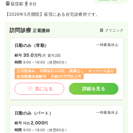
荻窪駅
8分
【2026年5月開院】荻窪にある在宅診療所です。
訪問診療
クリニック
正看護師
一時募集休止
日勤のみ（常勤）
35.0
給与
万円
/月
賞与2回
時間
9:00～18:00
（休憩60分）
土日祝休み
年間休日120日
残業なし
オンコールあり
担当業務未経験可
月給35万円以上可
気になる
詳細を見る
一時募集休止
日勤のみ（パート）
2,000
給与
時給
円
時間
9:00～18:00
（休憩60分）