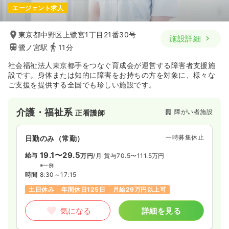
エージェント求人
東京都中野区上鷺宮1丁目21番30号
施設詳細
鷺ノ宮駅
11分
社会福祉法人東京都手をつなぐ育成会が運営する障害者支援施
設です。身体または知的に障害をお持ちの方を対象に、様々な
ご支援を提供する全国でも珍しい施設です。
介護・福祉系
障がい者施設
正看護師
一時募集休止
日勤のみ（常勤）
19.1〜29.5
給与
万円
/月
賞与70.5〜111.5万円
※一例
時間
8:30～17:15
土日休み
年間休日125日
月給29万円以上可
気になる
詳細を見る