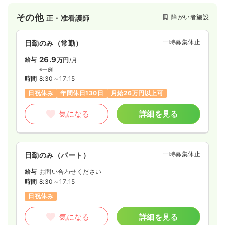
地に支部を置き地域活動、施設活動を行っています。その「守
その他
障がい者施設
正・准看護師
る会」が品川区より委託を受け、開設した重症心身障害者の通
所施設です。
一時募集休止
日勤のみ（常勤）
26.9
給与
万円
/月
※一例
時間
8:30～17:15
日祝休み
年間休日130日
月給26万円以上可
気になる
詳細を見る
一時募集休止
日勤のみ（パート）
給与
お問い合わせください
時間
8:30～17:15
日祝休み
気になる
詳細を見る