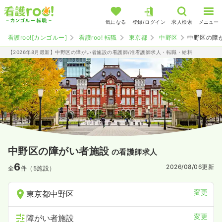
気になる
登録/ログイン
求人検索
メニュー
看護roo![カンゴルー]
看護roo! 転職
東京都
中野区
中野区の障
【2026年8月最新】中野区の障がい者施設の看護師/准看護師求人・転職・給料
中野区の障がい者施設
の看護師求人
6
2026/08/06
更新
全
件（5施設）
変更
東京都中野区
変更
障がい者施設