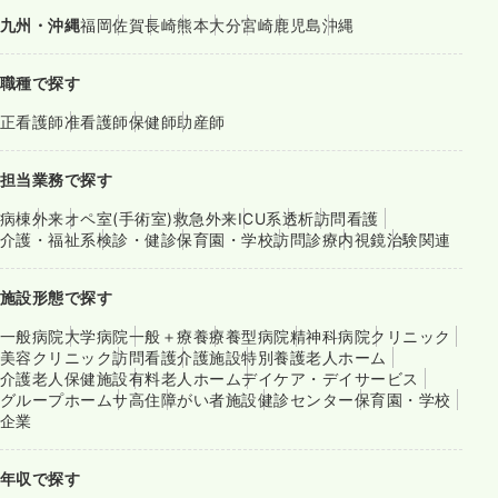
九州・沖縄
福岡
佐賀
長崎
熊本
大分
宮崎
鹿児島
沖縄
職種で探す
正看護師
准看護師
保健師
助産師
担当業務で探す
病棟
外来
オペ室(手術室)
救急外来
ICU系
透析
訪問看護
介護・福祉系
検診・健診
保育園・学校
訪問診療
内視鏡
治験関連
施設形態で探す
一般病院
大学病院
一般＋療養
療養型病院
精神科病院
クリニック
美容クリニック
訪問看護
介護施設
特別養護老人ホーム
介護老人保健施設
有料老人ホーム
デイケア・デイサービス
グループホーム
サ高住
障がい者施設
健診センター
保育園・学校
企業
年収で探す