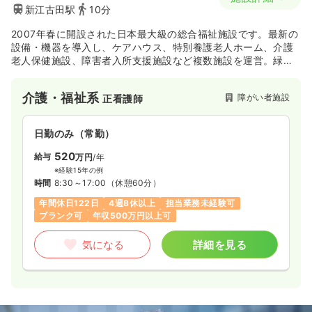
新江古田駅
10分
2007年春に開設された日本最大級の総合福祉施設です。最新の
設備・機器を導入し、ケアハウス、特別養護老人ホーム、介護
老人保健施設、障害者入所支援施設など複数施設を運営。緑に
囲まれた自然あふれる環境に位置しています。
介護・福祉系
障がい者施設
正看護師
日勤のみ（常勤）
520
給与
万円
/年
※経験15年の例
時間
8:30～17:00
（休憩60分）
年間休日122日
4週8休以上
担当業務未経験可
ブランク可
年収500万円以上可
気になる
詳細を見る