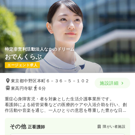
特定非営利活動法人なかのドリーム
おでんくらぶ
エージェント求人
東京都中野区本町６－３６－５－１０２
施設詳細
東高円寺駅
6分
重症心身障害児・者を対象とした生活介護事業所です。
看護師による経管栄養などの医療的ケアや入浴介助を行い、創
作活動や音楽を通じ、一人ひとりの意思を尊重した豊かな日中
活動を支えています。
その他
障がい者施設
正看護師