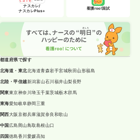
ナスカレ/
看護roo!国試
ナスカレPlus+
都道府県で探す
北海道・東北
北海道
青森
岩手
宮城
秋田
山形
福島
北陸・甲信越
新潟
富山
石川
福井
山梨
長野
関東
東京
神奈川
埼玉
千葉
茨城
栃木
群馬
東海
愛知
岐阜
静岡
三重
関西
大阪
京都
兵庫
滋賀
奈良
和歌山
中国
広島
岡山
鳥取
島根
山口
四国
徳島
香川
愛媛
高知