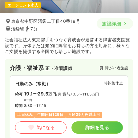
エージェント求人
東京都中野区沼袋二丁目40番18号
施設詳細
沼袋駅
7分
社会福祉法人東京都手をつなぐ育成会が運営する障害者支援施
設です。身体または知的に障害をお持ちの方を対象に、様々な
ご支援を提供する全国でも珍しい施設です。
介護・福祉系
障がい者施設
正・准看護師
一時募集休止
日勤のみ（常勤）
19.1〜29.5
給与
万円
/月
賞与70.5〜111.5万円
※一例
時間
8:30～17:15
土日休み
年間休日125日
月給29万円以上可
気になる
詳細を見る