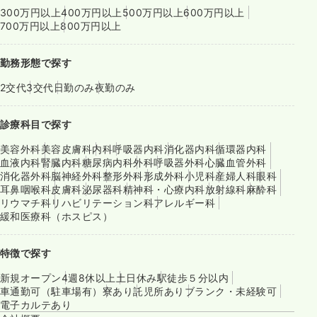
300万円以上
400万円以上
500万円以上
600万円以上
700万円以上
800万円以上
勤務形態で探す
2交代
3交代
日勤のみ
夜勤のみ
診療科目で探す
美容外科
美容皮膚科
内科
呼吸器内科
消化器内科
循環器内科
血液内科
腎臓内科
糖尿病内科
外科
呼吸器外科
心臓血管外科
消化器外科
脳神経外科
整形外科
形成外科
小児科
産婦人科
眼科
耳鼻咽喉科
皮膚科
泌尿器科
精神科・心療内科
放射線科
麻酔科
リウマチ科
リハビリテーション科
アレルギー科
緩和医療科（ホスピス）
特徴で探す
新規オープン
4週8休以上
土日休み
駅徒歩５分以内
車通勤可（駐車場有）
寮あり
託児所あり
ブランク・未経験可
電子カルテあり