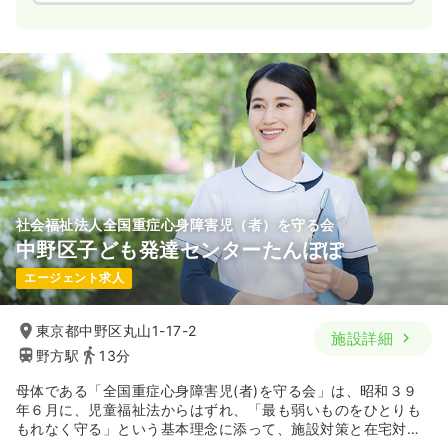
社会福祉法人全国重症心身障害児（者）を守る会
中野区子ども発達センターたんぽぽ
エージェント求人
東京都中野区丸山1-17-2
施設詳細
野方駅
13分
母体である「全国重症心身障害児(者)を守る会」は、昭和３９
年６月に、児童福祉法からはずれ、「最も弱いものをひとりも
もれなく守る」という基本理念に添って、施設対策と在宅対策
の運動をすすめ、親の意識の啓発と連携を密にするため全国各