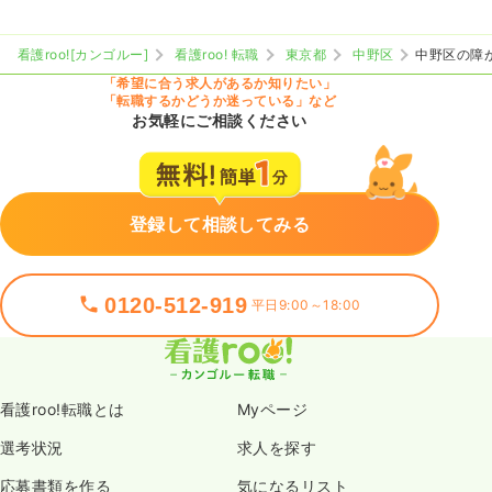
看護roo![カンゴルー]
看護roo! 転職
東京都
中野区
中野区の障
「希望に合う求人があるか知りたい」
「転職するかどうか迷っている」など
お気軽にご相談ください
登録して相談してみる
0120-512-919
平日9:00～18:00
看護roo!転職とは
Myページ
選考状況
求人を探す
応募書類を作る
気になるリスト