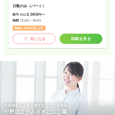
日勤のみ（パート）
2,000
給与
時給
円〜
時間
13:00～18:00
時給2,000円以上可
気になる
詳細を見る
社会福祉法人東京都手をつなぐ育成会
中野区立かみさぎこぶし園