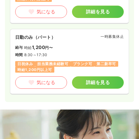
気になる
詳細を見る
一時募集休止
日勤のみ（パート）
1,200
給与
時給
円〜
時間
8:30～17:30
日祝休み
担当業務未経験可
ブランク可
第二新卒可
時給1,200円以上可
気になる
詳細を見る