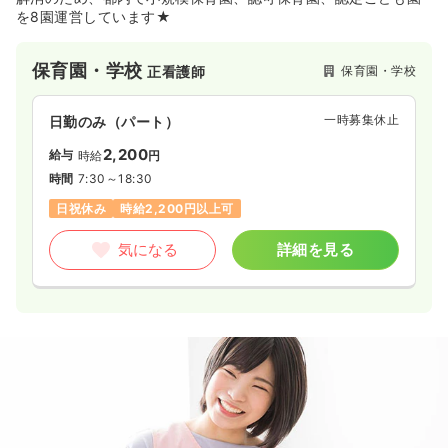
を8園運営しています★
保育園・学校
保育園・学校
正看護師
一時募集休止
日勤のみ（パート）
2,200
給与
時給
円
時間
7:30～18:30
日祝休み
時給2,200円以上可
気になる
詳細を見る