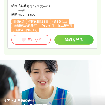
24.6
給与
万円〜
/月
賞与2回
※一例
時間
9:00～18:00
日祝休み
年間休日128日
4週8休以上
担当業務未経験可
ブランク可
第二新卒可
月給24万円以上可
気になる
詳細を見る
ミアヘルサ株式会社