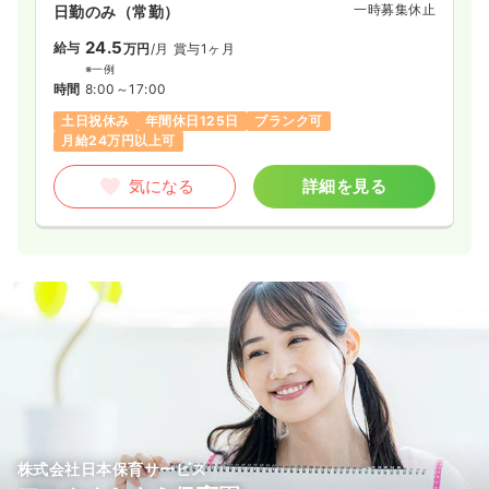
一時募集休止
日勤のみ（常勤）
24.5
給与
万円
/月
賞与1ヶ月
※一例
時間
8:00～17:00
土日祝休み
年間休日125日
ブランク可
月給24万円以上可
気になる
詳細を見る
株式会社日本保育サービス