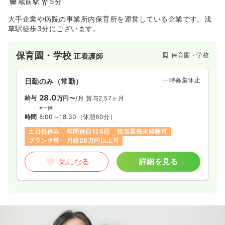
蔵前駅
5分
大手企業や病院の事業所内保育所を運営している企業です。浅
草駅徒歩3分にございます。
保育園・学校
保育園・学校
正看護師
一時募集休止
日勤のみ（常勤）
28.0
給与
万円〜
/月
賞与2.57ヶ月
※一例
時間
8:00～18:30
（休憩60分）
土日祝休み
年間休日125日
担当業務未経験可
ブランク可
月給28万円以上可
気になる
詳細を見る