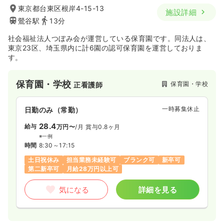
東京都台東区根岸4-15-13
施設詳細
鶯谷駅
13分
社会福祉法人つぼみ会が運営している保育園です。同法人は、
東京23区、埼玉県内に計6園の認可保育園を運営しておりま
す。
保育園・学校
保育園・学校
正看護師
一時募集休止
日勤のみ（常勤）
28.4
給与
万円〜
/月
賞与0.8ヶ月
※一例
時間
8:30～17:15
土日祝休み
担当業務未経験可
ブランク可
新卒可
第二新卒可
月給28万円以上可
気になる
詳細を見る