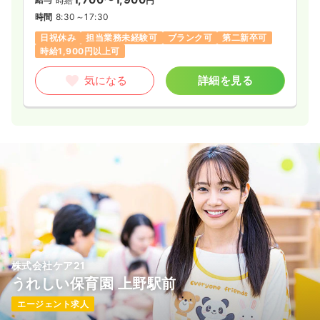
時給
円
時間
8:30～17:30
日祝休み
担当業務未経験可
ブランク可
第二新卒可
時給1,900円以上可
気になる
詳細を見る
株式会社ケア21
うれしい保育園 上野駅前
エージェント求人