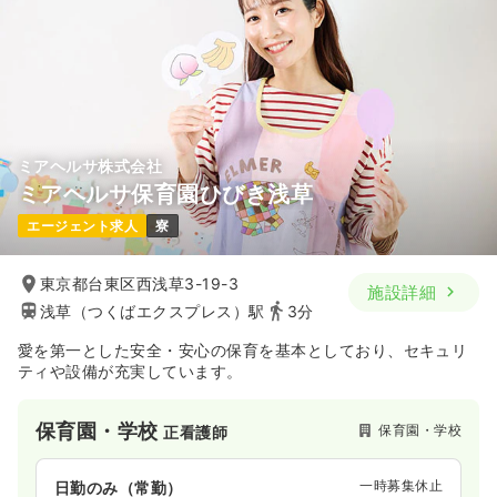
ミアヘルサ株式会社
ミアヘルサ保育園ひびき浅草
エージェント求人
寮
東京都台東区西浅草3-19-3
施設詳細
浅草（つくばエクスプレス）駅
3分
愛を第一とした安全・安心の保育を基本としており、セキュリ
ティや設備が充実しています。
保育園・学校
保育園・学校
正看護師
一時募集休止
日勤のみ（常勤）