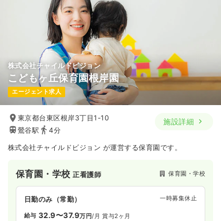
株式会社チャイルドビジョン
こどもヶ丘保育園根岸園
エージェント求人
東京都台東区根岸3丁目1-10
施設詳細
鶯谷駅
4分
株式会社チャイルドビジョン が運営する保育園です。
保育園・学校
保育園・学校
正看護師
一時募集休止
日勤のみ（常勤）
32.9〜37.9
給与
万円
/月
賞与2ヶ月