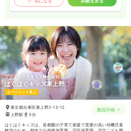
気になる
詳細を見る
プリメックスキッズ株式会社
はぐはぐキッズ東上野
エージェント求人
東京都台東区東上野2-13-12
施設詳細
上野駅
5分
はぐはぐキッズは、首都圏の子育て家庭で需要の高い待機児童
解消のため、都内で小規模保育園、認可保育園、認定こども園