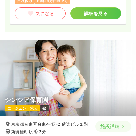
日祝休み
月給29万円以上可
気になる
詳細を見る
シンシア保育園
エージェント求人
寮
東京都台東区台東4-17-2 偕楽ビル１階
施設詳細
新御徒町駅
3分