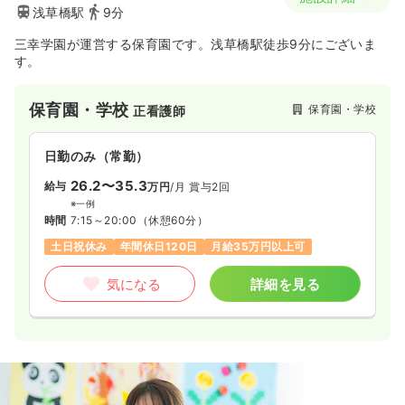
浅草橋駅
9分
三幸学園が運営する保育園です。浅草橋駅徒歩9分にございま
す。
保育園・学校
保育園・学校
正看護師
日勤のみ（常勤）
26.2〜35.3
給与
万円
/月
賞与2回
※一例
時間
7:15～20:00
（休憩60分）
土日祝休み
年間休日120日
月給35万円以上可
気になる
詳細を見る