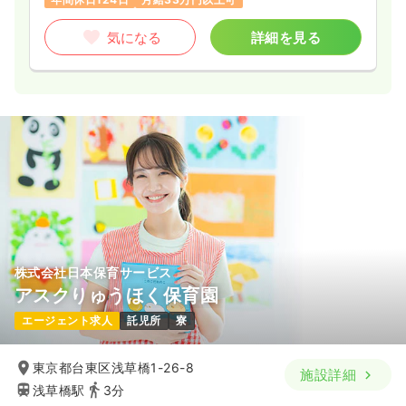
気になる
詳細を見る
株式会社日本保育サービス
アスクりゅうほく保育園
エージェント求人
託児所
寮
東京都台東区浅草橋1-26-8
施設詳細
浅草橋駅
3分