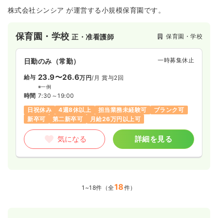
株式会社シンシア が運営する小規模保育園です。
保育園・学校
保育園・学校
正・准看護師
一時募集休止
日勤のみ（常勤）
23.9〜26.6
給与
万円
/月
賞与2回
※一例
時間
7:30～19:00
日祝休み
4週8休以上
担当業務未経験可
ブランク可
新卒可
第二新卒可
月給26万円以上可
気になる
詳細を見る
18
1~18件（全
件）