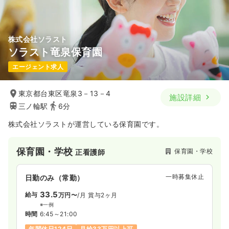
株式会社ソラスト
ソラスト竜泉保育園
エージェント求人
東京都台東区竜泉3－13－4
施設詳細
三ノ輪駅
6分
株式会社ソラストが運営している保育園です。
保育園・学校
保育園・学校
正看護師
一時募集休止
日勤のみ（常勤）
33.5
給与
万円〜
/月
賞与2ヶ月
※一例
時間
6:45～21:00
年間休日124日
月給33万円以上可