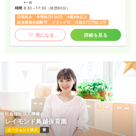
※一例
時間
8:30～17:30
（休憩60分）
日祝休み
年間休日120日
4週8休以上
担当業務未経験可
ブランク可
月給37万円以上可
気になる
詳細を見る
社会福祉法人檸檬会
レイモンド鳥越保育園
エージェント求人
寮