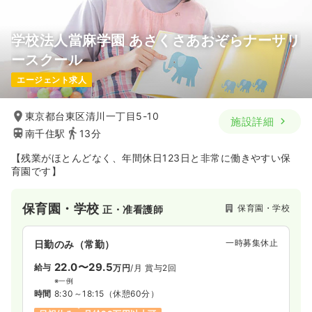
学校法人當麻学園 あさくさあおぞらナーサリ
ースクール
エージェント求人
東京都台東区清川一丁目5-10
施設詳細
南千住駅
13分
【残業がほとんどなく、年間休日123日と非常に働きやすい保
育園です】
保育園・学校
保育園・学校
正・准看護師
一時募集休止
日勤のみ（常勤）
22.0〜29.5
給与
万円
/月
賞与2回
※一例
時間
8:30～18:15
（休憩60分）