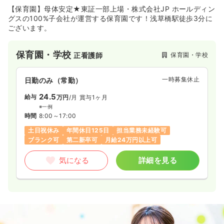
【保育園】母体安定★東証一部上場・株式会社JP ホールディン
グスの100%子会社が運営する保育園です！浅草橋駅徒歩3分に
ございます。
保育園・学校
保育園・学校
正看護師
一時募集休止
日勤のみ（常勤）
24.5
給与
万円
/月
賞与1ヶ月
※一例
時間
8:00～17:00
土日祝休み
年間休日125日
担当業務未経験可
ブランク可
第二新卒可
月給24万円以上可
気になる
詳細を見る