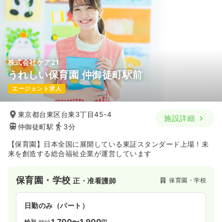
株式会社ケア21
うれしい保育園 仲御徒町駅前
エージェント求人
東京都台東区台東3丁目45-4
施設詳細
仲御徒町駅
3分
【保育園】日本全国に展開している東証スタンダード上場！未
来を創造する総合福祉企業が運営しています
保育園・学校
保育園・学校
正・准看護師
日勤のみ（パート）
1,700〜1,900
給与