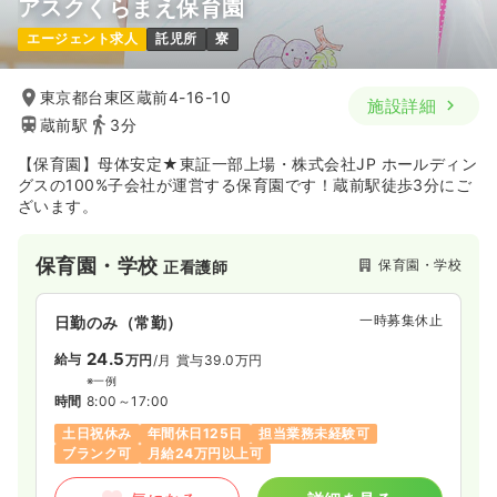
アスクくらまえ保育園
エージェント求人
託児所
寮
東京都台東区蔵前4-16-10
施設詳細
蔵前駅
3分
【保育園】母体安定★東証一部上場・株式会社JP ホールディン
グスの100%子会社が運営する保育園です！蔵前駅徒歩3分にご
ざいます。
保育園・学校
保育園・学校
正看護師
一時募集休止
日勤のみ（常勤）
24.5
給与
万円
/月
賞与39.0万円
※一例
時間
8:00～17:00
土日祝休み
年間休日125日
担当業務未経験可
ブランク可
月給24万円以上可