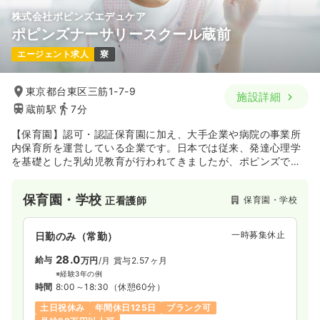
株式会社ポピンズエデュケア
ポピンズナーサリースクール蔵前
エージェント求人
寮
東京都台東区三筋1-7-9
施設詳細
蔵前駅
7分
【保育園】認可・認証保育園に加え、大手企業や病院の事業所
内保育所を運営している企業です。日本では従来、発達心理学
を基礎とした乳幼児教育が行われてきましたが、ポピンズで
は、脳科学の視点を積極的に取り入れ、0歳児からのお子様の発
達と教育に力を注いでいます。独自の保育方針、「エデュケ
保育園・学校
保育園・学校
正看護師
ア」（エデュケーション（教育）とケア（保育）を組み合わせ
た言葉）を掲げています。蔵前駅徒歩7分にございます。
一時募集休止
日勤のみ（常勤）
28.0
給与
万円
/月
賞与2.57ヶ月
※経験3年の例
時間
8:00～18:30
（休憩60分）
土日祝休み
年間休日125日
ブランク可