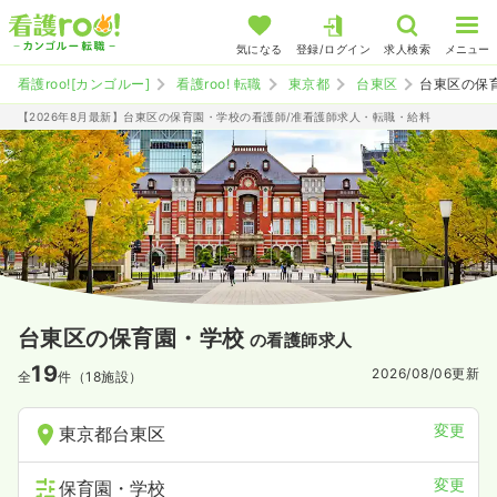
気になる
登録/ログイン
求人検索
メニュー
看護roo![カンゴルー]
看護roo! 転職
東京都
台東区
台東区の保
【2026年8月最新】台東区の保育園・学校の看護師/准看護師求人・転職・給料
台東区の保育園・学校
の看護師求人
19
2026/08/06
更新
全
件（18施設）
変更
東京都台東区
変更
保育園・学校