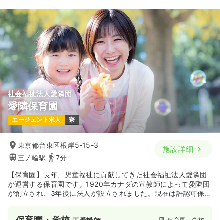
社会福祉法人愛隣団
愛隣保育園
エージェント求人
寮
東京都台東区根岸5-15-3
施設詳細
三ノ輪駅
7分
【保育園】長年、児童福祉に貢献してきた社会福祉法人愛隣団
が運営する保育園です。1920年カナダの宣教師によって愛隣団
が創立され、3年後に法人が設立されました。現在は許認可保育
園として定員130名、0歳児から就学前の乳幼児を対象とした保
育を行っており、育児支援や病後児保育等の幅広い保育のニー
保育園・学校
保育園・学校