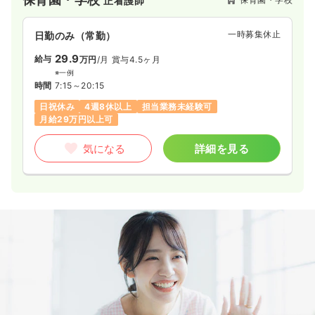
正看護師
ズを答える為の取り組みも行っています。
一時募集休止
日勤のみ（常勤）
29.9
給与
万円
/月
賞与4.5ヶ月
※一例
時間
7:15～20:15
日祝休み
4週8休以上
担当業務未経験可
月給29万円以上可
気になる
詳細を見る