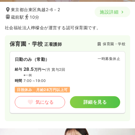
東京都台東区鳥越2-6－2
施設詳細
蔵前駅
10分
社会福祉法人檸檬会が運営する認可保育園です。
保育園・学校
保育園・学校
正看護師
一時募集休止
日勤のみ（常勤）
28.5
給与
万円〜
/月
賞与2回
※一例
時間
7:00～19:00
日祝休み
月給28万円以上可
気になる
詳細を見る