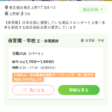
東京都台東区上野7丁目8-13
施設詳細
上野駅
2分
【保育園】日本全国に展開している東証スタンダード上場！未
来を創造する総合福祉企業が運営しています
保育園・学校
保育園・学校
正・准看護師
日勤のみ（パート）
1,700〜1,900
給与
時給
円
時間
8:30～17:30
（休憩60分）
日祝休み
担当業務未経験可
ブランク可
第二新卒可
時給1,900円以上可
気になる
詳細を見る