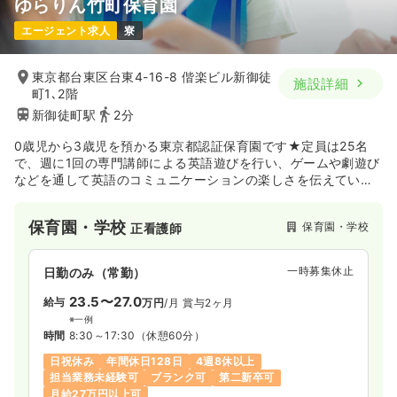
ゆらりん竹町保育園
エージェント求人
寮
東京都台東区台東4-16-8 偕楽ビル新御徒
施設詳細
町1､2階
新御徒町駅
2分
0歳児から3歳児を預かる東京都認証保育園です★定員は25名
で、週に1回の専門講師による英語遊びを行い、ゲームや劇遊び
などを通して英語のコミュニケーションの楽しさを伝えていま
す。保育園の周辺には、公園がたくさんあり、緑豊かな立地で
す。
保育園・学校
保育園・学校
正看護師
一時募集休止
日勤のみ（常勤）
23.5〜27.0
給与
万円
/月
賞与2ヶ月
※一例
時間
8:30～17:30
（休憩60分）
日祝休み
年間休日128日
4週8休以上
担当業務未経験可
ブランク可
第二新卒可
月給27万円以上可