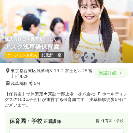
株式会社日本保育サービス
アスク浅草橋保育園
エージェント求人
託児所
寮
東京都台東区浅草橋3-19-2 富士ビル2F 富
施設詳細
士ビル2F
浅草橋駅
5分
【保育園】母体安定★東証一部上場・株式会社JP ホールディン
グスの100%子会社が運営する保育園です！浅草橋駅徒歩5分に
ございます。
保育園・学校
保育園・学校
正看護師