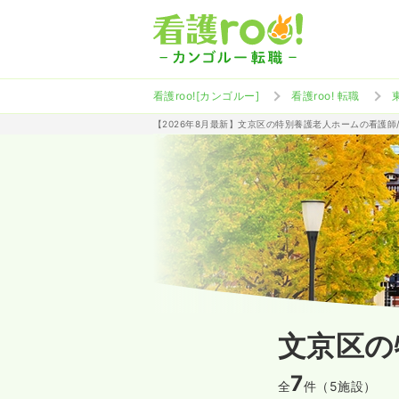
看護roo![カンゴルー]
看護roo! 転職
【2026年8月最新】文京区の特別養護老人ホームの看護師
文京区の
7
全
件（5施設）