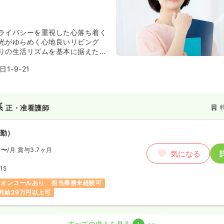
ライバシーを重視した心落ち着く
光がゆらめく心地良いリビング
りの生活リズムを基本に据えた介
て、従来の福祉施設にはない心地
1-9-21
ざしています。
環境づくりやケア経験を生かし、
活」を支えるケアの提供に努めま
系
正・准看護師
勤）
円〜
/月
賞与3.7ヶ月
気になる
15
オンコールあり
担当業務未経験可
月給29万円以上可
系
正・准看護師 / 管理職
すべての求人を見る