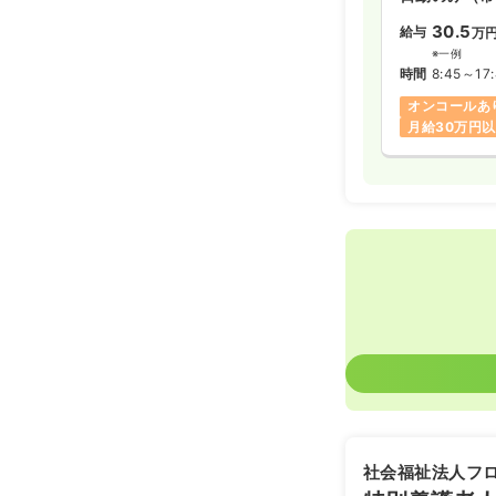
30.5
給与
万
※一例
時間
8:45～17
オンコールあ
月給30万円
社会福祉法人フ