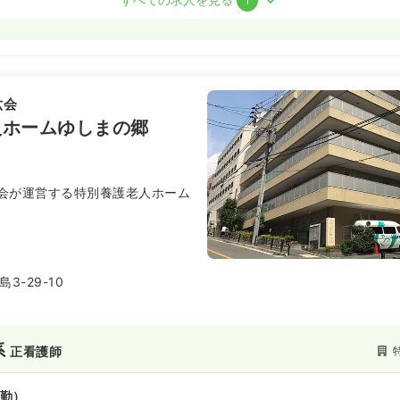
1
勤）
円〜
/月
賞与3.7ヶ月
気になる
六会
15
人ホームゆしまの郷
オンコールあり
担当業務未経験可
月給29万円以上可
会が運営する特別養護老人ホーム
3-29-10
系
正看護師
勤）