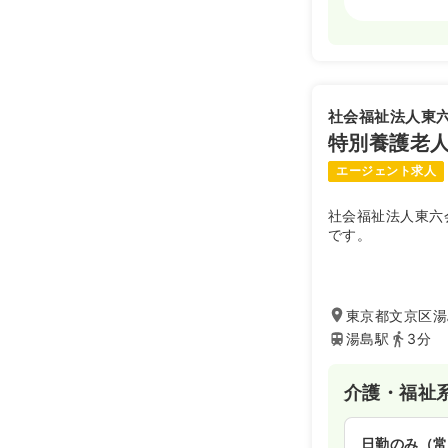
日勤のみ（常
29.4
給与
万
※一例
社会福祉法人東
時間
8:30～17:
特別養護老
4週8休以上
ブランク可
エージェント求人
社会福祉法人東六
です。
東京都文京区湯島
湯島駅
3分
介護・福祉
日勤のみ（常