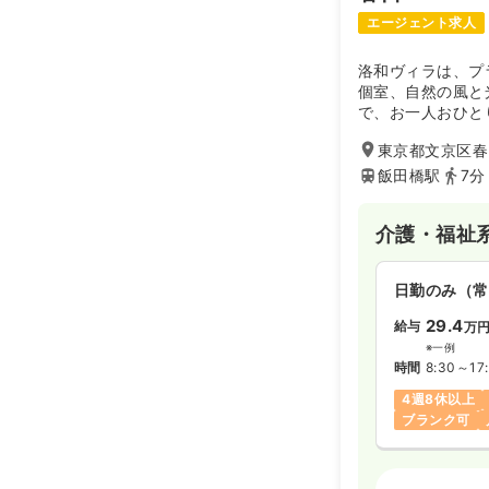
エージェント求人
洛和ヴィラは、プ
個室、自然の風と
で、お一人おひと
護やお世話を通じ
東京都文京区春日
良い居住空間をめ
京都で育んできた
飯田橋駅
7分
「その人らしい生
す。
介護・福祉
日勤のみ（常
29.4
給与
万
※一例
時間
8:30～17:
4週8休以上
ブランク可
介護・福祉