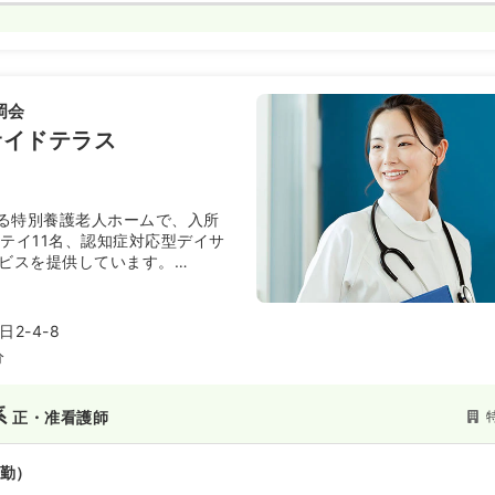
岡会
サイドテラス
る特別養護老人ホームで、入所
ステイ11名、認知症対応型デイサ
ービスを提供しています。
プライバシーが守られた居住空間
キッチンを備えた家族的なユニット
ます。
2-4-8
など複数路線から徒歩圏内の好立
分
な環境で利用者様に寄り添ったケ
に最適な職場です。
系
正・准看護師
勤）