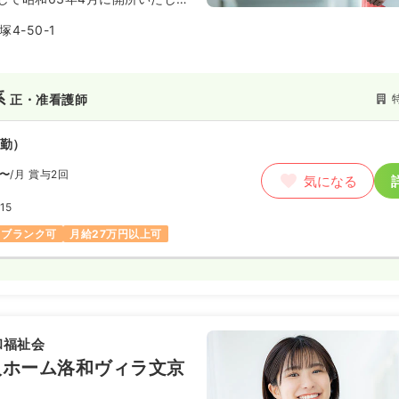
身の選択への配慮を忘れず、自由
4-50-1
生活とケアを提供しております。
年2月にリニューアルオープンいたし
系
正・准看護師
勤）
〜
/月
賞与2回
気になる
15
ブランク可
月給27万円以上可
和福祉会
人ホーム洛和ヴィラ文京