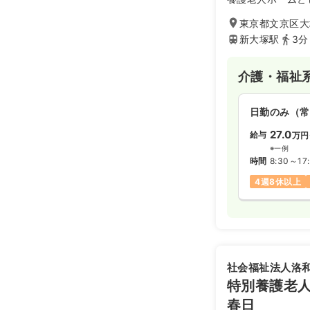
した。入居者ご自
東京都文京区大塚
さや柔軟性のある
この度、2020
新大塚駅
3分
ます。
介護・福祉
日勤のみ（常
27.0
給与
万円
※一例
時間
8:30～17:
4週8休以上
社会福祉法人洛
特別養護老
春日