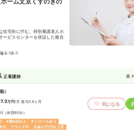
人ホーム文京くすのきの
な住宅街に佇む、特別養護老人ホ
サービスセンターを併設した複合
ンボルの「楠」があり、地域の皆
4-18-1
きる親しみやすい施設を目指して
。
中野区で最大級の福祉サービスを
営しており、安定した基盤のも
系
正看護師
た多様な高齢者福祉サービスの経
きます。
勤）
7.3
万円
/月
賞与3.6ヶ月
気になる
15
（休憩60分）
日
4週8休以上
オンコールあり
験可
ブランク可
月給27万円以上可