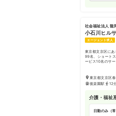
社会福祉法人 龍
小石川ヒル
エージェント求人
東京都文京区にあ
99名、ショート
ービス10名のサ
全室個室の明るく
で、11室ごとに
ケアを実践してい
東京都文京区春日
後楽園駅、春日駅
後楽園駅
12
地にあり、家庭的
アを実現したい方
介護・福祉
日勤のみ（常