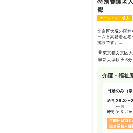
特別養護老
郷
エージェント求人
文京区大塚の閑静
ームと高齢者在宅
施設です。
施設の正面にはシ
東京都文京区大塚
様が自由に利用で
運営されています
新大塚駅
6分
豊島区・文京区・
展開する法人が運
介護・福祉
と、地域に根差し
験を積むことがで
日勤のみ（常
26.3〜2
給与
※一例
時間
9:15～18:
年間休日123
担当業務未経