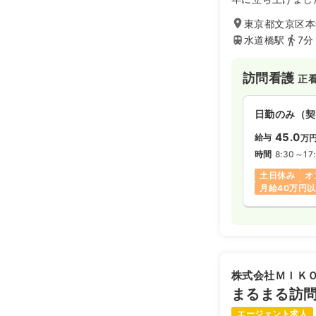
を理念に掲げて事
東京都文京区本郷
徒歩7分と好立地
水道橋駅
7分
訪問看護
正
日勤のみ（契
45.0
給与
万
時間
8:30～17
土日休み
オ
月給40万円
株式会社ＭＩＫ
まるまる訪
エージェント求人