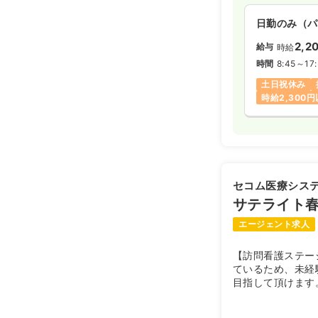
日勤のみ（パ
2,2
給与
時給
時間
8:45～17
土日祝休み
時給2,300
セコム医療シス
サテライト
エージェント求人
【訪問看護ステー
ているため、未経
目指して頂けます
ルの変化に合わせ
します。