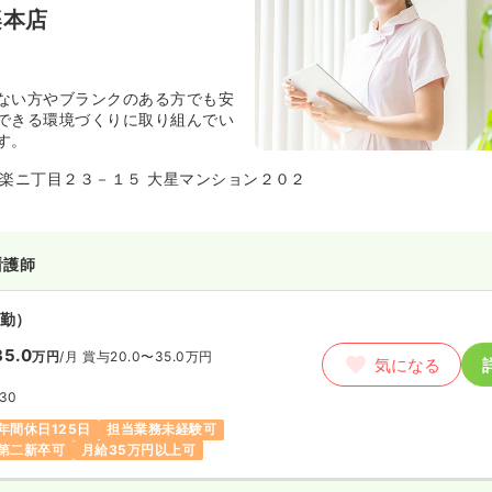
楽本店
ない方やブランクのある方でも安
できる環境づくりに取り組んでい
す。
楽ニ丁目２３－１５ 大星マンション２０２
看護師
勤）
35.0
万円
/月
賞与20.0〜35.0万円
気になる
:30
年間休日125日
担当業務未経験可
第二新卒可
月給35万円以上可