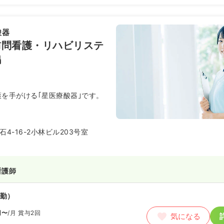
酸器
訪問看護・リハビリステ
鴨
護を手がける｢星医療酸器｣です。
4-16-2小林ビル203号室
看護師
勤）
円〜
/月
賞与2回
気になる