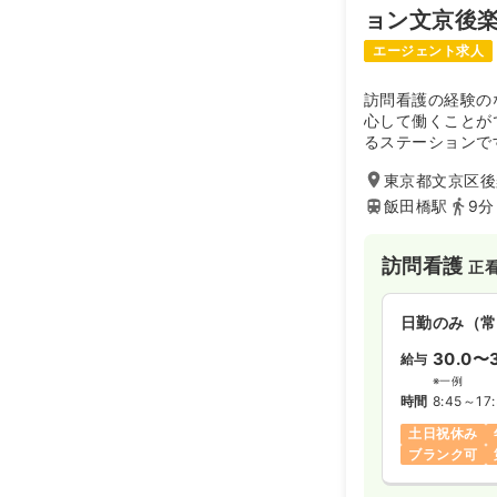
ョン文京後
エージェント求人
訪問看護の経験の
心して働くことが
るステーションで
東京都文京区後
飯田橋駅
9分
訪問看護
正
日勤のみ（常
30.0〜
給与
※一例
時間
8:45～17
土日祝休み
ブランク可