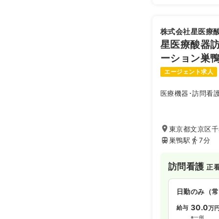
株式会社星医療
星医療酸器
ーション巣
エージェント求人
医療機器･訪問看
東京都文京区千石
巣鴨駅
7分
訪問看護
正
日勤のみ（常
30.0
給与
万
※一例