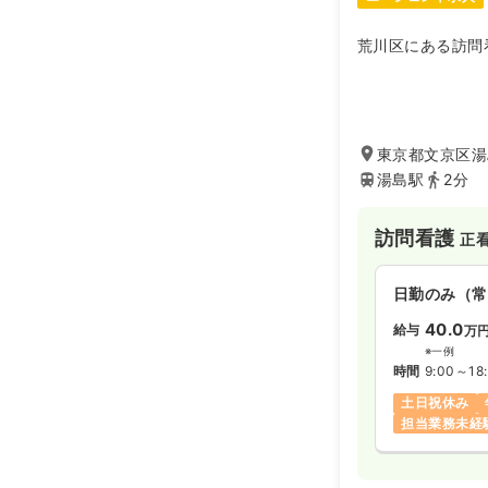
荒川区にある訪問
東京都文京区湯
湯島駅
2分
訪問看護
正看
日勤のみ（常
40.0
給与
万
※一例
時間
9:00～18
土日祝休み
担当業務未経