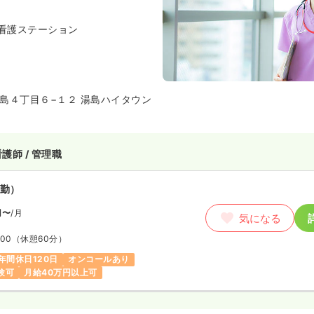
看護ステーション
島４丁目６−１２ 湯島ハイタウン
護師 / 管理職
勤）
円〜
/月
気になる
:00
（休憩60分）
年間休日120日
オンコールあり
験可
月給40万円以上可