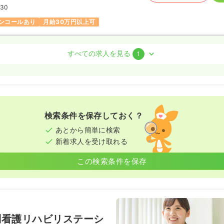
:30
ンコールあり
月給30万円以上可
護師 / 管理職
すべての求人を見る
1
勤）
50.0
万円
/月
賞与2回
気になる
:30
検索条件を保存しておく？
ンコールあり
月給40万円以上可
あとから簡単に検索
新着求人を受け取れる
この検索条件を保存
問看護リハビリステーシ