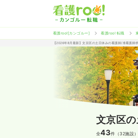
看護roo![カンゴルー]
看護roo! 転職
【2026年8月最新】文京区の土日休みの看護師/准看護師
文京区の
43
全
件（32施設