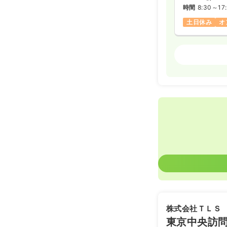
時間
8:30～17
土日休み
オ
訪問看護
正看
日勤のみ（常
40.0〜
給与
※一例
時間
8:30～17
土日休み
オ
株式会社ＴＬＳ
東京中央訪