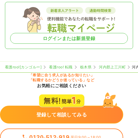
ログインまたは新規登録
看護roo![カンゴルー]
看護roo! 転職
栃木県
河内郡上三川町
河
「希望に合う求人があるか知りたい」
「転職するかどうか迷っている」など
お気軽にご相談ください
登録して相談してみる
0120-512-919
平日9:00～18:00