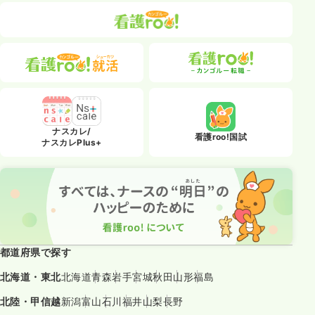
ナスカレ/
看護roo!国試
ナスカレPlus+
都道府県で探す
北海道・東北
北海道
青森
岩手
宮城
秋田
山形
福島
北陸・甲信越
新潟
富山
石川
福井
山梨
長野