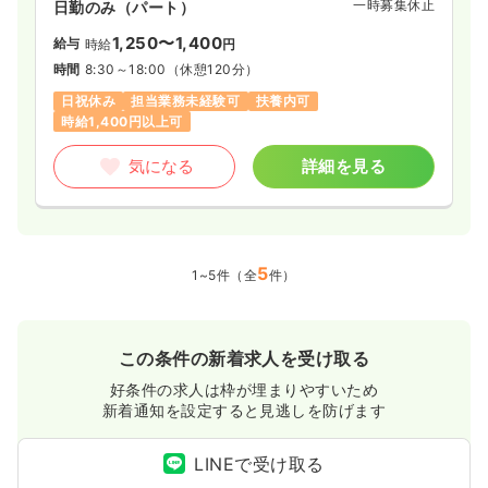
一時募集休止
日勤のみ（パート）
1,250〜1,400
給与
時給
円
時間
8:30～18:00
（休憩120分）
日祝休み
担当業務未経験可
扶養内可
時給1,400円以上可
気になる
詳細を見る
5
1~5件（全
件）
この条件の新着求人を受け取る
好条件の求人は枠が埋まりやすいため
新着通知を設定すると見逃しを防げます
LINEで受け取る