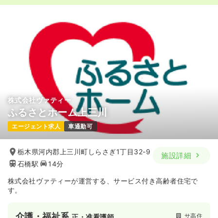
株式会社ヴァティー
ふるさとホーム上三川
エージェント求人
車通勤可
栃木県河内郡上三川町しらさぎ1丁目32-9
施設詳細
石橋駅
14分
株式会社ヴァティーが運営する、サービス付き高齢者住宅で
す。
介護・福祉系
サ高住
正・准看護師