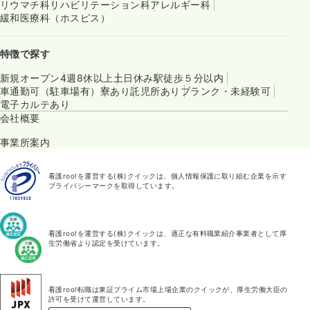
リウマチ科
リハビリテーション科
アレルギー科
緩和医療科（ホスピス）
特徴で探す
新規オープン
4週8休以上
土日休み
駅徒歩５分以内
車通勤可（駐車場有）
寮あり
託児所あり
ブランク・未経験可
電子カルテあり
会社概要
事業所案内
看護roo!を運営する(株)クイックは、個人情報保護に取り組む企業を示す
プライバシーマークを取得しています。
看護roo!を運営する(株)クイックは、適正な有料職業紹介事業者として厚
生労働省より認定を受けています。
看護roo!転職は東証プライム市場上場企業のクイックが、厚生労働大臣の
許可を受けて運営しています。