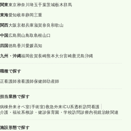
関東
東京
神奈川
埼玉
千葉
茨城
栃木
群馬
東海
愛知
岐阜
静岡
三重
関西
大阪
京都
兵庫
滋賀
奈良
和歌山
中国
広島
岡山
鳥取
島根
山口
四国
徳島
香川
愛媛
高知
九州・沖縄
福岡
佐賀
長崎
熊本
大分
宮崎
鹿児島
沖縄
職種で探す
正看護師
准看護師
保健師
助産師
担当業務で探す
病棟
外来
オペ室(手術室)
救急外来
ICU系
透析
訪問看護
介護・福祉系
検診・健診
保育園・学校
訪問診療
内視鏡
治験関連
施設形態で探す