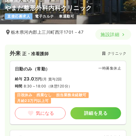
医療法人直心会
やまだ整形外科内科クリニック
直接応募求人
電子カルテ
車通勤可
栃木県河内郡上三川町西汗1701－47
施設詳細
外来
クリニック
正・准看護師
一時募集休止
日勤のみ（常勤）
23.0
給与
万円
/月
賞与2回
時間
8:30～18:00
（休憩120分）
日祝休み
残業なし
担当業務未経験可
月給23万円以上可
気になる
詳細を見る