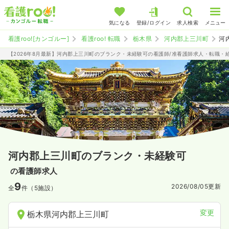
気になる
登録/ログイン
求人検索
メニュー
看護roo![カンゴルー]
看護roo! 転職
栃木県
河内郡上三川町
河
【2026年8月最新】河内郡上三川町のブランク・未経験可の看護師/准看護師求人・転職・
河内郡上三川町のブランク・未経験可
の看護師求人
9
2026/08/05
更新
全
件（5施設）
変更
栃木県河内郡上三川町