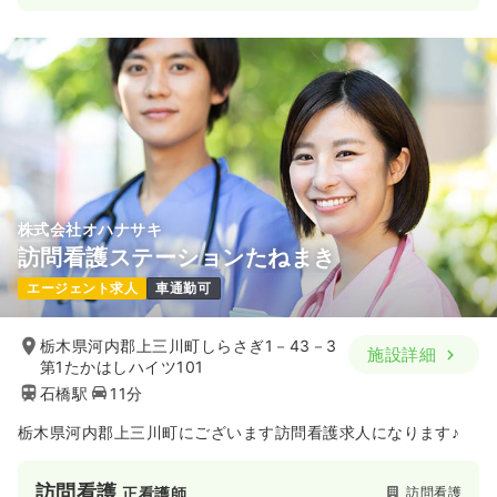
株式会社オハナサキ
訪問看護ステーションたねまき
エージェント求人
車通勤可
栃木県河内郡上三川町しらさぎ1－43－3
施設詳細
第1たかはしハイツ101
石橋駅
11分
栃木県河内郡上三川町にございます訪問看護求人になります♪
訪問看護
訪問看護
正看護師