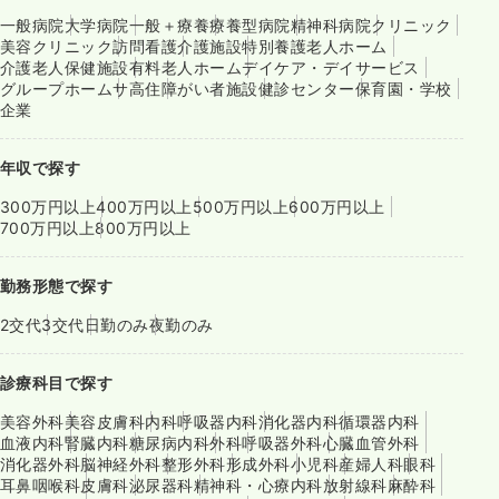
一般病院
大学病院
一般＋療養
療養型病院
精神科病院
クリニック
美容クリニック
訪問看護
介護施設
特別養護老人ホーム
介護老人保健施設
有料老人ホーム
デイケア・デイサービス
グループホーム
サ高住
障がい者施設
健診センター
保育園・学校
企業
年収で探す
300万円以上
400万円以上
500万円以上
600万円以上
700万円以上
800万円以上
勤務形態で探す
2交代
3交代
日勤のみ
夜勤のみ
診療科目で探す
美容外科
美容皮膚科
内科
呼吸器内科
消化器内科
循環器内科
血液内科
腎臓内科
糖尿病内科
外科
呼吸器外科
心臓血管外科
消化器外科
脳神経外科
整形外科
形成外科
小児科
産婦人科
眼科
耳鼻咽喉科
皮膚科
泌尿器科
精神科・心療内科
放射線科
麻酔科