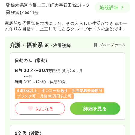
栃木県河内郡上三川町大字石田1231－3
施設詳細
雀宮駅
11分
家庭的な雰囲気を大切にした、その人らしい生活ができるホー
ム作りを目指す、上三川町にあるグループホームの施設です♪
介護・福祉系
グループホーム
正・准看護師
日勤のみ（常勤）
20.4〜30.1
給与
万円
/月
賞与2.6ヶ月
※一例
時間
8:30～17:30
（休憩60分）
4週8休以上
オンコールあり
担当業務未経験可
ブランク可
月給30万円以上可
気になる
詳細を見る
2交代（常勤）