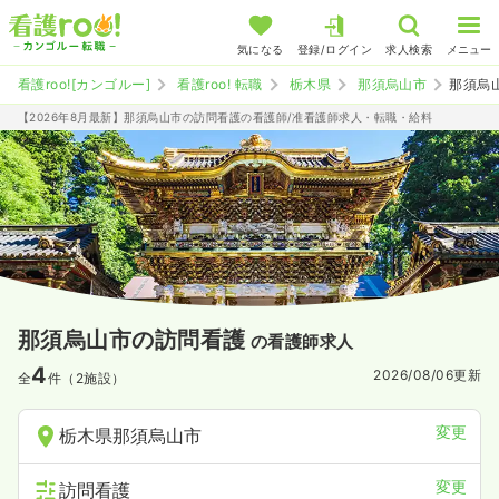
気になる
登録/ログイン
求人検索
メニュー
看護roo![カンゴルー]
看護roo! 転職
栃木県
那須烏山市
那須烏
【2026年8月最新】那須烏山市の訪問看護の看護師/准看護師求人・転職・給料
那須烏山市の訪問看護
の看護師求人
4
2026/08/06
更新
全
件（2施設）
変更
栃木県那須烏山市
変更
訪問看護