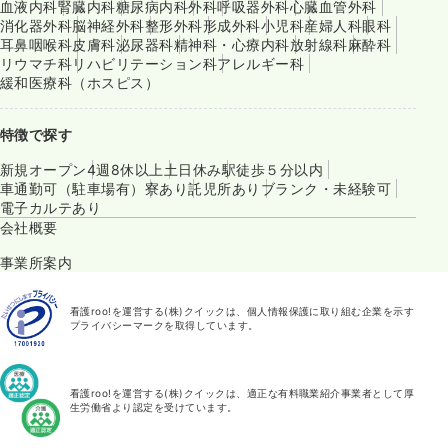
血液内科
腎臓内科
糖尿病内科
外科
呼吸器外科
心臓血管外科
消化器外科
脳神経外科
整形外科
形成外科
小児科
産婦人科
眼科
耳鼻咽喉科
皮膚科
泌尿器科
精神科・心療内科
放射線科
麻酔科
リウマチ科
リハビリテーション科
アレルギー科
緩和医療科（ホスピス）
特徴で探す
新規オープン
4週8休以上
土日休み
駅徒歩５分以内
車通勤可（駐車場有）
寮あり
託児所あり
ブランク・未経験可
電子カルテあり
会社概要
事業所案内
看護roo!を運営する(株)クイックは、個人情報保護に取り組む企業を示す
プライバシーマークを取得しています。
看護roo!を運営する(株)クイックは、適正な有料職業紹介事業者として厚
生労働省より認定を受けています。