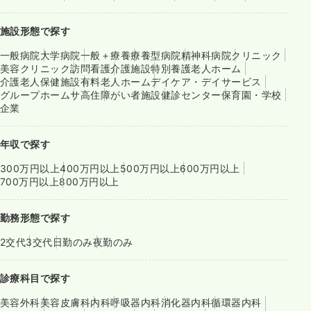
施設形態で探す
一般病院
大学病院
一般＋療養
療養型病院
精神科病院
クリニック
美容クリニック
訪問看護
介護施設
特別養護老人ホーム
介護老人保健施設
有料老人ホーム
デイケア・デイサービス
グループホーム
サ高住
障がい者施設
健診センター
保育園・学校
企業
年収で探す
300万円以上
400万円以上
500万円以上
600万円以上
700万円以上
800万円以上
勤務形態で探す
2交代
3交代
日勤のみ
夜勤のみ
診療科目で探す
美容外科
美容皮膚科
内科
呼吸器内科
消化器内科
循環器内科