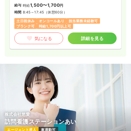
1,500〜1,700
給与
時給
円
時間
8:45～17:45
（休憩60分）
土日祝休み
オンコールあり
担当業務未経験可
ブランク可
時給1,700円以上可
気になる
詳細を見る
株式会社悠愛
訪問看護ステーションあい
エージェント求人
車通勤可