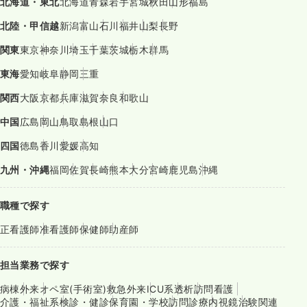
北海道・東北
北海道
青森
岩手
宮城
秋田
山形
福島
北陸・甲信越
新潟
富山
石川
福井
山梨
長野
関東
東京
神奈川
埼玉
千葉
茨城
栃木
群馬
東海
愛知
岐阜
静岡
三重
関西
大阪
京都
兵庫
滋賀
奈良
和歌山
中国
広島
岡山
鳥取
島根
山口
四国
徳島
香川
愛媛
高知
九州・沖縄
福岡
佐賀
長崎
熊本
大分
宮崎
鹿児島
沖縄
職種で探す
正看護師
准看護師
保健師
助産師
担当業務で探す
病棟
外来
オペ室(手術室)
救急外来
ICU系
透析
訪問看護
介護・福祉系
検診・健診
保育園・学校
訪問診療
内視鏡
治験関連