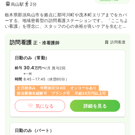
烏山駅
2分
栃木県那須烏山市を拠点に那珂川町や茂木町エリアまでをカバ
ーする、地域密着型の訪問看護ステーションです。 「ここちよ
い看護」を理念に、スタッフの心の余裕が良いケアを生むとい
う考えのもと、風通しが良く働きやすい職場環境の整備に力を
入れています。 24時間体制での緊急対応やターミナルケア、精
訪問看護
訪問看護
正・准看護師
神科訪問看護など幅広く対応し、地域の医療機関と連携しなが
らご利用者様一人ひとりに寄り添った看護を提供しています。
日勤のみ（常勤）
30.4
給与
万円〜
/月
賞与2回
※一例
時間
8:45～17:45
（休憩60分）
土日祝休み
年間休日124日
オンコールあり
担当業務未経験可
ブランク可
月給30万円以上可
気になる
詳細を見る
日勤のみ（パート）