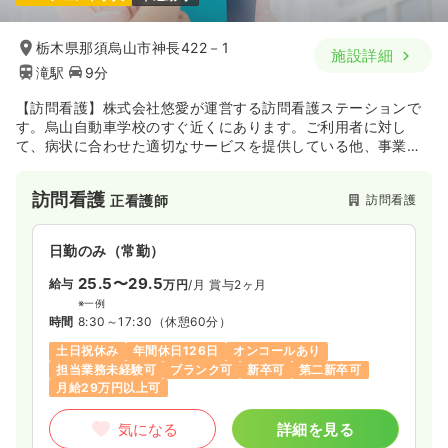
栃木県那須烏山市神長422－1
施設詳細
滝駅
9分
【訪問看護】株式会社悠愛が運営する訪問看護ステーションで
す。烏山自動車学校のすぐ近くにあります。ご利用者に対し
て、病状に合わせた適切なサービスを提供している他、事業所
として訪問看護以外にも居宅介護などのサービスを展開し地域
福祉に貢献しています。
訪問看護
訪問看護
正看護師
日勤のみ（常勤）
25.5〜29.5
給与
万円
/月
賞与2ヶ月
※一例
時間
8:30～17:30
（休憩60分）
土日祝休み
年間休日126日
オンコールあり
担当業務未経験可
ブランク可
新卒可
第二新卒可
月給29万円以上可
気になる
詳細を見る