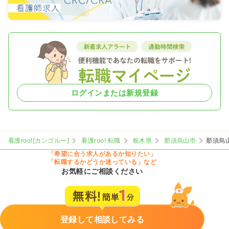
ログインまたは新規登録
看護roo![カンゴルー]
看護roo! 転職
栃木県
那須烏山市
那須烏
「希望に合う求人があるか知りたい」
「転職するかどうか迷っている」など
お気軽にご相談ください
登録して相談してみる