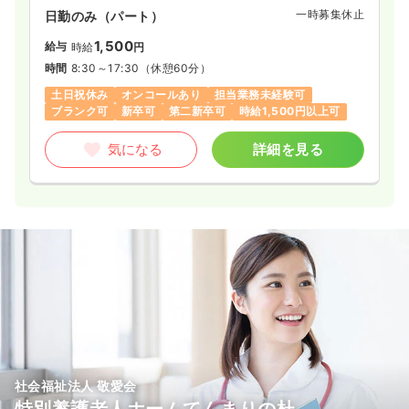
一時募集休止
日勤のみ（パート）
1,500
給与
時給
円
時間
8:30～17:30
（休憩60分）
土日祝休み
オンコールあり
担当業務未経験可
ブランク可
新卒可
第二新卒可
時給1,500円以上可
気になる
詳細を見る
社会福祉法人 敬愛会