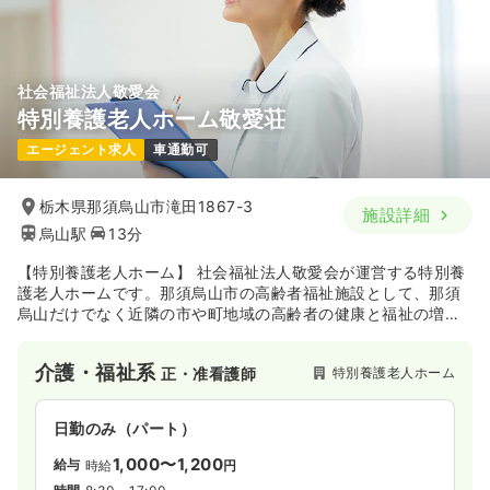
社会福祉法人敬愛会
特別養護老人ホーム敬愛荘
エージェント求人
車通勤可
栃木県那須烏山市滝田1867-3
施設詳細
烏山駅
13分
【特別養護老人ホーム】 社会福祉法人敬愛会が運営する特別養
護老人ホームです。那須烏山市の高齢者福祉施設として、那須
烏山だけでなく近隣の市や町地域の高齢者の健康と福祉の増進
を行っています。
介護・福祉系
特別養護老人ホーム
正・准看護師
日勤のみ（パート）
1,000〜1,200
給与
時給
円