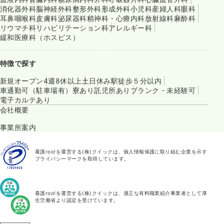
消化器外科
脳神経外科
整形外科
形成外科
小児科
産婦人科
眼科
耳鼻咽喉科
皮膚科
泌尿器科
精神科・心療内科
放射線科
麻酔科
リウマチ科
リハビリテーション科
アレルギー科
緩和医療科（ホスピス）
特徴で探す
新規オープン
4週8休以上
土日休み
駅徒歩５分以内
車通勤可（駐車場有）
寮あり
託児所あり
ブランク・未経験可
電子カルテあり
会社概要
事業所案内
看護roo!を運営する(株)クイックは、個人情報保護に取り組む企業を示す
プライバシーマークを取得しています。
看護roo!を運営する(株)クイックは、適正な有料職業紹介事業者として厚
生労働省より認定を受けています。