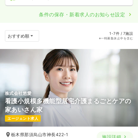
条件の保存・新着求人のお知らせ設定
1-7件 / 7施設
※一時募集休止中を含む
株式会社悠愛
看護小規模多機能型居宅介護まるごとケアの
家あいさん家
エージェント求人
栃木県那須烏山市神長422-1
施設詳細