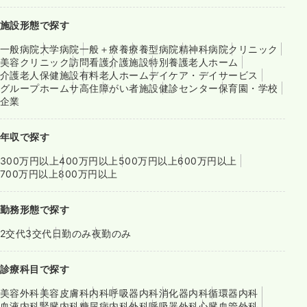
施設形態で探す
一般病院
大学病院
一般＋療養
療養型病院
精神科病院
クリニック
美容クリニック
訪問看護
介護施設
特別養護老人ホーム
介護老人保健施設
有料老人ホーム
デイケア・デイサービス
グループホーム
サ高住
障がい者施設
健診センター
保育園・学校
企業
年収で探す
300万円以上
400万円以上
500万円以上
600万円以上
700万円以上
800万円以上
勤務形態で探す
2交代
3交代
日勤のみ
夜勤のみ
診療科目で探す
美容外科
美容皮膚科
内科
呼吸器内科
消化器内科
循環器内科
血液内科
腎臓内科
糖尿病内科
外科
呼吸器外科
心臓血管外科