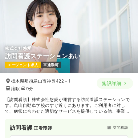
株式会社悠愛
訪問看護ステーションあい
エージェント求人
車通勤可
栃木県那須烏山市神長422－1
施設詳細
滝駅
9分
【訪問看護】株式会社悠愛が運営する訪問看護ステーションで
す。烏山自動車学校のすぐ近くにあります。ご利用者に対し
て、病状に合わせた適切なサービスを提供している他、事業所
として訪問看護以外にも居宅介護などのサービスを展開し地域
福祉に貢献しています。
訪問看護
訪問看護
正看護師