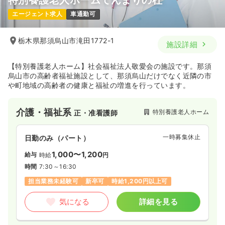
特別養護老人ホームてんまりの杜
エージェント求人
車通勤可
栃木県那須烏山市滝田1772-1
施設詳細
【特別養護老人ホーム】社会福祉法人敬愛会の施設です。那須
烏山市の高齢者福祉施設として、那須烏山だけでなく近隣の市
や町地域の高齢者の健康と福祉の増進を行っています。
介護・福祉系
特別養護老人ホーム
正・准看護師
一時募集休止
日勤のみ（パート）
1,000〜1,200
給与
時給
円
時間
7:30～16:30
担当業務未経験可
新卒可
時給1,200円以上可
気になる
詳細を見る