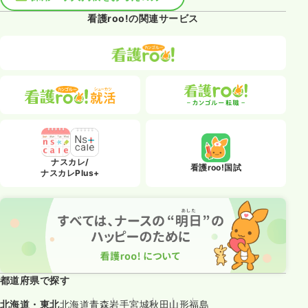
看護roo!の関連サービス
ナスカレ/
看護roo!国試
ナスカレPlus+
都道府県で探す
北海道・東北
北海道
青森
岩手
宮城
秋田
山形
福島