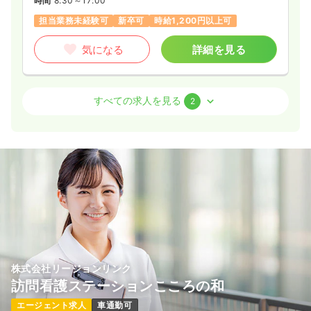
時間
8:30～17:00
担当業務未経験可
新卒可
時給1,200円以上可
気になる
詳細を見る
介護・福祉系
その他介護施設
正・准看護師
すべての求人を見る
2
一時募集休止
日勤のみ（パート）
1,000〜1,200
給与
時給
円
時間
7:30～16:30
オンコールあり
担当業務未経験可
新卒可
時給1,200円以上可
気になる
詳細を見る
株式会社リージョンリンク
介護・福祉系
デイケア・デイサービス
正・准看護師
訪問看護ステーションこころの和
エージェント求人
車通勤可