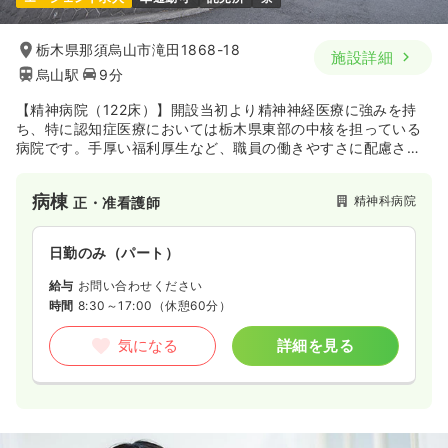
栃木県那須烏山市滝田1868-18
施設詳細
烏山駅
9分
【精神病院（122床）】開設当初より精神神経医療に強みを持
ち、特に認知症医療においては栃木県東部の中核を担っている
病院です。手厚い福利厚生など、職員の働きやすさに配慮され
た職場環境です。
病棟
精神科病院
正・准看護師
日勤のみ（パート）
給与
お問い合わせください
時間
8:30～17:00
（休憩60分）
気になる
詳細を見る