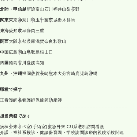
北陸・甲信越
新潟
富山
石川
福井
山梨
長野
関東
東京
神奈川
埼玉
千葉
茨城
栃木
群馬
東海
愛知
岐阜
静岡
三重
関西
大阪
京都
兵庫
滋賀
奈良
和歌山
中国
広島
岡山
鳥取
島根
山口
四国
徳島
香川
愛媛
高知
九州・沖縄
福岡
佐賀
長崎
熊本
大分
宮崎
鹿児島
沖縄
職種で探す
正看護師
准看護師
保健師
助産師
担当業務で探す
病棟
外来
オペ室(手術室)
救急外来
ICU系
透析
訪問看護
介護・福祉系
検診・健診
保育園・学校
訪問診療
内視鏡
治験関連