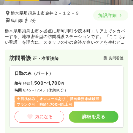
一時募集休止
日勤のみ（パート）
1,000〜1,200
給与
時給
円
栃木県那須烏山市金井２－１２－９
施設詳細
時間
7:30～16:30
烏山駅
2分
オンコールあり
担当業務未経験可
新卒可
栃木県那須烏山市を拠点に那珂川町や茂木町エリアまでをカバ
時給1,200円以上可
ーする、地域密着型の訪問看護ステーションです。 「ここちよ
い看護」を理念に、スタッフの心の余裕が良いケアを生むとい
気になる
詳細を見る
う考えのもと、風通しが良く働きやすい職場環境の整備に力を
入れています。 24時間体制での緊急対応やターミナルケア、精
訪問看護
訪問看護
正・准看護師
神科訪問看護など幅広く対応し、地域の医療機関と連携しなが
らご利用者様一人ひとりに寄り添った看護を提供しています。
日勤のみ（パート）
1,500〜1,700
給与
時給
円
時間
8:45～17:45
（休憩60分）
土日祝休み
オンコールあり
担当業務未経験可
ブランク可
時給1,700円以上可
気になる
詳細を見る