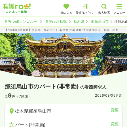
気になる
登録/ログイン
求人検索
メニュー
看護roo![カンゴルー]
看護roo! 転職
栃木県
那須烏山市
那須烏
【2026年8月最新】那須烏山市のパート(非常勤)の看護師/准看護師求人・転職・給料
那須烏山市のパート(非常勤)
の看護師求人
9
2026/08/06
更新
全
件（7施設）
変更
栃木県那須烏山市
変更
パート(非常勤)