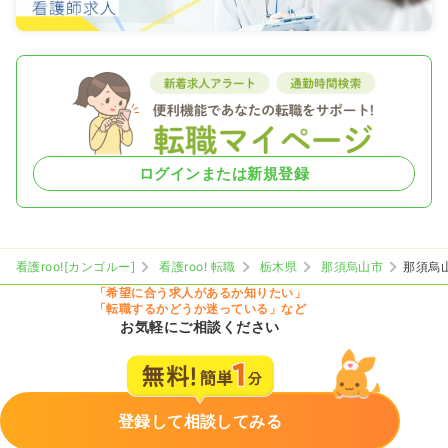
ログインまたは新規登録
看護roo![カンゴルー]
看護roo! 転職
栃木県
那須烏山市
那須烏
「希望に合う求人があるか知りたい」
「転職するかどうか迷っている」など
お気軽にご相談ください
登録して相談してみる