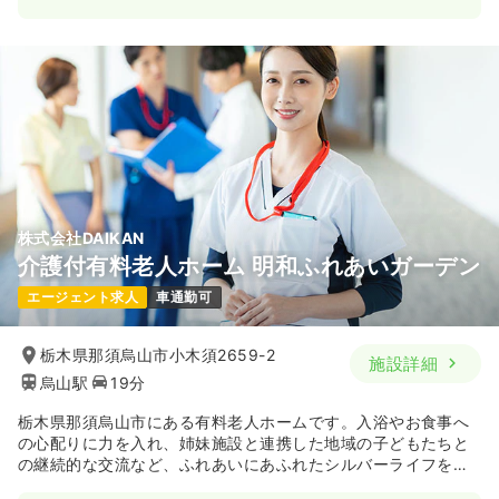
株式会社DAIKAN
介護付有料老人ホーム 明和ふれあいガーデン
エージェント求人
車通勤可
栃木県那須烏山市小木須2659-2
施設詳細
烏山駅
19分
栃木県那須烏山市にある有料老人ホームです。入浴やお食事へ
の心配りに力を入れ、姉妹施設と連携した地域の子どもたちと
の継続的な交流など、ふれあいにあふれたシルバーライフを提
供する施設です。