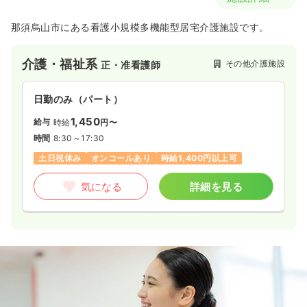
那須烏山市にある看護小規模多機能型居宅介護施設です。
介護・福祉系
その他介護施設
正・准看護師
日勤のみ（パート）
1,450
給与
時給
円〜
時間
8:30～17:30
土日祝休み
オンコールあり
時給1,400円以上可
気になる
詳細を見る