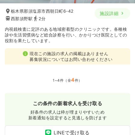
救急外来
一般＋療養
正看護師
栃木県那須塩原市西朝日町6-42
施設詳細
西那須野駅
2分
一時募集休止
日勤のみ（常勤）
内視鏡検査に定評のある地域密着型のクリニックです。各種検
23.4
給与
万円
/月
賞与80.1万円
診や生活習慣病など総合診察を行い、かかりつけ医院としての
※経験5年の例
役割を果たしています。
時間
8:30～17:30
4週8休以上
ブランク可
第二新卒可
現在この施設の求人の掲載はありません
月給24万円以上可
募集状況についてはお問い合わせください
気になる
詳細を見る
4
1~4件（全
件）
一時募集休止
2交代（常勤）
この条件の新着求人を受け取る
27.8
給与
万円
/月
賞与80.1万円
※経験5年の例
好条件の求人は枠が埋まりやすいため
時間
8:30～17:30
（休憩60分）
新着通知を設定すると見逃しを防げます
4週8休以上
ブランク可
第二新卒可
月給29万円以上可
LINEで受け取る