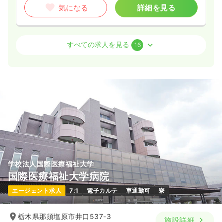
気になる
詳細を見る
病棟
一般＋療養
助産師
すべての求人を見る
16
一時募集休止
日勤のみ（常勤）
20.5〜24.6
給与
万円
/月
賞与2回
※一例
時間
8:30～17:30
（休憩60分）
4週8休以上
ブランク可
第二新卒可
月給24万円以上可
気になる
詳細を見る
学校法人国際医療福祉大学
国際医療福祉大学病院
一時募集休止
2交代（常勤）
エージェント求人
7:1
電子カルテ
車通勤可
寮
24.9〜29.0
給与
万円
/月
賞与2回
※一例
栃木県那須塩原市井口537-3
施設詳細
時間
8:30～17:30
（休憩60分）