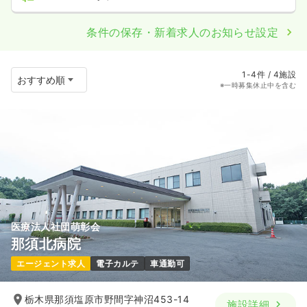
条件の保存・新着求人のお知らせ設定
1-4件 / 4施設
※一時募集休止中を含む
医療法人社団萌彰会
那須北病院
エージェント求人
電子カルテ
車通勤可
栃木県那須塩原市野間字神沼453-14
施設詳細