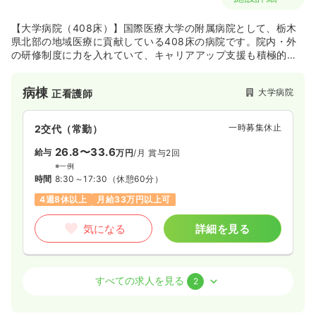
4週8休以上
ブランク可
第二新卒可
【大学病院（408床）】国際医療大学の附属病院として、栃木
月給29万円以上可
県北部の地域医療に貢献している408床の病院です。院内・外
の研修制度に力を入れていて、キャリアアップ支援も積極的に
気になる
詳細を見る
行っています！
病棟
大学病院
正看護師
病棟
一般＋療養
正看護師
一時募集休止
2交代（常勤）
一時募集休止
2交代（常勤）
26.8〜33.6
給与
万円
/月
賞与2回
※一例
33.9
給与
万円
/月
賞与2.8ヶ月
時間
8:30～17:30
（休憩60分）
※経験15年の例
時間
8:30～17:30
（休憩60分）
4週8休以上
月給33万円以上可
4週8休以上
ブランク可
第二新卒可
気になる
詳細を見る
月給33万円以上可
気になる
詳細を見る
外来
大学病院
正看護師
すべての求人を見る
2
外来
一般＋療養
正看護師
一時募集休止
日勤のみ（常勤）