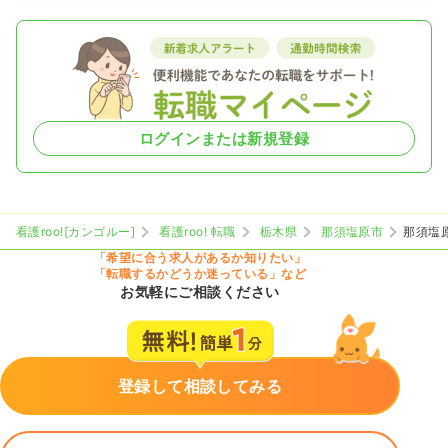
23.4
給与
万円
/月
賞与80.1万円
※経験5年の例
時間
8:30～17:30
4週8休以上
ブランク可
第二新卒可
月給24万円以上可
気になる
詳細を見る
ログインまたは新規登録
一時募集休止
2交代（常勤）
看護roo![カンゴルー]
看護roo! 転職
栃木県
那須塩原市
那須塩
27.8
給与
万円
/月
賞与80.1万円
「希望に合う求人があるか知りたい」
※経験5年の例
「転職するかどうか迷っている」など
時間
8:30～17:30
（休憩60分）
お気軽にご相談ください
4週8休以上
ブランク可
第二新卒可
月給29万円以上可
気になる
詳細を見る
登録して相談してみる