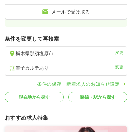
気になる
詳細を見る
メールで受け取る
一時募集休止
日勤のみ（パート）
条件を変更して再検索
給与
お問い合わせください
時間
8:30～17:30
変更
栃木県那須塩原市
ブランク可
第二新卒可
変更
電子カルテあり
気になる
詳細を見る
条件の保存・新着求人のお知らせ設定
オペ室(手術室)
一般＋療養
正看護師
現在地から探す
路線・駅から探す
一時募集休止
日勤のみ（常勤）
23.4
給与
万円〜
/月
賞与3.7ヶ月
おすすめ求人特集
※経験5年の例
時間
8:30～17:30