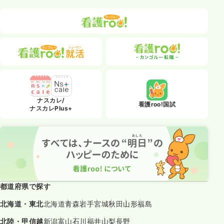
ナスカレ/
看護roo!国試
ナスカレPlus+
都道府県で探す
北海道・東北
北海道
青森
岩手
宮城
秋田
山形
福島
北陸・甲信越
新潟
富山
石川
福井
山梨
長野