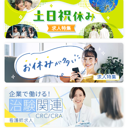
時間
8:30～17:30
4週8休以上
ブランク可
第二新卒可
月給23万円以上可
気になる
詳細を見る
一時募集休止
日勤のみ（パート）
給与
お問い合わせください
時間
8:30～17:30
ブランク可
第二新卒可
気になる
詳細を見る
ICU系
一般＋療養
正看護師
一時募集休止
日勤のみ（常勤）