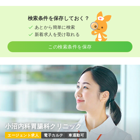
22.8〜29.6
給与
万円
/月
賞与2回
一時募集休止
2交代（常勤）
※一例
検索条件を保存しておく？
時間
8:30～17:30
（休憩60分）
27.8
給与
万円
/月
賞与80.1万円
あとから簡単に検索
※経験5年の例
4週8休以上
月給29万円以上可
時間
8:30～17:30
新着求人を受け取れる
気になる
詳細を見る
4週8休以上
ブランク可
第二新卒可
この検索条件を保存
月給29万円以上可
気になる
詳細を見る
オペ室(手術室)
大学病院
正看護師
一時募集休止
日勤のみ（常勤）
一時募集休止
日勤のみ（パート）
42.8〜49.6
給与
万円
/月
賞与2回
※一例
給与
お問い合わせください
時間
8:00～17:00
（休憩60分）
時間
8:30～17:30
4週8休以上
オンコールあり
月給40万円以上可
ブランク可
第二新卒可
気になる
詳細を見る
小沼内科胃腸科クリニック
気になる
詳細を見る
エージェント求人
電子カルテ
車通勤可