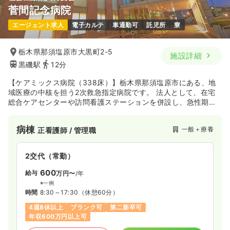
菅間記念病院
一時募集休止
日勤のみ（パート）
エージェント求人
電子カルテ
車通勤可
託児所
寮
給与
お問い合わせください
時間
8:30～17:30
栃木県那須塩原市大黒町2-5
施設詳細
気になる
詳細を見る
黒磯駅
12分
【ケアミックス病院（338床）】栃木県那須塩原市にある、地
域医療の中核を担う2次救急指定病院です。 法人として、在宅
訪問看護
一般病院
正看護師
総合ケアセンターや訪問看護ステーションを併設し、急性期か
ら在宅復帰まで一貫した看護を提供しています。 消化器、循環
一時募集休止
日勤のみ（常勤）
器、脳神経外科等の救急・急性期医療に加え、一次脳卒中セン
病棟
一般＋療養
正看護師 / 管理職
ターや透析センターも備え、専門性の高い治療を行っていま
24.0〜30.0
給与
万円
/月
賞与2ヶ月
す。
※一例
2交代（常勤）
時間
8:30～17:30
（休憩60分）
4週8休以上
オンコールあり
月給30万円以上可
600
給与
万円〜
/年
※一例
気になる
詳細を見る
時間
8:30～17:30
（休憩60分）
4週8休以上
ブランク可
第二新卒可
年収600万円以上可