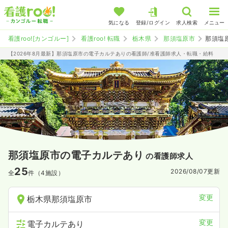
気になる
登録/ログイン
求人検索
メニュー
看護roo![カンゴルー]
看護roo! 転職
栃木県
那須塩原市
那須塩
【2026年8月最新】那須塩原市の電子カルテありの看護師/准看護師求人・転職・給料
那須塩原市の電子カルテあり
の看護師求人
25
2026/08/07
更新
全
件（4施設）
変更
栃木県那須塩原市
変更
電子カルテあり