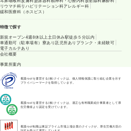
耳鼻咽喉科
皮膚科
泌尿器科
精神科・心療内科
放射線科
麻酔科
リウマチ科
リハビリテーション科
アレルギー科
緩和医療科（ホスピス）
特徴で探す
新規オープン
4週8休以上
土日休み
駅徒歩５分以内
車通勤可（駐車場有）
寮あり
託児所あり
ブランク・未経験可
電子カルテあり
会社概要
事業所案内
看護roo!を運営する(株)クイックは、個人情報保護に取り組む企業を示す
プライバシーマークを取得しています。
看護roo!を運営する(株)クイックは、適正な有料職業紹介事業者として厚
生労働省より認定を受けています。
看護roo!転職は東証プライム市場上場企業のクイックが、厚生労働大臣の
許可を受けて運営しています。