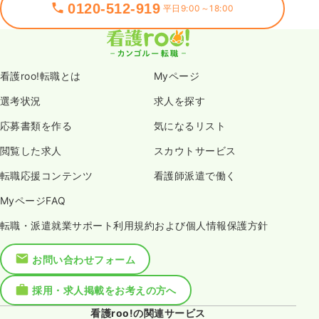
0120-512-919
一時募集休止
日勤のみ（パート）
平日9:00～18:00
給与
お問い合わせください
時間
8:30～17:30
ブランク可
第二新卒可
看護roo!転職とは
Myページ
気になる
詳細を見る
選考状況
求人を探す
応募書類を作る
気になるリスト
検診・健診
一般＋療養
保健師
閲覧した求人
スカウトサービス
転職応援コンテンツ
看護師派遣で働く
一時募集休止
日勤のみ（常勤）
MyページFAQ
24.1〜30.7
給与
万円
/月
賞与3.7ヶ月
※一例
転職・派遣就業サポート利用規約および個人情報保護方針
時間
8:30～17:30
日祝休み
月給30万円以上可
お問い合わせフォーム
気になる
詳細を見る
採用・求人掲載をお考えの方へ
看護roo!の関連サービス