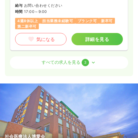
給与
お問い合わせください
時間
17:00～9:00
4週8休以上
担当業務未経験可
ブランク可
新卒可
第二新卒可
気になる
詳細を見る
外来
一般病院
正・准看護師
すべての求人を見る
3
一時募集休止
日勤のみ（常勤）
19.6〜25.6
給与
万円
/月
賞与2ヶ月
※一例
時間
8:30～17:30
月給25万円以上可
気になる
詳細を見る
社会医療法人博愛会