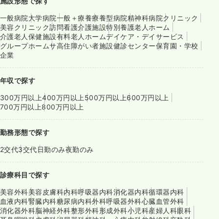
施設形態で探す
一般病院
大学病院
一般＋療養
療養型病院
精神科病院
クリニック
美容クリニック
訪問看護
介護施設
特別養護老人ホーム
介護老人保健施設
有料老人ホーム
デイケア・デイサービス
グループホーム
サ高住
障がい者施設
健診センター
保育園・学校
企業
年収で探す
300万円以上
400万円以上
500万円以上
600万円以上
700万円以上
800万円以上
勤務形態で探す
2交代
3交代
日勤のみ
夜勤のみ
診療科目で探す
美容外科
美容皮膚科
内科
呼吸器内科
消化器内科
循環器内科
血液内科
腎臓内科
糖尿病内科
外科
呼吸器外科
心臓血管外科
消化器外科
脳神経外科
整形外科
形成外科
小児科
産婦人科
眼科