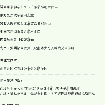
関東
東京
神奈川
埼玉
千葉
茨城
栃木
群馬
東海
愛知
岐阜
静岡
三重
関西
大阪
京都
兵庫
滋賀
奈良
和歌山
中国
広島
岡山
鳥取
島根
山口
四国
徳島
香川
愛媛
高知
九州・沖縄
福岡
佐賀
長崎
熊本
大分
宮崎
鹿児島
沖縄
職種で探す
正看護師
准看護師
保健師
助産師
担当業務で探す
病棟
外来
オペ室(手術室)
救急外来
ICU系
透析
訪問看護
介護・福祉系
検診・健診
保育園・学校
訪問診療
内視鏡
治験関連