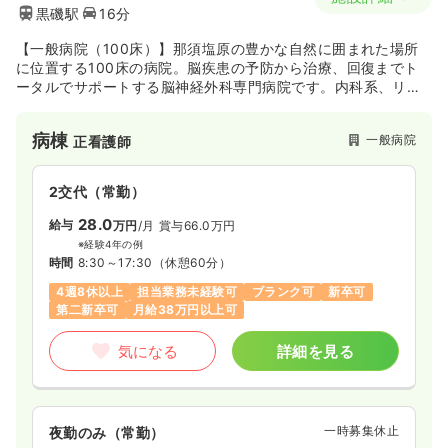
黒磯駅
16分
【一般病院（100床）】那須塩原の豊かな自然に囲まれた場所
に位置する100床の病院。脳疾患の予防から治療、回復までト
ータルでサポートする脳神経外科専門病院です。内科系、リハ
ビリテーションなど幅広く医療を提供して地域貢献に取り組ん
でいる病院です。
病棟
一般病院
正看護師
2交代（常勤）
28.0
給与
万円
/月
賞与66.0万円
※経験4年の例
時間
8:30～17:30
（休憩60分）
4週8休以上
担当業務未経験可
ブランク可
新卒可
第二新卒可
月給38万円以上可
気になる
詳細を見る
一時募集休止
夜勤のみ（常勤）