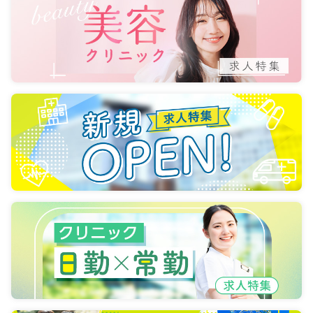
4週8休以上
ブランク可
第二新卒可
月給23万円以上可
気になる
詳細を見る
一時募集休止
日勤のみ（パート）
給与
お問い合わせください
時間
8:30～17:30
ブランク可
第二新卒可
気になる
詳細を見る
訪問看護
一般＋療養
正看護師
一時募集休止
日勤のみ（常勤）
23.4
給与
万円〜
/月
賞与80.1万円
※経験5年の例