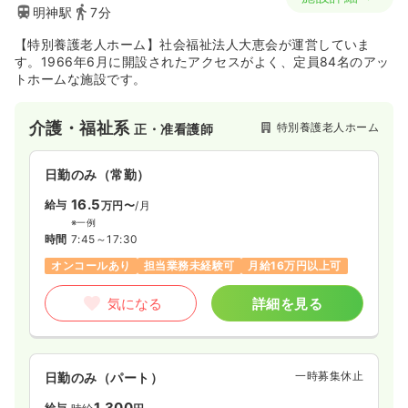
明神駅
7分
【特別養護老人ホーム】社会福祉法人大恵会が運営していま
す。1966年6月に開設されたアクセスがよく、定員84名のアッ
トホームな施設です。
介護・福祉系
特別養護老人ホーム
正・准看護師
日勤のみ（常勤）
16.5
給与
万円〜
/月
※一例
時間
7:45～17:30
オンコールあり
担当業務未経験可
月給16万円以上可
気になる
詳細を見る
一時募集休止
日勤のみ（パート）
1,300
給与