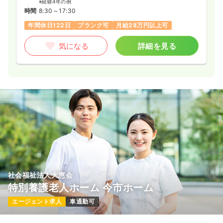
※経験4年の例
時間
8:30～17:30
年間休日122日
ブランク可
月給28万円以上可
気になる
詳細を見る
社会福祉法人大恵会
特別養護老人ホーム 今市ホーム
エージェント求人
車通勤可