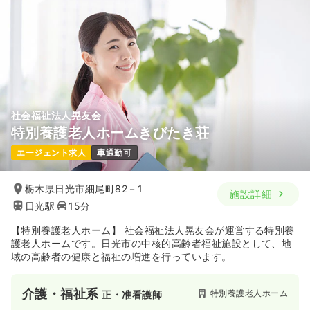
社会福祉法人晃友会
特別養護老人ホームきびたき荘
エージェント求人
車通勤可
栃木県日光市細尾町82－1
施設詳細
日光駅
15分
【特別養護老人ホーム】 社会福祉法人晃友会が運営する特別養
護老人ホームです。日光市の中核的高齢者福祉施設として、地
域の高齢者の健康と福祉の増進を行っています。
介護・福祉系
特別養護老人ホーム
正・准看護師