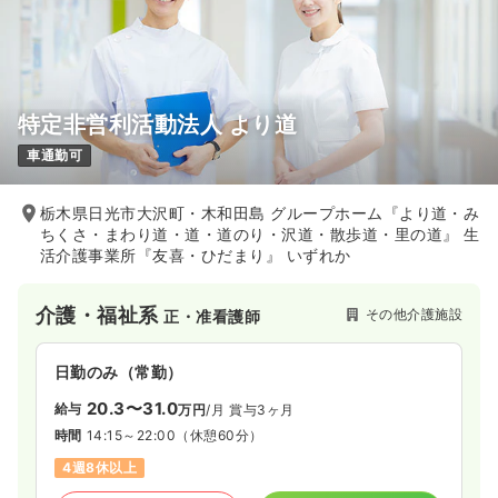
特定非営利活動法人 より道
車通勤可
栃木県日光市大沢町・木和田島 グループホーム『より道・み
ちくさ・まわり道・道・道のり・沢道・散歩道・里の道』 生
活介護事業所『友喜・ひだまり』 いずれか
介護・福祉系
その他介護施設
正・准看護師
日勤のみ（常勤）
20.3〜31.0
給与
万円
/月
賞与3ヶ月
時間
14:15～22:00
（休憩60分）
4週8休以上