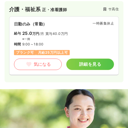
介護・福祉系
サ高住
正・准看護師
一時募集休止
日勤のみ（常勤）
25.0
給与
万円
/月
賞与40.0万円
※一例
時間
9:00～18:00
ブランク可
月給25万円以上可
気になる
詳細を見る