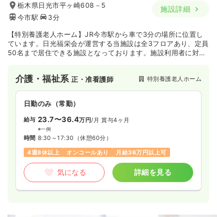
栃木県日光市平ヶ崎608－5
施設詳細
今市駅
3分
【特別養護老人ホーム】JR今市駅から車で3分の場所に位置し
ています。日光福栄会が運営する当施設は全3フロアあり、定員
50名まで居住できる施設となっております。施設利用者に対
し、最良のサービスを提供しています。
介護・福祉系
特別養護老人ホーム
正・准看護師
日勤のみ（常勤）
23.7〜36.4
給与
万円
/月
賞与4ヶ月
※一例
時間
8:30～17:30
（休憩60分）
4週8休以上
オンコールあり
月給36万円以上可
気になる
詳細を見る