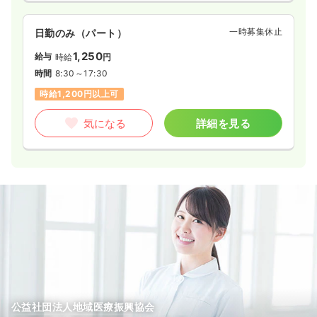
一時募集休止
日勤のみ（パート）
1,250
給与
時給
円
時間
8:30～17:30
時給1,200円以上可
気になる
詳細を見る
公益社団法人地域医療振興協会