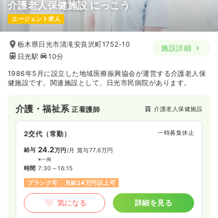
介護老人保健施設 にっこう
エージェント求人
栃木県日光市清滝安良沢町1752-10
施設詳細
日光駅
10分
1986年5月に設立した地域医療振興協会が運営する介護老人保
健施設です。関連施設として、日光市民病院があります。
介護・福祉系
介護老人保健施設
正看護師
一時募集休止
2交代（常勤）
24.2
給与
万円
/月
賞与77.6万円
※一例
時間
7:30～16:15
ブランク可
月給24万円以上可
気になる
詳細を見る