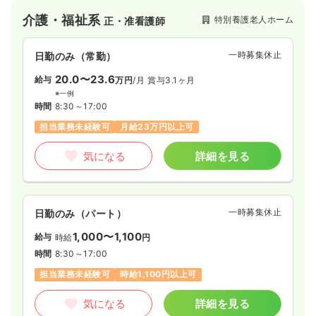
づくりに努めて参ります。
介護・福祉系
特別養護老人ホーム
正・准看護師
一時募集休止
日勤のみ（常勤）
20.0〜23.6
給与
万円
/月
賞与3.1ヶ月
※一例
時間
8:30～17:00
担当業務未経験可
月給23万円以上可
気になる
詳細を見る
一時募集休止
日勤のみ（パート）
1,000〜1,100
給与
時給
円
時間
8:30～17:00
担当業務未経験可
時給1,100円以上可
気になる
詳細を見る