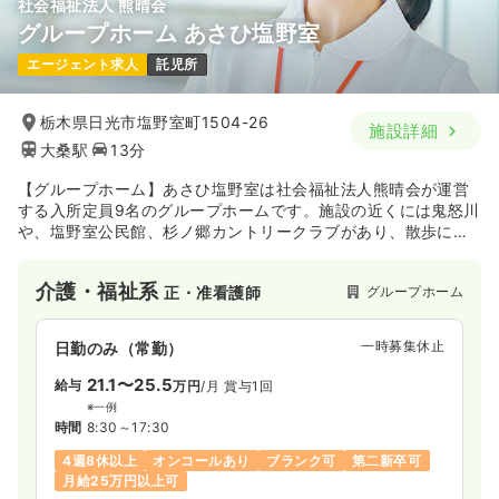
社会福祉法人 熊晴会
グループホーム あさひ塩野室
エージェント求人
託児所
栃木県日光市塩野室町1504-26
施設詳細
大桑駅
13分
【グループホーム】あさひ塩野室は社会福祉法人熊晴会が運営
する入所定員9名のグループホームです。施設の近くには鬼怒川
や、塩野室公民館、杉ノ郷カントリークラブがあり、散歩にも
最適な環境です。「つどって」、「かたって」、「なごん
で」、「いやされる」場になれるように地域住民に密着したサ
介護・福祉系
グループホーム
正・准看護師
ービスを日々提供しています。
一時募集休止
日勤のみ（常勤）
21.1〜25.5
給与
万円
/月
賞与1回
※一例
時間
8:30～17:30
4週8休以上
オンコールあり
ブランク可
第二新卒可
月給25万円以上可