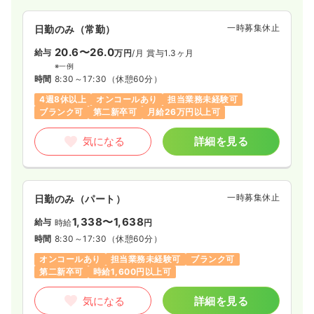
一時募集休止
日勤のみ（常勤）
20.6〜26.0
給与
万円
/月
賞与1.3ヶ月
※一例
時間
8:30～17:30
（休憩60分）
4週8休以上
オンコールあり
担当業務未経験可
ブランク可
第二新卒可
月給26万円以上可
気になる
詳細を見る
一時募集休止
日勤のみ（パート）
1,338〜1,638
給与
時給
円
時間
8:30～17:30
（休憩60分）
オンコールあり
担当業務未経験可
ブランク可
第二新卒可
時給1,600円以上可
気になる
詳細を見る