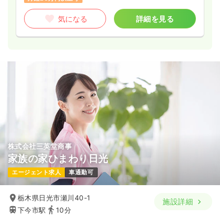
気になる
詳細を見る
株式会社三英堂商事
家族の家ひまわり日光
エージェント求人
車通勤可
栃木県日光市瀬川40-1
施設詳細
下今市駅
10分