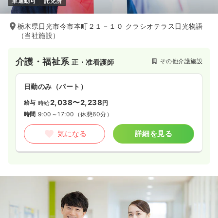
車通勤可
託児所
栃木県日光市今市本町２１－１０ クラシオテラス日光物語
（当社施設）
介護・福祉系
その他介護施設
正・准看護師
日勤のみ（パート）
2,038〜2,238
給与
時給
円
時間
9:00～17:00
（休憩60分）
気になる
詳細を見る