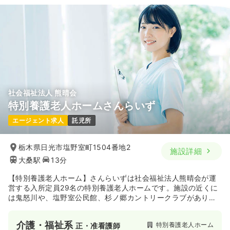
社会福祉法人 熊晴会
特別養護老人ホームさんらいず
エージェント求人
託児所
栃木県日光市塩野室町1504番地2
施設詳細
大桑駅
13分
【特別養護老人ホーム】さんらいずは社会福祉法人熊晴会が運
営する入所定員29名の特別養護老人ホームです。施設の近くに
は鬼怒川や、塩野室公民館、杉ノ郷カントリークラブがあり、
散歩にも最適な環境です。また、定員10名のショートステイも
併設しており、地域住民に密着したサービスを提供していま
介護・福祉系
特別養護老人ホーム
正・准看護師
す。