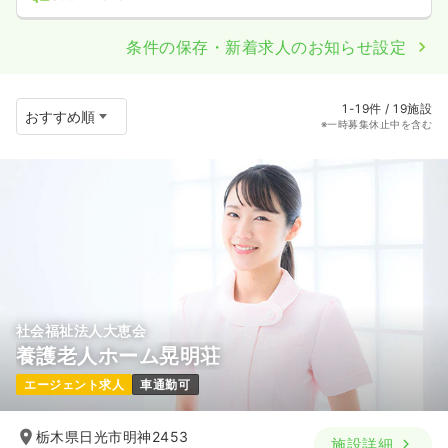
条件の保存・新着求人のお知らせ設定
1-19件 / 19施設
※一時募集休止中を含む
社会福祉法人大恵会
養護老人ホーム晃明荘
エージェント求人
車通勤可
栃木県日光市明神2453
施設詳細