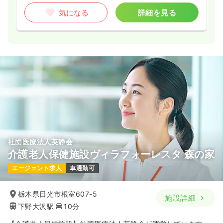
気になる
詳細を見る
社団医療法人英静会
介護老人保健施設ヴィラフォーレスタ 森の家
エージェント求人
車通勤可
栃木県日光市根室607-5
施設詳細
下野大沢駅
10分