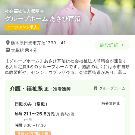
社会福祉法人熊晴会
グループホーム あさひ芹沼
エージェント求人
栃木県日光市芹沼1739－41
施設詳細
大桑駅
4分
【グループホーム】あさひ芹沼は社会福祉法人熊晴会が運営す
る入所定員9名のグループホームです。施設の近くには今市自動
車教習所や、センショウプラザ今市、会津西街道があり、暮ら
しやすい環境です。「つどって」、「かたって」、「なごん
で」、「いやされる」場になれるように地域住民に密着したサ
介護・福祉系
グループホーム
正・准看護師
ービスを日々提供しています。
一時募集休止
日勤のみ（常勤）
21.1〜25.5
給与
万円
/月
賞与2回
※一例
時間
8:30～17:30
月給25万円以上可