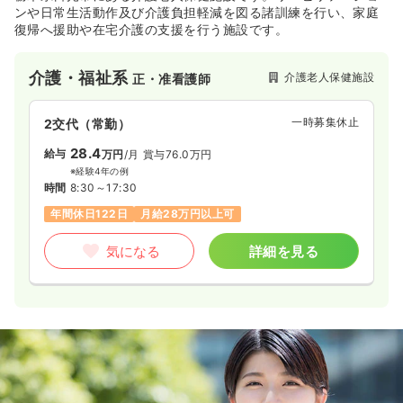
ンや日常生活動作及び介護負担軽減を図る諸訓練を行い、家庭
復帰へ援助や在宅介護の支援を行う施設です。
介護・福祉系
介護老人保健施設
正・准看護師
一時募集休止
2交代（常勤）
28.4
給与
万円
/月
賞与76.0万円
※経験4年の例
時間
8:30～17:30
年間休日122日
月給28万円以上可
気になる
詳細を見る