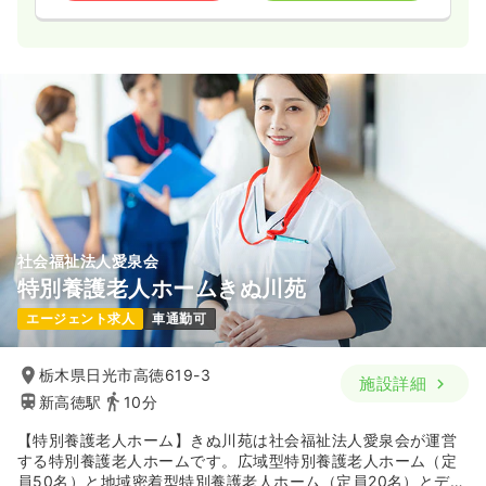
社会福祉法人愛泉会
特別養護老人ホームきぬ川苑
エージェント求人
車通勤可
栃木県日光市高徳619-3
施設詳細
新高徳駅
10分
【特別養護老人ホーム】きぬ川苑は社会福祉法人愛泉会が運営
する特別養護老人ホームです。広域型特別養護老人ホーム（定
員50名）と地域密着型特別養護老人ホーム（定員20名）とデイ