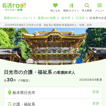
気になる
登録/ログイン
求人検索
メニュー
看護roo![カンゴルー]
看護roo! 転職
栃木県
日光市
日光市の介
【2026年8月最新】日光市の介護・福祉系の看護師/准看護師求人・転職・給料
日光市の介護・福祉系
の看護師求人
30
2026/08/06
更新
全
件（19施設）
変更
栃木県日光市
変更
介護・福祉系