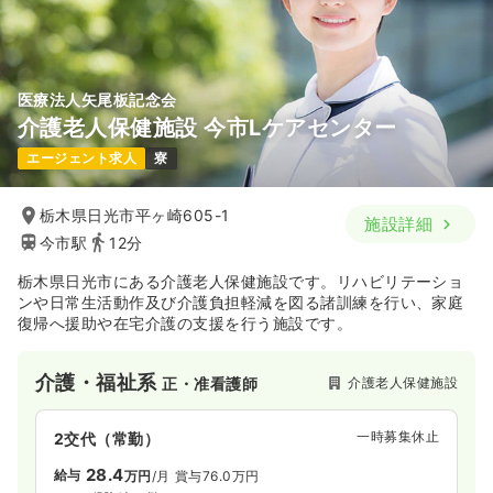
医療法人矢尾板記念会
介護老人保健施設 今市Lケアセンター
エージェント求人
寮
栃木県日光市平ヶ崎605-1
施設詳細
今市駅
12分
栃木県日光市にある介護老人保健施設です。リハビリテーショ
ンや日常生活動作及び介護負担軽減を図る諸訓練を行い、家庭
復帰へ援助や在宅介護の支援を行う施設です。
介護・福祉系
介護老人保健施設
正・准看護師
一時募集休止
2交代（常勤）
28.4
給与
万円
/月
賞与76.0万円