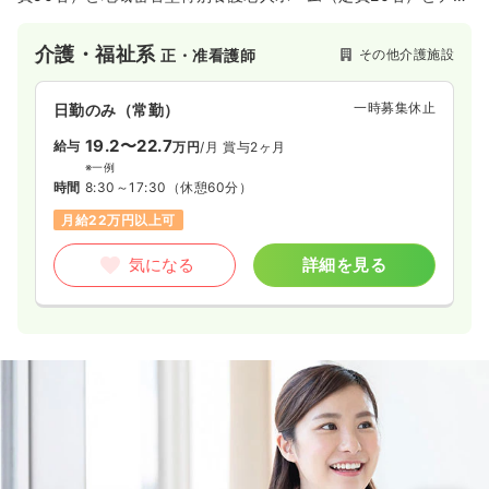
サービスセンターを併設しています。鬼怒川の付近に位置して
おり、自然豊かな環境の中、地域住民に密着したサービスを提
介護・福祉系
その他介護施設
正・准看護師
供しています。
一時募集休止
日勤のみ（常勤）
19.2〜22.7
給与
万円
/月
賞与2ヶ月
※一例
時間
8:30～17:30
（休憩60分）
月給22万円以上可
気になる
詳細を見る