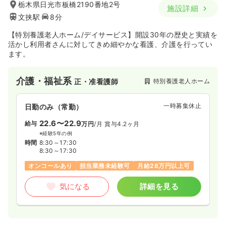
栃木県日光市板橋2190番地2号
施設詳細
文挟駅
8分
【特別養護老人ホーム/デイサービス】開設30年の歴史と実績を
活かし利用者さんに対してきめ細やかな看護、介護を行ってい
ます。
介護・福祉系
特別養護老人ホーム
正・准看護師
一時募集休止
日勤のみ（常勤）
22.6〜22.9
給与
万円
/月
賞与4.2ヶ月
※経験5年の例
時間
8:30～17:30
8:30～17:30
オンコールあり
担当業務未経験可
月給28万円以上可
気になる
詳細を見る