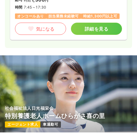
時給
円
時間
7:45～17:30
オンコールあり
担当業務未経験可
時給1,300円以上可
気になる
詳細を見る
社会福祉法人日光福栄会
特別養護老人ホームひらがさ喜の里
エージェント求人
車通勤可