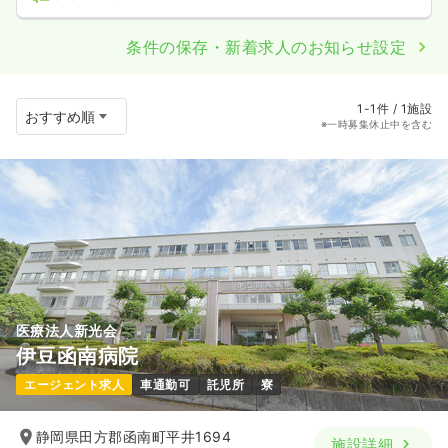
条件の保存・新着求人のお知らせ設定
1-1件 / 1施設
※一時募集休止中を含む
医療法人新光会
伊豆函南病院
エージェント求人
車通勤可
託児所
寮
静岡県田方郡函南町平井1694
施設詳細