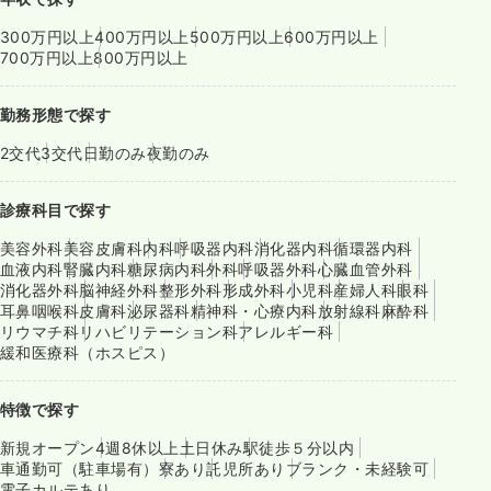
300万円以上
400万円以上
500万円以上
600万円以上
700万円以上
800万円以上
勤務形態で探す
2交代
3交代
日勤のみ
夜勤のみ
診療科目で探す
美容外科
美容皮膚科
内科
呼吸器内科
消化器内科
循環器内科
血液内科
腎臓内科
糖尿病内科
外科
呼吸器外科
心臓血管外科
消化器外科
脳神経外科
整形外科
形成外科
小児科
産婦人科
眼科
耳鼻咽喉科
皮膚科
泌尿器科
精神科・心療内科
放射線科
麻酔科
リウマチ科
リハビリテーション科
アレルギー科
緩和医療科（ホスピス）
特徴で探す
新規オープン
4週8休以上
土日休み
駅徒歩５分以内
車通勤可（駐車場有）
寮あり
託児所あり
ブランク・未経験可
電子カルテあり