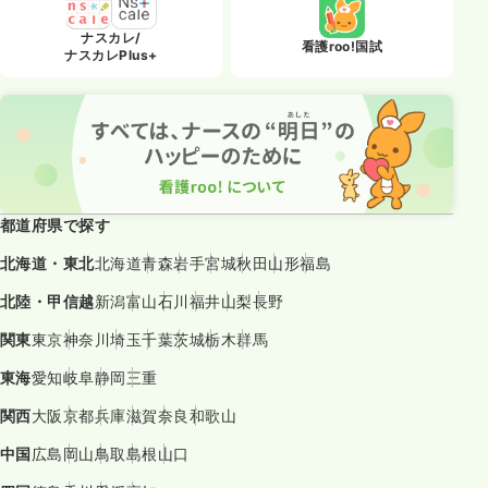
ナスカレ/
看護roo!国試
ナスカレPlus+
都道府県で探す
北海道・東北
北海道
青森
岩手
宮城
秋田
山形
福島
北陸・甲信越
新潟
富山
石川
福井
山梨
長野
関東
東京
神奈川
埼玉
千葉
茨城
栃木
群馬
東海
愛知
岐阜
静岡
三重
関西
大阪
京都
兵庫
滋賀
奈良
和歌山
中国
広島
岡山
鳥取
島根
山口