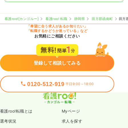
看護roo![カンゴルー]
看護roo! 転職
静岡県
田方郡函南町
田方
「希望に合う求人があるか知りたい」
「転職するかどうか迷っている」など
お気軽にご相談ください
登録して相談してみる
0120-512-919
平日9:00～18:00
看護roo!転職とは
Myページ
選考状況
求人を探す