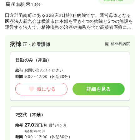
函南駅
10分
田方郡函南町にある328床の精神科病院です。運営母体となる
医療法人新光会は横浜市に本部を置き4つの病院と5つの施設を
運営する法人で、精神疾患の治療や痴呆を含む高齢者医療に力
を入れています。
病棟
精神科病院
正・准看護師
日勤のみ（常勤）
給与
お問い合わせください
時間
9:00～17:00
（休憩60分）
気になる
詳細を見る
2交代（常勤）
27.0
給与
万円
/月
賞与4ヶ月
※経験3年の例
時間
9:00～17:00
（休憩60分）