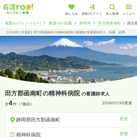
気になる
登録/ログイン
求人検索
メニュー
看護roo![カンゴルー]
看護roo! 転職
静岡県
田方郡函南町
田方
【2026年7月最新】田方郡函南町の精神科病院の看護師/准看護師求人・転職・給料
田方郡函南町の精神科病院
の看護師求人
4
2026/07/30
更新
全
件（1施設）
変更
静岡県田方郡函南町
変更
精神科病院