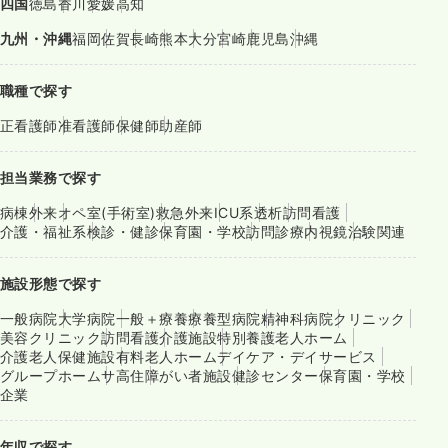
四国
徳島
香川
愛媛
高知
九州・沖縄
福岡
佐賀
長崎
熊本
大分
宮崎
鹿児島
沖縄
職種で探す
正看護師
准看護師
保健師
助産師
担当業務で探す
病棟
外来
オペ室(手術室)
救急外来
ICU系
透析
訪問看護
介護・福祉系
検診・健診
保育園・学校
訪問診療
内視鏡
治験関連
施設形態で探す
一般病院
大学病院
一般＋療養
療養型病院
精神科病院
クリニック
美容クリニック
訪問看護
介護施設
特別養護老人ホーム
介護老人保健施設
有料老人ホーム
デイケア・デイサービス
グループホーム
サ高住
障がい者施設
健診センター
保育園・学校
企業
年収で探す