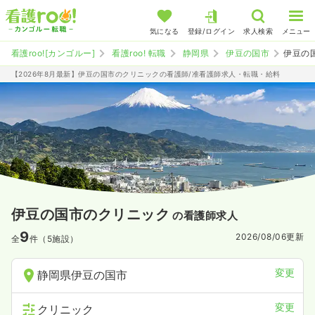
気になる
登録/ログイン
求人検索
メニュー
看護roo![カンゴルー]
看護roo! 転職
静岡県
伊豆の国市
伊豆の
【2026年8月最新】伊豆の国市のクリニックの看護師/准看護師求人・転職・給料
伊豆の国市のクリニック
の看護師求人
9
2026/08/06
更新
全
件（5施設）
変更
静岡県伊豆の国市
変更
クリニック