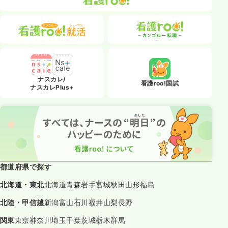
ナスカレ/
看護roo!国試
ナスカレPlus+
都道府県で探す
北海道・東北
北海道
青森
岩手
宮城
秋田
山形
福島
北陸・甲信越
新潟
富山
石川
福井
山梨
長野
関東
東京
神奈川
埼玉
千葉
茨城
栃木
群馬