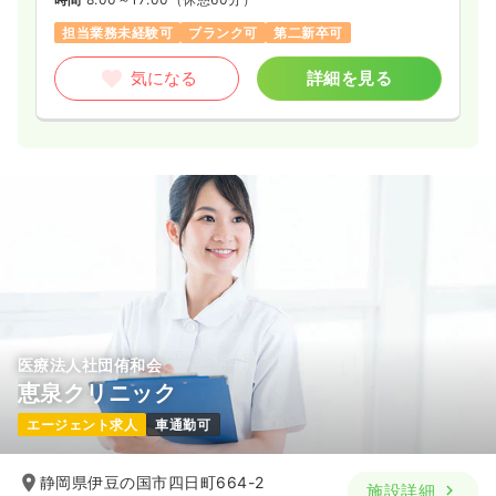
担当業務未経験可
ブランク可
第二新卒可
気になる
詳細を見る
医療法人社団侑和会
恵泉クリニック
エージェント求人
車通勤可
静岡県伊豆の国市四日町664-2
施設詳細