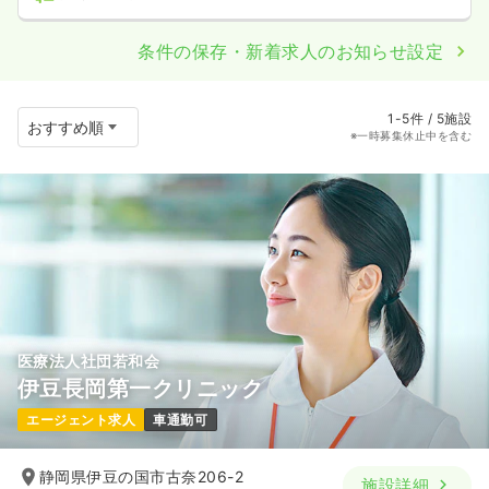
条件の保存・新着求人のお知らせ設定
1-5件 / 5施設
※一時募集休止中を含む
医療法人社団若和会
伊豆長岡第一クリニック
エージェント求人
車通勤可
静岡県伊豆の国市古奈206-2
施設詳細