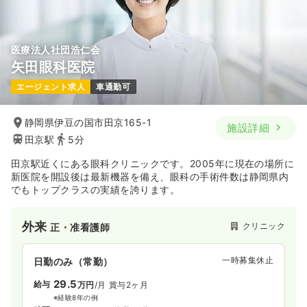
医療法人社団浩仁会
矢田眼科医院
エージェント求人
車通勤可
静岡県伊豆の国市田京165-1
施設詳細
田京駅
5分
田京駅近くにある眼科クリニックです。2005年に現在の場所に
新医院を開設後は最新機器を備え、眼科の手術件数は静岡県内
でもトップクラスの実績を誇ります。
外来
クリニック
正・准看護師
一時募集休止
日勤のみ（常勤）
29.5
給与
万円
/月
賞与2ヶ月
※経験8年の例