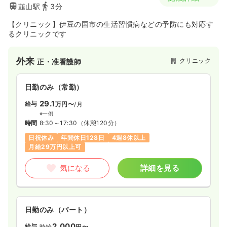
韮山駅
3分
【クリニック】伊豆の国市の生活習慣病などの予防にも対応す
るクリニックです
外来
クリニック
正・准看護師
日勤のみ（常勤）
29.1
給与
万円〜
/月
※一例
時間
8:30～17:30
（休憩120分）
日祝休み
年間休日128日
4週8休以上
月給29万円以上可
気になる
詳細を見る
日勤のみ（パート）
2,000
給与
時給
円〜