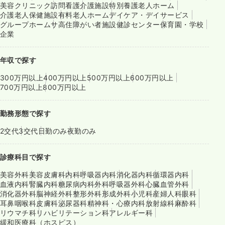
美容クリニック
訪問看護
介護施設
特別養護老人ホーム
介護老人保健施設
有料老人ホーム
デイケア・デイサービス
グループホーム
サ高住
障がい者施設
健診センター
保育園・学校
企業
年収で探す
300万円以上
400万円以上
500万円以上
600万円以上
700万円以上
800万円以上
勤務形態で探す
2交代
3交代
日勤のみ
夜勤のみ
診療科目で探す
美容外科
美容皮膚科
内科
呼吸器内科
消化器内科
循環器内科
血液内科
腎臓内科
糖尿病内科
外科
呼吸器外科
心臓血管外科
消化器外科
脳神経外科
整形外科
形成外科
小児科
産婦人科
眼科
耳鼻咽喉科
皮膚科
泌尿器科
精神科・心療内科
放射線科
麻酔科
リウマチ科
リハビリテーション科
アレルギー科
緩和医療科（ホスピス）