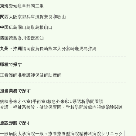
東海
愛知
岐阜
静岡
三重
関西
大阪
京都
兵庫
滋賀
奈良
和歌山
中国
広島
岡山
鳥取
島根
山口
四国
徳島
香川
愛媛
高知
九州・沖縄
福岡
佐賀
長崎
熊本
大分
宮崎
鹿児島
沖縄
職種で探す
正看護師
准看護師
保健師
助産師
担当業務で探す
病棟
外来
オペ室(手術室)
救急外来
ICU系
透析
訪問看護
介護・福祉系
検診・健診
保育園・学校
訪問診療
内視鏡
治験関連
施設形態で探す
一般病院
大学病院
一般＋療養
療養型病院
精神科病院
クリニック