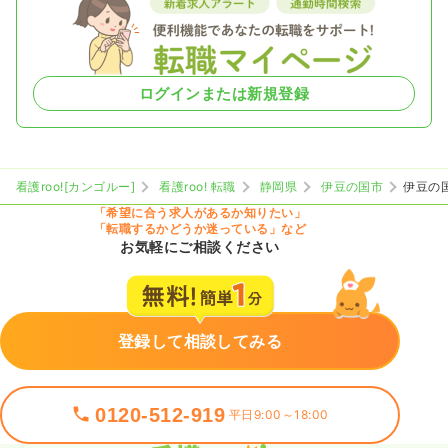
ログインまたは新規登録
看護roo![カンゴルー]
看護roo! 転職
静岡県
伊豆の国市
伊豆の
「希望に合う求人があるか知りたい」
「転職するかどうか迷っている」など
お気軽にご相談ください
登録して相談してみる
0120-512-919
平日9:00～18:00