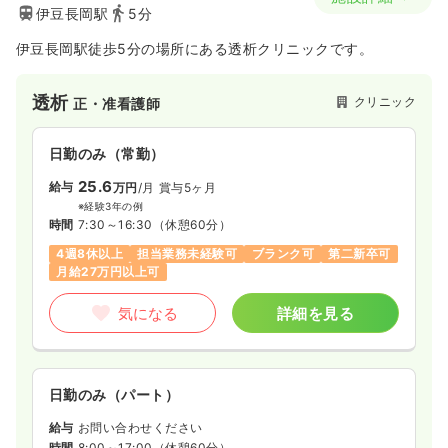
伊豆長岡駅
5分
伊豆長岡駅徒歩5分の場所にある透析クリニックです。
透析
クリニック
正・准看護師
日勤のみ（常勤）
25.6
給与
万円
/月
賞与5ヶ月
※経験3年の例
時間
7:30～16:30
（休憩60分）
4週8休以上
担当業務未経験可
ブランク可
第二新卒可
月給27万円以上可
気になる
詳細を見る
日勤のみ（パート）
給与
お問い合わせください
時間
8:00～17:00
（休憩60分）