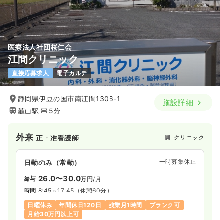
医療法人社団桜仁会
江間クリニック
直接応募求人
電子カルテ
静岡県伊豆の国市南江間1306-1
施設詳細
韮山駅
5分
外来
クリニック
正・准看護師
一時募集休止
日勤のみ（常勤）
26.0〜30.0
給与
万円
/月
時間
8:45～17:45
（休憩60分）
日曜休み
年間休日120日
残業月1時間
ブランク可
月給30万円以上可