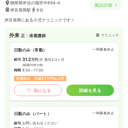
静岡県伊豆の国市中894-4
施設詳細
伊豆長岡駅
6分
伊豆長岡にある小児クリニックです！
外来
クリニック
正・准看護師
一時募集休止
日勤のみ（常勤）
31.2
給与
万円
/月
賞与3.3ヶ月
※経験30年の例
時間
8:30～17:00
日祝休み
月給33万円以上可
気になる
詳細を見る
一時募集休止
日勤のみ（パート）
給与
お問い合わせください