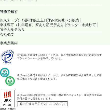
特徴で探す
新規オープン
4週8休以上
土日休み
駅徒歩５分以内
車通勤可（駐車場有）
寮あり
託児所あり
ブランク・未経験可
電子カルテあり
会社概要
事業所案内
看護roo!を運営する(株)クイックは、個人情報保護に取り組む企業を示す
プライバシーマークを取得しています。
看護roo!を運営する(株)クイックは、適正な有料職業紹介事業者として厚
生労働省より認定を受けています。
看護roo!転職は東証プライム市場上場企業のクイックが、厚生労働大臣の
許可を受けて運営しています。
厚生労働大臣許可27-ユ-020100