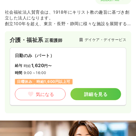
社会福祉法人賛育会は、1918年にキリスト教の趣旨に基づき創
立した法人になります。
創立100年を超え、東京・長野・静岡に様々な施設を展開する
安定した法人です。
介護・福祉系
デイケア・デイサービス
正看護師
日勤のみ（パート）
1,620
給与
時給
円〜
時間
9:00～16:00
日曜休み
時給1,600円以上可
気になる
詳細を見る