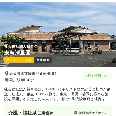
オペ室(手術室)
一般病院
正看護師
一時募集休止
日勤のみ（常勤）
24.5
給与
万円〜
/月
賞与4.5ヶ月
※一例
時間
8:15～17:00
（休憩60分）
年間休日125日
オンコールあり
月給24万円以上可
社会福祉法人賛育会
気になる
詳細を見る
東海清風園
エージェント求人
車通勤可
静岡県御前崎市池新田4094
施設詳細
菊川駅
30分
社会福祉法人賛育会は、1918年にキリスト教の趣旨に基づき創
立した法人。創立100年を超え、東京・長野・静岡に様々な施
設を展開する安定した法人です。地域の隣接診療所と連携を図
り、高齢者の生活を支えています。
介護・福祉系
特別養護老人ホーム
正看護師