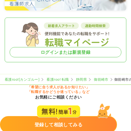
ログインまたは新規登録
看護roo![カンゴルー]
看護roo! 転職
静岡県
御前崎市
御前崎市
「希望に合う求人があるか知りたい」
「転職するかどうか迷っている」など
お気軽にご相談ください
登録して相談してみる