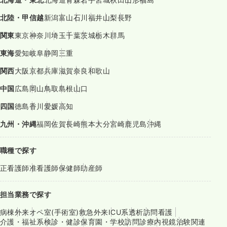
北陸・甲信越
新潟
富山
石川
福井
山梨
長野
関東
東京
神奈川
埼玉
千葉
茨城
栃木
群馬
東海
愛知
岐阜
静岡
三重
関西
大阪
京都
兵庫
滋賀
奈良
和歌山
中国
広島
岡山
鳥取
島根
山口
四国
徳島
香川
愛媛
高知
九州・沖縄
福岡
佐賀
長崎
熊本
大分
宮崎
鹿児島
沖縄
職種で探す
正看護師
准看護師
保健師
助産師
担当業務で探す
病棟
外来
オペ室(手術室)
救急外来
ICU系
透析
訪問看護
介護・福祉系
検診・健診
保育園・学校
訪問診療
内視鏡
治験関連