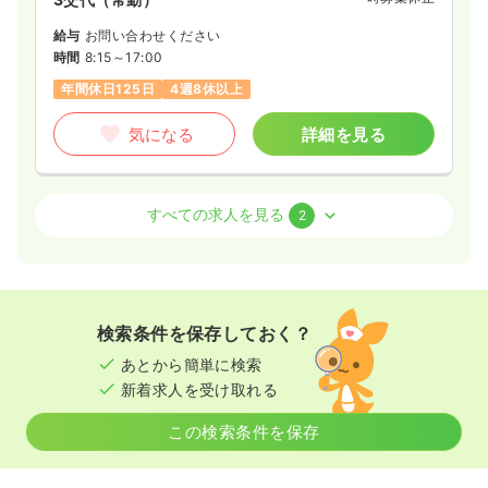
給与
お問い合わせください
時間
8:15～17:00
年間休日125日
4週8休以上
気になる
詳細を見る
外来
一般病院
正看護師
すべての求人を見る
2
一時募集休止
日勤のみ（常勤）
28.4
給与
万円〜
/月
賞与4.5ヶ月
※一例
検索条件を保存しておく？
時間
8:15～17:00
あとから簡単に検索
年間休日125日
4週8休以上
月給28万円以上可
新着求人を受け取れる
気になる
詳細を見る
この検索条件を保存