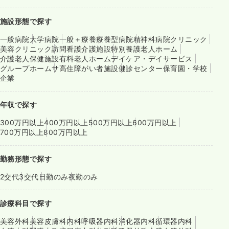
施設形態で探す
一般病院
大学病院
一般＋療養
療養型病院
精神科病院
クリニック
美容クリニック
訪問看護
介護施設
特別養護老人ホーム
介護老人保健施設
有料老人ホーム
デイケア・デイサービス
グループホーム
サ高住
障がい者施設
健診センター
保育園・学校
企業
年収で探す
300万円以上
400万円以上
500万円以上
600万円以上
700万円以上
800万円以上
勤務形態で探す
2交代
3交代
日勤のみ
夜勤のみ
診療科目で探す
美容外科
美容皮膚科
内科
呼吸器内科
消化器内科
循環器内科