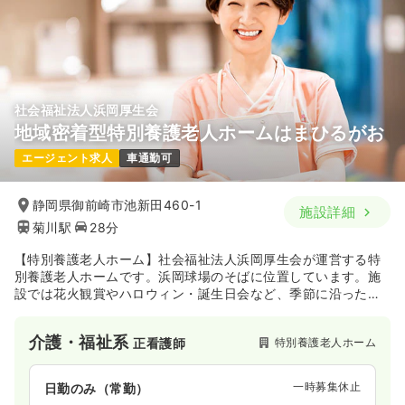
社会福祉法人浜岡厚生会
地域密着型特別養護老人ホームはまひるがお
エージェント求人
車通勤可
静岡県御前崎市池新田460-1
施設詳細
菊川駅
28分
【特別養護老人ホーム】社会福祉法人浜岡厚生会が運営する特
別養護老人ホームです。浜岡球場のそばに位置しています。施
設では花火観賞やハロウィン・誕生日会など、季節に沿った
様々なイベントを開催し、入居されている方お一人お一人が快
適に過ごせるよう努めています。
介護・福祉系
特別養護老人ホーム
正看護師
一時募集休止
日勤のみ（常勤）