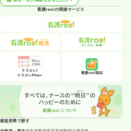
看護roo!の関連サービス
ナスカレ/
看護roo!国試
ナスカレPlus+
都道府県で探す
北海道・東北
北海道
青森
岩手
宮城
秋田
山形
福島