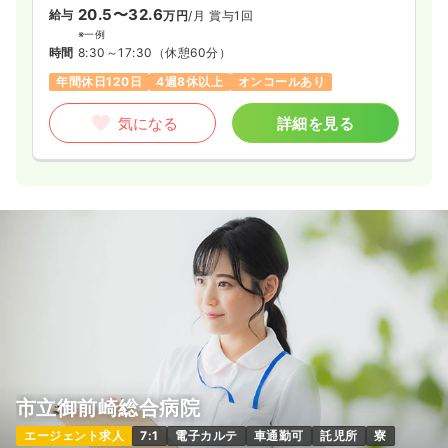
20.5〜32.6
給与
万円
/月
賞与1回
※一例
時間
8:30～17:30
（休憩60分）
年間休日120日
4週8休以上
オンコールあり
気になる
詳細を見る
市立御前崎総合病院
エージェント求人
7:1
電子カルテ
車通勤可
託児所
寮