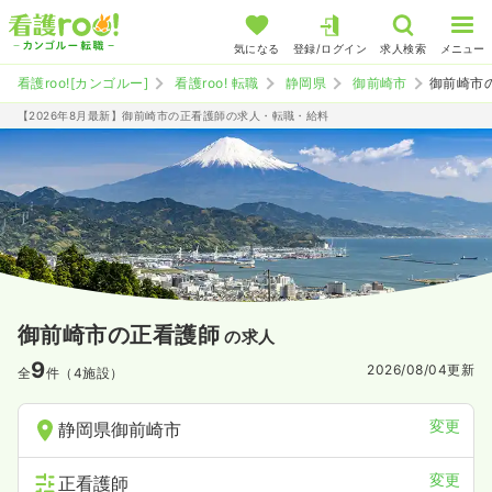
気になる
登録/ログイン
求人検索
メニュー
看護roo![カンゴルー]
看護roo! 転職
静岡県
御前崎市
御前崎市
【2026年8月最新】御前崎市の正看護師の求人・転職・給料
御前崎市の正看護師
の求人
9
2026/08/04
更新
全
件（4施設）
変更
静岡県御前崎市
変更
正看護師