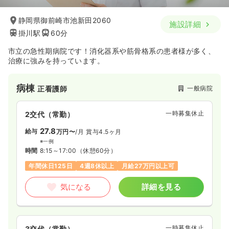
静岡県御前崎市池新田2060
施設詳細
掛川駅
60分
市立の急性期病院です！消化器系や筋骨格系の患者様が多く、
治療に強みを持っています。
病棟
一般病院
正看護師
一時募集休止
2交代（常勤）
27.8
給与
万円〜
/月
賞与4.5ヶ月
※一例
時間
8:15～17:00
（休憩60分）
年間休日125日
4週8休以上
月給27万円以上可
気になる
詳細を見る
一時募集休止
3交代（常勤）