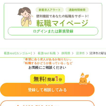
ログインまたは新規登録
看護roo![カンゴルー]
看護roo! 転職
静岡県
沼津市
沼津市の駅
「希望に合う求人があるか知りたい」
「転職するかどうか迷っている」など
お気軽にご相談ください
登録して相談してみる