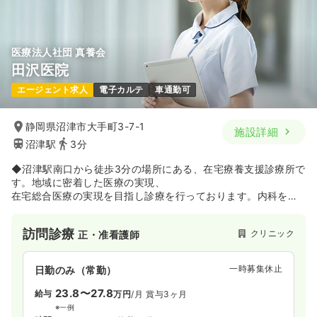
医療法人社団 真養会
田沢医院
エージェント求人
電子カルテ
車通勤可
静岡県沼津市大手町3-7-1
施設詳細
沼津駅
3分
◆沼津駅南口から徒歩3分の場所にある、在宅療養支援診療所で
す。地域に密着した医療の実現、
在宅総合医療の実現を目指し診療を行っております。内科を中
心とした各科の外来診療のほか、訪問診療、リハビリ・訪問リ
ハビリ、健診等にも力を入れております。
訪問診療
クリニック
正・准看護師
一時募集休止
日勤のみ（常勤）
23.8〜27.8
給与
万円
/月
賞与3ヶ月
※一例