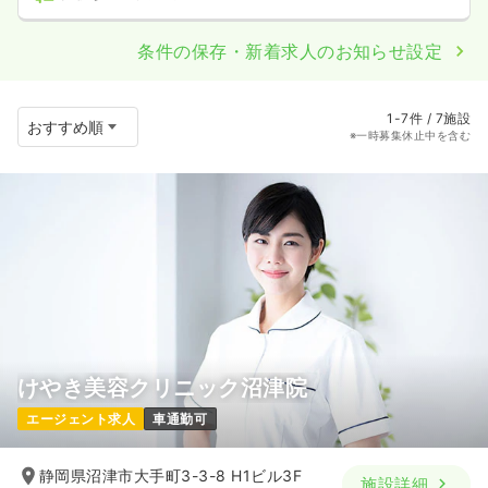
条件の保存・新着求人のお知らせ設定
1-7件 / 7施設
※一時募集休止中を含む
けやき美容クリニック沼津院
エージェント求人
車通勤可
静岡県沼津市大手町3-3-8 H1ビル3F
施設詳細