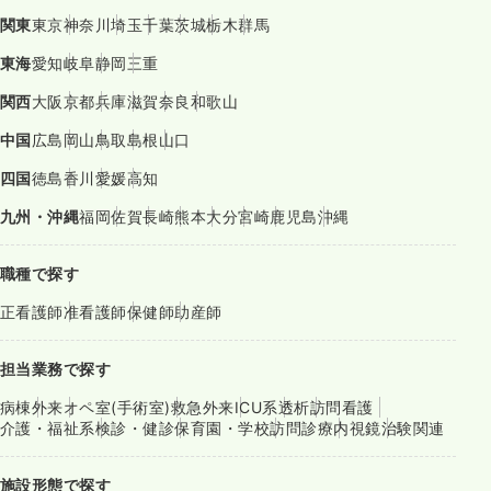
関東
東京
神奈川
埼玉
千葉
茨城
栃木
群馬
東海
愛知
岐阜
静岡
三重
関西
大阪
京都
兵庫
滋賀
奈良
和歌山
中国
広島
岡山
鳥取
島根
山口
四国
徳島
香川
愛媛
高知
九州・沖縄
福岡
佐賀
長崎
熊本
大分
宮崎
鹿児島
沖縄
職種で探す
正看護師
准看護師
保健師
助産師
担当業務で探す
病棟
外来
オペ室(手術室)
救急外来
ICU系
透析
訪問看護
介護・福祉系
検診・健診
保育園・学校
訪問診療
内視鏡
治験関連
施設形態で探す