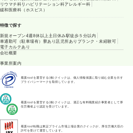
リウマチ科
リハビリテーション科
アレルギー科
緩和医療科（ホスピス）
特徴で探す
新規オープン
4週8休以上
土日休み
駅徒歩５分以内
車通勤可（駐車場有）
寮あり
託児所あり
ブランク・未経験可
電子カルテあり
会社概要
事業所案内
看護roo!を運営する(株)クイックは、個人情報保護に取り組む企業を示す
プライバシーマークを取得しています。
看護roo!を運営する(株)クイックは、適正な有料職業紹介事業者として厚
生労働省より認定を受けています。
看護roo!転職は東証プライム市場上場企業のクイックが、厚生労働大臣の
許可を受けて運営しています。