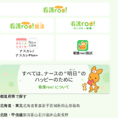
ナスカレ/
看護roo!国試
ナスカレPlus+
都道府県で探す
北海道・東北
北海道
青森
岩手
宮城
秋田
山形
福島
北陸・甲信越
新潟
富山
石川
福井
山梨
長野