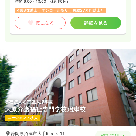
時間
9:00～18:00
（休憩60分）
4週8休以上
オンコールあり
月給27万円以上可
気になる
詳細を見る
学校法人名古屋大原学園
大原介護福祉専門学校沼津校
エージェント求人
静岡県沼津市大手町5-5-11
施設詳細