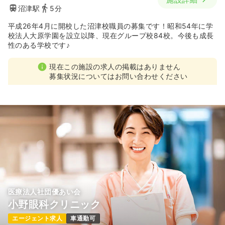
沼津駅
5分
平成26年4月に開校した沼津校職員の募集です！昭和54年に学
校法人大原学園を設立以降、現在グループ校84校。今後も成長
性のある学校です♪
現在この施設の求人の掲載はありません
募集状況についてはお問い合わせください
医療法人社団優あい会
小野眼科クリニック
エージェント求人
車通勤可