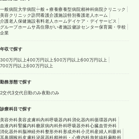
一般病院
大学病院
一般＋療養
療養型病院
精神科病院
クリニック
美容クリニック
訪問看護
介護施設
特別養護老人ホーム
介護老人保健施設
有料老人ホーム
デイケア・デイサービス
グループホーム
サ高住
障がい者施設
健診センター
保育園・学校
企業
年収で探す
300万円以上
400万円以上
500万円以上
600万円以上
700万円以上
800万円以上
勤務形態で探す
2交代
3交代
日勤のみ
夜勤のみ
診療科目で探す
美容外科
美容皮膚科
内科
呼吸器内科
消化器内科
循環器内科
血液内科
腎臓内科
糖尿病内科
外科
呼吸器外科
心臓血管外科
消化器外科
脳神経外科
整形外科
形成外科
小児科
産婦人科
眼科
耳鼻咽喉科
皮膚科
泌尿器科
精神科・心療内科
放射線科
麻酔科