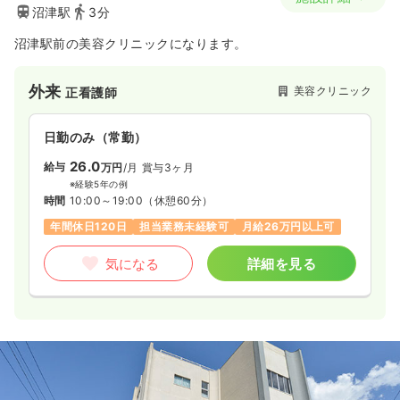
沼津駅
3分
沼津駅前の美容クリニックになります。
外来
美容クリニック
正看護師
日勤のみ（常勤）
26.0
給与
万円
/月
賞与3ヶ月
※経験5年の例
時間
10:00～19:00
（休憩60分）
年間休日120日
担当業務未経験可
月給26万円以上可
気になる
詳細を見る