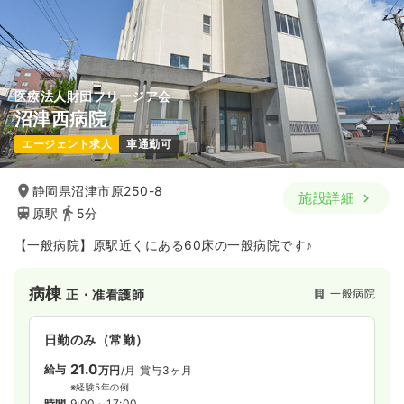
医療法人財団フリージア会
沼津西病院
エージェント求人
車通勤可
静岡県沼津市原250-8
施設詳細
原駅
5分
【一般病院】原駅近くにある60床の一般病院です♪
病棟
一般病院
正・准看護師
日勤のみ（常勤）
21.0
給与
万円
/月
賞与3ヶ月
※経験5年の例
時間
9:00～17:00