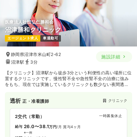
医療法人社団弘仁勝和会
沼津勝和クリニック
エージェント求人
車通勤可
静岡県沼津市米山町2-62
施設詳細
沼津駅
3分
【クリニック】沼津駅から徒歩3分という利便性の高い場所に位
置するクリニックです。慢性腎不全や急性腎不全の治療に強み
をもち、現在では実施しているクリニックも数少ない夜間透析
も行っているなど、通われる方の生活や気持ちに寄り添った診
療を行うことで地域の医療に貢献しています。
透析
クリニック
正・准看護師
また、インフルエンザなど感染症状にも対応が可能なリカバリ
ー室を兼ね備えているなど充実した設備を完備しています。
一時募集休止
2交代（常勤）
26.0〜38.1
給与
万円
/月
賞与4ヶ月
※一例