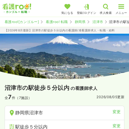
気になる
登録/ログイン
求人検索
メニュー
看護roo![カンゴルー]
看護roo! 転職
静岡県
沼津市
沼津市の駅
【2026年8月最新】沼津市の駅徒歩５分以内の看護師/准看護師求人・転職・給料
沼津市の駅徒歩５分以内
の看護師求人
7
2026/08/05
更新
全
件（7施設）
変更
静岡県沼津市
変更
駅徒歩５分以内