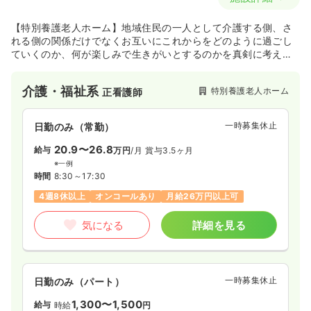
【特別養護老人ホーム】地域住民の一人として介護する側、さ
れる側の関係だけでなくお互いにこれからをどのように過ごし
ていくのか、何が楽しみで生きがいとするのかを真剣に考え、
福祉の仕事に携わる者として「身体の健康」と「心の健康」を
提供することで、生活支援を行ってている施設であり、地域の
介護・福祉系
特別養護老人ホーム
正看護師
方からの信頼が厚い施設です。
一時募集休止
日勤のみ（常勤）
20.9〜26.8
給与
万円
/月
賞与3.5ヶ月
※一例
時間
8:30～17:30
4週8休以上
オンコールあり
月給26万円以上可
気になる
詳細を見る
一時募集休止
日勤のみ（パート）
1,300〜1,500
給与
時給
円