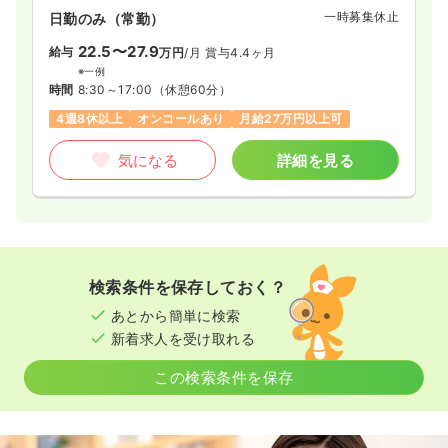
一時募集休止
日勤のみ（常勤）
22.5〜27.9
給与
万円
/月
賞与4.4ヶ月
※一例
時間
8:30～17:00
（休憩60分）
4週8休以上
オンコールあり
月給27万円以上可
気になる
詳細を見る
検索条件を保存しておく？
あとから簡単に検索
新着求人を受け取れる
この検索条件を保存