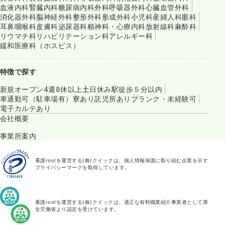
血液内科
腎臓内科
糖尿病内科
外科
呼吸器外科
心臓血管外科
消化器外科
脳神経外科
整形外科
形成外科
小児科
産婦人科
眼科
耳鼻咽喉科
皮膚科
泌尿器科
精神科・心療内科
放射線科
麻酔科
リウマチ科
リハビリテーション科
アレルギー科
緩和医療科（ホスピス）
特徴で探す
新規オープン
4週8休以上
土日休み
駅徒歩５分以内
車通勤可（駐車場有）
寮あり
託児所あり
ブランク・未経験可
電子カルテあり
会社概要
事業所案内
看護roo!を運営する(株)クイックは、個人情報保護に取り組む企業を示す
プライバシーマークを取得しています。
看護roo!を運営する(株)クイックは、適正な有料職業紹介事業者として厚
生労働省より認定を受けています。