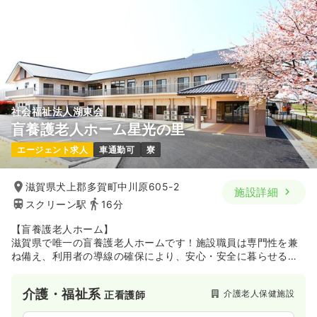
社会福祉法人湖東会
盲養護老人ホーム星光の里
エージェント求人
車通勤可
寮
滋賀県犬上郡多賀町中川原605-2
施設詳細
スクリーン駅
16分
【盲養護老人ホーム】
滋賀県で唯一の盲養護老人ホームです！施設職員は専門性を兼
ね備え、利用者の導線の確保により、安心・安全に暮らせる施
設づくりを行っています。
介護・福祉系
介護老人保健施設
正看護師