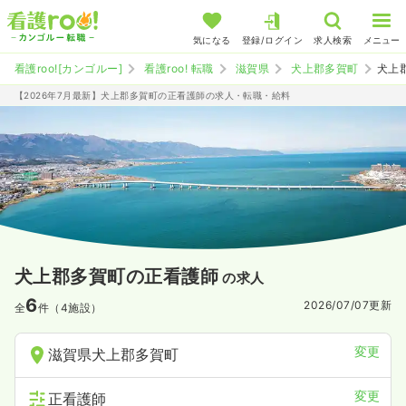
気になる
登録/ログイン
求人検索
メニュー
看護roo![カンゴルー]
看護roo! 転職
滋賀県
犬上郡多賀町
犬上
【2026年7月最新】犬上郡多賀町の正看護師の求人・転職・給料
犬上郡多賀町の正看護師
の求人
6
2026/07/07
更新
全
件（4施設）
変更
滋賀県犬上郡多賀町
変更
正看護師