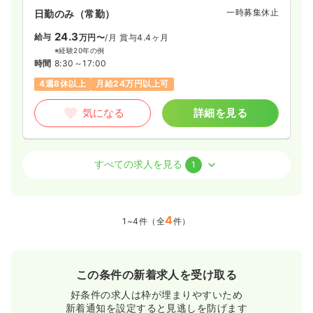
一時募集休止
日勤のみ（常勤）
24.3
給与
万円〜
/月
賞与4.4ヶ月
※経験20年の例
時間
8:30～17:00
4週8休以上
月給24万円以上可
気になる
詳細を見る
介護・福祉系
デイケア・デイサービス
正看護師
すべての求人を見る
1
一時募集休止
日勤のみ（常勤）
18.7〜23.1
4
給与
万円
/月
賞与2回
1~4件（全
件）
※一例
時間
8:30～17:00
4週8休以上
月給23万円以上可
この条件の新着求人を受け取る
気になる
詳細を見る
好条件の求人は枠が埋まりやすいため
新着通知を設定すると見逃しを防げます