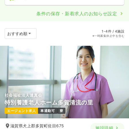
条件の保存・新着求人のお知らせ設定
1-4件 / 4施設
※一時募集休止中を含む
社会福祉法人達真会
特別養護老人ホーム多賀清流の里
エージェント求人
車通勤可
寮
滋賀県犬上郡多賀町佐目675
施設詳細