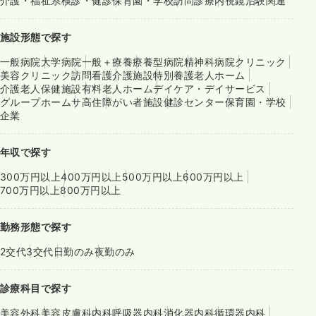
介護・福祉系
検診・健診
保育園・学校
訪問診療
内視鏡
治験関連
施設形態で探す
一般病院
大学病院
一般＋療養
療養型病院
精神科病院
クリニック
美容クリニック
訪問看護
介護施設
特別養護老人ホーム
介護老人保健施設
有料老人ホーム
デイケア・デイサービス
グループホーム
サ高住
障がい者施設
健診センター
保育園・学校
企業
年収で探す
300万円以上
400万円以上
500万円以上
600万円以上
700万円以上
800万円以上
勤務形態で探す
2交代
3交代
日勤のみ
夜勤のみ
診療科目で探す
美容外科
美容皮膚科
内科
呼吸器内科
消化器内科
循環器内科