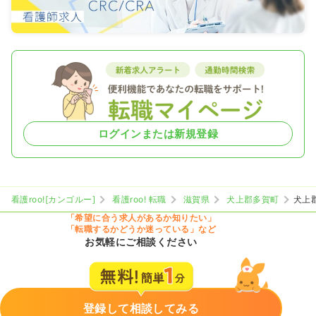
ログインまたは新規登録
看護roo![カンゴルー]
看護roo! 転職
滋賀県
犬上郡多賀町
犬上
「希望に合う求人があるか知りたい」
「転職するかどうか迷っている」など
お気軽にご相談ください
登録して相談してみる