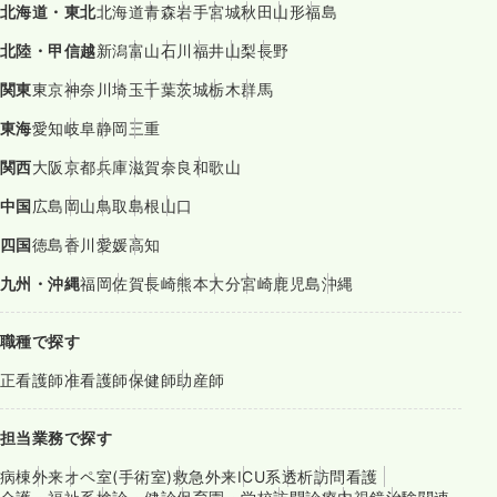
北海道・東北
北海道
青森
岩手
宮城
秋田
山形
福島
北陸・甲信越
新潟
富山
石川
福井
山梨
長野
関東
東京
神奈川
埼玉
千葉
茨城
栃木
群馬
東海
愛知
岐阜
静岡
三重
関西
大阪
京都
兵庫
滋賀
奈良
和歌山
中国
広島
岡山
鳥取
島根
山口
四国
徳島
香川
愛媛
高知
九州・沖縄
福岡
佐賀
長崎
熊本
大分
宮崎
鹿児島
沖縄
職種で探す
正看護師
准看護師
保健師
助産師
担当業務で探す
病棟
外来
オペ室(手術室)
救急外来
ICU系
透析
訪問看護