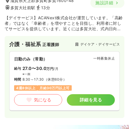
滋賀県犬上郡多賀町多賀1600-48
施設詳細
多賀大社前駅
13分
【デイサービス】ACANext株式会社が運営しています。「高齢
者」ではなく「幸齢者」を増やすことを目指し、利用者に対し
てサービスを提供しています。近くには多賀大社、式内日向神
社、円覚寺があり風情溢れる環境です。
介護・福祉系
デイケア・デイサービス
正看護師
一時募集休止
日勤のみ（常勤）
27.0〜30.0
給与
万円
/月
※一例
時間
8:30～17:30
（休憩60分）
4週8休以上
月給30万円以上可
気になる
詳細を見る