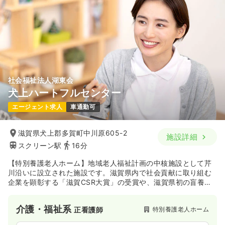
社会福祉法人湖東会
犬上ハートフルセンター
エージェント求人
車通勤可
滋賀県犬上郡多賀町中川原605-2
施設詳細
スクリーン駅
16分
【特別養護老人ホーム】地域老人福祉計画の中核施設として芹
川沿いに設立された施設です。滋賀県内で社会貢献に取り組む
企業を顕彰する「滋賀CSR大賞」の受賞や、滋賀県初の盲養護
老人ホーム星光の里の開設に伴う奨励賞の受賞など地域の方に
安心して暮らしていただける様に支援し続けています。
介護・福祉系
特別養護老人ホーム
正看護師