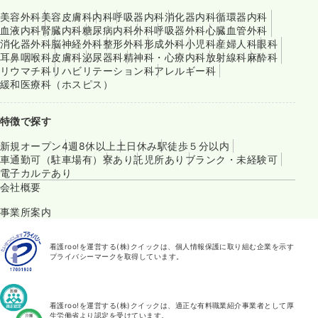
美容外科
美容皮膚科
内科
呼吸器内科
消化器内科
循環器内科
血液内科
腎臓内科
糖尿病内科
外科
呼吸器外科
心臓血管外科
消化器外科
脳神経外科
整形外科
形成外科
小児科
産婦人科
眼科
耳鼻咽喉科
皮膚科
泌尿器科
精神科・心療内科
放射線科
麻酔科
リウマチ科
リハビリテーション科
アレルギー科
緩和医療科（ホスピス）
特徴で探す
新規オープン
4週8休以上
土日休み
駅徒歩５分以内
車通勤可（駐車場有）
寮あり
託児所あり
ブランク・未経験可
電子カルテあり
会社概要
事業所案内
看護roo!を運営する(株)クイックは、個人情報保護に取り組む企業を示す
プライバシーマークを取得しています。
看護roo!を運営する(株)クイックは、適正な有料職業紹介事業者として厚
生労働省より認定を受けています。