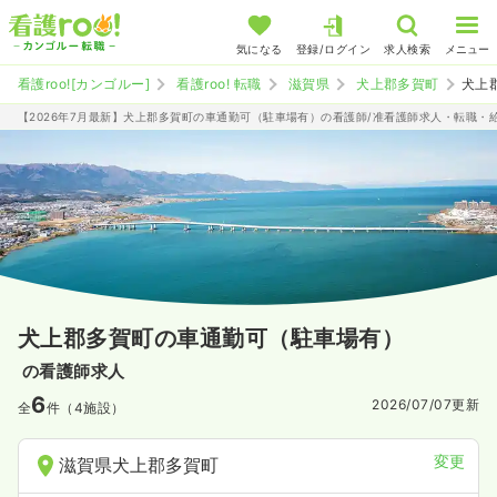
気になる
登録/ログイン
求人検索
メニュー
看護roo![カンゴルー]
看護roo! 転職
滋賀県
犬上郡多賀町
犬上
【2026年7月最新】犬上郡多賀町の車通勤可（駐車場有）の看護師/准看護師求人・転職・
犬上郡多賀町の車通勤可（駐車場有）
の看護師求人
6
2026/07/07
更新
全
件（4施設）
変更
滋賀県犬上郡多賀町