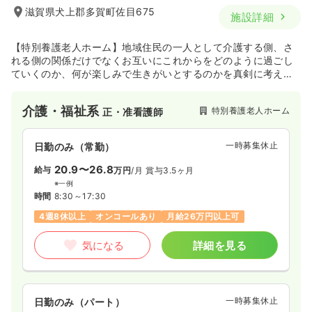
滋賀県犬上郡多賀町佐目675
施設詳細
【特別養護老人ホーム】地域住民の一人として介護する側、さ
れる側の関係だけでなくお互いにこれからをどのように過ごし
ていくのか、何が楽しみで生きがいとするのかを真剣に考え、
福祉の仕事に携わる者として「身体の健康」と「心の健康」を
提供することで、生活支援を行ってている施設であり、地域の
介護・福祉系
特別養護老人ホーム
正・准看護師
方からの信頼が厚い施設です。
一時募集休止
日勤のみ（常勤）
20.9〜26.8
給与
万円
/月
賞与3.5ヶ月
※一例
時間
8:30～17:30
4週8休以上
オンコールあり
月給26万円以上可
気になる
詳細を見る
一時募集休止
日勤のみ（パート）