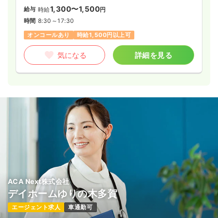
1,300〜1,500
給与
時給
円
時間
8:30～17:30
オンコールあり
時給1,500円以上可
気になる
詳細を見る
ACA Next株式会社
デイホームゆりの木多賀
エージェント求人
車通勤可