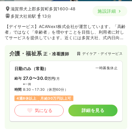
滋賀県犬上郡多賀町多賀1600-48
施設詳細
多賀大社前駅
13分
【デイサービス】ACANext株式会社が運営しています。「高齢
者」ではなく「幸齢者」を増やすことを目指し、利用者に対し
てサービスを提供しています。近くには多賀大社、式内日向神
社、円覚寺があり風情溢れる環境です。
介護・福祉系
デイケア・デイサービス
正・准看護師
一時募集休止
日勤のみ（常勤）
27.0〜30.0
給与
万円
/月
※一例
時間
8:30～17:30
（休憩60分）
4週8休以上
月給30万円以上可
気になる
詳細を見る