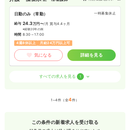
一時募集休止
日勤のみ（常勤）
24.3
給与
万円〜
/月
賞与4.4ヶ月
※経験20年の例
時間
8:30～17:00
4週8休以上
月給24万円以上可
気になる
詳細を見る
介護・福祉系
デイケア・デイサービス
正・准看護師
すべての求人を見る
1
一時募集休止
日勤のみ（常勤）
18.7〜23.1
4
給与
万円
/月
賞与2回
1~4件（全
件）
※一例
時間
8:30～17:00
4週8休以上
月給23万円以上可
この条件の新着求人を受け取る