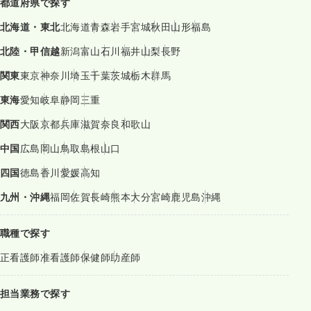
都道府県で探す
北海道・東北
北海道
青森
岩手
宮城
秋田
山形
福島
北陸・甲信越
新潟
富山
石川
福井
山梨
長野
関東
東京
神奈川
埼玉
千葉
茨城
栃木
群馬
東海
愛知
岐阜
静岡
三重
関西
大阪
京都
兵庫
滋賀
奈良
和歌山
中国
広島
岡山
鳥取
島根
山口
四国
徳島
香川
愛媛
高知
九州・沖縄
福岡
佐賀
長崎
熊本
大分
宮崎
鹿児島
沖縄
職種で探す
正看護師
准看護師
保健師
助産師
担当業務で探す