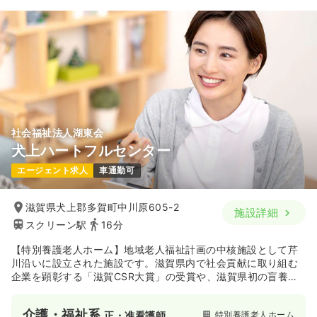
社会福祉法人湖東会
犬上ハートフルセンター
エージェント求人
車通勤可
滋賀県犬上郡多賀町中川原605-2
施設詳細
スクリーン駅
16分
【特別養護老人ホーム】地域老人福祉計画の中核施設として芹
川沿いに設立された施設です。滋賀県内で社会貢献に取り組む
企業を顕彰する「滋賀CSR大賞」の受賞や、滋賀県初の盲養護
老人ホーム星光の里の開設に伴う奨励賞の受賞など地域の方に
安心して暮らしていただける様に支援し続けています。
介護・福祉系
特別養護老人ホーム
正・准看護師