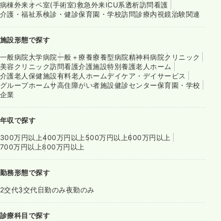
病棟
外来
オペ室(手術室)
救急外来
ICU系
透析
訪問看護
介護・福祉系
検診・健診
保育園・学校
訪問診療
内視鏡
治験関連
施設形態で探す
一般病院
大学病院
一般＋療養
療養型病院
精神科病院
クリニック
美容クリニック
訪問看護
介護施設
特別養護老人ホーム
介護老人保健施設
有料老人ホーム
デイケア・デイサービス
グループホーム
サ高住
障がい者施設
健診センター
保育園・学校
企業
年収で探す
300万円以上
400万円以上
500万円以上
600万円以上
700万円以上
800万円以上
勤務形態で探す
2交代
3交代
日勤のみ
夜勤のみ
診療科目で探す