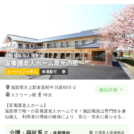
社会福祉法人湖東会
盲養護老人ホーム星光の里
エージェント求人
車通勤可
寮
滋賀県犬上郡多賀町中川原605-2
施設詳細
スクリーン駅
16分
【盲養護老人ホーム】
滋賀県で唯一の盲養護老人ホームです！施設職員は専門性を兼
ね備え、利用者の導線の確保により、安心・安全に暮らせる施
設づくりを行っています。
介護・福祉系
介護老人保健施設
正・准看護師