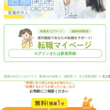
ログインまたは新規登録
看護roo![カンゴルー]
看護roo! 転職
滋賀県
犬上郡多賀町
犬上
「希望に合う求人があるか知りたい」
「転職するかどうか迷っている」など
お気軽にご相談ください