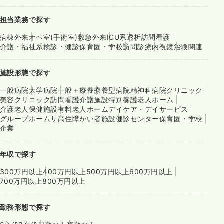
担当業務で探す
病棟
外来
オペ室(手術室)
救急外来
ICU系
透析
訪問看護
介護・福祉系
検診・健診
保育園・学校
訪問診療
内視鏡
治験関連
施設形態で探す
一般病院
大学病院
一般＋療養
療養型病院
精神科病院
クリニック
美容クリニック
訪問看護
介護施設
特別養護老人ホーム
介護老人保健施設
有料老人ホーム
デイケア・デイサービス
グループホーム
サ高住
障がい者施設
健診センター
保育園・学校
企業
年収で探す
300万円以上
400万円以上
500万円以上
600万円以上
700万円以上
800万円以上
勤務形態で探す