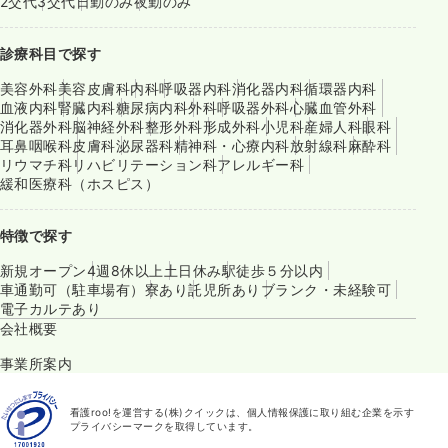
2交代
3交代
日勤のみ
夜勤のみ
診療科目で探す
美容外科
美容皮膚科
内科
呼吸器内科
消化器内科
循環器内科
血液内科
腎臓内科
糖尿病内科
外科
呼吸器外科
心臓血管外科
消化器外科
脳神経外科
整形外科
形成外科
小児科
産婦人科
眼科
耳鼻咽喉科
皮膚科
泌尿器科
精神科・心療内科
放射線科
麻酔科
リウマチ科
リハビリテーション科
アレルギー科
緩和医療科（ホスピス）
特徴で探す
新規オープン
4週8休以上
土日休み
駅徒歩５分以内
車通勤可（駐車場有）
寮あり
託児所あり
ブランク・未経験可
電子カルテあり
会社概要
事業所案内
看護roo!を運営する(株)クイックは、個人情報保護に取り組む企業を示す
プライバシーマークを取得しています。