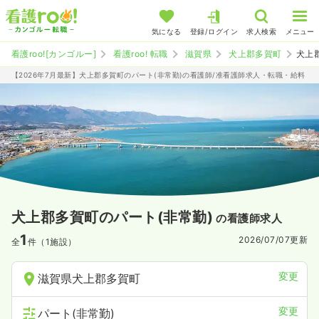
気になる
登録/ログイン
求人検索
メニュー
看護roo![カンゴルー]
看護roo! 転職
滋賀県
犬上郡多賀町
犬上
【2026年7月最新】犬上郡多賀町のパート(非常勤)の看護師/准看護師求人・転職・給料
犬上郡多賀町のパート(非常勤)
の看護師求人
1
2026/07/07
更新
全
件（1施設）
変更
滋賀県犬上郡多賀町
変更
パート(非常勤)