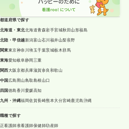
都道府県で探す
北海道・東北
北海道
青森
岩手
宮城
秋田
山形
福島
北陸・甲信越
新潟
富山
石川
福井
山梨
長野
関東
東京
神奈川
埼玉
千葉
茨城
栃木
群馬
東海
愛知
岐阜
静岡
三重
関西
大阪
京都
兵庫
滋賀
奈良
和歌山
中国
広島
岡山
鳥取
島根
山口
四国
徳島
香川
愛媛
高知
九州・沖縄
福岡
佐賀
長崎
熊本
大分
宮崎
鹿児島
沖縄
職種で探す
正看護師
准看護師
保健師
助産師