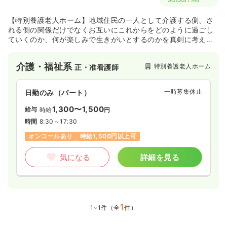
【特別養護老人ホーム】地域住民の一人として介護する側、さ
れる側の関係だけでなくお互いにこれからをどのように過ごし
ていくのか、何が楽しみで生きがいとするのかを真剣に考え、
福祉の仕事に携わる者として「身体の健康」と「心の健康」を
提供することで、生活支援を行ってている施設であり、地域の
介護・福祉系
特別養護老人ホーム
正・准看護師
方からの信頼が厚い施設です。
一時募集休止
日勤のみ（パート）
1,300〜1,500
給与
時給
円
時間
8:30～17:30
オンコールあり
時給1,500円以上可
気になる
詳細を見る
1
1~1件（全
件）