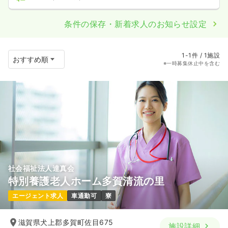
条件の保存・新着求人のお知らせ設定
1-1件 / 1施設
※一時募集休止中を含む
社会福祉法人達真会
特別養護老人ホーム多賀清流の里
エージェント求人
車通勤可
寮
滋賀県犬上郡多賀町佐目675
施設詳細