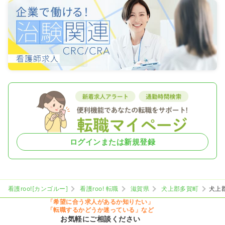
ログインまたは新規登録
看護roo![カンゴルー]
看護roo! 転職
滋賀県
犬上郡多賀町
犬上
「希望に合う求人があるか知りたい」
「転職するかどうか迷っている」など
お気軽にご相談ください