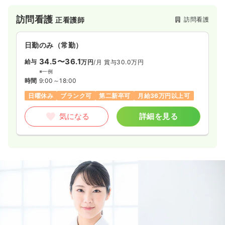
訪問看護
訪問看護
正看護師
日勤のみ（常勤）
34.5〜36.1
給与
万円
/月
賞与30.0万円
※一例
時間
9:00～18:00
日曜休み
ブランク可
第二新卒可
月給36万円以上可
気になる
詳細を見る