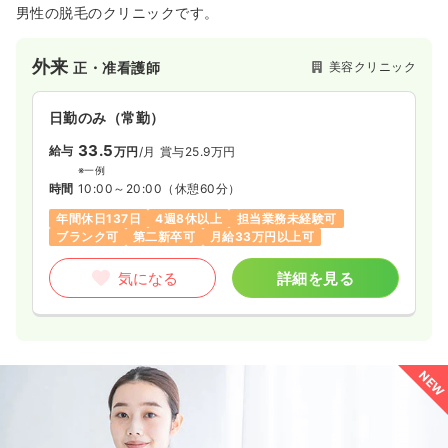
男性の脱毛のクリニックです。
外来
美容クリニック
正・准看護師
日勤のみ（常勤）
33.5
給与
万円
/月
賞与25.9万円
※一例
時間
10:00～20:00
（休憩60分）
年間休日137日
4週8休以上
担当業務未経験可
ブランク可
第二新卒可
月給33万円以上可
気になる
詳細を見る
NEW