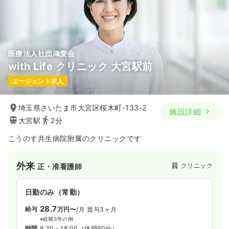
土日休み
年間休日120日
年収400万円以上可
気になる
詳細を見る
医療法人社団鴻愛会
with Life クリニック 大宮駅前
エージェント求人
埼玉県さいたま市大宮区桜木町-133-2
施設詳細
大宮駅
2分
こうのす共生病院附属のクリニックです
外来
クリニック
正・准看護師
日勤のみ（常勤）
28.7
給与
万円〜
/月
賞与3ヶ月
※経験3年の例
時間
8:30～18:00
（休憩90分）