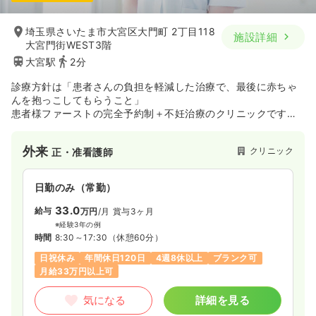
埼玉県さいたま市大宮区大門町 2丁目118
施設詳細
大宮門街WEST3階
大宮駅
2分
診療方針は「患者さんの負担を軽減した治療で、最後に赤ちゃ
んを抱っこしてもらうこと」
患者様ファーストの完全予約制＋不妊治療のクリニックです＾
＾
外来
クリニック
正・准看護師
日勤のみ（常勤）
33.0
給与
万円
/月
賞与3ヶ月
※経験3年の例
時間
8:30～17:30
（休憩60分）
日祝休み
年間休日120日
4週8休以上
ブランク可
月給33万円以上可
気になる
詳細を見る