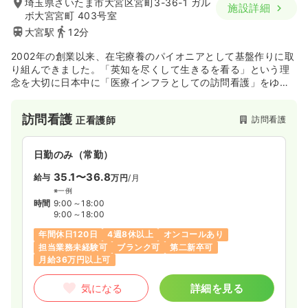
埼玉県さいたま市大宮区宮町3-36-1 ガル
施設詳細
ボ大宮宮町 403号室
大宮駅
12分
2002年の創業以来、在宅療養のパイオニアとして基盤作りに取
り組んできました。「英知を尽くして生きるを看る」という理
念を大切に日本中に「医療インフラとしての訪問看護」をゆき
わたらせるため、さらなる拡大を図っていきます。教育制度、
福利厚生など働く職員が働きやすい環境作りを行っておりま
訪問看護
訪問看護
正看護師
す。
日勤のみ（常勤）
35.1〜36.8
給与
万円
/月
※一例
時間
9:00～18:00
9:00～18:00
年間休日120日
4週8休以上
オンコールあり
担当業務未経験可
ブランク可
第二新卒可
月給36万円以上可
気になる
詳細を見る