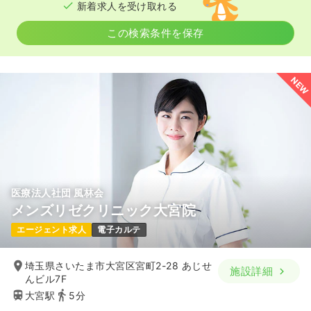
新着求人を受け取れる
この検索条件を保存
NEW
医療法人社団 風林会
メンズリゼクリニック大宮院
エージェント求人
電子カルテ
埼玉県さいたま市大宮区宮町2-28 あじせ
施設詳細
んビル7F
大宮駅
5分