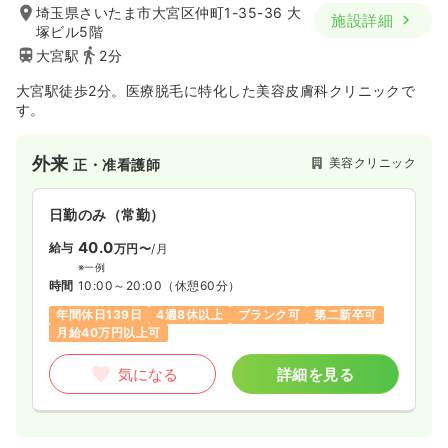
埼玉県さいたま市大宮区仲町1-35-36 大
施設詳細
塚ビル5階
大宮駅
2分
大宮駅徒歩2分。医療脱毛に特化した美容皮膚科クリニックで
す。
外来
美容クリニック
正・准看護師
日勤のみ（常勤）
40.0
給与
万円〜
/月
※一例
時間
10:00～20:00
（休憩60分）
年間休日139日
4週8休以上
ブランク可
第二新卒可
月給40万円以上可
気になる
詳細を見る