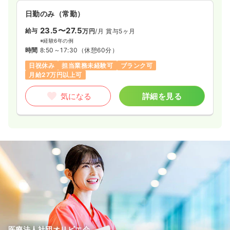
日勤のみ（常勤）
23.5〜27.5
給与
万円
/月
賞与5ヶ月
※経験6年の例
時間
8:50～17:30
（休憩60分）
日祝休み
担当業務未経験可
ブランク可
月給27万円以上可
気になる
詳細を見る
医療法人社団オリビエ会