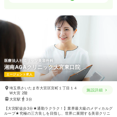
日勤のみ（常勤）
21.2〜25.7
給与
万円
/月
賞与2.8ヶ月
※経験6年の例
時間
8:30～17:30
日祝休み
4週8休以上
ブランク可
気になる
詳細を見る
医療法人社団リッツ美容外科
オペ室(手術室)
一般＋療養
正・准看護師
湘南AGAクリニック大宮東口院
エージェント求人
一時募集休止
日勤のみ（常勤）
25.4
給与
万円
/月
賞与74.1万円
埼玉県さいたま市大宮区宮町１丁目１４
施設詳細
※経験4年の例
W大宮 2階
時間
8:30～17:30
（休憩60分）
大宮駅
3分
4週8休以上
オンコールあり
ブランク可
【大宮駅徒歩3分★通勤ラクラク！】業界最大級のメディカルグ
月給25万円以上可
ループ★究極の三方良しを目指し、世界に展開する美容クリニ