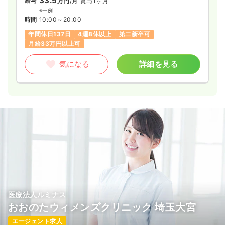
33.5
給与
万円
/月
賞与1ヶ月
※一例
時間
10:00～20:00
年間休日137日
4週8休以上
第二新卒可
月給33万円以上可
気になる
詳細を見る
医療法人ルミナス
おおのたウィメンズクリニック 埼玉大宮
エージェント求人