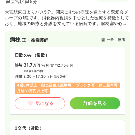
大宮駅
5分
大宮駅東口よりバス5分。関東に4つの病院を運営する双愛会グ
ループの1院です。消化器内視鏡を中心とした医療を特徴として
おり、地域の医療と介護を支えている病院です。脳梗塞や心不
全・脳性ヘルニア、整形手術後の患者さまなど幅広いニーズに
応え地域医療に貢献しております。
病棟
一般＋療養
正・准看護師
日勤のみ（常勤）
31.7
給与
万円〜
/月
賞与2.75ヶ月
※経験4年の例
時間
8:30～17:30
（休憩60分）
4週8休以上
担当業務未経験可
ブランク可
第二新卒可
月給31万円以上可
気になる
詳細を見る
2交代（常勤）