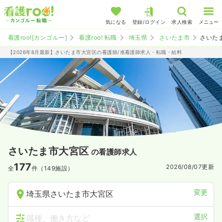
気になる
登録/ログイン
求人検索
メニュー
看護roo![カンゴルー]
看護roo! 転職
埼玉県
さいたま市
さいた
【2026年8月最新】さいたま市大宮区の看護師/准看護師求人・転職・給料
さいたま市大宮区
の看護師求人
177
2026/08/07
更新
全
件（149施設）
変更
埼玉県さいたま市大宮区
選択
職種、働き方など