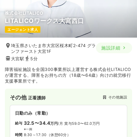
株式会社LITALICO
LITALICOワークス大宮西口
エージェント求人
埼玉県さいたま市大宮区桜木町2-474 グラ
施設詳細
ンファースト大宮1F
大宮駅
5分
障害福祉施設を全国300事業所以上運営する株式会社LITALICO
が運営する、障害をお持ちの方（18歳〜64歳）向けの就労移行
支援事業所です。
その他
その他施設
正看護師
日勤のみ（常勤）
32.5〜34.4
給与
万円
/月
賞与59.0〜62.0万円
※一例
時間
8:30～17:30
（休憩60分）