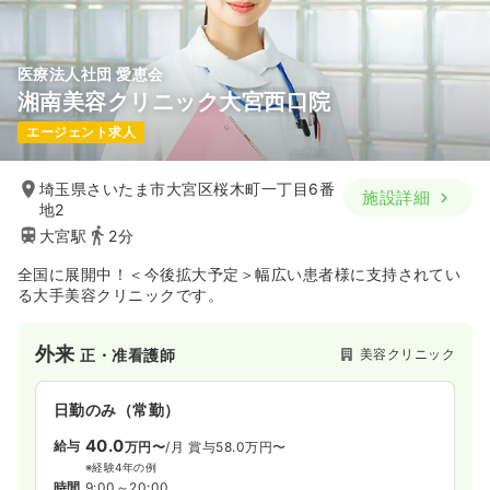
医療法人社団 愛恵会
湘南美容クリニック大宮西口院
エージェント求人
埼玉県さいたま市大宮区桜木町一丁目6番
施設詳細
地2
大宮駅
2分
全国に展開中！＜今後拡大予定＞幅広い患者様に支持されてい
る大手美容クリニックです。
外来
美容クリニック
正・准看護師
日勤のみ（常勤）
40.0
給与
万円〜
/月
賞与58.0万円〜
※経験4年の例
時間
9:00～20:00