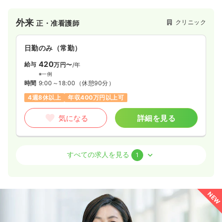
検診・健診
クリニック
保健師
外来
クリニック
正・准看護師
一時募集休止
日勤のみ（パート）
1,400
給与
日勤のみ（常勤）
時給
円〜
時間
8:00～17:00
420
給与
万円〜
/年
日祝休み
時給1,400円以上可
※一例
時間
9:00～18:00
（休憩90分）
気になる
詳細を見る
4週8休以上
年収400万円以上可
気になる
詳細を見る
訪問診療
クリニック
正・准看護師
すべての求人を見る
1
一時募集休止
日勤のみ（常勤）
400
給与
万円〜
/年
NEW
※一例
時間
9:00～17:00
（休憩60分）