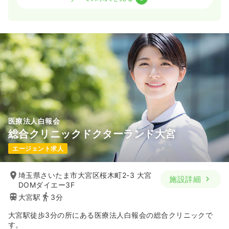
一時募集休止
日勤のみ（常勤）
21.9
給与
万円〜
/月
賞与2回
※一例
時間
8:00～17:00
日祝休み
年間休日120日
月給21万円以上可
気になる
詳細を見る
医療法人白報会
総合クリニックドクターランド大宮
一時募集休止
日勤のみ（パート）
エージェント求人
1,400
給与
時給
円〜
時間
8:00～17:00
埼玉県さいたま市大宮区桜木町2-3 大宮
施設詳細
日祝休み
時給1,400円以上可
DOMダイエー3F
大宮駅
3分
気になる
詳細を見る
大宮駅徒歩3分の所にある医療法人白報会の総合クリニックで
す。