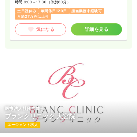
ロゴを引き継ぎ、「SSIカンパニー」としてサービスを提供して
時間
9:00～17:30
（休憩60分）
います。CRCやSMAが、治験実施から治験に関する事務的業
土日祝休み
年間休日120日
担当業務未経験可
務、IRB（治験審査委員会）事務局業務などを総合的にサポー
月給27万円以上可
ト。がん、中枢神経、生活習慣病、再生医療など幅広い領域に
対応しており、年間の実施試験数は900以上となっています
気になる
詳細を見る
（2019年度）。
【ヘルスケア情報サービス】
■電子お薬手帳「harumo」やヘルスケアポータルサイト
「HelC＋（ヘルシー）」などを提供。そのほか、被験者募集サ
ービス、処方箋データベースを活用したデータ分析サービスな
ども行なっています。
【職場環境】
■看護師・臨床検査技師・薬剤師など、さまざまな有資格者が
在籍しており、女性も多く活躍。産前産後休暇・育児休業・介
護休業などの制度があり、産休・育休の取得実績も豊富です。
また、1チームは約5～6名で、マネージメントラインが明確で
周囲に相談しやすい環境です。
医療法人社団白凛会
ブランクリニック 大宮院
エージェント求人