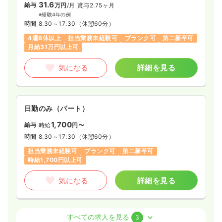
31.6
給与
万円
/月
賞与2.75ヶ月
※経験4年の例
時間
8:30～17:30
（休憩60分）
4週8休以上
担当業務未経験可
ブランク可
第二新卒可
月給31万円以上可
気になる
詳細を見る
日勤のみ（パート）
1,700
給与
時給
円〜
時間
8:30～17:30
（休憩60分）
担当業務未経験可
ブランク可
第二新卒可
時給1,700円以上可
気になる
詳細を見る
外来
一般＋療養
正・准看護師
すべての求人を見る
3