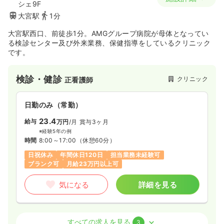
シェ9F
大宮駅
1分
大宮駅西口、前徒歩1分。AMGグループ病院が母体となってい
る検診センター及び外来業務、保健指導をしているクリニック
です。
検診・健診
クリニック
正看護師
日勤のみ（常勤）
23.4
給与
万円
/月
賞与3ヶ月
※経験5年の例
時間
8:00～17:00
（休憩60分）
日祝休み
年間休日120日
担当業務未経験可
ブランク可
月給23万円以上可
気になる
詳細を見る
外来
クリニック
正・准看護師
すべての求人を見る
3