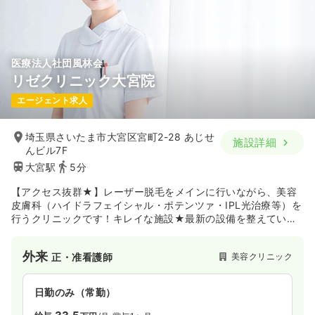
医療法人社団風林会
リゼクリニック大宮院
エージェント求人
埼玉県さいたま市大宮区宮町2-28 あじせ
施設詳細
んビル7F
大宮駅
5分
【アクセス抜群★】レーザー脱毛をメインに行いながら、美容
皮膚科（ハイドラフェイシャル・ポテンツァ・IPL光治療等）を
行うクリニックです！キレイな施設★最新の設備を整えていま
す♪大宮駅徒歩5分圏内と立地条件も抜群で、勤務しやすいで
す。
外来
美容クリニック
正・准看護師
日勤のみ（常勤）