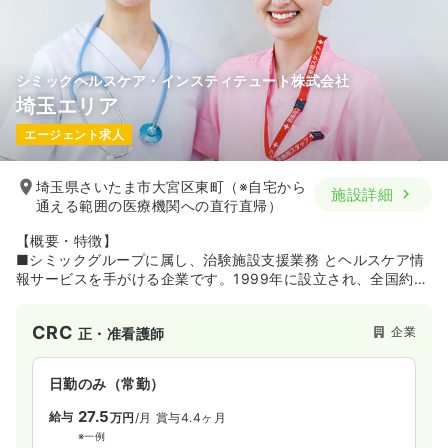
シミックヘルスケア・インスティテュート株式会社
埼玉エリア
エージェント求人
埼玉県さいたま市大宮区東町（※自宅から
施設詳細
通える範囲の医療機関への直行直帰）
【概要・特徴】
■シミックグループに属し、治験施設支援業務 とヘルスケア情
報サービスを手がける企業です。1999年に設立され、全国約
2,370の医療機関の臨床試験を支援してきたSMOのパイオニア
「サイトサポート・インスティテュート（株）」が、多様なヘ
CRC
企業
正・准看護師
ルスケア情報サービスを提供する「シミックヘルスケア
（株）」を2020年1月に吸収合併。シミックグループのヘルス
ケア事業を担う企業として新たなスタートを切っています。
日勤のみ（常勤）
【SMO事業】
27.5
給与
万円
/月
賞与4.4ヶ月
■旧：サイトサポート・インスティテュート社の略称「SSI」と
※一例