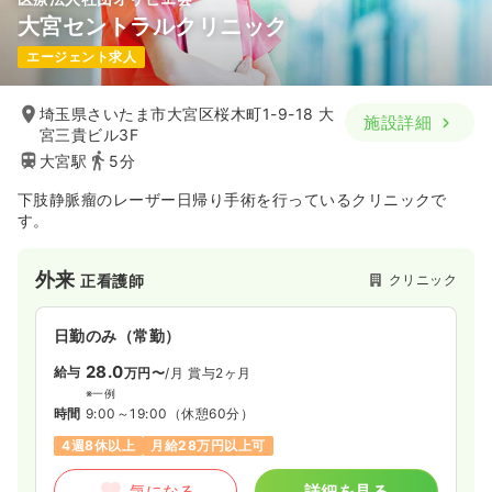
大宮セントラルクリニック
エージェント求人
埼玉県さいたま市大宮区桜木町1-9-18 大
施設詳細
宮三貴ビル3F
大宮駅
5分
下肢静脈瘤のレーザー日帰り手術を行っているクリニックで
す。
外来
クリニック
正看護師
日勤のみ（常勤）
28.0
給与
万円〜
/月
賞与2ヶ月
※一例
時間
9:00～19:00
（休憩60分）
4週8休以上
月給28万円以上可
気になる
詳細を見る