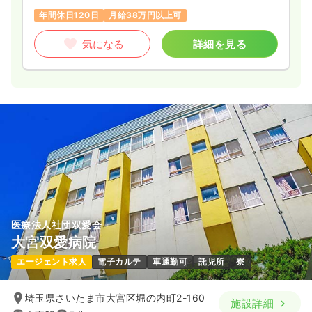
年間休日120日
月給38万円以上可
気になる
詳細を見る
医療法人社団双愛会
大宮双愛病院
エージェント求人
電子カルテ
車通勤可
託児所
寮
埼玉県さいたま市大宮区堀の内町2-160
施設詳細