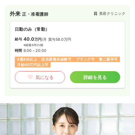
外来
美容クリニック
正・准看護師
日勤のみ（常勤）
40.0
給与
万円
/月
賞与58.0万円
※経験4年の例
時間
9:00～20:00
4週8休以上
担当業務未経験可
ブランク可
第二新卒可
月給40万円以上可
気になる
詳細を見る