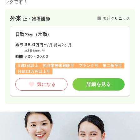
ックです！
気になる
詳細を見る
外来
美容クリニック
正・准看護師
検診・健診
一般＋療養
保健師
日勤のみ（常勤）
一時募集休止
日勤のみ（パート）
38.0
給与
万円〜
/月
賞与2ヶ月
給与
お問い合わせください
※経験5年の例
時間
8:30～17:30
時間
9:00～20:00
ブランク可
4週8休以上
担当業務未経験可
ブランク可
第二新卒可
月給38万円以上可
気になる
詳細を見る
気になる
詳細を見る