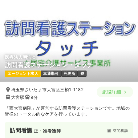
医療法人明浩会
訪問看護ステーション・タッチ
エージェント求人
車通勤可
託児所
寮
埼玉県さいたま市大宮区三橋1-1182
施設詳細
大宮駅
9分
「西大宮病院」が運営する訪問看護ステーションです。地域の
皆様のトータル的なケアを行っています。
訪問看護
訪問看護
正・准看護師