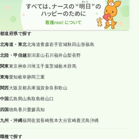
都道府県で探す
北海道・東北
北海道
青森
岩手
宮城
秋田
山形
福島
北陸・甲信越
新潟
富山
石川
福井
山梨
長野
関東
東京
神奈川
埼玉
千葉
茨城
栃木
群馬
東海
愛知
岐阜
静岡
三重
関西
大阪
京都
兵庫
滋賀
奈良
和歌山
中国
広島
岡山
鳥取
島根
山口
四国
徳島
香川
愛媛
高知
九州・沖縄
福岡
佐賀
長崎
熊本
大分
宮崎
鹿児島
沖縄
職種で探す