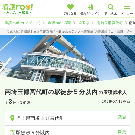
気になる
登録/ログイン
求人検索
メニュー
看護roo![カンゴルー]
看護roo! 転職
埼玉県
南埼玉郡宮代町
南
【2026年7月最新】南埼玉郡宮代町の駅徒歩５分以内の看護師/准看護師求人・転職・給料
南埼玉郡宮代町の駅徒歩５分以内
の看護師求人
3
2026/07/15
更新
全
件（3施設）
変更
埼玉県南埼玉郡宮代町
変更
駅徒歩５分以内