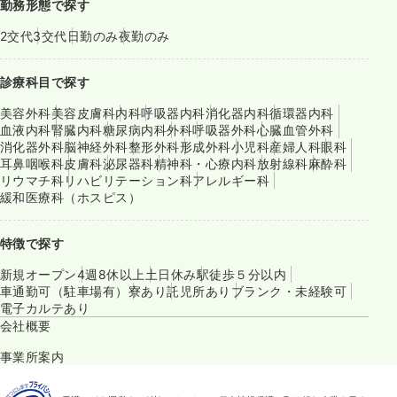
勤務形態で探す
2交代
3交代
日勤のみ
夜勤のみ
診療科目で探す
美容外科
美容皮膚科
内科
呼吸器内科
消化器内科
循環器内科
血液内科
腎臓内科
糖尿病内科
外科
呼吸器外科
心臓血管外科
消化器外科
脳神経外科
整形外科
形成外科
小児科
産婦人科
眼科
耳鼻咽喉科
皮膚科
泌尿器科
精神科・心療内科
放射線科
麻酔科
リウマチ科
リハビリテーション科
アレルギー科
緩和医療科（ホスピス）
特徴で探す
新規オープン
4週8休以上
土日休み
駅徒歩５分以内
車通勤可（駐車場有）
寮あり
託児所あり
ブランク・未経験可
電子カルテあり
会社概要
事業所案内