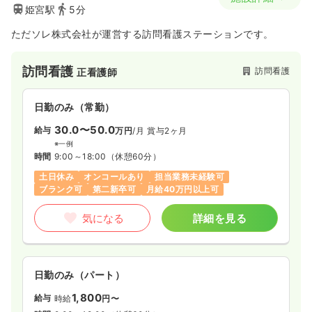
姫宮駅
5分
ただソレ株式会社が運営する訪問看護ステーションです。
訪問看護
訪問看護
正看護師
日勤のみ（常勤）
30.0〜50.0
給与
万円
/月
賞与2ヶ月
※一例
時間
9:00～18:00
（休憩60分）
土日休み
オンコールあり
担当業務未経験可
ブランク可
第二新卒可
月給40万円以上可
気になる
詳細を見る
日勤のみ（パート）
1,800
給与
時給
円〜