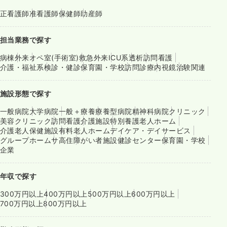
正看護師
准看護師
保健師
助産師
担当業務で探す
病棟
外来
オペ室(手術室)
救急外来
ICU系
透析
訪問看護
介護・福祉系
検診・健診
保育園・学校
訪問診療
内視鏡
治験関連
施設形態で探す
一般病院
大学病院
一般＋療養
療養型病院
精神科病院
クリニック
美容クリニック
訪問看護
介護施設
特別養護老人ホーム
介護老人保健施設
有料老人ホーム
デイケア・デイサービス
グループホーム
サ高住
障がい者施設
健診センター
保育園・学校
企業
年収で探す
300万円以上
400万円以上
500万円以上
600万円以上
700万円以上
800万円以上