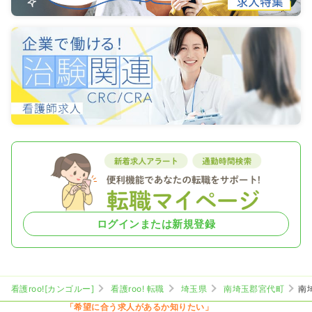
ログインまたは新規登録
看護roo![カンゴルー]
看護roo! 転職
埼玉県
南埼玉郡宮代町
南
「希望に合う求人があるか知りたい」