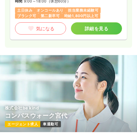
時間
9:00～18:00
（休憩60分）
土日休み
オンコールあり
担当業務未経験可
ブランク可
第二新卒可
時給1,800円以上可
気になる
詳細を見る
株式会社be kind
コンパスウォーク宮代
エージェント求人
車通勤可