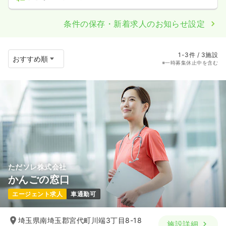
条件の保存・新着求人のお知らせ設定
1-3件 / 3施設
※一時募集休止中を含む
ただソレ株式会社
かんごの窓口
エージェント求人
車通勤可
埼玉県南埼玉郡宮代町川端3丁目8-18
施設詳細