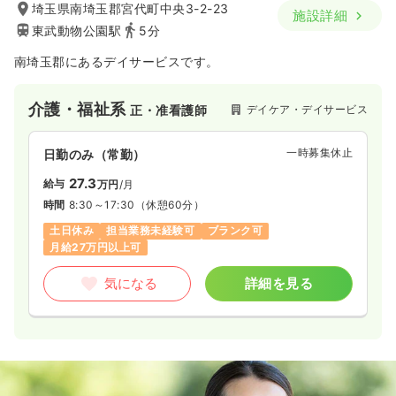
埼玉県南埼玉郡宮代町中央3-2-23
施設詳細
東武動物公園駅
5分
南埼玉郡にあるデイサービスです。
介護・福祉系
デイケア・デイサービス
正・准看護師
一時募集休止
日勤のみ（常勤）
27.3
給与
万円
/月
時間
8:30～17:30
（休憩60分）
土日休み
担当業務未経験可
ブランク可
月給27万円以上可
気になる
詳細を見る