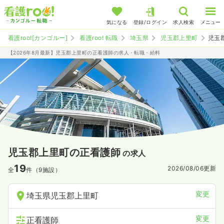
気になる
登録/ログイン
求人検索
メニュー
看護roo![カンゴルー]
看護roo! 転職
埼玉県
児玉郡上里町
児玉
【2026年8月最新】児玉郡上里町の正看護師の求人・転職・給料
児玉郡上里町の正看護師
の求人
19
2026/08/06
更新
全
件（9施設）
変更
埼玉県児玉郡上里町
変更
正看護師