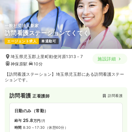
一般社団法人新家
訪問看護ステーションてくてく
エージェント求人
車通勤可
埼玉県児玉郡上里町勅使河原1313－7
施設詳細
神保原駅
10分
【訪問看護ステーション】埼玉県児玉郡にある訪問看護ステー
ションです。
訪問看護
訪問看護
正看護師
日勤のみ（常勤）
25.8
給与
万円
/月
時間
8:30～17:30
（休憩60分）