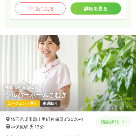
気になる
詳細を見る
株式会社VISION
シルバーホームこむぎ
エージェント求人
車通勤可
埼玉県児玉郡上里町神保原町2026-1
施設詳細
神保原駅
13分