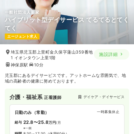
一般社団法人新家
ハイブリット型デイサービス てるてるとてく
てく
エージェント求人
埼玉県児玉郡上里町金久保字蓮山359番地
施設詳細
1 イオンタウン上里1階
神保原駅
10分
児玉郡にあるデイサービスです。アットホームな雰囲気で、地
域の高齢者の健康に努めております。
介護・福祉系
デイケア・デイサービス
正看護師
一時募集休止
日勤のみ（常勤）
22.8〜25.8
給与
万円
/月
※一例
時間
8:30～17:30
（休憩60分）