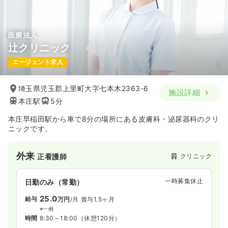
医療法人
辻クリニック
エージェント求人
埼玉県児玉郡上里町大字七本木2363-6
施設詳細
本庄駅
5分
本庄早稲田駅から車で8分の場所にある皮膚科・泌尿器科のクリ
ニックです。
外来
クリニック
正看護師
一時募集休止
日勤のみ（常勤）
25.0
給与
万円
/月
賞与1.5ヶ月
※一例
時間
8:30～18:00
（休憩120分）