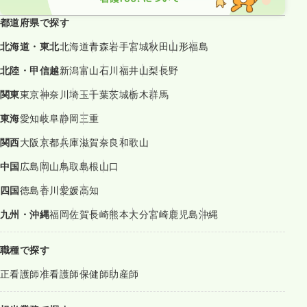
都道府県で探す
北海道・東北
北海道
青森
岩手
宮城
秋田
山形
福島
北陸・甲信越
新潟
富山
石川
福井
山梨
長野
関東
東京
神奈川
埼玉
千葉
茨城
栃木
群馬
東海
愛知
岐阜
静岡
三重
関西
大阪
京都
兵庫
滋賀
奈良
和歌山
中国
広島
岡山
鳥取
島根
山口
四国
徳島
香川
愛媛
高知
九州・沖縄
福岡
佐賀
長崎
熊本
大分
宮崎
鹿児島
沖縄
職種で探す
正看護師
准看護師
保健師
助産師