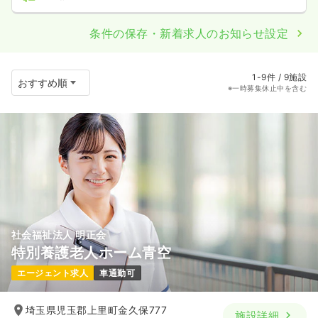
条件の保存・新着求人のお知らせ設定
1-9件 / 9施設
※一時募集休止中を含む
社会福祉法人 明正会
特別養護老人ホーム青空
エージェント求人
車通勤可
埼玉県児玉郡上里町金久保777
施設詳細