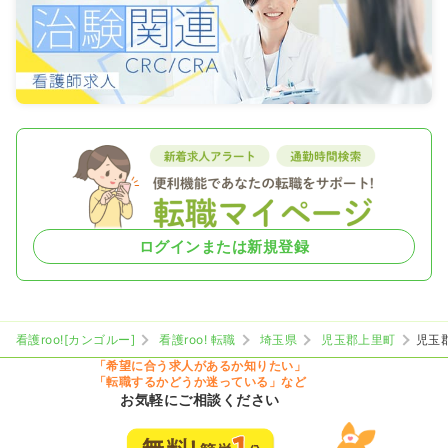
ログインまたは新規登録
看護roo![カンゴルー]
看護roo! 転職
埼玉県
児玉郡上里町
児玉
「希望に合う求人があるか知りたい」
「転職するかどうか迷っている」など
お気軽にご相談ください