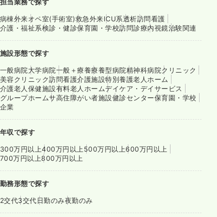
担当業務で探す
病棟
外来
オペ室(手術室)
救急外来
ICU系
透析
訪問看護
介護・福祉系
検診・健診
保育園・学校
訪問診療
内視鏡
治験関連
施設形態で探す
一般病院
大学病院
一般＋療養
療養型病院
精神科病院
クリニック
美容クリニック
訪問看護
介護施設
特別養護老人ホーム
介護老人保健施設
有料老人ホーム
デイケア・デイサービス
グループホーム
サ高住
障がい者施設
健診センター
保育園・学校
企業
年収で探す
300万円以上
400万円以上
500万円以上
600万円以上
700万円以上
800万円以上
勤務形態で探す
2交代
3交代
日勤のみ
夜勤のみ