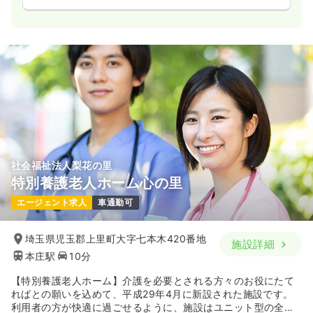
社会福祉法人梨花の里
特別養護老人ホーム心の里
エージェント求人
車通勤可
埼玉県児玉郡上里町大字七本木420番地
施設詳細
本庄駅
10分
【特別養護老人ホーム】介護を必要とされる方々のお役にたて
ればとの願いを込めて、平成29年4月に新設された施設です。
利用者の方が快適に過ごせるように、施設はユニット型の全室