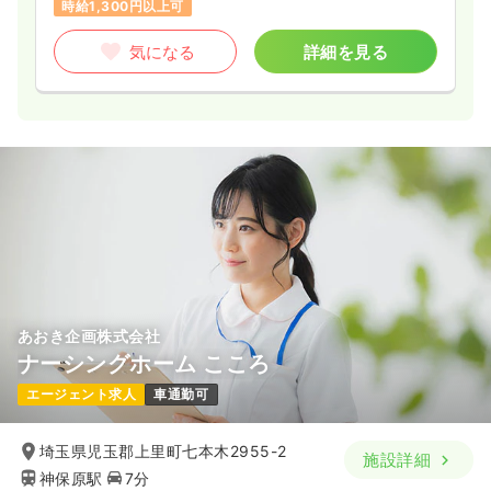
時給1,300円以上可
気になる
詳細を見る
あおき企画株式会社
ナーシングホーム こころ
エージェント求人
車通勤可
埼玉県児玉郡上里町七本木2955-2
施設詳細
神保原駅
7分