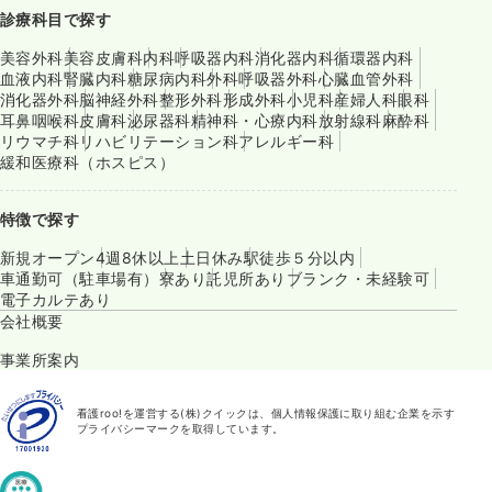
診療科目で探す
美容外科
美容皮膚科
内科
呼吸器内科
消化器内科
循環器内科
血液内科
腎臓内科
糖尿病内科
外科
呼吸器外科
心臓血管外科
消化器外科
脳神経外科
整形外科
形成外科
小児科
産婦人科
眼科
耳鼻咽喉科
皮膚科
泌尿器科
精神科・心療内科
放射線科
麻酔科
リウマチ科
リハビリテーション科
アレルギー科
緩和医療科（ホスピス）
特徴で探す
新規オープン
4週8休以上
土日休み
駅徒歩５分以内
車通勤可（駐車場有）
寮あり
託児所あり
ブランク・未経験可
電子カルテあり
会社概要
事業所案内
看護roo!を運営する(株)クイックは、個人情報保護に取り組む企業を示す
プライバシーマークを取得しています。