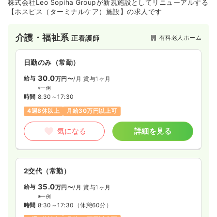
株式会社Leo Sopiha Groupが新規施設としてリニューアルする
【ホスピス（ターミナルケア）施設】の求人です
介護・福祉系
有料老人ホーム
正看護師
日勤のみ（常勤）
30.0
給与
万円〜
/月
賞与1ヶ月
※一例
時間
8:30～17:30
4週8休以上
月給30万円以上可
気になる
詳細を見る
2交代（常勤）
35.0
給与
万円〜
/月
賞与1ヶ月
※一例
時間
8:30～17:30
（休憩60分）