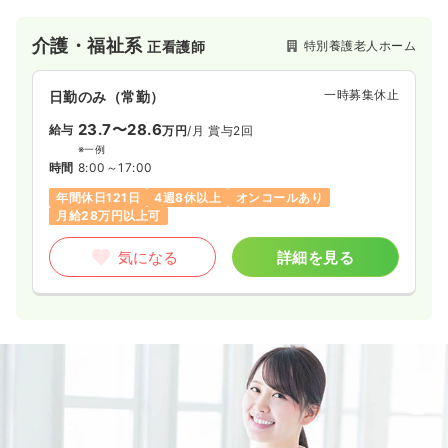
個室で、自然の光・空が見える大きな窓を設けています。埼玉
県児玉郡上里町の地域に根ざし、地元の福祉に貢献している施
介護・福祉系
特別養護老人ホーム
正看護師
設です。
一時募集休止
日勤のみ（常勤）
23.7〜28.6
給与
万円
/月
賞与2回
※一例
時間
8:00～17:00
年間休日121日
4週8休以上
オンコールあり
月給28万円以上可
気になる
詳細を見る