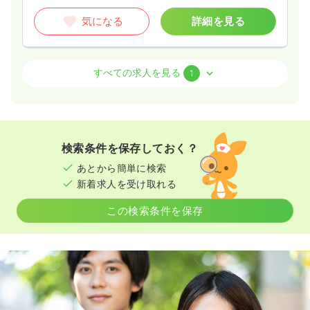
気になる
詳細を見る
訪問看護
有料老人ホーム
正看護師
すべての求人を見る
1
一時募集休止
日勤のみ（常勤）
420
給与
万円〜
/年
※一例
検索条件を保存しておく？
時間
8:30～17:30
（休憩60分）
あとから簡単に検索
4週8休以上
年収400万円以上可
新着求人を受け取れる
気になる
詳細を見る
この検索条件を保存