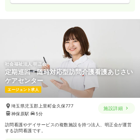
社会福祉法人 明正会
定期巡回・随時対応型訪問介護看護あじさい
ケアセンター
エージェント求人
埼玉県児玉郡上里町金久保777
施設詳細
神保原駅
5分
訪問看護やデイサービスの複数施設を持つ法人、明正会が運営
する訪問看護です。