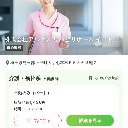
株式会社アルクス リハビリホーム イロドリ
車通勤可
埼玉県児玉郡上里町大字七本木５６５６番地２
介護・福祉系
その他介護施設
正看護師
日勤のみ（パート）
1,450
給与
時給
円
時間
9:00～12:00
気になる
詳細を見る