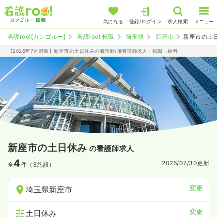
気になる
登録/ログイン
求人検索
メニュー
看護roo![カンゴルー]
看護roo! 転職
埼玉県
新座市
新座市の土
【2026年7月最新】新座市の土日休みの看護師/准看護師求人・転職・給料
新座市の土日休み
の看護師求人
4
2026/07/30
更新
全
件（3施設）
変更
埼玉県新座市
変更
土日休み