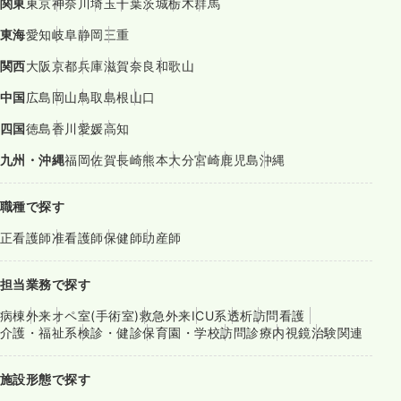
関東
東京
神奈川
埼玉
千葉
茨城
栃木
群馬
東海
愛知
岐阜
静岡
三重
関西
大阪
京都
兵庫
滋賀
奈良
和歌山
中国
広島
岡山
鳥取
島根
山口
四国
徳島
香川
愛媛
高知
九州・沖縄
福岡
佐賀
長崎
熊本
大分
宮崎
鹿児島
沖縄
職種で探す
正看護師
准看護師
保健師
助産師
担当業務で探す
病棟
外来
オペ室(手術室)
救急外来
ICU系
透析
訪問看護
介護・福祉系
検診・健診
保育園・学校
訪問診療
内視鏡
治験関連
施設形態で探す