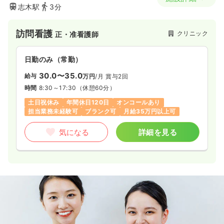
志木駅
3分
訪問看護
クリニック
正・准看護師
日勤のみ（常勤）
30.0〜35.0
給与
万円
/月
賞与2回
時間
8:30～17:30
（休憩60分）
土日祝休み
年間休日120日
オンコールあり
担当業務未経験可
ブランク可
月給35万円以上可
気になる
詳細を見る