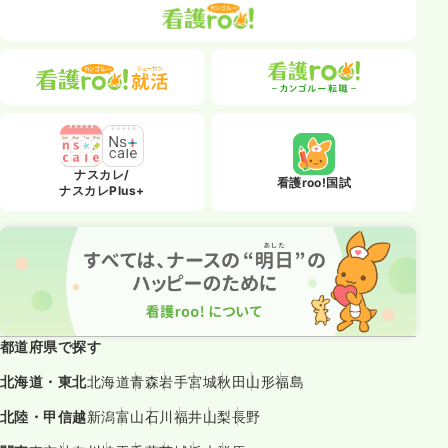
ナスカレ/
看護roo!国試
ナスカレPlus+
都道府県で探す
北海道・東北
北海道
青森
岩手
宮城
秋田
山形
福島
北陸・甲信越
新潟
富山
石川
福井
山梨
長野