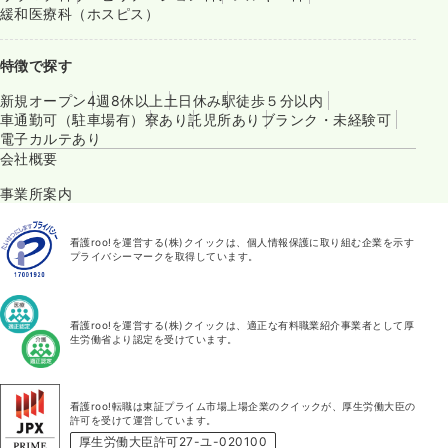
緩和医療科（ホスピス）
特徴で探す
新規オープン
4週8休以上
土日休み
駅徒歩５分以内
車通勤可（駐車場有）
寮あり
託児所あり
ブランク・未経験可
電子カルテあり
会社概要
事業所案内
看護roo!を運営する(株)クイックは、個人情報保護に取り組む企業を示す
プライバシーマークを取得しています。
看護roo!を運営する(株)クイックは、適正な有料職業紹介事業者として厚
生労働省より認定を受けています。
看護roo!転職は東証プライム市場上場企業のクイックが、厚生労働大臣の
許可を受けて運営しています。
厚生労働大臣許可27-ユ-020100