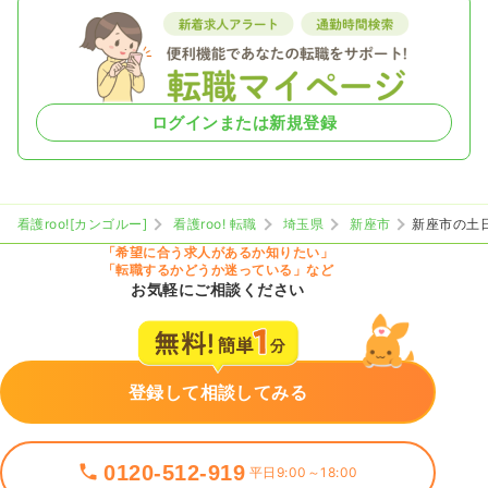
ログインまたは新規登録
看護roo![カンゴルー]
看護roo! 転職
埼玉県
新座市
新座市の土
「希望に合う求人があるか知りたい」
「転職するかどうか迷っている」など
お気軽にご相談ください
登録して相談してみる
0120-512-919
平日9:00～18:00