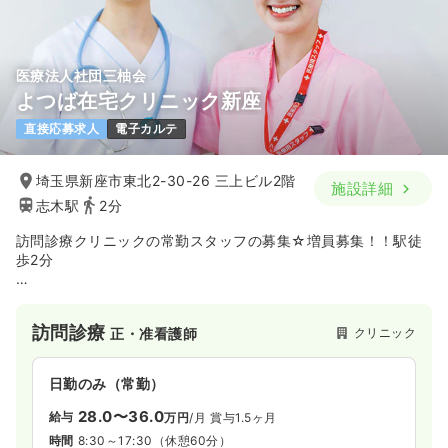
医療法人社団三柚会
よつば在宅クリニック新座
直接応募求人
電子カルテ
埼玉県新座市東北2-30-26 三上ビル2階
施設詳細
志木駅
2分
訪問診療クリニックの常勤スタッフの募集☆増員募集！！駅徒
歩2分
東武東上線「志木駅」から徒歩2分！
訪問診療
クリニック
正・准看護師
看護師さんを増員募集中です！
医師・看護師・ドライバーの3名体制での訪問診療となります。
日勤のみ（常勤）
患者様のお話をゆっくりと傾聴できる方であれば経験不問で
す！
28.0〜36.0
給与
万円
/月
賞与1.5ヶ月
時間
8:30～17:30
（休憩60分）