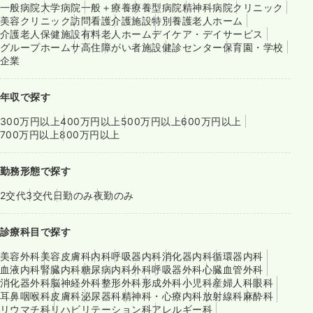
一般病院
大学病院
一般＋療養
療養型病院
精神科病院
クリニック
美容クリニック
訪問看護
介護施設
特別養護老人ホーム
介護老人保健施設
有料老人ホーム
デイケア・デイサービス
グループホーム
サ高住
障がい者施設
健診センター
保育園・学校
企業
年収で探す
300万円以上
400万円以上
500万円以上
600万円以上
700万円以上
800万円以上
勤務形態で探す
2交代
3交代
日勤のみ
夜勤のみ
診療科目で探す
美容外科
美容皮膚科
内科
呼吸器内科
消化器内科
循環器内科
血液内科
腎臓内科
糖尿病内科
外科
呼吸器外科
心臓血管外科
消化器外科
脳神経外科
整形外科
形成外科
小児科
産婦人科
眼科
耳鼻咽喉科
皮膚科
泌尿器科
精神科・心療内科
放射線科
麻酔科
リウマチ科
リハビリテーション科
アレルギー科