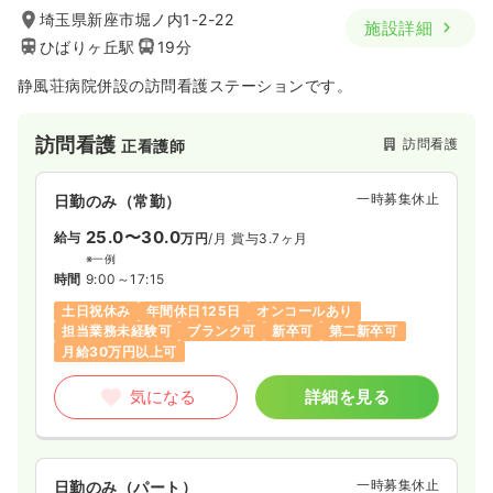
埼玉県新座市堀ノ内1-2-22
施設詳細
ひばりヶ丘駅
19分
静風荘病院併設の訪問看護ステーションです。
訪問看護
訪問看護
正看護師
一時募集休止
日勤のみ（常勤）
25.0〜30.0
給与
万円
/月
賞与3.7ヶ月
※一例
時間
9:00～17:15
土日祝休み
年間休日125日
オンコールあり
担当業務未経験可
ブランク可
新卒可
第二新卒可
月給30万円以上可
気になる
詳細を見る
一時募集休止
日勤のみ（パート）