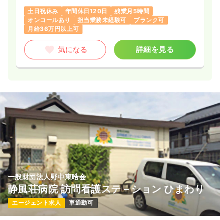
分からないことはしっかりサポートいたしますので、まずはご
応募を心よりお待ちしております。
土日祝休み
年間休日120日
残業月5時間
オンコールあり
担当業務未経験可
ブランク可
月給36万円以上可
気になる
詳細を見る
一般財団法人野中東晧会
静風荘病院 訪問看護ステ－ション ひまわり
エージェント求人
車通勤可