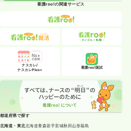
看護roo!の関連サービス
ナスカレ/
看護roo!国試
ナスカレPlus+
都道府県で探す
北海道・東北
北海道
青森
岩手
宮城
秋田
山形
福島