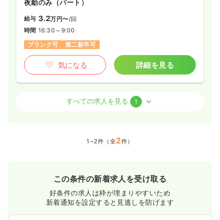
夜勤のみ（パート）
3.2
給与
万円〜
/回
時間
16:30～9:00
ブランク可
第二新卒可
気になる
詳細を見る
外来
一般病院
正・准看護師
すべての求人を見る
1
一時募集休止
夜勤のみ（常勤）
2
給与
お問い合わせください
1~2件（全
件）
時間
16:30～9:00
4週8休以上
ブランク可
この条件の新着求人を受け取る
気になる
詳細を見る
好条件の求人は枠が埋まりやすいため
新着通知を設定すると見逃しを防げます