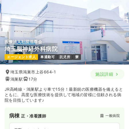
医療法人社団浩蓉会
埼玉脳神経外科病院
エージェント求人
車通勤可
託児所
寮
埼玉県鴻巣市上谷664-1
施設詳細
鴻巣駅
17分
JR高崎線・鴻巣駅より車で15分！最新鋭の医療機器を備えると
ともに、高度な医療技術を提供して地域の皆様に信頼される病
院を目指しています♪
病棟
一般病院
正・准看護師