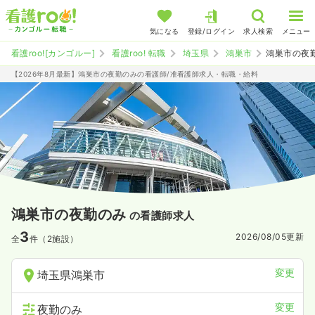
気になる
登録/ログイン
求人検索
メニュー
看護roo![カンゴルー]
看護roo! 転職
埼玉県
鴻巣市
鴻巣市の夜
【2026年8月最新】鴻巣市の夜勤のみの看護師/准看護師求人・転職・給料
鴻巣市の夜勤のみ
の看護師求人
3
2026/08/05
更新
全
件（2施設）
変更
埼玉県鴻巣市
変更
夜勤のみ