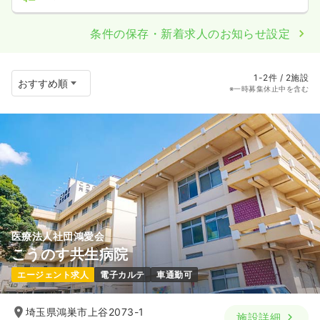
条件の保存・新着求人のお知らせ設定
1-2件 / 2施設
※一時募集休止中を含む
医療法人社団鴻愛会
こうのす共生病院
エージェント求人
電子カルテ
車通勤可
埼玉県鴻巣市上谷2073-1
施設詳細