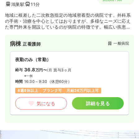
鴻巣駅
11分
地域に根差した二次救急指定の地域密着型の病院です。外科系
の手術・治療を中心としてはおりますが、多様なニーズに応え
た専門外来を開設しているのが病院の特徴です。幅広い疾患緒
患者さんが入院していますので、混合病棟で経験を積んでいき
たいという方にお勧めの病院です。併設施設として、老人保健
病棟
一般病院
正看護師
福祉施設、クリニック
夜勤のみ（常勤）
36.8
給与
万円〜
/月
賞与3ヶ月
※一例
時間
16:30～9:30
（休憩60分）
4週8休以上
ブランク可
月給36万円以上可
気になる
詳細を見る