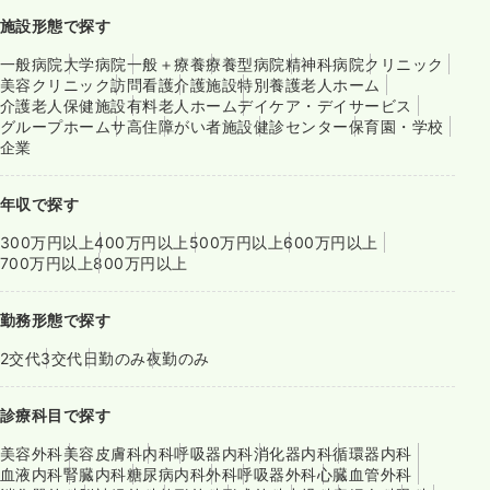
施設形態で探す
一般病院
大学病院
一般＋療養
療養型病院
精神科病院
クリニック
美容クリニック
訪問看護
介護施設
特別養護老人ホーム
介護老人保健施設
有料老人ホーム
デイケア・デイサービス
グループホーム
サ高住
障がい者施設
健診センター
保育園・学校
企業
年収で探す
300万円以上
400万円以上
500万円以上
600万円以上
700万円以上
800万円以上
勤務形態で探す
2交代
3交代
日勤のみ
夜勤のみ
診療科目で探す
美容外科
美容皮膚科
内科
呼吸器内科
消化器内科
循環器内科
血液内科
腎臓内科
糖尿病内科
外科
呼吸器外科
心臓血管外科