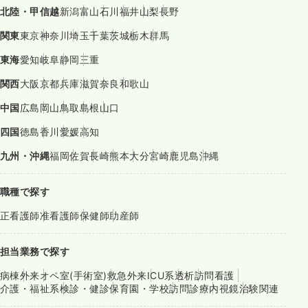
北陸・甲信越
新潟
富山
石川
福井
山梨
長野
関東
東京
神奈川
埼玉
千葉
茨城
栃木
群馬
東海
愛知
岐阜
静岡
三重
関西
大阪
京都
兵庫
滋賀
奈良
和歌山
中国
広島
岡山
鳥取
島根
山口
四国
徳島
香川
愛媛
高知
九州・沖縄
福岡
佐賀
長崎
熊本
大分
宮崎
鹿児島
沖縄
職種で探す
正看護師
准看護師
保健師
助産師
担当業務で探す
病棟
外来
オペ室(手術室)
救急外来
ICU系
透析
訪問看護
介護・福祉系
検診・健診
保育園・学校
訪問診療
内視鏡
治験関連