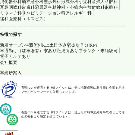
消化器外科
脳神経外科
整形外科
形成外科
小児科
産婦人科
眼科
耳鼻咽喉科
皮膚科
泌尿器科
精神科・心療内科
放射線科
麻酔科
リウマチ科
リハビリテーション科
アレルギー科
緩和医療科（ホスピス）
特徴で探す
新規オープン
4週8休以上
土日休み
駅徒歩５分以内
車通勤可（駐車場有）
寮あり
託児所あり
ブランク・未経験可
電子カルテあり
会社概要
事業所案内
看護roo!を運営する(株)クイックは、個人情報保護に取り組む企業を示す
プライバシーマークを取得しています。
看護roo!を運営する(株)クイックは、適正な有料職業紹介事業者として厚
生労働省より認定を受けています。