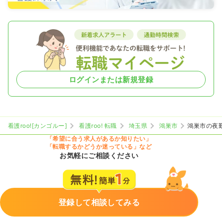
ログインまたは新規登録
看護roo![カンゴルー]
看護roo! 転職
埼玉県
鴻巣市
鴻巣市の夜
「希望に合う求人があるか知りたい」
「転職するかどうか迷っている」など
お気軽にご相談ください
登録して相談してみる